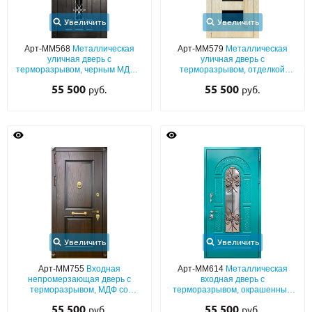
Увеличить
Увеличить
Арт-ММ568
Металлическая
Арт-ММ579
Металлическая
уличная дверь с
уличная дверь с
терморазрывом, черным МДФ с
терморазрывом, отделкой
кованой решеткой и узким
светлыми панелями МДФ с
55 500
55 500
руб.
руб.
стеклом
остеклением и бугельной
ручкой
Увеличить
Увеличить
Арт-ММ755
Входная
Арт-ММ614
Металлическая
непромерзающая дверь с
входная дверь с
терморазрывом, МДФ со
терморазрывом, окрашенным
шпоном и багетным раскладом,
МДФ (бирюзовый цвет по RAL) с
55 500
55 500
руб.
руб.
кнокером и парадной ручкой
решеткой и остеклением