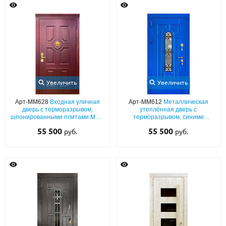
Увеличить
Увеличить
Арт-ММ628
Входная уличная
Арт-ММ612
Металлическая
дверь с терморазрывом,
утеплённая дверь с
шпонированными плитами МДФ
терморазрывом, синими
(окрас по RAL) с багетным
плитами МДФ (покраска по RAL)
55 500
55 500
руб.
руб.
раскладом и кнокером «под
с остеклением и ковкой
золото»