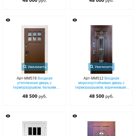
48 000
48 000
руб.
руб.
Увеличить
Увеличить
Арт-ММ578
Входная
Арт-ММ512
Входная
утепленная дверь с
морозоустойчивая дверь с
терморазрывом, белыми
терморазрывом, коричневыми
наличниками, коричневыми
плитами МДФ с узким стеклом и
48 500
48 500
руб.
руб.
плитами МДФ (окрас по RAL) и
ковкой
стеклом