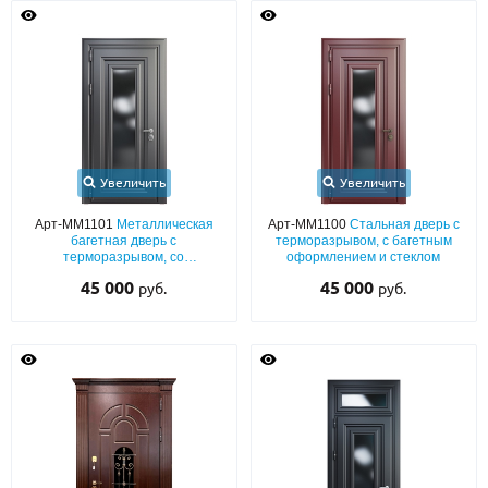
О НАС
КОНТАКТЫ
Металлические двери от производителя с доставкой и установкой в
Москве и МО
Увеличить
Увеличить
НАЙТИ:
Арт-ММ1101
Металлическая
Арт-ММ1100
Стальная дверь с
багетная дверь с
терморазрывом, с багетным
ПН-СБ - с 9:00 до 21:00, ВС - до 19:00
терморазрывом, со
оформлением и стеклом
стеклопакетом
45 000
+7 (495) 411-44-41
45 000
руб.
руб.
INFO@META-M.RU
ЗАПРОСИТЬ РАСЧЕТ
Каталог
Распродажа
Как купить
Записаться на замер