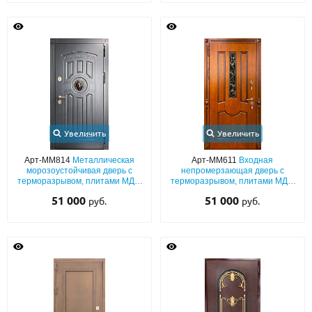
Увеличить
Увеличить
Арт-ММ814
Металлическая
Арт-ММ611
Входная
морозоустойчивая дверь с
непромерзающая дверь с
терморазрывом, плитами МДФ
терморазрывом, плитами МДФ
(серый окрас по RAL) с
со шпоновым покрытием, с
51 000
51 000
руб.
руб.
объемным декором «лев»
кованой решеткой и узким
стеклом