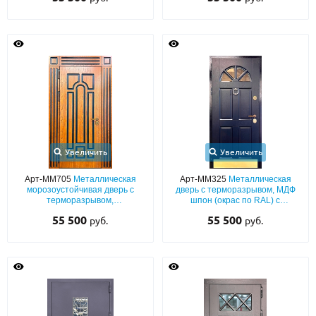
Увеличить
Увеличить
Арт-ММ705
Металлическая
Арт-ММ325
Металлическая
морозоустойчивая дверь с
дверь с терморазрывом, МДФ
терморазрывом,
шпон (окрас по RAL) с
фрезерованными плитами MDF
отбойником, кнокером и
55 500
55 500
руб.
руб.
с нестандартным широким
арочным стеклом
наличником