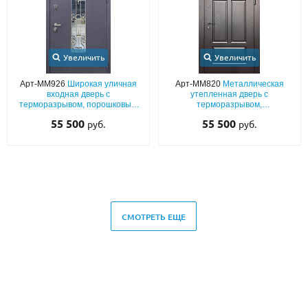
Увеличить
Увеличить
Арт-ММ926
Широкая уличная
Арт-ММ820
Металлическая
входная дверь с
утепленная дверь с
терморазрывом, порошковым
терморазрывом,
окрашиванием «муар», со
шпонированными плитами МДФ
55 500
55 500
руб.
руб.
стеклом и решеткой
с фрезеровкой и стеклопакетом
СМОТРЕТЬ ЕЩЕ