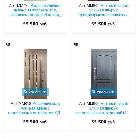
Арт-ММ439
Входная уличная
Арт-ММ809
Металлическая
дверь с терморазрывом,
уличная дверь с
карнизом, металлобагетом,
терморазрывом, порошковым
кнокером и белым полимерным
коричневым покрытием,
55 500
55 500
руб.
руб.
напылением
выдавленным рисунком,
стеклом и ковкой
Увеличить
Увеличить
Арт-ММ818
Металлическая
Арт-ММ906
Металлическая
уличная дверь с
уличная дверь с
терморазрывом, плитами МДФ
терморазрывом, отделкой МДФ
шпон с вертикальными
антрацит (окрас по RAL) с двух
55 500
55 500
руб.
руб.
планками, стеклом и бугельной
сторон
ручкой