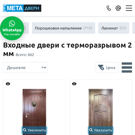
КАТАЛОГ ДВЕРЕЙ
МДФ
(865)
Порошковое напыление
(715)
Ламинат
(21)
WhatsApp
Мы онлайн
ПО ОТДЕЛКЕ
Входные двери с терморазрывом 2
МДФ
(865)
мм
Всего:
662
Порошковое напыление
(715)
Ламинат
(21)
Цена
Массив
(52)
МДФ наборный
(58)
МДФ шпон
(119)
С зеркалом
(13)
С выдавленным рисунком
(35)
С металлобагетом
(571)
Белые
(108)
С геометрическим рисунком
(46)
Увеличить
Увеличить