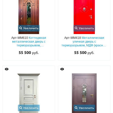
Увеличить
Увеличить
Арт-ММ610
Коттеджная
Арт-ММ418
Металлическая
металлическая дверь с
уличная дверь с
терморазрывом,
терморазрывом, МДФ (красный
фрезерованными панелями
окрас по RAL) с хромированным
55 500
55 500
руб.
руб.
МДФ с остеклением и кованой
кнокером
решеткой
Увеличить
Увеличить