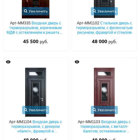
Увеличить
Увеличить
Арт-ММ335
Входная дверь с
Арт-ММ1102
Стальная дверь с
терморазрывом, коричневым
терморазрывом, с филенчатым
МДФ с остеклением и решеткой,
рисунком, фрамугой и стеклом
капителями
45 500
48 000
руб.
руб.
Увеличить
Увеличить
Арт-ММ1104
Входная дверь с
Арт-ММ1103
Входная дверь с
терморазрывом, с декором
терморазрывом, с металл-
«багет», фрамугой и
багетом, остеклением и
стеклопакетом
фрамугой