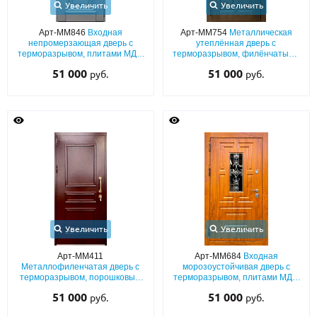
Увеличить
Увеличить
Арт-ММ846
Входная
Арт-ММ754
Металлическая
непромерзающая дверь с
утеплённая дверь с
терморазрывом, плитами МДФ
терморазрывом, филёнчатыми
(серый окрас по RAL) с
плитами МДФ со шпоном и
51 000
51 000
руб.
руб.
багетным раскладом и кнокером
карнизом
Увеличить
Увеличить
Арт-ММ411
Арт-ММ684
Входная
Металлофиленчатая дверь с
морозоустойчивая дверь с
терморазрывом, порошковым
терморазрывом, плитами МДФ
коричневым напылением и
с фрезерной резкой, со
51 000
51 000
руб.
руб.
ручкой-скобой
стеклопакетом и решёткой