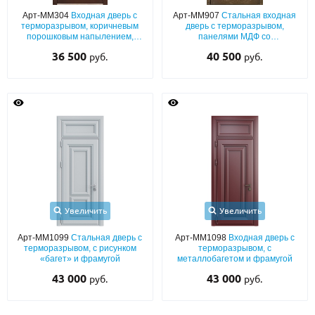
С реечным дизайном
(29)
Арт-ММ304
Входная дверь с
Арт-ММ907
Стальная входная
терморазрывом, коричневым
дверь с терморазрывом,
ПО НАЗНАЧЕНИЮ
порошковым напылением,
панелями МДФ со
декором «лев» и рисунком на
шпонированием с двух сторон
36 500
40 500
руб.
руб.
металле
ПО ОСОБЕННОСТЯМ
ПО КОНСТРУКЦИИ
Популярные двери
Двери со скидкой
ДВЕРИ С ТЕРМОРАЗРЫВОМ
Увеличить
Увеличить
ГАЛЕРЕЯ
Арт-ММ1099
Стальная дверь с
Арт-ММ1098
Входная дверь с
терморазрывом, с рисунком
терморазрывом, с
ОПЛАТА
«багет» и фрамугой
металлобагетом и фрамугой
43 000
43 000
руб.
руб.
ДОСТАВКА
УСТАНОВКА