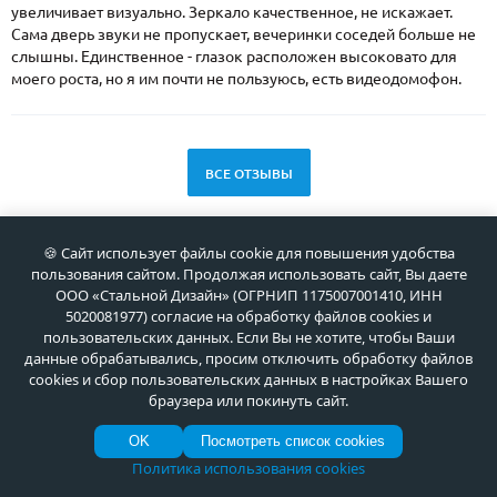
увеличивает визуально. Зеркало качественное, не искажает.
Сама дверь звуки не пропускает, вечеринки соседей больше не
слышны. Единственное - глазок расположен высоковато для
моего роста, но я им почти не пользуюсь, есть видеодомофон.
ВСЕ ОТЗЫВЫ
🍪 Сайт использует файлы cookie для повышения удобства
пользования сайтом. Продолжая использовать сайт, Вы даете
ООО «Стальной Дизайн» (ОГРНИП 1175007001410, ИНН
5020081977) согласие на обработку файлов cookies и
пользовательских данных. Если Вы не хотите, чтобы Ваши
НОВАЯ КОЛЛЕКЦИЯ 2025 от Meta
данные обрабатывались, просим отключить обработку файлов
cookies и сбор пользовательских данных в настройках Вашего
Уникальные в России стальные двери с современной
браузера или покинуть сайт.
стильной 3D-отделкой!
OK
Посмотреть список cookies
Политика использования cookies
ВСЕ ПРЕДЛОЖЕНИЯ