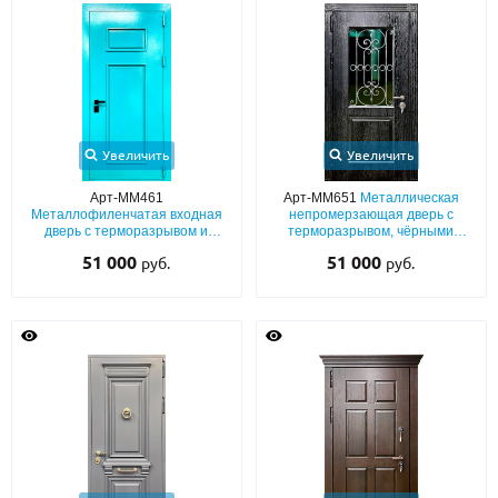
Увеличить
Увеличить
Арт-ММ461
Арт-ММ651
Металлическая
Металлофиленчатая входная
непромерзающая дверь с
дверь с терморазрывом и
терморазрывом, чёрными
порошковым напылением
плитами МДФ с патиной и
51 000
51 000
руб.
руб.
голубых оттенков
шпоном, со стеклопакетом и
решёткой