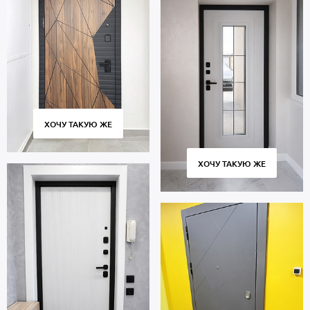
ХОЧУ ТАКУЮ ЖЕ
ХОЧУ ТАКУЮ ЖЕ