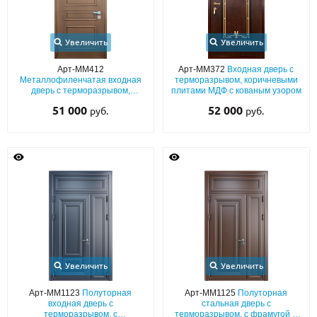
Увеличить
Увеличить
Арт-ММ412
Арт-ММ372
Входная дверь с
Металлофиленчатая входная
терморазрывом, коричневыми
дверь с терморазрывом,
плитами МДФ с кованым узором
порошковым напылением
51 000
52 000
руб.
руб.
коричневого оттенка
Увеличить
Увеличить
Арт-ММ1123
Полуторная
Арт-ММ1125
Полуторная
входная дверь с
стальная дверь с
терморазрывом, с
терморазрывом, с фрамугой и