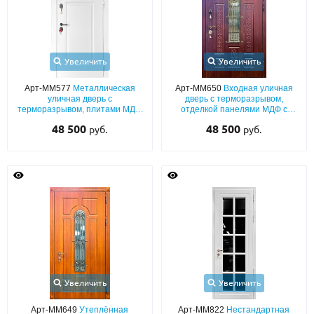
Увеличить
Увеличить
Арт-ММ577
Металлическая
Арт-ММ650
Входная уличная
уличная дверь с
дверь с терморазрывом,
терморазрывом, плитами МДФ
отделкой панелями МДФ с
(белый эмалевый окрас по RAL)
остеклением и кованой
48 500
48 500
руб.
руб.
со стеклом
решеткой
Увеличить
Увеличить
Арт-ММ649
Утеплённая
Арт-ММ822
Нестандартная