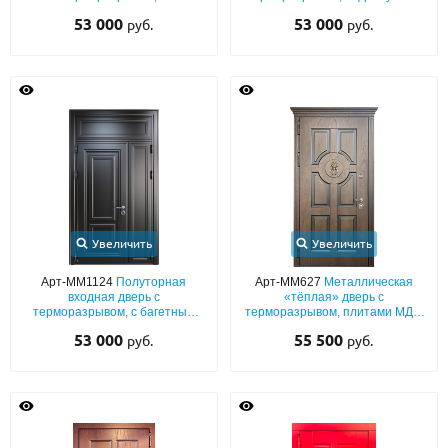
металлобагетом и фрамугой
декором под багет
53 000
53 000
руб.
руб.
Увеличить
Увеличить
Арт-ММ1124
Полуторная
Арт-ММ627
Металлическая
входная дверь с
«тёплая» дверь с
терморазрывом, с багетным
терморазрывом, плитами МДФ
рисунком и фрамугой
с натуральным шпоном, с
53 000
55 500
руб.
руб.
карнизом и кнокером