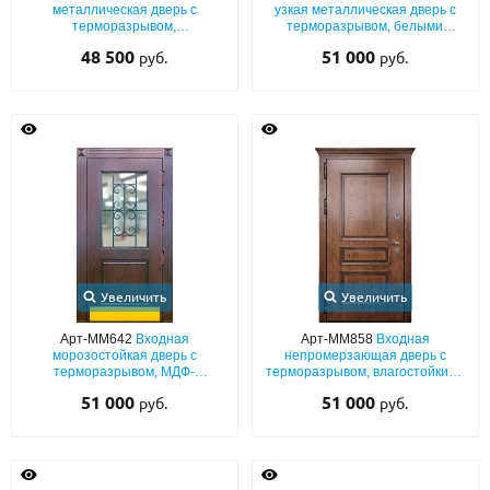
металлическая дверь с
узкая металлическая дверь с
терморазрывом,
терморазрывом, белыми
фрезерованными панелями
плитами МДФ (окрас по RAL) с
48 500
51 000
руб.
руб.
МДФ с кованой решёткой и
максимальным остеклением
остеклением
Увеличить
Увеличить
Арт-ММ642
Входная
Арт-ММ858
Входная
морозостойкая дверь с
непромерзающая дверь с
терморазрывом, МДФ-
терморазрывом, влагостойкими
панелями с остеклением,
плитами МДФ с багетным
51 000
51 000
руб.
руб.
ковкой и отбойником из латуни
раскладом и карнизом