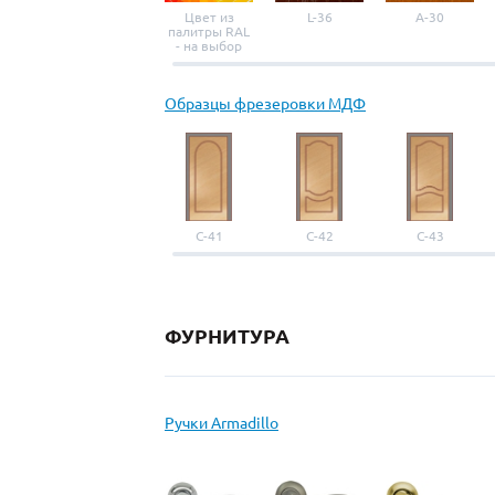
Цвет из
L-36
A-30
палитры RAL
- на выбор
Образцы фрезеровки МДФ
С-41
С-42
С-43
ФУРНИТУРА
Ручки Armadillo