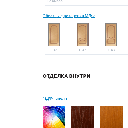
- на выбор
Образцы фрезеровки МДФ
С-41
С-42
С-43
ОТДЕЛКА ВНУТРИ
МДФ-панели