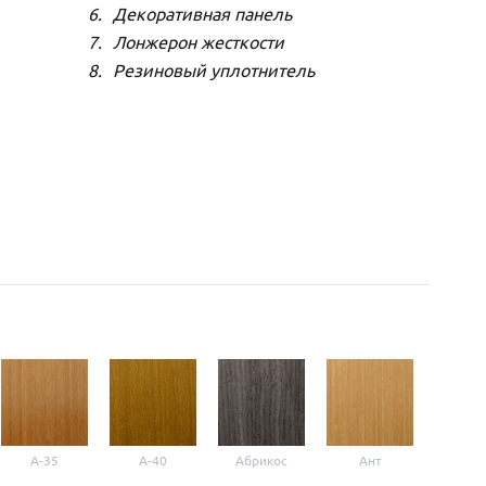
Декоративная панель
Лонжерон жесткости
Резиновый уплотнитель
A-35
A-40
Абрикос
Ант
Б-1