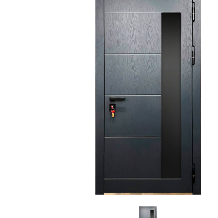
С зеркалом
Для дачи
(13)
(
С выдавленным рисунком
Для бани
(35)
(
С металлобагетом
Для общес
(571)
Белые
Для магаз
(108)
С геометрическим рисунком
Для элект
(46)
С реечным дизайном
В лифтов
(29)