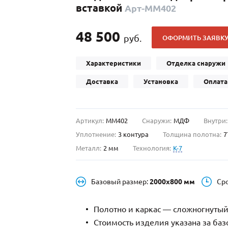
вставкой
Арт-ММ402
С отбойником
203)
(91)
С кнокером
42)
(94)
48 500
руб.
ОФОРМИТЬ ЗАЯВК
твенных зданий
С импостами
(93)
(73)
ина
С карнизом
(49)
(207)
Характеристики
Отделка снаружи
рощитовой
С витражами
(14)
(11)
Доставка
Установка
Оплата
ые холлы
В современном стиле
(23)
(183)
Артикул:
ММ402
Снаружи:
МДФ
Внутри:
Уплотнение:
3 контура
Толщина полотна:
7
Металл:
2 мм
Технология:
K-7
Базовый размер:
2000х800 мм
Ср
Полотно и каркас — сложногнутый
Стоимость изделия указана за ба