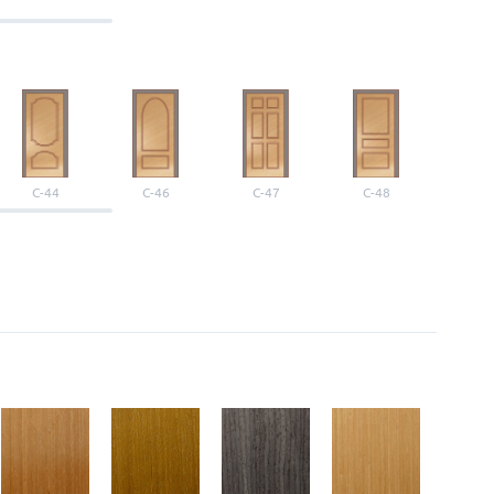
С-44
С-46
С-47
С-48
С-4