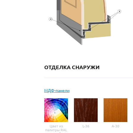
ОТДЕЛКА СНАРУЖИ
МДФ-панели
Цвет из
L-36
A-30
палитры RAL