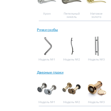
Хром
Пепельный
Матовое
никель
золото
Ручки-скобы
Модель №1
Модель №2
Модель №3
Дверные глазки
Модель №1
Модель №2
Модель №3