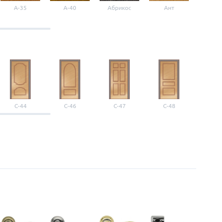
A-35
A-40
Абрикос
Ант
Б-1
С-44
С-46
С-47
С-48
С-4