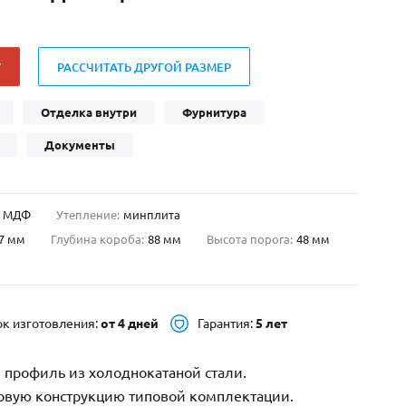
Нестандартные
(479)
Двустворчатые
(42)
У
РАССЧИТАТЬ ДРУГОЙ РАЗМЕР
С фрамугой
(265)
С внутренним открыванием
(2)
Отделка внутри
Фурнитура
4-го класса защиты
(499)
Документы
Полуторапольные
(289)
МДФ
Утепление:
минплита
7 мм
Глубина короба:
88 мм
Высота порога:
48 мм
ок изготовления:
от 4 дней
Гарантия:
5 лет
 профиль из холоднокатаной стали.
зовую конструкцию типовой комплектации.