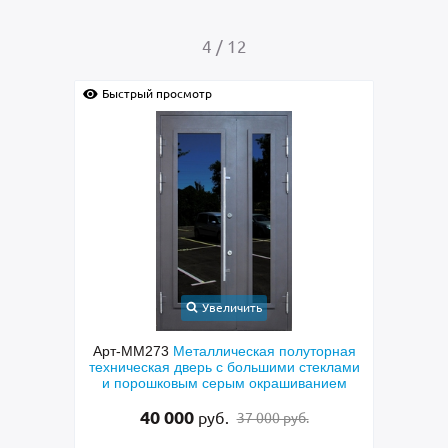
4
/
12
Быстрый просмотр
Быс
Увеличить
Арт-ММ273
Металлическая полуторная
Арт-
рь с
техническая дверь с большими стеклами
двер
кобой,
и порошковым серым окрашиванием
ением
40 000
руб.
37 000 руб.