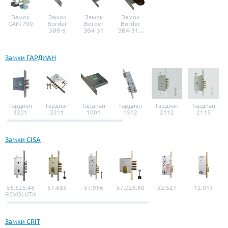
Замок
Замок
Замок
Замок
САМ 799
Border
Border
Border
3B8-6
ЗВ4-31
ЗВ4-31 с
ручкой
Замки ГАРДИАН
Гардиан
Гардиан
Гардиан
Гардиан
Гардиан
Гардиан
3201
3211
1001
1512
2112
2115
Замки CISA
56.525.48
57.685
57.966
57.028.60
52.521
12.011
REVOLUTION
Замки CRIT