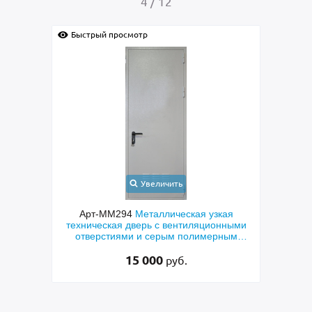
4
/
12
Быстрый просмотр
Быс
Увеличить
Арт-ММ294
Металлическая узкая
Арт
рь с
техническая дверь с вентиляционными
техни
L
отверстиями и серым полимерным
и п
покрытием
15 000
руб.