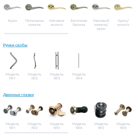
Хром
Пепельный
Матовое
Античная
Матовый
Хром/
никель
золото
бронза
никель/
золото
хром
Ручки-скобы
Модель
Модель
Модель
Модель
№1
№2
№3
№4
Дверные глазки
Модель
Модель
Модель
Модель
Модель
Модель
№1
№2
№3
№4
№5
№6