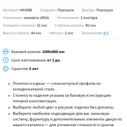
Артикул:
ММ288
Снаружи:
Порошок
Внутри:
Порошок
О НАС
Утепление:
минвата URSA
Уплотнение:
2 контура
КОНТАКТЫ
Толщина полотна:
52 мм
Глубина короба:
90 мм
Высота порога:
44 мм
Металл:
2 мм
Технология:
K-5
Металлические двери от производителя с доставкой и установкой в
Москве и МО
Базовый размер:
2000х800 мм
НАЙТИ:
Срок изготовления:
от 2 дн.
ПН-СБ - с 9:00 до 21:00, ВС - до 19:00
Гарантия:
5 лет
+7 (495) 411-44-41
Полотно и каркас — сложногнутый профиль из
INFO@META-M.RU
холоднокатаной стали.
Стоимость изделия указана за базовую конструкцию
ЗАПРОСИТЬ РАСЧЕТ
типовой комплектации.
Выберите любой цвет и рисунок отделки без доплаты.
Каталог
Распродажа
Как купить
Выберите наиболее подходящую для вас замковую
систему, фурнитуру и дополнительные элементы двери из
Записаться на замер
нашего каталога — для уточнения стоимости и сроков