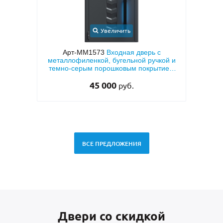
Увеличить
иру с
Арт-ММ1573
Входная дверь с
Арт-
тием
металлофиленкой, бугельной ручкой и
две
 (с
темно-серым порошковым покрытием
двух
RAL 7021
45 000
руб.
ВСЕ ПРЕДЛОЖЕНИЯ
Двери со скидкой