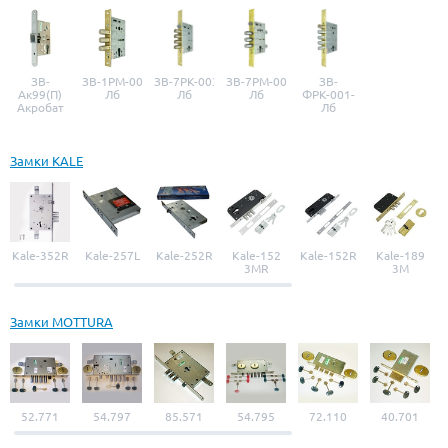
ЗВ-
ЗВ-1РМ-001-
ЗВ-7РК-003-
ЗВ-7РМ-006-
ЗВ-
Ак99(П)
Лб
Лб
Лб
ФРК-001-
Акробат
Лб
Замки KALE
Kale-352R
Kale-257L
Kale-252R
Kale-152
Kale-152R
Kale-189
3MR
3M
Замки MOTTURA
52.771
54.797
85.571
54.795
72.110
40.701