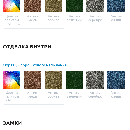
Цвет из
Антик-
Антик-
Антик-
Антик-
Антик-
палитры
медь
бронза
зеленый
серебро
синий
RAL - на
выбор
ОТДЕЛКА ВНУТРИ
Образцы порошкового напыления
Цвет из
Антик-
Антик-
Антик-
Антик-
Антик-
палитры
медь
бронза
зеленый
серебро
синий
RAL - на
выбор
ЗАМКИ