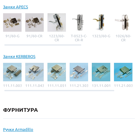
Замки APECS
91/60-G
91/60-CR
1223/60-
Т-0523-С-
1323/60-G
1026/60-
CR
CR-R
CR
Замки KERBEROS
111.11.003
111.11.043
111.11.051
111.21.303
131.11.001
111.21.003
ФУРНИТУРА
Ручки Armadillo