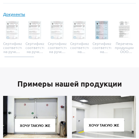
Документы
Сертификат
Сертификат
Сертификат
Сертификат
Сертификат
Перечень
соответствия
соответствия
соответствия
соответствия
соответствия
продукции
на ручки и
на ручки-
на ручки-
на
на
ООО
броненакладки
защелки
защелки
дверные
уплотнители
«УЗК», не
«Armadillo»
«Fuaro»
«Punto»
доводчики
«Schlegel
требующей
«Ajax»
Q-Lon»
сертификаци
Примеры нашей продукции
ХОЧУ ТАКУЮ ЖЕ
ХОЧУ ТАКУЮ ЖЕ