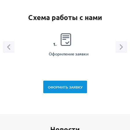
Схема работы с нами
2.
1.
Оформление заявки
Зам
спец
ОФОРМИТЬ ЗАЯВКУ
Новоcти