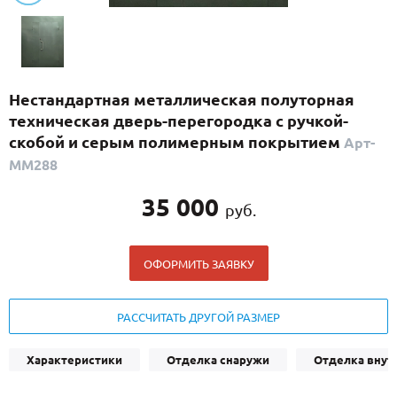
С реечным дизайном
(29)
ПО НАЗНАЧЕНИЮ
ПО ОСОБЕННОСТЯМ
Нестандартная металлическая полуторная
ПО КОНСТРУКЦИИ
техническая дверь-перегородка с ручкой-
скобой и серым полимерным покрытием
Арт-
ММ288
Популярные двери
Двери со скидкой
35 000
руб.
ДВЕРИ С ТЕРМОРАЗРЫВОМ
ОФОРМИТЬ ЗАЯВКУ
ГАЛЕРЕЯ
РАССЧИТАТЬ ДРУГОЙ РАЗМЕР
ОПЛАТА
ДОСТАВКА
Характеристики
Отделка снаружи
Отделка внут
УСТАНОВКА