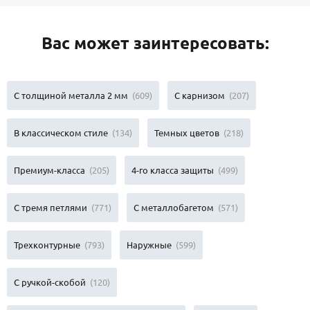
Вас может заинтересовать:
С толщиной металла 2 мм
(609)
С карнизом
(207)
В классическом стиле
(134)
Темных цветов
(218)
Премиум-класса
(205)
4-го класса защиты
(499)
С тремя петлями
(771)
С металлобагетом
(571)
Трехконтурные
(793)
Наружные
(599)
С ручкой-скобой
(120)