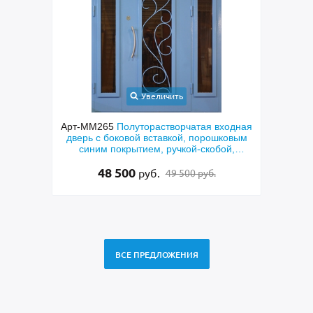
Увеличить
ческая
Арт-ММ265
Полуторастворчатая входная
Арт
ерого
дверь с боковой вставкой, порошковым
техн
синим покрытием, ручкой-скобой,
скобо
стеклами и ковкой
48 500
руб.
49 500 руб.
ВСЕ ПРЕДЛОЖЕНИЯ