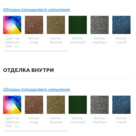
Образцы порошкового напыления
Цвет из
Антик-
Антик-
Антик-
Антик-
Антик-
палитры
медь
бронза
зеленый
серебро
синий
RAL - на
выбор
ОТДЕЛКА ВНУТРИ
Образцы порошкового напыления
Цвет из
Антик-
Антик-
Антик-
Антик-
Антик-
палитры
медь
бронза
зеленый
серебро
синий
RAL - на
выбор