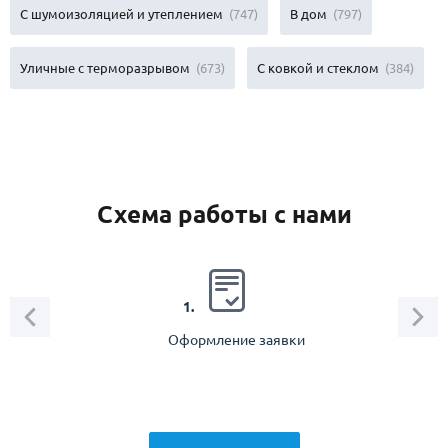
С шумоизоляцией и утеплением
(747)
В дом
(797)
Уличные с терморазрывом
(673)
С ковкой и стеклом
(384)
Схема работы с нами
2.
1.
Оформление заявки
Зам
спец