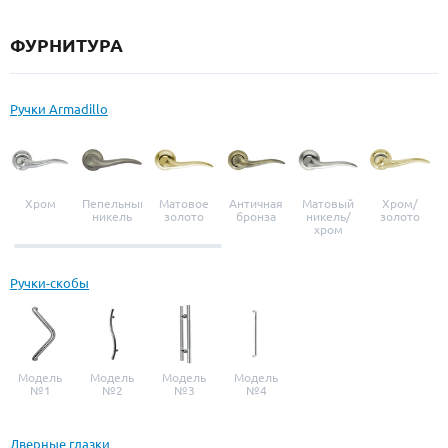
ФУРНИТУРА
Ручки Armadillo
Хром
Пепельный
Матовое
Античная
Матовый
Хром/
никель
золото
бронза
никель/
золото
хром
Ручки-скобы
Модель
Модель
Модель
Модель
№1
№2
№3
№4
Дверные глазки