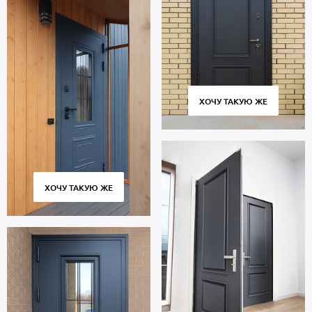
ХОЧУ ТАКУЮ ЖЕ
ХОЧУ ТАКУЮ ЖЕ