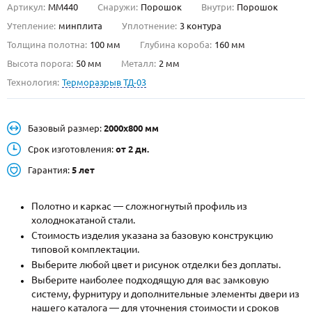
Артикул:
ММ440
Снаружи:
Порошок
Внутри:
Порошок
О НАС
Утепление:
минплита
Уплотнение:
3 контура
Толщина полотна:
100 мм
Глубина короба:
160 мм
КОНТАКТЫ
Высота порога:
50 мм
Металл:
2 мм
Технология:
Терморазрыв ТД-03
Металлические двери от производителя с доставкой и установкой в
Москве и МО
Базовый размер:
2000х800 мм
НАЙТИ:
Срок изготовления:
от 2 дн.
ПН-СБ - с 9:00 до 21:00, ВС - до 19:00
Гарантия:
5 лет
+7 (495) 411-44-41
Полотно и каркас — сложногнутый профиль из
INFO@META-M.RU
холоднокатаной стали.
Стоимость изделия указана за базовую конструкцию
ЗАПРОСИТЬ РАСЧЕТ
типовой комплектации.
Выберите любой цвет и рисунок отделки без доплаты.
Каталог
Распродажа
Как купить
Выберите наиболее подходящую для вас замковую
систему, фурнитуру и дополнительные элементы двери из
Записаться на замер
нашего каталога — для уточнения стоимости и сроков