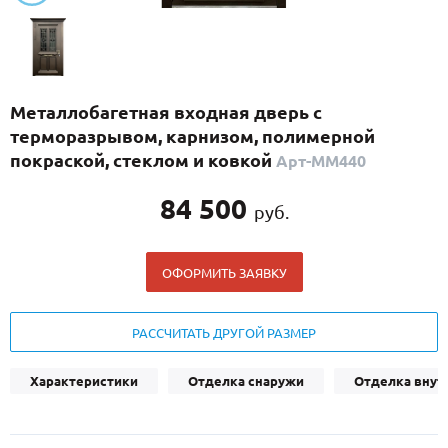
С реечным дизайном
(29)
ПО НАЗНАЧЕНИЮ
ПО ОСОБЕННОСТЯМ
Металлобагетная входная дверь с
ПО КОНСТРУКЦИИ
терморазрывом, карнизом, полимерной
покраской, стеклом и ковкой
Арт-ММ440
Популярные двери
84 500
руб.
Двери со скидкой
ОФОРМИТЬ ЗАЯВКУ
ДВЕРИ С ТЕРМОРАЗРЫВОМ
ГАЛЕРЕЯ
РАССЧИТАТЬ ДРУГОЙ РАЗМЕР
ОПЛАТА
Характеристики
Отделка снаружи
Отделка внут
ДОСТАВКА
УСТАНОВКА