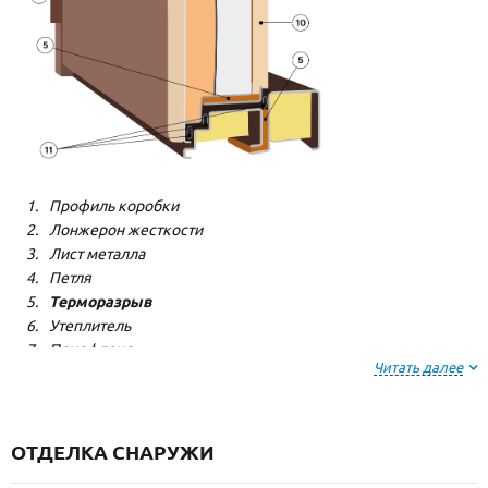
Профиль коробки
Лонжерон жесткости
Лист металла
Петля
Терморазрыв
Утеплитель
Пенофлекс
Читать далее
Пенополистерол
Декоративная панель
Декоративная панель
Резиновый уплотнитель
ОТДЕЛКА СНАРУЖИ