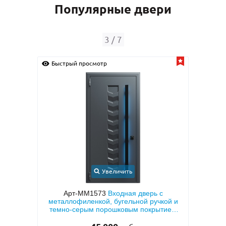
Популярные двери
3
/
7
Быстрый просмотр
Быс
Увеличить
иру с
Арт-ММ1573
Входная дверь с
тием
металлофиленкой, бугельной ручкой и
мета
 (с
темно-серым порошковым покрытием
тем
RAL 7021