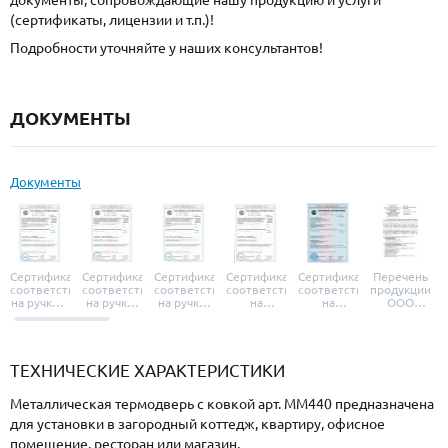
документы, сопровождающие нашу продукцию и услуги
(сертификаты, лицензии и т.п.)!
Подробности уточняйте у наших консультантов!
ДОКУМЕНТЫ
Документы
Сертификат
Сертификат
Сертификат
Сертификат
Сертификат
Перечень
соответствия
соответствия
соответствия
соответствия
соответствия
продукции
на ручки и
на ручки-
на ручки-
на
на
ООО
броненакладки
защелки
защелки
дверные
уплотнители
«УЗК», не
«Armadillo»
«Fuaro»
«Punto»
доводчики
«Schlegel
требующей
«Ajax»
Q-Lon»
сертификаци
ТЕХНИЧЕСКИЕ ХАРАКТЕРИСТИКИ
Металлическая термодверь с ковкой арт. ММ440 предназначена
для установки в загородный коттедж, квартиру, офисное
помещение, ресторан или магазин.