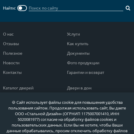
Найти:
О нас
Услуги
Отзывы
Как купить
Полезное
Документы
Новости
Фото продукции
Контакты
Гарантии и возврат
Каталог дверей
Двери в дом
Двери со скидкой
Парадные двери
🍪 Сайт использует файлы cookie для повышения удобства
Популярные двери
Двери в квартиру
пользования сайтом. Продолжая использовать сайт, Вы даете
ООО «Стальной Дизайн» (ОГРНИП 1175007001410, ИНН
Быстрый подбор двери
Тамбурные двери
5020081977) согласие на обработку файлов cookies и
пользовательских данных. Если Вы не хотите, чтобы Ваши
Двери класса ЭКОНОМ
Противопожарные двери
данные обрабатывались, просим отключить обработку файлов