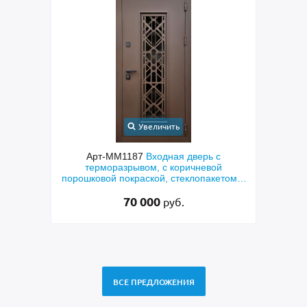
Увеличить
с
Арт-ММ1187
Входная дверь с
ым
терморазрывом, с коричневой
мета
порошковой покраской, стеклопакетом и
по
решеткой «лазерная резка»
70 000
руб.
ВСЕ ПРЕДЛОЖЕНИЯ