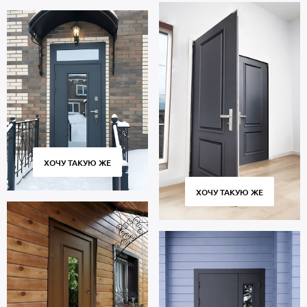
ХОЧУ ТАКУЮ ЖЕ
ХОЧУ ТАКУЮ ЖЕ