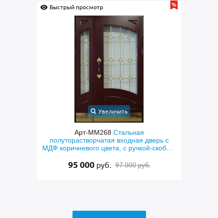
Быстрый просмотр
Быс
Увеличить
ческая
Арт-ММ268
Стальная
Арт-
ерого
полуторастворчатая входная дверь с
двер
МДФ коричневого цвета, с ручкой-скобой,
си
латунными отбойниками и остеклением
95 000
руб.
97 000 руб.