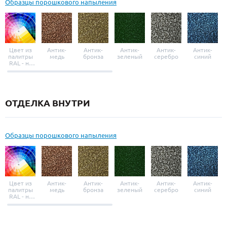
Образцы порошкового напыления
Цвет из
Антик-
Антик-
Антик-
Антик-
Антик-
палитры
медь
бронза
зеленый
серебро
синий
RAL - на
выбор
ОТДЕЛКА ВНУТРИ
Образцы порошкового напыления
Цвет из
Антик-
Антик-
Антик-
Антик-
Антик-
палитры
медь
бронза
зеленый
серебро
синий
RAL - на
выбор