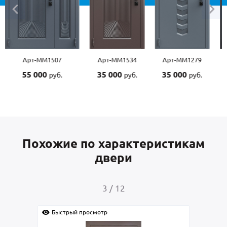
Арт-ММ1507
Арт-ММ1534
Арт-ММ1279
55 000
35 000
35 000
руб.
руб.
руб.
Похожие по характеристикам
двери
3
/
12
Быстрый просмотр
Быс