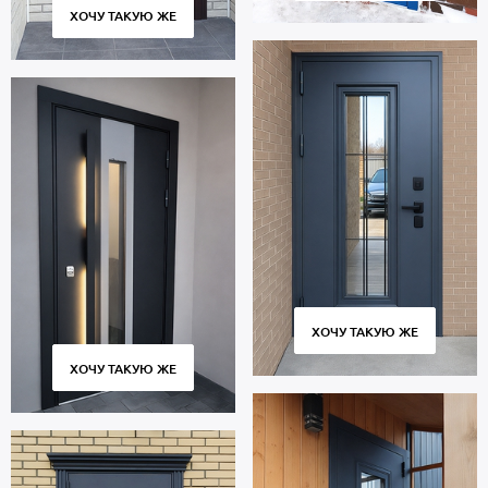
контроль за точным соответствием размеров гарантируют
ХОЧУ ТАКУЮ ЖЕ
плотное прилегание створки к коробке без провисания и щелей.
Цена указана за стандартный размер 2000х800 мм. Гарантия 5
лет.
Позвоните в отдел продаж или оставьте заявку на сайте, чтобы
заказать дверь по индивидуальным размерам. Бесплатный
вызов замерщика. Изготовление от 2 дн. Бережная доставка
собственным транспортом, профессиональный монтаж.
ХОЧУ ТАКУЮ ЖЕ
ХОЧУ ТАКУЮ ЖЕ