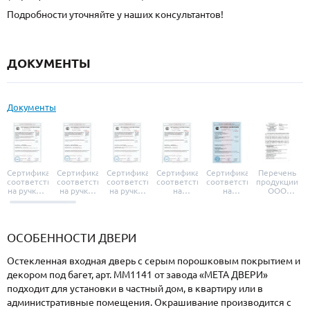
Подробности уточняйте у наших консультантов!
ДОКУМЕНТЫ
Документы
Сертификат
Сертификат
Сертификат
Сертификат
Сертификат
Перечень
соответствия
соответствия
соответствия
соответствия
соответствия
продукции
на ручки и
на ручки-
на ручки-
на
на
ООО
броненакладки
защелки
защелки
дверные
уплотнители
«УЗК», не
«Armadillo»
«Fuaro»
«Punto»
доводчики
«Schlegel
требующей
«Ajax»
Q-Lon»
сертификаци
ОСОБЕННОСТИ ДВЕРИ
Остекленная входная дверь с серым порошковым покрытием и
декором под багет, арт. ММ1141 от завода «МЕТА ДВЕРИ»
подходит для установки в частный дом, в квартиру или в
административные помещения. Окрашивание производится с