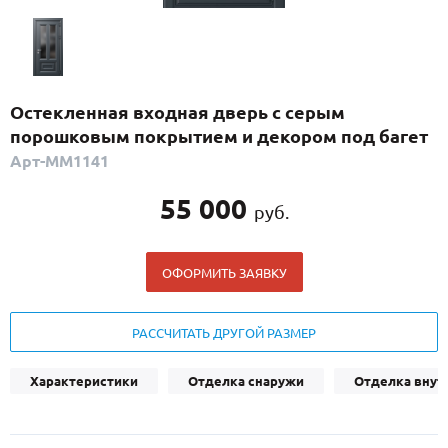
С реечным дизайном
(29)
ПО НАЗНАЧЕНИЮ
ПО ОСОБЕННОСТЯМ
Остекленная входная дверь с серым
ПО КОНСТРУКЦИИ
порошковым покрытием и декором под багет
Арт-ММ1141
Популярные двери
55 000
руб.
Двери со скидкой
ОФОРМИТЬ ЗАЯВКУ
ДВЕРИ С ТЕРМОРАЗРЫВОМ
ГАЛЕРЕЯ
РАССЧИТАТЬ ДРУГОЙ РАЗМЕР
ОПЛАТА
Характеристики
Отделка снаружи
Отделка внут
ДОСТАВКА
УСТАНОВКА