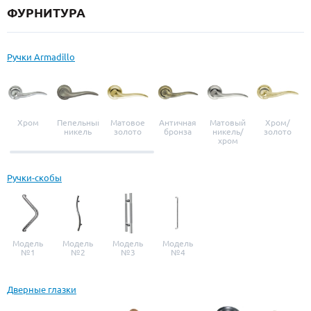
ФУРНИТУРА
Ручки Armadillo
Хром
Пепельный
Матовое
Античная
Матовый
Хром/
никель
золото
бронза
никель/
золото
хром
Ручки-скобы
Модель
Модель
Модель
Модель
№1
№2
№3
№4
Дверные глазки