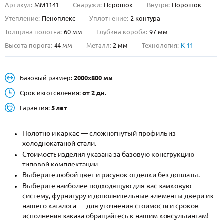
Артикул:
ММ1141
Снаружи:
Порошок
Внутри:
Порошок
О НАС
Утепление:
Пеноплекс
Уплотнение:
2 контура
Толщина полотна:
60 мм
Глубина короба:
97 мм
КОНТАКТЫ
Высота порога:
44 мм
Металл:
2 мм
Технология:
K-11
Металлические двери от производителя с доставкой и установкой в
Базовый размер:
2000х800 мм
Москве и МО
Срок изготовления:
от 2 дн.
НАЙТИ:
Гарантия:
5 лет
ПН-СБ - с 9:00 до 21:00, ВС - до 19:00
+7 (495) 411-44-41
Полотно и каркас — сложногнутый профиль из
холоднокатаной стали.
INFO@META-M.RU
Стоимость изделия указана за базовую конструкцию
типовой комплектации.
ЗАПРОСИТЬ РАСЧЕТ
Выберите любой цвет и рисунок отделки без доплаты.
Выберите наиболее подходящую для вас замковую
систему, фурнитуру и дополнительные элементы двери из
Каталог
Распродажа
Как купить
нашего каталога — для уточнения стоимости и сроков
исполнения заказа обращайтесь к нашим консультантам!
Записаться на замер