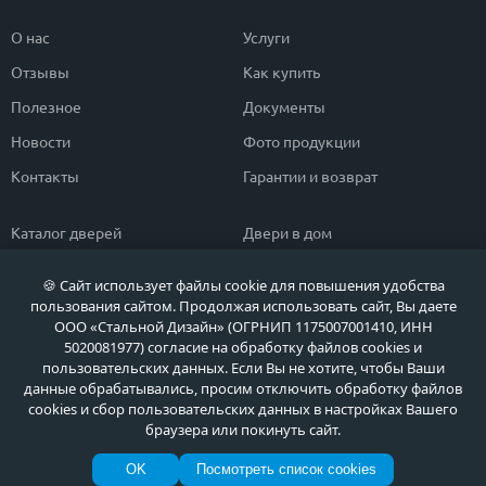
О нас
Услуги
Отзывы
Как купить
Полезное
Документы
Новости
Фото продукции
Контакты
Гарантии и возврат
Каталог дверей
Двери в дом
Двери со скидкой
Парадные двери
🍪 Сайт использует файлы cookie для повышения удобства
Популярные двери
Двери в квартиру
пользования сайтом. Продолжая использовать сайт, Вы даете
ООО «Стальной Дизайн» (ОГРНИП 1175007001410, ИНН
Быстрый подбор двери
Тамбурные двери
5020081977) согласие на обработку файлов cookies и
пользовательских данных. Если Вы не хотите, чтобы Ваши
Двери класса ЭКОНОМ
Противопожарные двери
данные обрабатывались, просим отключить обработку файлов
cookies и сбор пользовательских данных в настройках Вашего
браузера или покинуть сайт.
Политика обработки персональных данных
OK
Посмотреть список cookies
Политика обработки файлов Cookie
© МЕТА ДВЕРИ, Входные металлические двери в Москве и Московской области