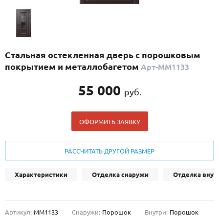
С реечным дизайном
(29)
ПО НАЗНАЧЕНИЮ
ПО ОСОБЕННОСТЯМ
Стальная остекленная дверь с порошковым
ПО КОНСТРУКЦИИ
покрытием и металлобагетом
Арт-ММ1133
55 000
руб.
Популярные двери
Двери со скидкой
ОФОРМИТЬ ЗАЯВКУ
ДВЕРИ С ТЕРМОРАЗРЫВОМ
РАССЧИТАТЬ ДРУГОЙ РАЗМЕР
ГАЛЕРЕЯ
Характеристики
Отделка снаружи
Отделка внут
ОПЛАТА
ДОСТАВКА
Артикул:
ММ1133
Снаружи:
Порошок
Внутри:
Порошок
УСТАНОВКА