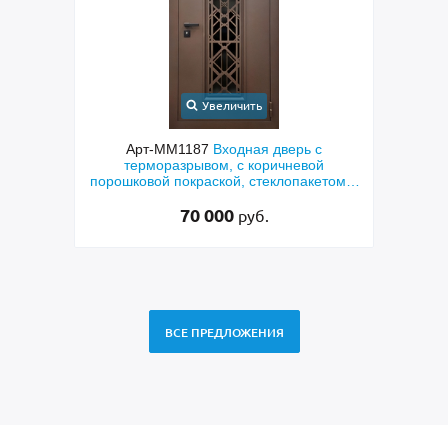
Увеличить
с
Арт-ММ1187
Входная дверь с
ым
терморазрывом, с коричневой
мета
порошковой покраской, стеклопакетом и
по
решеткой «лазерная резка»
70 000
руб.
ВСЕ ПРЕДЛОЖЕНИЯ