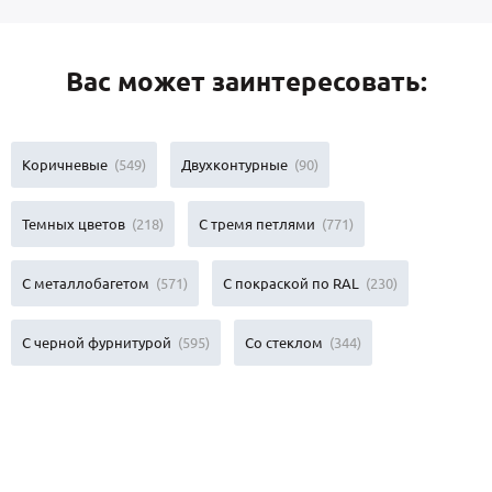
Вас может заинтересовать:
Коричневые
(549)
Двухконтурные
(90)
Темных цветов
(218)
С тремя петлями
(771)
С металлобагетом
(571)
С покраской по RAL
(230)
С черной фурнитурой
(595)
Со стеклом
(344)