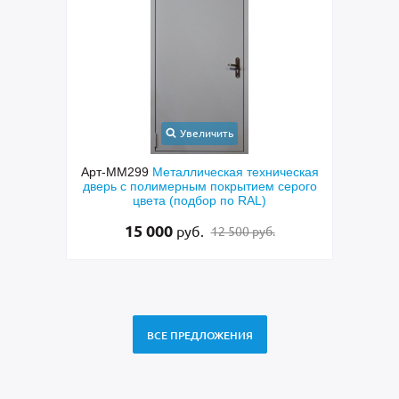
Увеличить
орная
Арт-ММ299
Металлическая техническая
Арт-
еклами
дверь с полимерным покрытием серого
двер
нием
цвета (подбор по RAL)
фрез
15 000
руб.
12 500 руб.
ВСЕ ПРЕДЛОЖЕНИЯ