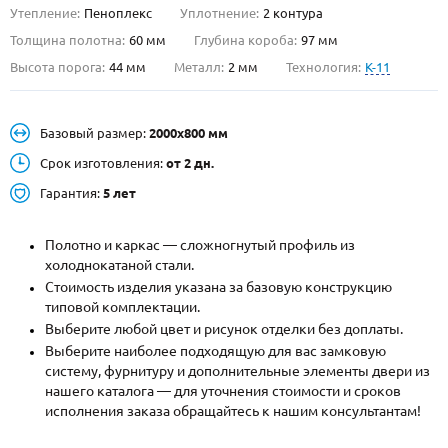
Утепление:
Пеноплекс
Уплотнение:
2 контура
О НАС
Толщина полотна:
60 мм
Глубина короба:
97 мм
Высота порога:
44 мм
Металл:
2 мм
Технология:
K-11
КОНТАКТЫ
Базовый размер:
2000х800 мм
Металлические двери от производителя с доставкой и установкой в
Москве и МО
Срок изготовления:
от 2 дн.
Гарантия:
5 лет
НАЙТИ:
ПН-СБ - с 9:00 до 21:00, ВС - до 19:00
Полотно и каркас — сложногнутый профиль из
+7 (495) 411-44-41
холоднокатаной стали.
Стоимость изделия указана за базовую конструкцию
INFO@META-M.RU
типовой комплектации.
Выберите любой цвет и рисунок отделки без доплаты.
ЗАПРОСИТЬ РАСЧЕТ
Выберите наиболее подходящую для вас замковую
систему, фурнитуру и дополнительные элементы двери из
нашего каталога — для уточнения стоимости и сроков
Каталог
Распродажа
Как купить
исполнения заказа обращайтесь к нашим консультантам!
Записаться на замер