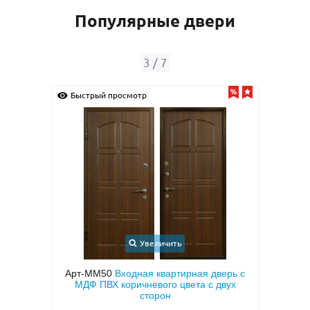
Популярные двери
3
/
7
Быстрый просмотр
Быс
Увеличить
с
Арт-ММ50
Входная квартирная дверь с
Арт-
кой и
МДФ ПВХ коричневого цвета с двух
две
тием
сторон
двух