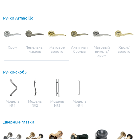
Ручки Armadillo
Хром
Пепельный
Матовое
Античная
Матовый
Хром/
никель
золото
бронза
никель/
золото
хром
Ручки-скобы
Модель
Модель
Модель
Модель
№1
№2
№3
№4
Дверные глазки