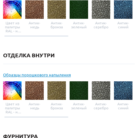
Цвет из
Антик-
Антик-
Антик-
Антик-
Антик-
палитры
медь
бронза
зеленый
серебро
синий
RAL - на
выбор
ОТДЕЛКА ВНУТРИ
Образцы порошкового напыления
Цвет из
Антик-
Антик-
Антик-
Антик-
Антик-
палитры
медь
бронза
зеленый
серебро
синий
RAL - на
выбор
ФУРНИТУРА