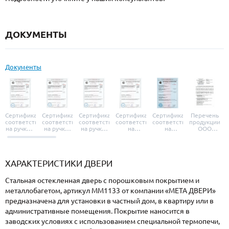
ДОКУМЕНТЫ
Документы
Сертификат
Сертификат
Сертификат
Сертификат
Сертификат
Перечень
соответствия
соответствия
соответствия
соответствия
соответствия
продукции
на ручки и
на ручки-
на ручки-
на
на
ООО
броненакладки
защелки
защелки
дверные
уплотнители
«УЗК», не
«Armadillo»
«Fuaro»
«Punto»
доводчики
«Schlegel
требующей
«Ajax»
Q-Lon»
сертификаци
ХАРАКТЕРИСТИКИ ДВЕРИ
Стальная остекленная дверь с порошковым покрытием и
металлобагетом, артикул ММ1133 от компании «МЕТА ДВЕРИ»
предназначена для установки в частный дом, в квартиру или в
административные помещения. Покрытие наносится в
заводских условиях с использованием специальной термопечи,