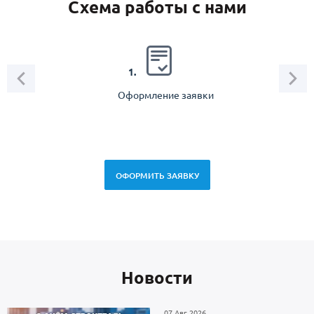
Схема работы с нами
2.
1.
Оформление заявки
Зам
спец
ОФОРМИТЬ ЗАЯВКУ
Новоcти
07 Авг 2026