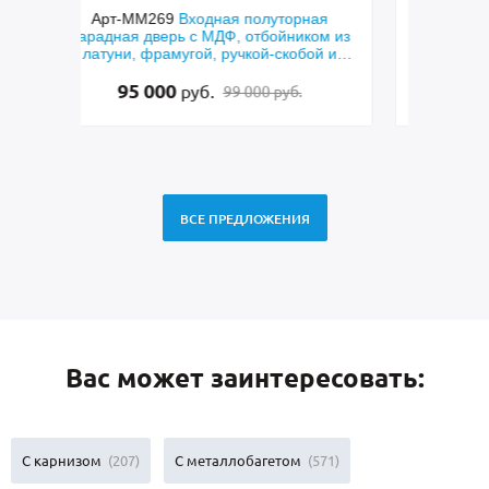
ая
Арт-ММ256
Входная шумоизоляционная
Арт
ом из
дверь с коричневыми панелями МДФ с
й и
фрезерованием и узким стеклопакетом
48 500
руб.
50 000 руб.
ВСЕ ПРЕДЛОЖЕНИЯ
Вас может заинтересовать:
С карнизом
(207)
С металлобагетом
(571)