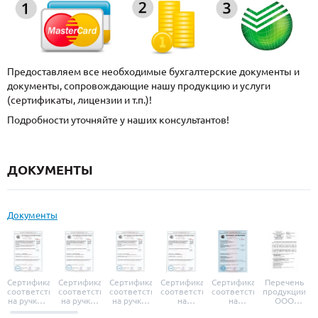
Предоставляем все необходимые бухгалтерские документы и
документы, сопровождающие нашу продукцию и услуги
(сертификаты, лицензии и т.п.)!
Подробности уточняйте у наших консультантов!
ДОКУМЕНТЫ
Документы
Сертификат
Сертификат
Сертификат
Сертификат
Сертификат
Перечень
соответствия
соответствия
соответствия
соответствия
соответствия
продукции
на ручки и
на ручки-
на ручки-
на
на
ООО
броненакладки
защелки
защелки
дверные
уплотнители
«УЗК», не