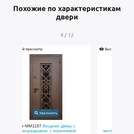
Похожие по характеристикам
двери
4
/
12
Быстрый просмотр
Быс
Увеличить
с
Арт-ММ1384
Входная дверь с
Арт-
й
металлофиленкой, бугельной ручкой и
м