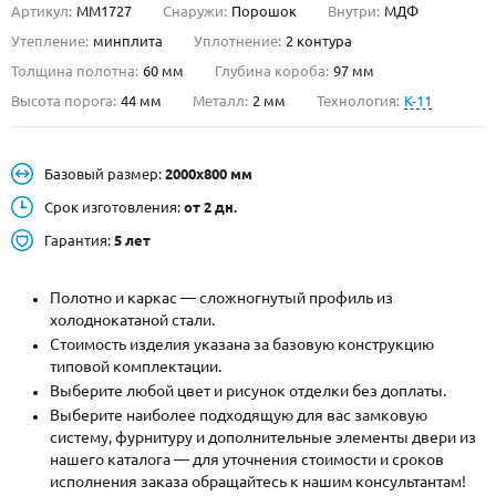
Артикул:
ММ1727
Снаружи:
Порошок
Внутри:
МДФ
О НАС
Утепление:
минплита
Уплотнение:
2 контура
Толщина полотна:
60 мм
Глубина короба:
97 мм
КОНТАКТЫ
Высота порога:
44 мм
Металл:
2 мм
Технология:
K-11
Металлические двери от производителя с доставкой и установкой в
Базовый размер:
2000х800 мм
Москве и МО
Срок изготовления:
от 2 дн.
НАЙТИ:
Гарантия:
5 лет
ПН-СБ - с 9:00 до 21:00, ВС - до 19:00
+7 (495) 411-44-41
Полотно и каркас — сложногнутый профиль из
холоднокатаной стали.
INFO@META-M.RU
Стоимость изделия указана за базовую конструкцию
типовой комплектации.
ЗАПРОСИТЬ РАСЧЕТ
Выберите любой цвет и рисунок отделки без доплаты.
Выберите наиболее подходящую для вас замковую
систему, фурнитуру и дополнительные элементы двери из
Каталог
Распродажа
Как купить
нашего каталога — для уточнения стоимости и сроков
исполнения заказа обращайтесь к нашим консультантам!
Записаться на замер