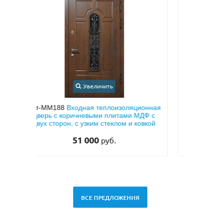
Увеличить
ионная
Арт-ММ49
Белая входная дверь с МДФ с
Арт
ДФ с
двух сторон и шумоизоляцией
МД
овкой
28 500
руб.
ВСЕ ПРЕДЛОЖЕНИЯ