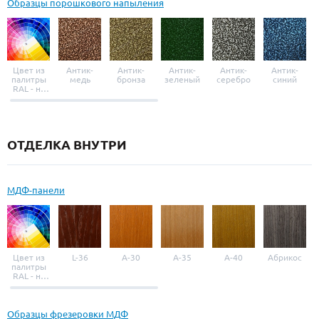
Образцы порошкового напыления
Цвет из
Антик-
Антик-
Антик-
Антик-
Антик-
палитры
медь
бронза
зеленый
серебро
синий
RAL - на
выбор
ОТДЕЛКА ВНУТРИ
МДФ-панели
Цвет из
L-36
A-30
A-35
A-40
Абрикос
палитры
RAL - на
выбор
Образцы фрезеровки МДФ