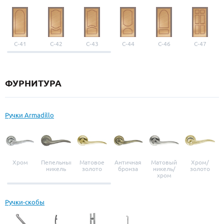
С-41
С-42
С-43
С-44
С-46
С-47
ФУРНИТУРА
Ручки Armadillo
Хром
Пепельный
Матовое
Античная
Матовый
Хром/
никель
золото
бронза
никель/
золото
хром
Ручки-скобы