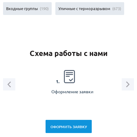
Входные группы
(190)
Уличные с терморазрывом
(673)
Схема работы с нами
2.
1.
Оформление заявки
Зам
спец
ОФОРМИТЬ ЗАЯВКУ