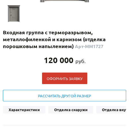
С реечным дизайном
(29)
ПО НАЗНАЧЕНИЮ
ПО ОСОБЕННОСТЯМ
Входная группа с терморазрывом,
ПО КОНСТРУКЦИИ
металлофиленкой и карнизом (отделка
порошковым напылением)
Арт-ММ1727
Популярные двери
120 000
руб.
Двери со скидкой
ОФОРМИТЬ ЗАЯВКУ
ДВЕРИ С ТЕРМОРАЗРЫВОМ
ГАЛЕРЕЯ
РАССЧИТАТЬ ДРУГОЙ РАЗМЕР
ОПЛАТА
Характеристики
Отделка снаружи
Отделка внут
ДОСТАВКА
УСТАНОВКА