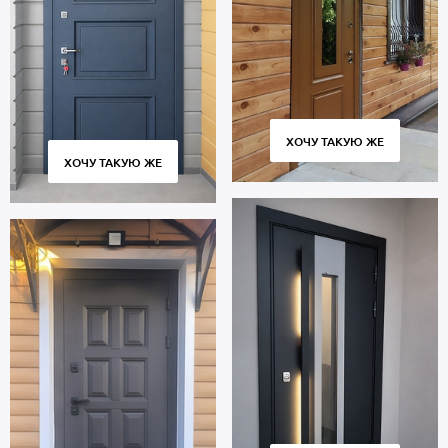
отделка: МДФ. В комплектацию двери входят замки 4-го класса
взломостойкости.
В полости створки имеется теплоизоляционный материал
минплита. Уплотнители по периметру проема: 2 контура для
дополнительной защиты от посторонних звуков с улицы или из
подъезда.
Дверь с терморазрывом порошок предназначена для
ХОЧУ ТАКУЮ ЖЕ
многолетней эксплуатации и сохраняет работоспособность
ХОЧУ ТАКУЮ ЖЕ
множества циклов открывания и закрывания. Соблюдение
технологии изготовления, точное соответствие размеров и
качественные петли гарантируют плотное прилегание створки к
коробке без провисания и щелей.
Цена указана за стандартный размер 2000х800 мм. Гарантия 5
лет.
Позвоните в отдел продаж или оставьте заявку на сайте, чтобы
купить дверь по габаритам вашего проема. Бесплатный вызов
замерщика. Изготовление от 2 дн. Бережная доставка
собственным транспортом, профессиональный монтаж.