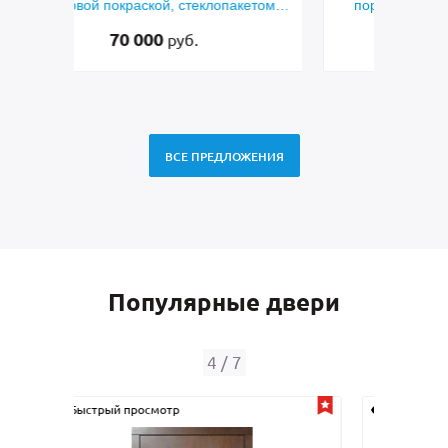
етом и
порошковым напылением RAL 7021
45 000
руб.
ВСЕ ПРЕДЛОЖЕНИЯ
Популярные двери
4
/
7
Быстрый просмотр
Быс