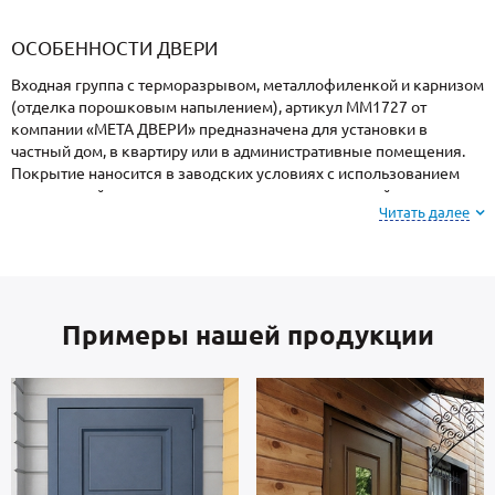
«Armadillo»
«Fuaro»
«Punto»
доводчики
«Schlegel
требующей
«Ajax»
Q-Lon»
сертификаци
ОСОБЕННОСТИ ДВЕРИ
Входная группа с терморазрывом, металлофиленкой и карнизом
(отделка порошковым напылением), артикул ММ1727 от
компании «МЕТА ДВЕРИ» предназначена для установки в
частный дом, в квартиру или в административные помещения.
Покрытие наносится в заводских условиях с использованием
специальной термопечи, поэтому поверхность устойчива к
Читать далее
механическим повреждениям, атмосферным явлениям и
морозам.
На заметку: при заказе, вы можете
выбрать цвет и
Примеры нашей продукции
фактуру
порошкового напыления из вариантов,
представленных на сайте или из образцов у
замерщика.
Каркас коробки и полотно — стальные листы и многоконтурный
профиль отечественного производства, толщиной 2 мм. Изнутри