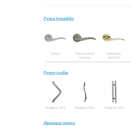
Ручки Armadillo
Хром
Пепельный
Матовое
никель
золото
Ручки-скобы
Модель №1
Модель №2
Модель №3
Дверные глазки