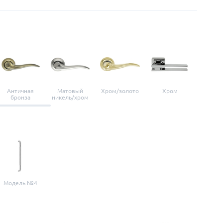
Античная
Матовый
Хром/золото
Хром
Мато
бронза
никель/хром
нике
Модель №4