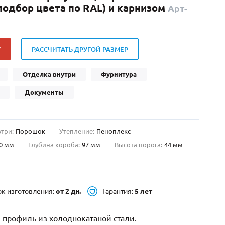
одбор цвета по RAL) и карнизом
Арт-
Нестандартные
(479)
Двустворчатые
(42)
С фрамугой
(265)
У
РАССЧИТАТЬ ДРУГОЙ РАЗМЕР
С внутренним открыванием
(2)
4-го класса защиты
(499)
Отделка внутри
Фурнитура
Полуторапольные
(289)
Документы
утри:
Порошок
Утепление:
Пеноплекс
0 мм
Глубина короба:
97 мм
Высота порога:
44 мм
ок изготовления:
от 2 дн.
Гарантия:
5 лет
 профиль из холоднокатаной стали.