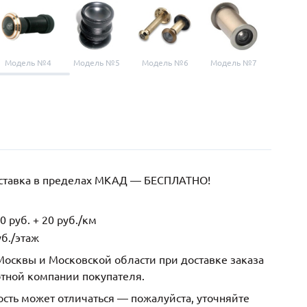
Модель №4
Модель №5
Модель №6
Модель №7
Модел
оставка в пределах МКАД — БЕСПЛАТНО!
 руб. + 20 руб./км
б./этаж
осквы и Московской области при доставке заказа
ртной компании покупателя.
ость может отличаться — пожалуйста, уточняйте