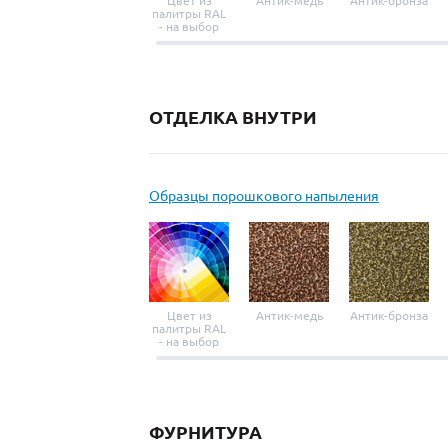
Цвет из
Антик-медь
Антик-бронза
палитры RAL
- на выбор
ОТДЕЛКА ВНУТРИ
Образцы порошкового напыления
Цвет из
Антик-медь
Антик-бронза
палитры RAL
- на выбор
ФУРНИТУРА