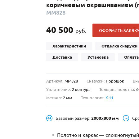
коричневым окрашиванием (п
С отбойником
203)
(91)
ММ828
С кнокером
42)
(94)
твенных зданий
С импостами
(93)
(73)
40 500
руб.
ОФОРМИТЬ ЗАЯВК
ина
С карнизом
(49)
(207)
рощитовой
С витражами
(14)
(11)
Характеристики
Отделка снаружи
ые холлы
В современном стиле
(23)
(183)
Доставка
Установка
Оплата
Артикул:
ММ828
Снаружи:
Порошок
Вн
Уплотнение:
2 контура
Толщина полотна:
6
Металл:
2 мм
Технология:
K-11
Базовый размер:
2000х800 мм
Ср
Полотно и каркас — сложногнутый