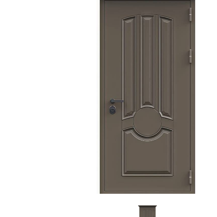
С зеркалом
Для дачи
(13)
(
С выдавленным рисунком
Для бани
(35)
(
С металлобагетом
Для общес
(571)
Белые
Для магаз
(108)
С геометрическим рисунком
Для элект
(46)
С реечным дизайном
В лифтов
(29)