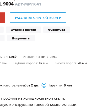
L 9004
Арт-ММ1641
Нестандартные
(479)
Двустворчатые
(42)
У
РАССЧИТАТЬ ДРУГОЙ РАЗМЕР
С фрамугой
(265)
С внутренним открыванием
(2)
Отделка внутри
Фурнитура
4-го класса защиты
(499)
Документы
Полуторапольные
(289)
нутри:
МДФ
Утепление:
Пеноплекс
0 мм
Глубина короба:
97 мм
Высота порога:
44 мм
ок изготовления:
от 2 дн.
Гарантия:
5 лет
 профиль из холоднокатаной стали.
зовую конструкцию типовой комплектации.