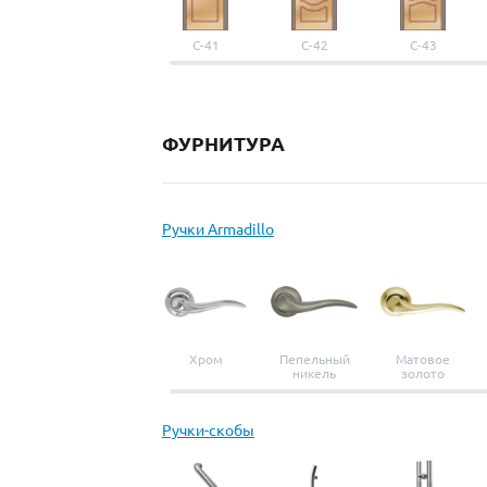
С-41
С-42
С-43
ФУРНИТУРА
Ручки Armadillo
Хром
Пепельный
Матовое
никель
золото
Ручки-скобы