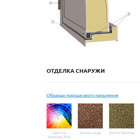
ОТДЕЛКА СНАРУЖИ
Образцы порошкового напыления
Цвет из
Антик-медь
Антик-бронза
палитры RAL