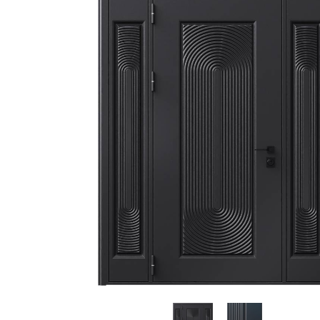
С зеркалом
Для дачи
(13)
(
С выдавленным рисунком
Для бани
(35)
(
С металлобагетом
Для общес
(571)
Белые
Для магаз
(108)
С геометрическим рисунком
Для элект
(46)
С реечным дизайном
В лифтов
(29)