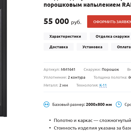
порошковым напылением RA
С отбойником
203)
(91)
С кнокером
42)
(94)
55 000
руб.
ОФОРМИТЬ ЗАЯВК
твенных зданий
С импостами
(93)
(73)
ина
С карнизом
(49)
(207)
Характеристики
Отделка снаружи
рощитовой
С витражами
(14)
(11)
Доставка
Установка
Оплата
ые холлы
В современном стиле
(23)
(183)
Артикул:
ММ1641
Снаружи:
Порошок
В
Уплотнение:
2 контура
Толщина полотна:
6
Металл:
2 мм
Технология:
K-11
Базовый размер:
2000х800 мм
Ср
Полотно и каркас — сложногнутый
Стоимость изделия указана за ба