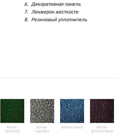
Декоративная панель
Лонжерон жесткости
Резиновый уплотнитель
Антик-
Антик-
Антик-синий
Антик-
Анти
зеленый
серебро
фиолетовый
крас