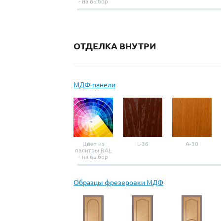
- на выбор
ОТДЕЛКА ВНУТРИ
МДФ-панели
Цвет из
L-36
A-30
палитры RAL
- на выбор
Образцы фрезеровки МДФ