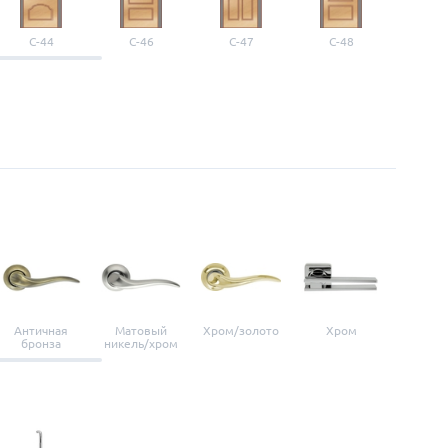
С-44
С-46
С-47
С-48
С-4
Античная
Матовый
Хром/золото
Хром
Мато
бронза
никель/хром
нике