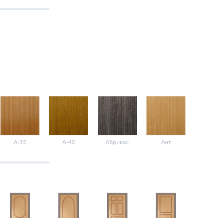
A-35
A-40
Абрикос
Ант
Б-1