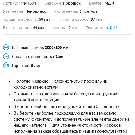
Артикул:
ММ1604
Снаружи:
Порошок
Внутри:
МДФ
О НАС
Утепление:
Пеноплекс
Уплотнение:
2 контура
Толщина полотна:
60 мм
Глубина короба:
97 мм
КОНТАКТЫ
Высота порога:
44 мм
Металл:
2 мм
Технология:
K-11
Металлические двери от производителя с доставкой и установкой в
Базовый размер:
2000х800 мм
Москве и МО
Срок изготовления:
от 2 дн.
НАЙТИ:
Гарантия:
5 лет
ПН-СБ - с 9:00 до 21:00, ВС - до 19:00
+7 (495) 411-44-41
Полотно и каркас — сложногнутый профиль из
холоднокатаной стали.
INFO@META-M.RU
Стоимость изделия указана за базовую конструкцию
типовой комплектации.
ЗАПРОСИТЬ РАСЧЕТ
Выберите любой цвет и рисунок отделки без доплаты.
Выберите наиболее подходящую для вас замковую
систему, фурнитуру и дополнительные элементы двери из
Каталог
Распродажа
Как купить
нашего каталога — для уточнения стоимости и сроков
исполнения заказа обращайтесь к нашим консультантам!
Записаться на замер