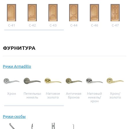
С-41
С-42
С-43
С-44
С-46
С-47
ФУРНИТУРА
Ручки Armadillo
Хром
Пепельный
Матовое
Античная
Матовый
Хром/
никель
золото
бронза
никель/
золото
хром
Ручки-скобы