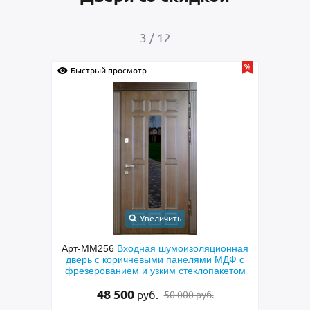
4
/
12
Быстрый просмотр
Б
Увеличить
ционная
Арт-ММ237
Входная дверь с порошковым
и МДФ с
окрашиванием коричневого цвета и МДФ
п
пакетом
с овальным зеркалом
МДФ 
лат
27 500
руб.
.
28 500 руб.