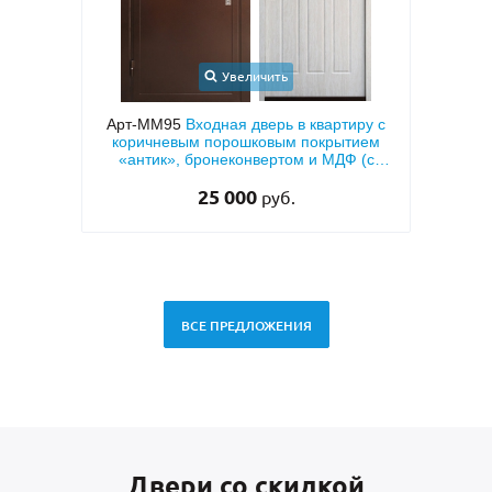
Увеличить
тиру с
Арт-ММ1570
Входная дверь с
Арт
ытием
металлофиленкой, бугельной ручкой и
дв
Ф (с
темно-серым порошковым покрытием
дву
RAL 7021
45 000
руб.
ВСЕ ПРЕДЛОЖЕНИЯ
Двери со скидкой