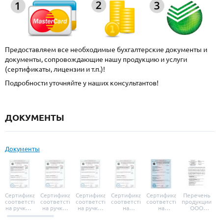
Предоставляем все необходимые бухгалтерские документы и
документы, сопровождающие нашу продукцию и услуги
(сертификаты, лицензии и т.п.)!
Подробности уточняйте у наших консультантов!
ДОКУМЕНТЫ
Документы
Сертификат
Сертификат
Сертификат
Сертификат
Сертификат
Перечень
соответствия
соответствия
соответствия
соответствия
соответствия
продукции
на ручки и
на ручки-
на ручки-
на
на
ООО
броненакладки
защелки
защелки
дверные
уплотнители
«УЗК», не