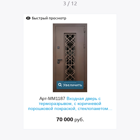
4
/
12
Быстрый просмотр
Бы
Увеличить
 с
Арт-ММ1384
Входная дверь с
Арт
ой
металлофиленкой, бугельной ручкой и
кетом и
порошковым напылением RAL 7021
»
45 000
руб.