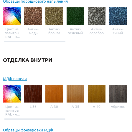
Образцы порошкового напыления
Цвет из
Антик-
Антик-
Антик-
Антик-
Антик-
палитры
медь
бронза
зеленый
серебро
синий
RAL - на
выбор
ОТДЕЛКА ВНУТРИ
МДФ-панели
Цвет из
L-36
A-30
A-35
A-40
Абрикос
палитры
RAL - на
выбор
Образцы фрезеровки МДФ