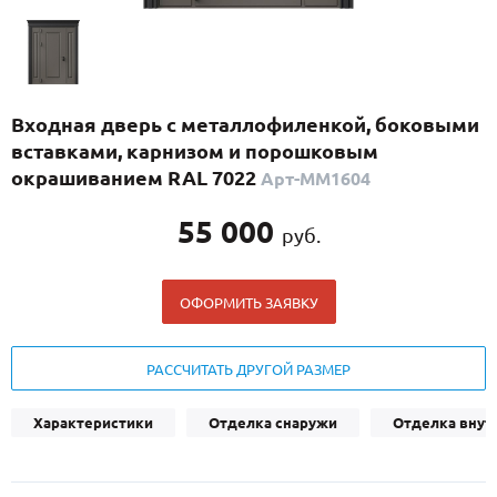
С реечным дизайном
(29)
ПО НАЗНАЧЕНИЮ
ПО ОСОБЕННОСТЯМ
Входная дверь с металлофиленкой, боковыми
ПО КОНСТРУКЦИИ
вставками, карнизом и порошковым
окрашиванием RAL 7022
Арт-ММ1604
Популярные двери
55 000
руб.
Двери со скидкой
ОФОРМИТЬ ЗАЯВКУ
ДВЕРИ С ТЕРМОРАЗРЫВОМ
ГАЛЕРЕЯ
РАССЧИТАТЬ ДРУГОЙ РАЗМЕР
ОПЛАТА
Характеристики
Отделка снаружи
Отделка внут
ДОСТАВКА
УСТАНОВКА