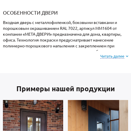
«Armadillo»
«Fuaro»
«Punto»
доводчики
«Schlegel
требующей
«Ajax»
Q-Lon»
сертификаци
ОСОБЕННОСТИ ДВЕРИ
Входная дверь с металлофиленкой, боковыми вставками и
порошковым окрашиванием RAL 7022, артикул ММ1604 от
компании «МЕТА ДВЕРИ» предназначена для дома, квартиры,
офиса. Технология покраски предусматривает нанесение
полимерно-порошкового напыления с закреплением при
высоких температурах, поэтому поверхность не боится ударов,
Читать далее
осадков, высокой влажности и колебаний температуры.
На заметку: при заказе, вы можете
выбрать цвет и
фактуру
порошкового покрытия из вариантов,
Примеры нашей продукции
представленных на сайте или из образцов у
замерщика.
Каркас коробки и полотно — стальные листы и многоконтурный
профиль российского производства, толщиной 2 мм. Отделка
внутренней стороны двери: МДФ. Дверь укомплектована