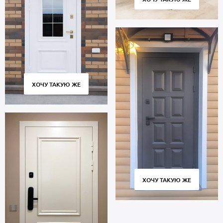
ХОЧУ ТАКУЮ ЖЕ
ХОЧУ ТАКУЮ ЖЕ