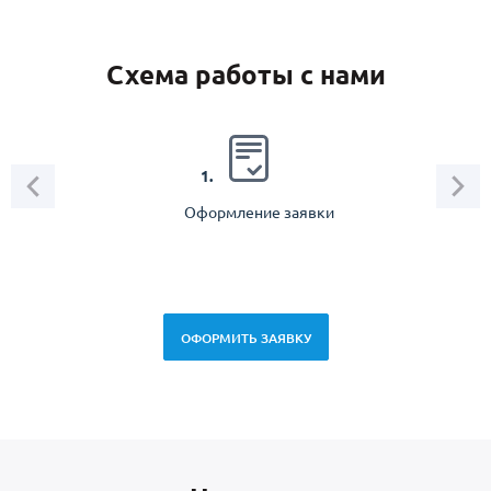
Схема работы с нами
2.
1.
Оформление заявки
Зам
спец
ОФОРМИТЬ ЗАЯВКУ