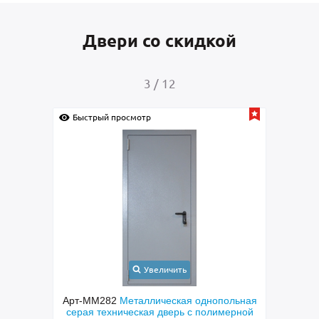
Двери со скидкой
4
/
12
Быстрый просмотр
еличить
Увеличить
ическая однопольная
Арт-ММ249
Входная квартирная дверь
я дверь с полимерной
панелями МДФ ПВХ с двух сторон и