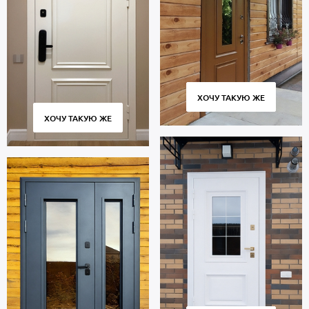
Внутренняя сторона: МДФ. Взломостойкие замки входят в
комплект.
В полости створки имеется теплоизоляционный материал
пеноплекс. Уплотнение: 2 контура для дополнительной
шумоизоляции.
Дверь порошок рассчитана на длительную эксплуатацию и
сохраняет работоспособность в течение 10 тысяч циклов
ХОЧУ ТАКУЮ ЖЕ
открытия и закрытия створки. Современное оборудование,
ХОЧУ ТАКУЮ ЖЕ
постоянный контроль качества на всех этапах производства
обеспечивают плотное прилегание створки к коробке без
скрипов и деформаций.
Стоимость указана за базовый размер 2000х800 мм. Гарантия 5
лет.
Позвоните в отдел продаж или оставьте заявку на сайте, чтобы
заказать дверь под ваш размер. Бесплатный вызов замерщика.
Быстрое изготовление. Доставка по Москве и Московской
области, монтаж.