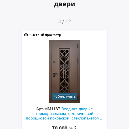
двери
4
/
12
Быстрый просмотр
еличить
Увеличить
Входная дверь с
Арт-ММ1384
Входная дверь с
м, с коричневой
металлофиленкой, бугельной ручкой
кой, стеклопакетом и
порошковым напылением RAL 7021
азерная резка»
000
45 000
руб.
руб.