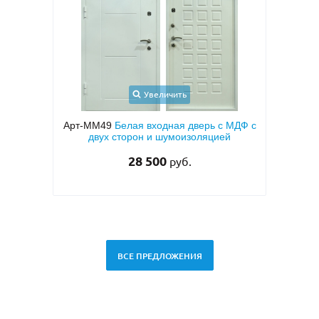
еличить
Увеличить
ходная дверь с МДФ с
Арт-ММ1570
Входная дверь с
и шумоизоляцией
металлофиленкой, бугельной ручкой
темно-серым порошковым покрытие
500
RAL 7021
руб.
45 000
руб.
ВСЕ ПРЕДЛОЖЕНИЯ