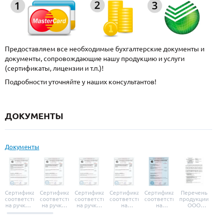
Предоставляем все необходимые бухгалтерские документы и
документы, сопровождающие нашу продукцию и услуги
(сертификаты, лицензии и т.п.)!
Подробности уточняйте у наших консультантов!
ДОКУМЕНТЫ
Документы
Сертификат
Сертификат
Сертификат
Сертификат
Сертификат
Перечень
соответствия
соответствия
соответствия
соответствия
соответствия
продукции
на ручки и
на ручки-
на ручки-
на
на
ООО
броненакладки
защелки
защелки
дверные
уплотнители
«УЗК», не