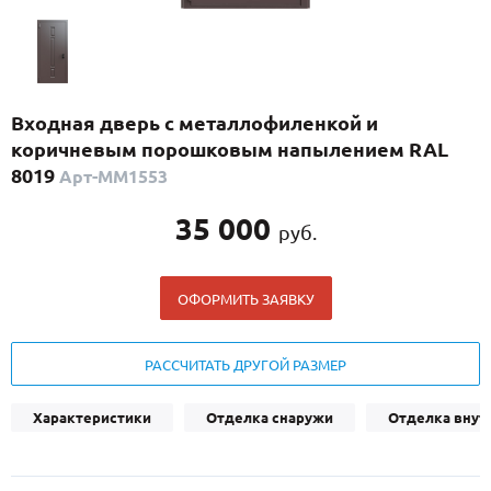
С реечным дизайном
(29)
ПО НАЗНАЧЕНИЮ
ПО ОСОБЕННОСТЯМ
Входная дверь с металлофиленкой и
ПО КОНСТРУКЦИИ
коричневым порошковым напылением RAL
8019
Арт-ММ1553
Популярные двери
35 000
руб.
Двери со скидкой
ОФОРМИТЬ ЗАЯВКУ
ДВЕРИ С ТЕРМОРАЗРЫВОМ
ГАЛЕРЕЯ
РАССЧИТАТЬ ДРУГОЙ РАЗМЕР
ОПЛАТА
Характеристики
Отделка снаружи
Отделка внут
ДОСТАВКА
УСТАНОВКА