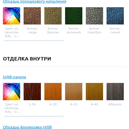
Образцы порошкового напыления
Цвет из
Антик-
Антик-
Антик-
Антик-
Антик-
палитры
медь
бронза
зеленый
серебро
синий
RAL - на
выбор
ОТДЕЛКА ВНУТРИ
МДФ-панели
Цвет из
L-36
A-30
A-35
A-40
Абрикос
палитры
RAL - на
выбор
Образцы фрезеровки МДФ