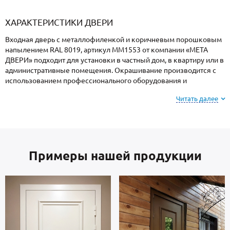
«Armadillo»
«Fuaro»
«Punto»
доводчики
«Schlegel
требующей
«Ajax»
Q-Lon»
сертификаци
ХАРАКТЕРИСТИКИ ДВЕРИ
Входная дверь с металлофиленкой и коричневым порошковым
напылением RAL 8019, артикул ММ1553 от компании «МЕТА
ДВЕРИ» подходит для установки в частный дом, в квартиру или в
административные помещения. Окрашивание производится с
использованием профессионального оборудования и
закреплением в термопечи, поэтому поверхность имеет
Читать далее
повышенную устойчивость к сколам и царапинам, перепадам
температур, повышенной влажности и осадкам.
Для информации: при заказе, вы можете
выбрать
Примеры нашей продукции
цвет и фактуру
порошкового напыления из
вариантов, представленных на сайте или из
образцов у замерщика.
Каркас коробки и полотно — стальные листы и многоконтурный
профиль отечественного производства, толщиной 2 мм.