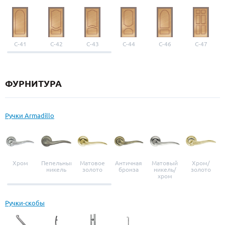
С-41
С-42
С-43
С-44
С-46
С-47
ФУРНИТУРА
Ручки Armadillo
Хром
Пепельный
Матовое
Античная
Матовый
Хром/
никель
золото
бронза
никель/
золото
хром
Ручки-скобы