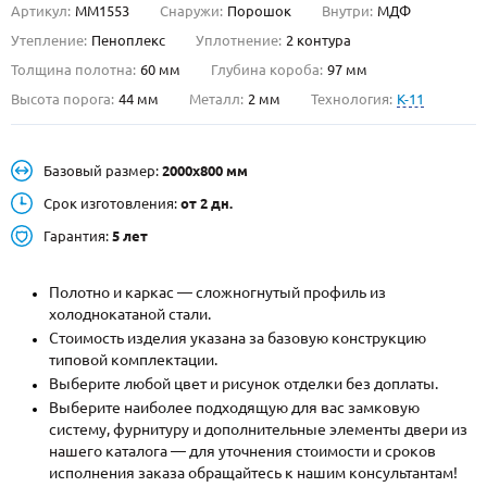
Артикул:
ММ1553
Снаружи:
Порошок
Внутри:
МДФ
О НАС
Утепление:
Пеноплекс
Уплотнение:
2 контура
Толщина полотна:
60 мм
Глубина короба:
97 мм
КОНТАКТЫ
Высота порога:
44 мм
Металл:
2 мм
Технология:
K-11
Металлические двери от производителя с доставкой и установкой в
Базовый размер:
2000х800 мм
Москве и МО
Срок изготовления:
от 2 дн.
НАЙТИ:
Гарантия:
5 лет
ПН-СБ - с 9:00 до 21:00, ВС - до 19:00
+7 (495) 411-44-41
Полотно и каркас — сложногнутый профиль из
холоднокатаной стали.
INFO@META-M.RU
Стоимость изделия указана за базовую конструкцию
типовой комплектации.
ЗАПРОСИТЬ РАСЧЕТ
Выберите любой цвет и рисунок отделки без доплаты.
Выберите наиболее подходящую для вас замковую
систему, фурнитуру и дополнительные элементы двери из
Каталог
Распродажа
Как купить
нашего каталога — для уточнения стоимости и сроков
исполнения заказа обращайтесь к нашим консультантам!
Записаться на замер