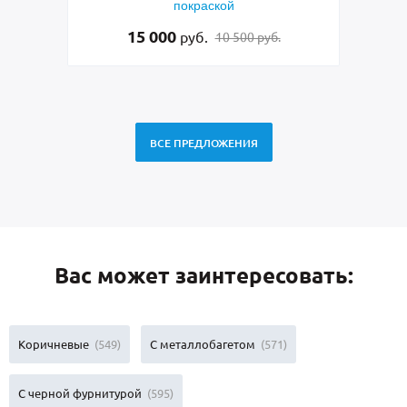
раской
ростовым зеркалом внутри
31 500
б.
руб.
10 500 руб.
32 000 руб.
ВСЕ ПРЕДЛОЖЕНИЯ
Вас может заинтересовать:
Коричневые
(549)
С металлобагетом
(571)
С черной фурнитурой
(595)