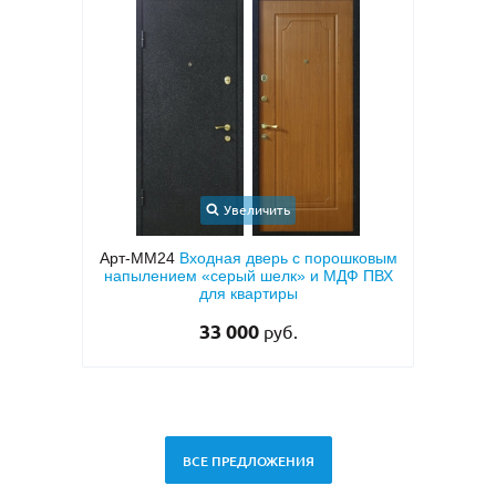
Увеличить
ерь с
Арт-ММ24
Входная дверь с порошковым
Арт-
вух
напылением «серый шелк» и МДФ ПВХ
две
для квартиры
двух
33 000
руб.
ВСЕ ПРЕДЛОЖЕНИЯ