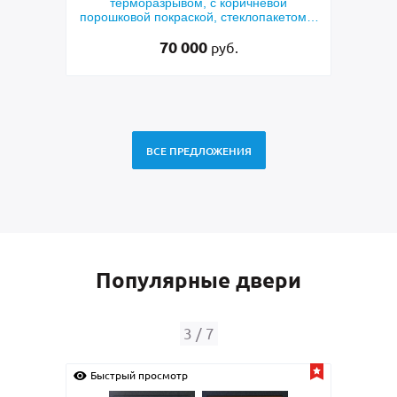
ым
терморазрывом, с коричневой
мета
порошковой покраской, стеклопакетом и
по
решеткой «лазерная резка»
70 000
руб.
ВСЕ ПРЕДЛОЖЕНИЯ
Популярные двери
3
/
7
Быстрый просмотр
Быс