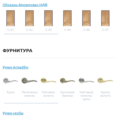
Образцы фрезеровки МДФ
С-41
С-42
С-43
С-44
С-46
С-47
ФУРНИТУРА
Ручки Armadillo
Хром
Пепельный
Матовое
Античная
Матовый
Хром/
никель
золото
бронза
никель/
золото
хром
Ручки-скобы