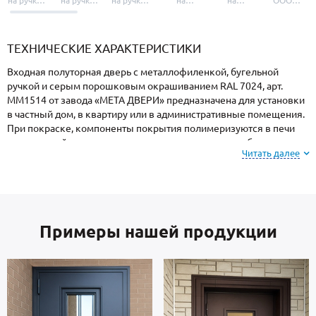
на ручки и
на ручки-
на ручки-
на
на
ООО
броненакладки
защелки
защелки
дверные
уплотнители
«УЗК», не
«Armadillo»
«Fuaro»
«Punto»
доводчики
«Schlegel
требующей
«Ajax»
Q-Lon»
сертификаци
ТЕХНИЧЕСКИЕ ХАРАКТЕРИСТИКИ
Входная полуторная дверь с металлофиленкой, бугельной
ручкой и серым порошковым окрашиванием RAL 7024, арт.
ММ1514 от завода «МЕТА ДВЕРИ» предназначена для установки
в частный дом, в квартиру или в административные помещения.
При покраске, компоненты покрытия полимеризуются в печи
при высокой температуре, поэтому поверхность не боится
Читать далее
ударов, осадков, высокой влажности и колебаний температуры.
Внимание: при заказе, вы можете
выбрать цвет и
фактуру
порошкового покрытия из вариантов,
Примеры нашей продукции
представленных на сайте или из образцов у
специалиста по замерам.
В основе двери — сталь металлопрокат производства Россия,
толщиной 2 мм. Отделка внутренней стороны двери: МДФ. В