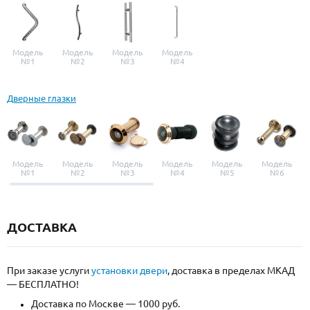
Модель
Модель
Модель
Модель
№1
№2
№3
№4
Дверные глазки
Модель
Модель
Модель
Модель
Модель
Модель
№1
№2
№3
№4
№5
№6
ДОСТАВКА
При заказе услуги
установки двери
, доставка в пределах МКАД
— БЕСПЛАТНО!
Доставка по Москве — 1000 руб.