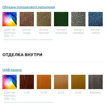
Образцы порошкового напыления
Цвет из
Антик-
Антик-
Антик-
Антик-
Антик-
палитры
медь
бронза
зеленый
серебро
синий
RAL - на
выбор
ОТДЕЛКА ВНУТРИ
МДФ-панели
Цвет из
L-36
A-30
A-35
A-40
Абрикос
палитры
RAL - на
выбор