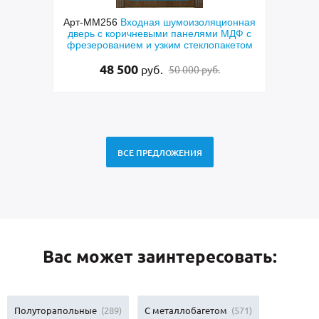
невая
Арт-ММ256
Входная шумоизоляционная
Арт
дверь с коричневыми панелями МДФ с
техни
фрезерованием и узким стеклопакетом
и п
48 500
руб.
50 000 руб.
ВСЕ ПРЕДЛОЖЕНИЯ
Вас может заинтересовать:
Полуторапольные
(289)
С металлобагетом
(571)