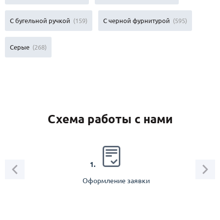
С бугельной ручкой
(159)
С черной фурнитурой
(595)
Серые
(268)
Схема работы с нами
2.
1.
Оформление заявки
Зам
спец