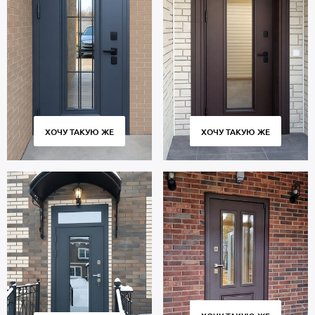
комплектацию двери входят замки 4-го класса
взломостойкости.
В полости створки находится теплоизоляция пеноплекс.
Уплотнители по периметру проема: 2 контура для
дополнительной звукоизоляции.
Дверь порошок предназначена для многолетней эксплуатации и
сохраняет работоспособность в течение 10 тысяч циклов
открытия и закрытия створки. Соблюдение технологии
изготовления, точное соответствие размеров и качественные
ХОЧУ ТАКУЮ ЖЕ
ХОЧУ ТАКУЮ ЖЕ
петли гарантируют плотное прилегание полотна к коробу без
скрипов и деформаций.
Стоимость указана за стандартный размер 2000х800 мм.
Гарантия 5 лет.
Позвоните в отдел продаж или оставьте заявку на сайте, чтобы
заказать дверь под ваш размер. Бесплатный вызов замерщика.
Изготовление от 2 дн. Доставка во все города и районы Москвы
и области, монтаж.