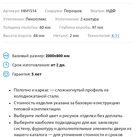
Артикул:
ММ1514
Снаружи:
Порошок
Внутри:
МДФ
О НАС
Утепление:
Пеноплекс
Уплотнение:
2 контура
КОНТАКТЫ
Толщина полотна:
60 мм
Глубина короба:
97 мм
Высота порога:
44 мм
Металл:
2 мм
Технология:
K-11
Металлические двери от производителя с доставкой и установкой в
Москве и МО
Базовый размер:
2000х800 мм
НАЙТИ:
Срок изготовления:
от 2 дн.
ПН-СБ - с 9:00 до 21:00, ВС - до 19:00
Гарантия:
5 лет
+7 (495) 411-44-41
Полотно и каркас — сложногнутый профиль из
INFO@META-M.RU
холоднокатаной стали.
Стоимость изделия указана за базовую конструкцию
ЗАПРОСИТЬ РАСЧЕТ
типовой комплектации.
Выберите любой цвет и рисунок отделки без доплаты.
Каталог
Распродажа
Как купить
Выберите наиболее подходящую для вас замковую
систему, фурнитуру и дополнительные элементы двери из
Записаться на замер
нашего каталога — для уточнения стоимости и сроков