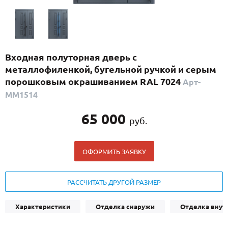
С реечным дизайном
(29)
ПО НАЗНАЧЕНИЮ
ПО ОСОБЕННОСТЯМ
Входная полуторная дверь с
ПО КОНСТРУКЦИИ
металлофиленкой, бугельной ручкой и серым
порошковым окрашиванием RAL 7024
Арт-
ММ1514
Популярные двери
Двери со скидкой
65 000
руб.
ДВЕРИ С ТЕРМОРАЗРЫВОМ
ОФОРМИТЬ ЗАЯВКУ
ГАЛЕРЕЯ
РАССЧИТАТЬ ДРУГОЙ РАЗМЕР
ОПЛАТА
ДОСТАВКА
Характеристики
Отделка снаружи
Отделка внут
УСТАНОВКА