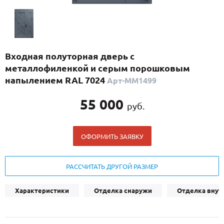
С реечным дизайном
(29)
ПО НАЗНАЧЕНИЮ
ПО ОСОБЕННОСТЯМ
Входная полуторная дверь с
ПО КОНСТРУКЦИИ
металлофиленкой и серым порошковым
напылением RAL 7024
Арт-ММ1499
Популярные двери
55 000
руб.
Двери со скидкой
ОФОРМИТЬ ЗАЯВКУ
ДВЕРИ С ТЕРМОРАЗРЫВОМ
ГАЛЕРЕЯ
РАССЧИТАТЬ ДРУГОЙ РАЗМЕР
ОПЛАТА
Характеристики
Отделка снаружи
Отделка внут
ДОСТАВКА
УСТАНОВКА