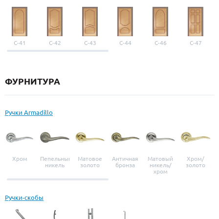
С-41
С-42
С-43
С-44
С-46
С-47
ФУРНИТУРА
Ручки Armadillo
Хром
Пепельный
Матовое
Античная
Матовый
Хром/
никель
золото
бронза
никель/
золото
хром
Ручки-скобы