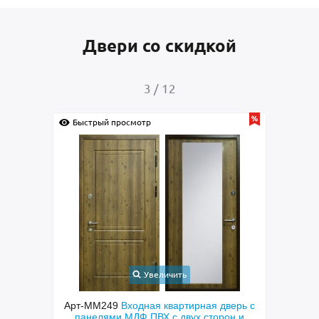
Двери со скидкой
4
/
12
Быстрый просмотр
Увеличить
рная дверь с
Арт-ММ256
Входная шумоизоляционная
х сторон и
дверь с коричневыми панелями МДФ с