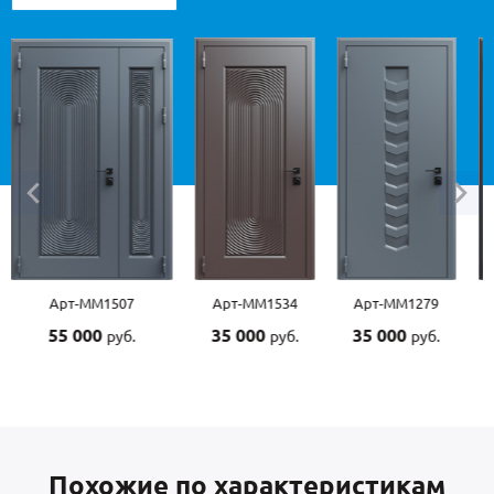
Арт-ММ1534
Арт-ММ1279
Арт-ММ1570
А
35 000
35 000
45 000
4
руб.
руб.
руб.
Похожие по характеристикам