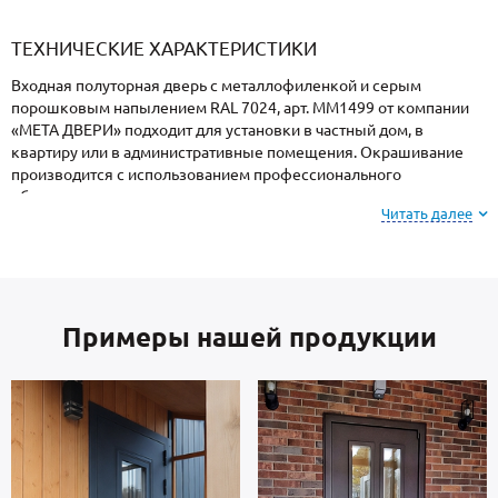
«Armadillo»
«Fuaro»
«Punto»
доводчики
«Schlegel
требующей
«Ajax»
Q-Lon»
сертификаци
ТЕХНИЧЕСКИЕ ХАРАКТЕРИСТИКИ
Входная полуторная дверь с металлофиленкой и серым
порошковым напылением RAL 7024, арт. ММ1499 от компании
«МЕТА ДВЕРИ» подходит для установки в частный дом, в
квартиру или в административные помещения. Окрашивание
производится с использованием профессионального
оборудования и закреплением в термопечи, поэтому
Читать далее
поверхность имеет повышенную устойчивость к сколам и
царапинам, перепадам температур, повышенной влажности и
осадкам.
Примеры нашей продукции
На заметку: при заказе, вы можете
выбрать цвет и
фактуру
порошкового напыления из вариантов,
представленных на сайте или из образцов у
мастера по замерам.
Каркас коробки и полотно — сталь российского производства,