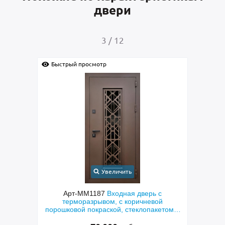
двери
4
/
12
Быстрый просмотр
Увеличить
верь с
Арт-ММ1384
Входная дверь с
ичневой
металлофиленкой, бугельной ручкой и
лопакетом и
порошковым напылением RAL 7021
езка»