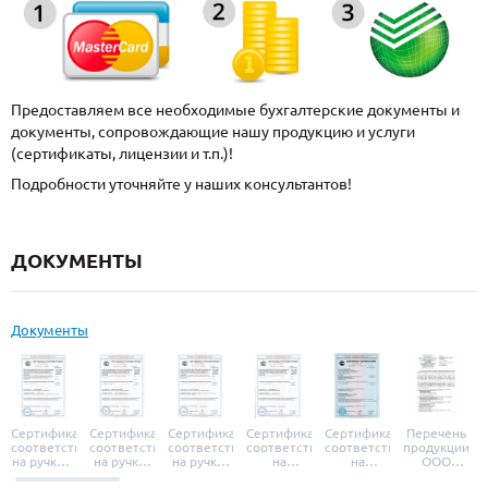
Предоставляем все необходимые бухгалтерские документы и
документы, сопровождающие нашу продукцию и услуги
(сертификаты, лицензии и т.п.)!
Подробности уточняйте у наших консультантов!
ДОКУМЕНТЫ
Документы
Сертификат
Сертификат
Сертификат
Сертификат
Сертификат
Перечень
соответствия
соответствия
соответствия
соответствия
соответствия
продукции
на ручки и
на ручки-
на ручки-
на
на
ООО
броненакладки
защелки
защелки
дверные
уплотнители
«УЗК», не