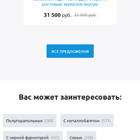
внутри
фрезерованием и узким стеклопакетом
48 500
руб.
0 руб.
50 000 руб.
ВСЕ ПРЕДЛОЖЕНИЯ
Вас может заинтересовать:
Полуторапольные
(289)
С металлобагетом
(571)
С черной фурнитурой
(595)
Серые
(268)