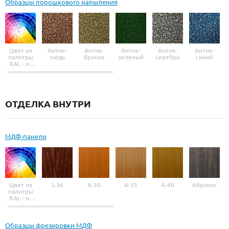
Образцы порошкового напыления
Цвет из
Антик-
Антик-
Антик-
Антик-
Антик-
палитры
медь
бронза
зеленый
серебро
синий
RAL - на
выбор
ОТДЕЛКА ВНУТРИ
МДФ-панели
Цвет из
L-36
A-30
A-35
A-40
Абрикос
палитры
RAL - на
выбор
Образцы фрезеровки МДФ