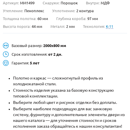
Артикул:
ММ1499
Снаружи:
Порошок
Внутри:
МДФ
О НАС
Утепление:
Пеноплекс
Уплотнение:
2 контура
Толщина полотна:
60 мм
Глубина короба:
97 мм
КОНТАКТЫ
Высота порога:
44 мм
Металл:
2 мм
Технология:
K-11
Металлические двери от производителя с доставкой и установкой в
Базовый размер:
2000х800 мм
Москве и МО
Срок изготовления:
от 2 дн.
НАЙТИ:
Гарантия:
5 лет
ПН-СБ - с 9:00 до 21:00, ВС - до 19:00
+7 (495) 411-44-41
Полотно и каркас — сложногнутый профиль из
холоднокатаной стали.
INFO@META-M.RU
Стоимость изделия указана за базовую конструкцию
типовой комплектации.
ЗАПРОСИТЬ РАСЧЕТ
Выберите любой цвет и рисунок отделки без доплаты.
Выберите наиболее подходящую для вас замковую
систему, фурнитуру и дополнительные элементы двери из
Каталог
Распродажа
Как купить
нашего каталога — для уточнения стоимости и сроков
исполнения заказа обращайтесь к нашим консультантам!
Записаться на замер