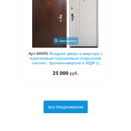
Увеличить
 квартиру с
Арт-ММ49
Белая входная дверь с МДФ с
 покрытием
двух сторон и шумоизоляцией
м и МДФ (с
)
28 500
руб.
ВСЕ ПРЕДЛОЖЕНИЯ