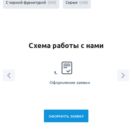
С черной фурнитурой
(595)
Серые
(268)
Схема работы с нами
2.
1.
Оформление заявки
Зам
спец
ОФОРМИТЬ ЗАЯВКУ