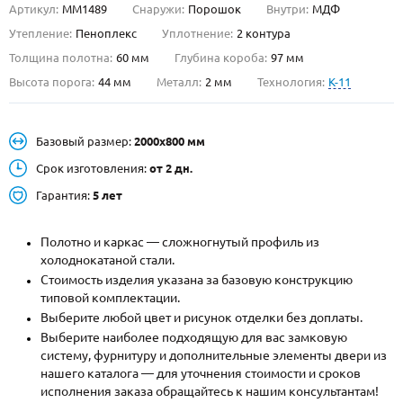
Артикул:
ММ1489
Снаружи:
Порошок
Внутри:
МДФ
О НАС
Утепление:
Пеноплекс
Уплотнение:
2 контура
Толщина полотна:
60 мм
Глубина короба:
97 мм
КОНТАКТЫ
Высота порога:
44 мм
Металл:
2 мм
Технология:
K-11
Металлические двери от производителя с доставкой и установкой в
Базовый размер:
2000х800 мм
Москве и МО
Срок изготовления:
от 2 дн.
НАЙТИ:
Гарантия:
5 лет
ПН-СБ - с 9:00 до 21:00, ВС - до 19:00
+7 (495) 411-44-41
Полотно и каркас — сложногнутый профиль из
холоднокатаной стали.
INFO@META-M.RU
Стоимость изделия указана за базовую конструкцию
типовой комплектации.
ЗАПРОСИТЬ РАСЧЕТ
Выберите любой цвет и рисунок отделки без доплаты.
Выберите наиболее подходящую для вас замковую
систему, фурнитуру и дополнительные элементы двери из
Каталог
Распродажа
Как купить
нашего каталога — для уточнения стоимости и сроков
исполнения заказа обращайтесь к нашим консультантам!
Записаться на замер