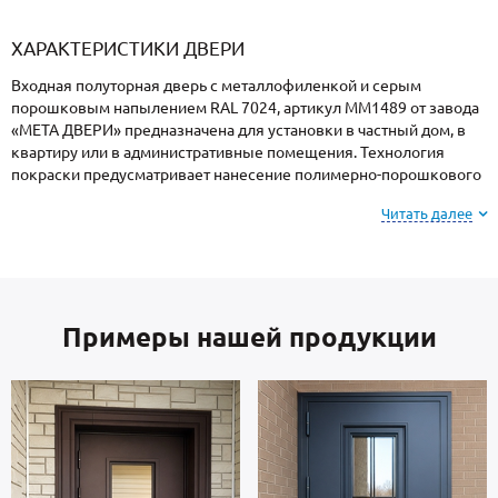
«Armadillo»
«Fuaro»
«Punto»
доводчики
«Schlegel
требующей
«Ajax»
Q-Lon»
сертификаци
ХАРАКТЕРИСТИКИ ДВЕРИ
Входная полуторная дверь с металлофиленкой и серым
порошковым напылением RAL 7024, артикул ММ1489 от завода
«МЕТА ДВЕРИ» предназначена для установки в частный дом, в
квартиру или в административные помещения. Технология
покраски предусматривает нанесение полимерно-порошкового
напыления с закреплением при высоких температурах, поэтому
Читать далее
поверхность имеет повышенную устойчивость к сколам и
царапинам, перепадам температур, повышенной влажности и
осадкам.
Примеры нашей продукции
На заметку: при заказе, вы можете
выбрать цвет и
фактуру
порошкового покрытия из вариантов,
представленных на сайте или из образцов у
специалиста по замерам.
Створка и короб — сталь металлопрокат производства Россия,