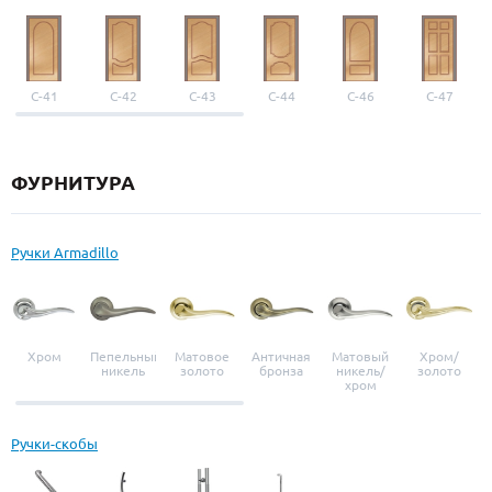
С-41
С-42
С-43
С-44
С-46
С-47
ФУРНИТУРА
Ручки Armadillo
Хром
Пепельный
Матовое
Античная
Матовый
Хром/
никель
золото
бронза
никель/
золото
хром
Ручки-скобы