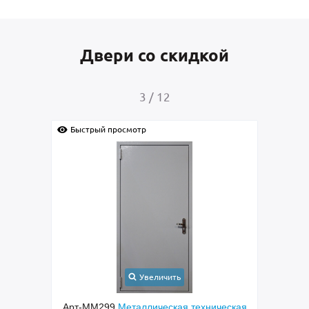
Двери со скидкой
4
/
12
Быстрый просмотр
Быс
Увеличить
ческая
Арт-ММ268
Стальная
Арт-