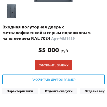
С реечным дизайном
(29)
ПО НАЗНАЧЕНИЮ
ПО ОСОБЕННОСТЯМ
Входная полуторная дверь с
ПО КОНСТРУКЦИИ
металлофиленкой и серым порошковым
напылением RAL 7024
Арт-ММ1489
Популярные двери
55 000
руб.
Двери со скидкой
ОФОРМИТЬ ЗАЯВКУ
ДВЕРИ С ТЕРМОРАЗРЫВОМ
ГАЛЕРЕЯ
РАССЧИТАТЬ ДРУГОЙ РАЗМЕР
ОПЛАТА
Характеристики
Отделка снаружи
Отделка внут
ДОСТАВКА
УСТАНОВКА