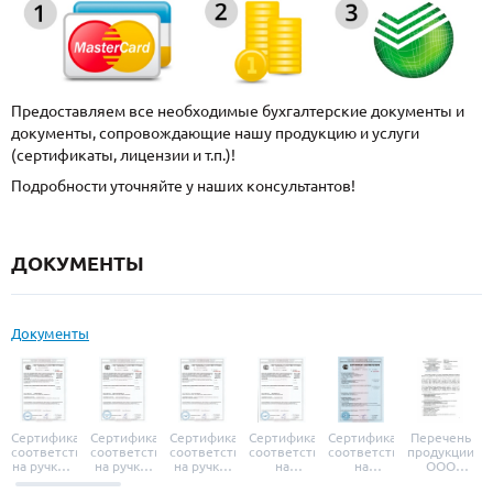
Предоставляем все необходимые бухгалтерские документы и
документы, сопровождающие нашу продукцию и услуги
(сертификаты, лицензии и т.п.)!
Подробности уточняйте у наших консультантов!
ДОКУМЕНТЫ
Документы
Сертификат
Сертификат
Сертификат
Сертификат
Сертификат
Перечень
соответствия
соответствия
соответствия
соответствия
соответствия
продукции
на ручки и
на ручки-
на ручки-
на
на
ООО
броненакладки
защелки
защелки
дверные
уплотнители
«УЗК», не