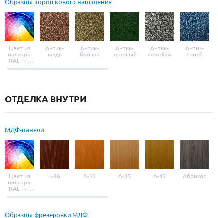
Образцы порошкового напыления
Цвет из
Антик-
Антик-
Антик-
Антик-
Антик-
палитры
медь
бронза
зеленый
серебро
синий
RAL - на
выбор
ОТДЕЛКА ВНУТРИ
МДФ-панели
Цвет из
L-36
A-30
A-35
A-40
Абрикос
палитры
RAL - на
выбор
Образцы фрезеровки МДФ