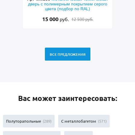
ерого
полуторастворчатая входная дверь с
пан
МДФ коричневого цвета, с ручкой-скобой,
латунными отбойниками и остеклением
95 000
руб.
97 000 руб.
ВСЕ ПРЕДЛОЖЕНИЯ
Вас может заинтересовать:
Полуторапольные
(289)
С металлобагетом
(571)