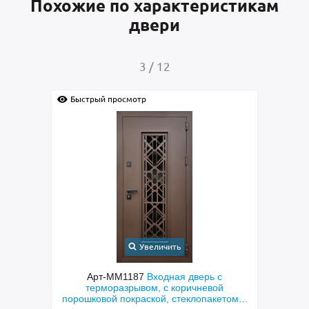
Похожие по характеристикам
двери
4
/
12
Быстрый просмотр
Быс
Увеличить
с
Арт-ММ1384
Входная дверь с
Арт-
й
металлофиленкой, бугельной ручкой и
м
етом и
порошковым напылением RAL 7021