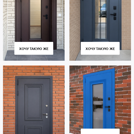
толщиной 2 мм. Отделка внутренней стороны двери: МДФ. В
комплектацию двери входят замки 4-го класса
взломостойкости.
В полости створки имеется теплоизоляция пеноплекс.
Уплотнители по периметру проема: 2 контура для
дополнительной защиты от посторонних звуков с улицы или из
подъезда.
Дверь порошок рассчитана на длительную эксплуатацию и
ХОЧУ ТАКУЮ ЖЕ
ХОЧУ ТАКУЮ ЖЕ
сохраняет работоспособность множества циклов открывания и
закрывания. Использование качественных комплектующих и
контроль за точным соответствием размеров обеспечивают
плотное прилегание полотна к коробу без скрипов и
деформаций.
Стоимость указана за базовый размер 2000х800 мм. Гарантия 5
лет.
Позвоните в отдел продаж или оставьте заявку на сайте, чтобы
приобрести дверь по габаритам вашего проема. Выезд
специалиста по замерам — бесплатно. Изготовление от 2 дн.
Доставка по Москве и Московской области, монтаж.