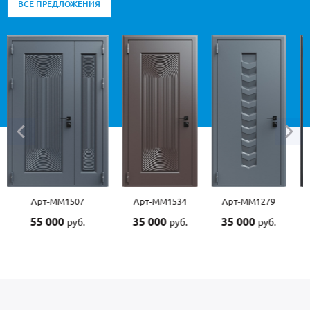
ВСЕ ПРЕДЛОЖЕНИЯ
Арт-ММ1534
Арт-ММ1279
Арт-ММ1570
Арт-
35 000
35 000
45 000
45 0
руб.
руб.
руб.