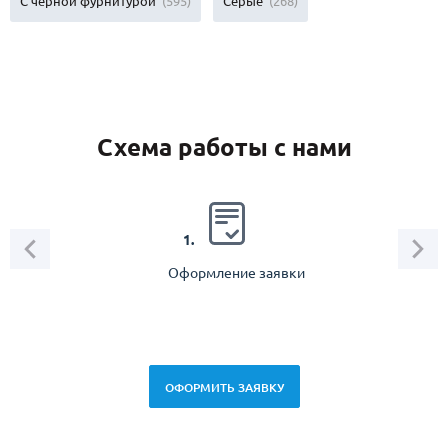
С черной фурнитурой
(595)
Серые
(268)
Схема работы с нами
2.
1.
Оформление заявки
Зам
спец
ОФОРМИТЬ ЗАЯВКУ