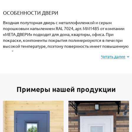
«Armadillo»
«Fuaro»
«Punto»
доводчики
«Schlegel
требующей
«Ajax»
Q-Lon»
сертификаци
ОСОБЕННОСТИ ДВЕРИ
Входная полуторная дверь с металлофиленкой и серым
порошковым напылением RAL 7024, арт. ММ1485 от компании
«МЕТА ДВЕРИ» подходит для дома, квартиры, офиса. При
покраске, компоненты покрытия полимеризуются в печи при
высокой температуре, поэтому поверхность имеет повышенную
устойчивость к сколам и царапинам, перепадам температур,
Читать далее
повышенной влажности и осадкам.
Обратите внимание: при заказе, вы можете
выбрать цвет и фактуру
порошкового покрытия из
Примеры нашей продукции
вариантов, представленных на сайте или из
образцов у мастера по замерам.
В основе двери — сталь отечественного производства,
толщиной 2 мм. Изнутри отделка: МДФ. На двери установлены
замки 4-го класса защиты.