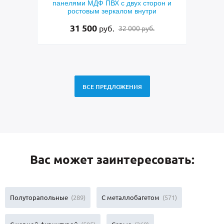
с двух сторон и
дверь с боковой вставкой, порошковым
алом внутри
синим покрытием, ручкой-скобой,
стеклами и ковкой
48 500
руб.
32 000 руб.
49 500 руб.
ВСЕ ПРЕДЛОЖЕНИЯ
Вас может заинтересовать:
Полуторапольные
(289)
С металлобагетом
(571)