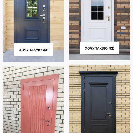
В полости створки находится утепление пеноплекс. Уплотнители
по периметру проема: 2 контура для дополнительной защиты от
посторонних звуков с улицы или из подъезда.
Дверь порошок рассчитана на длительную эксплуатацию и
сохраняет работоспособность в течение 10 тысяч циклов
открытия и закрытия створки. Современное оборудование,
постоянный контроль качества на всех этапах производства
обеспечивают плотное прилегание створки к коробке без
ХОЧУ ТАКУЮ ЖЕ
ХОЧУ ТАКУЮ ЖЕ
провисания и щелей.
Стоимость указана за стандартный размер 2000х800 мм.
Гарантия 5 лет.
Позвоните в отдел продаж или оставьте заявку на сайте, чтобы
заказать дверь под ваш размер. Бесплатный замер. Быстрое
изготовление. Доставка во все города и районы Москвы и
области, профессиональный монтаж.