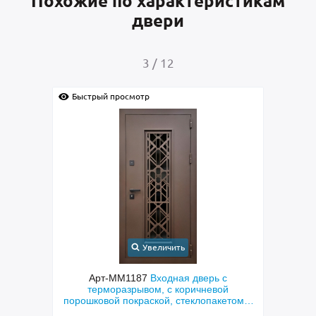
Похожие по характеристикам
двери
4
/
12
Быстрый просмотр
ичить
Увеличить
одная дверь с
Арт-ММ1384
Входная дверь с
 с коричневой
металлофиленкой, бугельной ручкой и
й, стеклопакетом и
порошковым напылением RAL 7021
ерная резка»