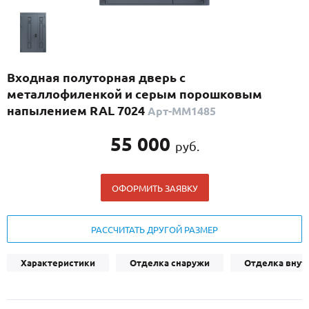
С реечным дизайном
(29)
ПО НАЗНАЧЕНИЮ
ПО ОСОБЕННОСТЯМ
Входная полуторная дверь с
ПО КОНСТРУКЦИИ
металлофиленкой и серым порошковым
напылением RAL 7024
Арт-ММ1485
Популярные двери
55 000
руб.
Двери со скидкой
ОФОРМИТЬ ЗАЯВКУ
ДВЕРИ С ТЕРМОРАЗРЫВОМ
ГАЛЕРЕЯ
РАССЧИТАТЬ ДРУГОЙ РАЗМЕР
ОПЛАТА
Характеристики
Отделка снаружи
Отделка внут
ДОСТАВКА
УСТАНОВКА