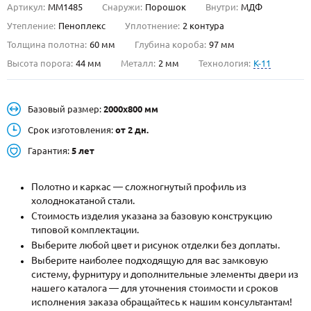
Артикул:
ММ1485
Снаружи:
Порошок
Внутри:
МДФ
О НАС
Утепление:
Пеноплекс
Уплотнение:
2 контура
Толщина полотна:
60 мм
Глубина короба:
97 мм
КОНТАКТЫ
Высота порога:
44 мм
Металл:
2 мм
Технология:
K-11
Металлические двери от производителя с доставкой и установкой в
Базовый размер:
2000х800 мм
Москве и МО
Срок изготовления:
от 2 дн.
НАЙТИ:
Гарантия:
5 лет
ПН-СБ - с 9:00 до 21:00, ВС - до 19:00
+7 (495) 411-44-41
Полотно и каркас — сложногнутый профиль из
холоднокатаной стали.
INFO@META-M.RU
Стоимость изделия указана за базовую конструкцию
типовой комплектации.
ЗАПРОСИТЬ РАСЧЕТ
Выберите любой цвет и рисунок отделки без доплаты.
Выберите наиболее подходящую для вас замковую
систему, фурнитуру и дополнительные элементы двери из
Каталог
Распродажа
Как купить
нашего каталога — для уточнения стоимости и сроков
исполнения заказа обращайтесь к нашим консультантам!
Записаться на замер