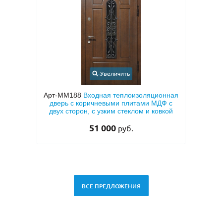
ичить
Увеличить
теплоизоляционная
Арт-ММ1570
Входная дверь с
ми плитами МДФ с
металлофиленкой, бугельной ручкой и
 стеклом и ковкой
темно-серым порошковым покрытием
RAL 7021
0
45 000
руб.
руб.
ВСЕ ПРЕДЛОЖЕНИЯ