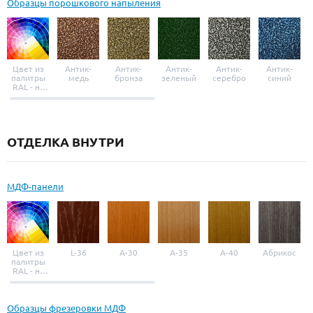
Образцы порошкового напыления
Цвет из
Антик-
Антик-
Антик-
Антик-
Антик-
палитры
медь
бронза
зеленый
серебро
синий
RAL - на
выбор
ОТДЕЛКА ВНУТРИ
МДФ-панели
Цвет из
L-36
A-30
A-35
A-40
Абрикос
палитры
RAL - на
выбор
Образцы фрезеровки МДФ