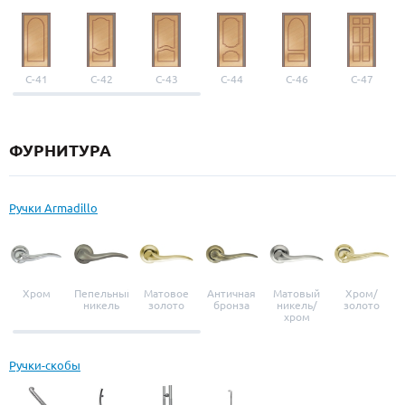
С-41
С-42
С-43
С-44
С-46
С-47
ФУРНИТУРА
Ручки Armadillo
Хром
Пепельный
Матовое
Античная
Матовый
Хром/
никель
золото
бронза
никель/
золото
хром
Ручки-скобы