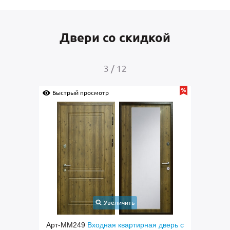
Двери со скидкой
4
/
12
Быстрый просмотр
ичить
Увеличить
квартирная дверь с
Арт-ММ265
Полуторастворчатая входная