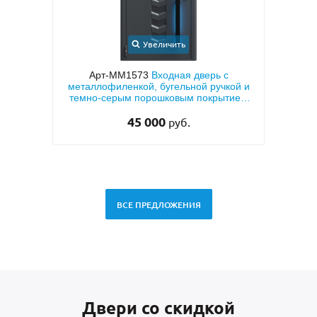
ь
Увеличить
ая дверь с
Арт-ММ49
Белая входная дверь с МДФ с
льной ручкой и
двух сторон и шумоизоляцией
ым покрытием
28 500
руб.
б.
ВСЕ ПРЕДЛОЖЕНИЯ
Двери со скидкой