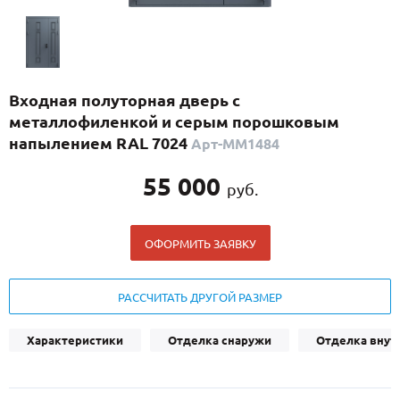
С реечным дизайном
(29)
ПО НАЗНАЧЕНИЮ
ПО ОСОБЕННОСТЯМ
Входная полуторная дверь с
ПО КОНСТРУКЦИИ
металлофиленкой и серым порошковым
напылением RAL 7024
Арт-ММ1484
Популярные двери
55 000
руб.
Двери со скидкой
ОФОРМИТЬ ЗАЯВКУ
ДВЕРИ С ТЕРМОРАЗРЫВОМ
ГАЛЕРЕЯ
РАССЧИТАТЬ ДРУГОЙ РАЗМЕР
ОПЛАТА
Характеристики
Отделка снаружи
Отделка внут
ДОСТАВКА
УСТАНОВКА