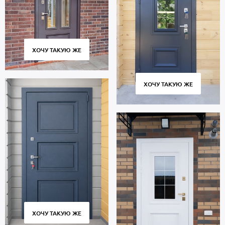
4-го класса взломостойкости.
В полости створки находится теплоизоляция пеноплекс.
Уплотнители по периметру проема: 2 контура для
дополнительной шумоизоляции.
Дверь порошок рассчитана на длительную эксплуатацию и
ХОЧУ ТАКУЮ ЖЕ
сохраняет работоспособность множества циклов открывания и
закрывания. Современное оборудование, постоянный контроль
качества на всех этапах производства гарантируют плотное
ХОЧУ ТАКУЮ ЖЕ
прилегание створки к коробке без зазоров и сквозняков.
Стоимость указана за базовый размер 2000х800 мм. Гарантия 5
лет.
Позвоните в отдел продаж или оставьте заявку на сайте, чтобы
приобрести дверь по вашим размерам. Бесплатный замер.
Изготовление от 2 дн. Аккуратная доставка по Москве и МО,
монтаж.
ХОЧУ ТАКУЮ ЖЕ