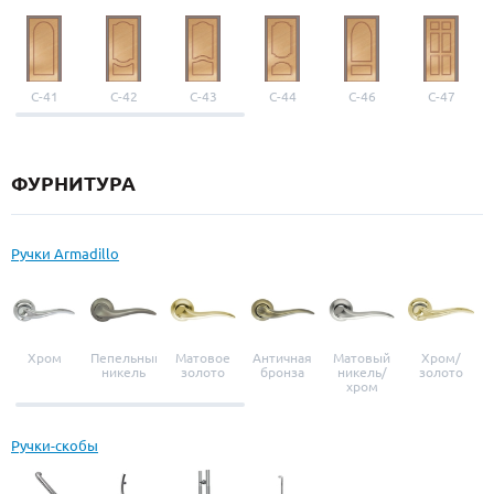
С-41
С-42
С-43
С-44
С-46
С-47
ФУРНИТУРА
Ручки Armadillo
Хром
Пепельный
Матовое
Античная
Матовый
Хром/
никель
золото
бронза
никель/
золото
хром
Ручки-скобы