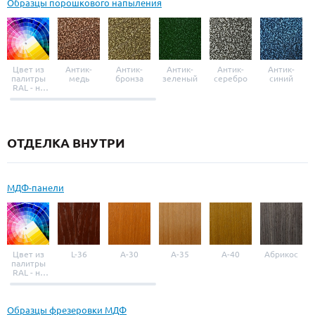
Образцы порошкового напыления
Цвет из
Антик-
Антик-
Антик-
Антик-
Антик-
палитры
медь
бронза
зеленый
серебро
синий
RAL - на
выбор
ОТДЕЛКА ВНУТРИ
МДФ-панели
Цвет из
L-36
A-30
A-35
A-40
Абрикос
палитры
RAL - на
выбор
Образцы фрезеровки МДФ