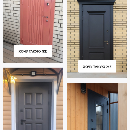
ХОЧУ ТАКУЮ ЖЕ
ХОЧУ ТАКУЮ ЖЕ