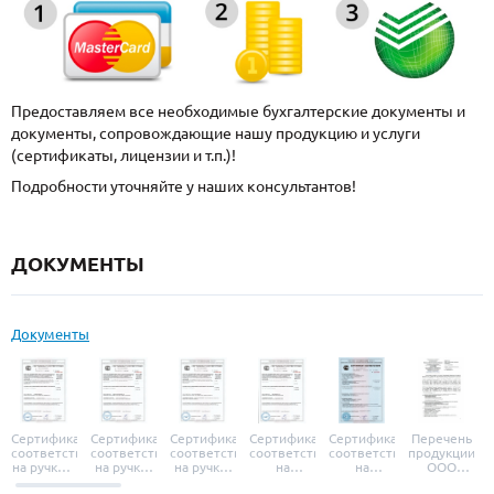
Предоставляем все необходимые бухгалтерские документы и
документы, сопровождающие нашу продукцию и услуги
(сертификаты, лицензии и т.п.)!
Подробности уточняйте у наших консультантов!
ДОКУМЕНТЫ
Документы
Сертификат
Сертификат
Сертификат
Сертификат
Сертификат
Перечень
соответствия
соответствия
соответствия
соответствия
соответствия
продукции
на ручки и
на ручки-
на ручки-
на
на
ООО
броненакладки
защелки
защелки
дверные
уплотнители
«УЗК», не