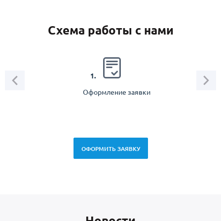
Схема работы с нами
2.
1.
Оформление заявки
Зам
спец
ОФОРМИТЬ ЗАЯВКУ
Новоcти