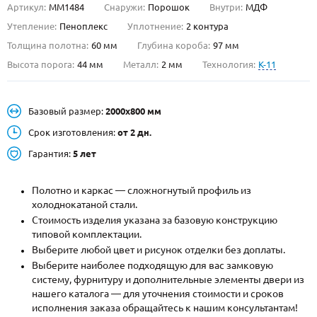
Артикул:
ММ1484
Снаружи:
Порошок
Внутри:
МДФ
О НАС
Утепление:
Пеноплекс
Уплотнение:
2 контура
Толщина полотна:
60 мм
Глубина короба:
97 мм
КОНТАКТЫ
Высота порога:
44 мм
Металл:
2 мм
Технология:
K-11
Металлические двери от производителя с доставкой и установкой в
Базовый размер:
2000х800 мм
Москве и МО
Срок изготовления:
от 2 дн.
НАЙТИ:
Гарантия:
5 лет
ПН-СБ - с 9:00 до 21:00, ВС - до 19:00
+7 (495) 411-44-41
Полотно и каркас — сложногнутый профиль из
холоднокатаной стали.
INFO@META-M.RU
Стоимость изделия указана за базовую конструкцию
типовой комплектации.
ЗАПРОСИТЬ РАСЧЕТ
Выберите любой цвет и рисунок отделки без доплаты.
Выберите наиболее подходящую для вас замковую
систему, фурнитуру и дополнительные элементы двери из
Каталог
Распродажа
Как купить
нашего каталога — для уточнения стоимости и сроков
исполнения заказа обращайтесь к нашим консультантам!
Записаться на замер