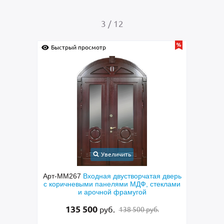
4
/
12
Быстрый просмотр
ь
Увеличить
творчатая дверь
Арт-ММ299
Металлическая техническая
 МДФ, стеклами
дверь с полимерным покрытием серого
мугой
цвета (подбор по RAL)
15 000
руб.
8 500 руб.
12 500 руб.