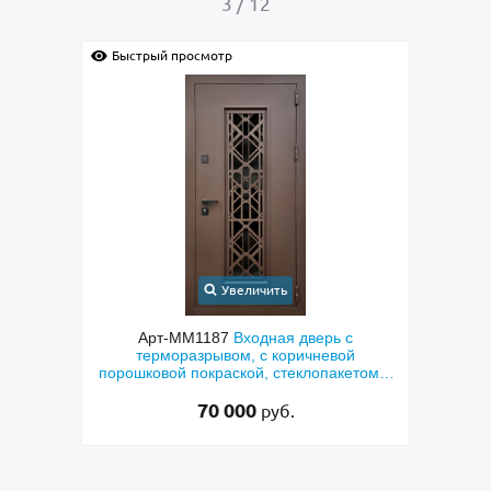
4
/
12
Быстрый просмотр
Увеличить
 дверь с
Арт-ММ1384
Входная дверь с
ричневой
металлофиленкой, бугельной ручкой и
еклопакетом и
порошковым напылением RAL 7021
 резка»
45 000
руб.