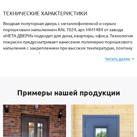
«Armadillo»
«Fuaro»
«Punto»
доводчики
«Schlegel
требующей
«Ajax»
Q-Lon»
сертификаци
ТЕХНИЧЕСКИЕ ХАРАКТЕРИСТИКИ
Входная полуторная дверь с металлофиленкой и серым
порошковым напылением RAL 7024, арт. ММ1484 от завода
«МЕТА ДВЕРИ» подходит для дома, квартиры, офиса. Технология
покраски предусматривает нанесение полимерно-порошкового
напыления с закреплением при высоких температурах, поэтому
поверхность устойчива к механическим повреждениям,
Читать далее
атмосферным явлениям и морозам.
Внимание: при заказе, вы можете
выбрать цвет и
фактуру
порошкового напыления из вариантов,
Примеры нашей продукции
представленных на сайте или из образцов у
специалиста по замерам.
В основе двери — стальные листы и многоконтурный профиль
металлопрокат производства Россия, толщиной 2 мм.
Внутренняя сторона: МДФ. В комплектацию двери входят замки