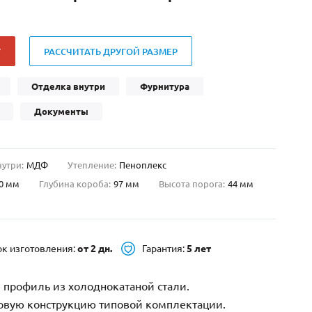
Нестандартные
(479)
Двустворчатые
(42)
У
РАССЧИТАТЬ ДРУГОЙ РАЗМЕР
С фрамугой
(265)
С внутренним открыванием
(2)
Отделка внутри
Фурнитура
4-го класса защиты
(499)
Документы
Полуторапольные
(289)
нутри:
МДФ
Утепление:
Пеноплекс
0 мм
Глубина короба:
97 мм
Высота порога:
44 мм
ок изготовления:
от 2 дн.
Гарантия:
5 лет
 профиль из холоднокатаной стали.
зовую конструкцию типовой комплектации.