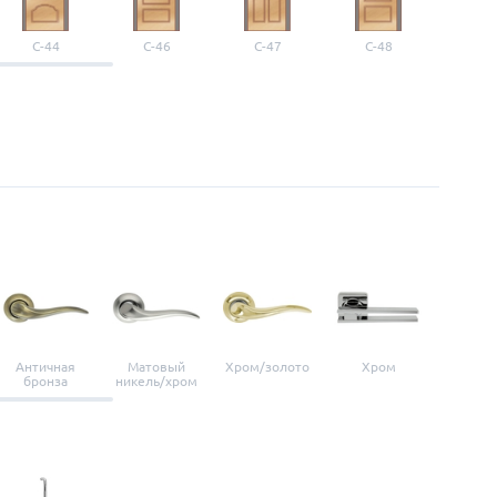
С-44
С-46
С-47
С-48
С-4
Античная
Матовый
Хром/золото
Хром
Мато
бронза
никель/хром
нике