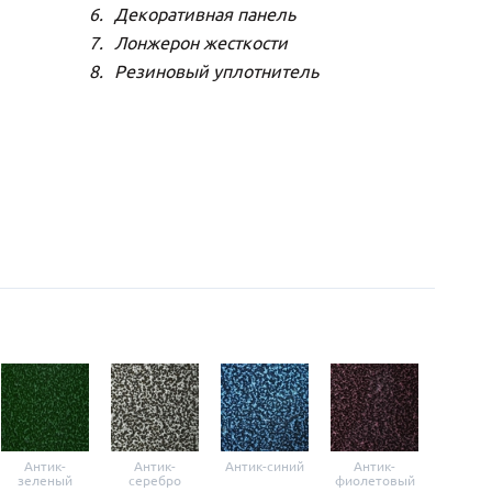
Декоративная панель
Лонжерон жесткости
Резиновый уплотнитель
Антик-
Антик-
Антик-синий
Антик-
Анти
зеленый
серебро
фиолетовый
крас