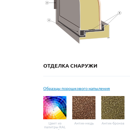
ОТДЕЛКА СНАРУЖИ
Образцы порошкового напыления
Цвет из
Антик-медь
Антик-бронза
палитры RAL