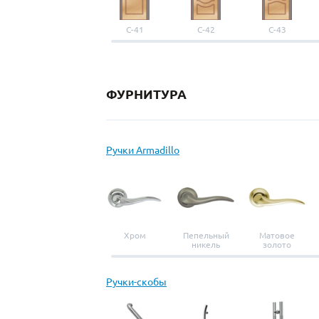
С-41
С-42
С-43
ФУРНИТУРА
Ручки Armadillo
Хром
Пепельный
Матовое
никель
золото
Ручки-скобы