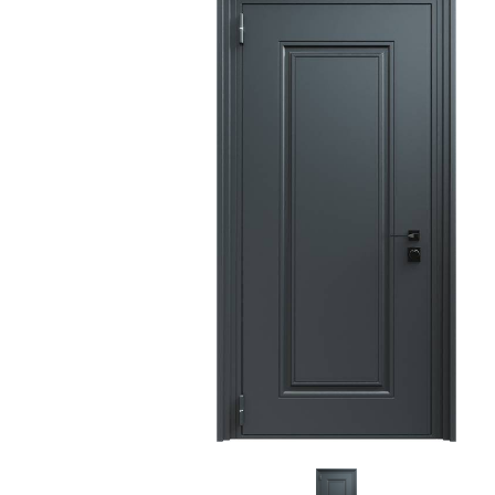
С зеркалом
Для дачи
(13)
(
С выдавленным рисунком
Для бани
(35)
(
С металлобагетом
Для общес
(571)
Белые
Для магаз
(108)
С геометрическим рисунком
Для элект
(46)
С реечным дизайном
В лифтов
(29)