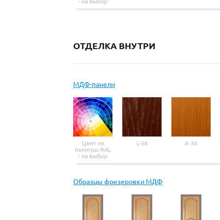
- на выбор
ОТДЕЛКА ВНУТРИ
МДФ-панели
Цвет из
L-36
A-30
палитры RAL
- на выбор
Образцы фрезеровки МДФ