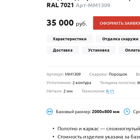
RAL 7021
Арт-ММ1309
С отбойником
203)
(91)
С кнокером
42)
(94)
35 000
руб.
ОФОРМИТЬ ЗАЯВК
твенных зданий
С импостами
(93)
(73)
ина
С карнизом
(49)
(207)
Характеристики
Отделка снаружи
рощитовой
С витражами
(14)
(11)
Доставка
Установка
Оплата
ые холлы
В современном стиле
(23)
(183)
Артикул:
ММ1309
Снаружи:
Порошок
В
Уплотнение:
2 контура
Толщина полотна:
6
Металл:
2 мм
Технология:
K-11
Базовый размер:
2000х800 мм
Ср
Полотно и каркас — сложногнутый
Стоимость изделия указана за ба