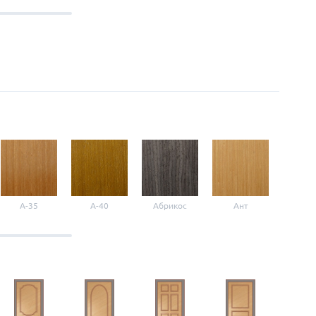
A-35
A-40
Абрикос
Ант
Б-1