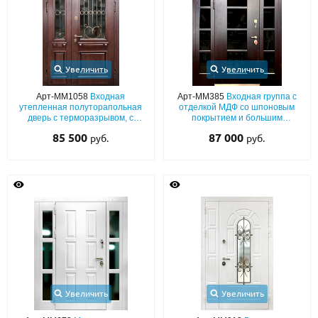
Увеличить
Увеличить
Арт-ММ1058
Входная
Арт-ММ385
Входная группа с
утепленная полуторапольная
отделкой МДФ со шпоновым
дверь с терморазрывом, с
покрытием и большим
отделкой МДФ шпон с багетом,
остеклением
85 500
87 000
руб.
руб.
коваными решетками и
стеклопакетами (для дома)
Увеличить
Увеличить