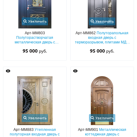
Увеличить
Увеличить
Арт-ММ803
Арт-ММ862
Полуторапольная
Полуторастворчатая
входная дверь с
металлическая дверь с
терморазрывом, плитами МДФ
терморазрывом, плитами МДФ
(окрас графит по RAL) с
95 000
95 000
руб.
руб.
с багетным раскладом, ковкой и
объёмным багетом, решёткой и
стеклом
удлинённым стеклом
Увеличить
Увеличить
Арт-ММ883
Утепленная
Арт-ММ901
Металлическая
полуторная входная дверь с
коттеджная дверь с