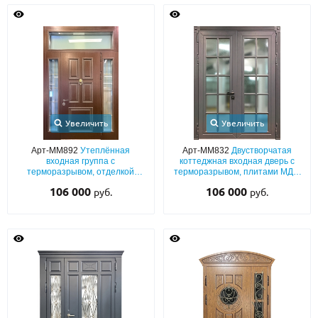
Увеличить
Увеличить
Арт-ММ892
Утеплённая
Арт-ММ832
Двустворчатая
входная группа с
коттеджная входная дверь с
терморазрывом, отделкой
терморазрывом, плитами МДФ
плитами МДФ с багетным
(окрас серого цвета по RAL) с
106 000
106 000
руб.
руб.
оформлением, стеклопакетами
максимальным остеклением
и кнокером