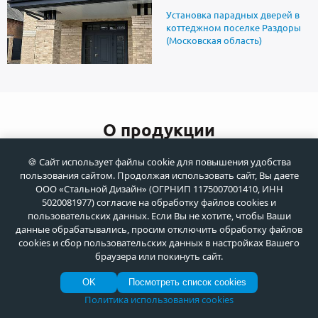
Установка парадных дверей в
коттеджном поселке Раздоры
(Московская область)
О продукции
🍪 Сайт использует файлы cookie для повышения удобства
Рейтинг ТОП-10 лучших дверей
пользования сайтом. Продолжая использовать сайт, Вы даете
с терморазрывом от
ООО «Стальной Дизайн» (ОГРНИП 1175007001410, ИНН
производителя – 2022-2023
5020081977) согласие на обработку файлов cookies и
пользовательских данных. Если Вы не хотите, чтобы Ваши
данные обрабатывались, просим отключить обработку файлов
cookies и сбор пользовательских данных в настройках Вашего
браузера или покинуть сайт.
Тренды в дизайне входных
дверей в 2023 году
OK
Посмотреть список cookies
Политика использования cookies