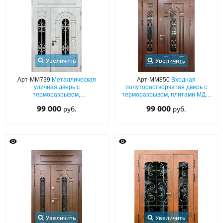
Увеличить
Увеличить
Арт-ММ739
Металлическая
Арт-ММ850
Входная
уличная дверь с
полуторастворчатая дверь с
терморазрывом,
терморазрывом, плитами МДФ
патинированным МДФ с
со шпоном, с узким
99 000
99 000
руб.
руб.
дополнительными
остеклением и ковкой
неподвижными вставками сбоку
и сверху, ковкой и стеклами
Увеличить
Увеличить