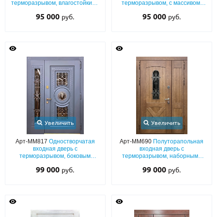
терморазрывом, влагостойкими
терморазрывом, с массивом,
плитами МДФ с полукруглым
арочной верхней вставкой,
95 000
95 000
руб.
руб.
стеклом и художественной
кнокером и отбойником из
ковкой
латуни
Увеличить
Увеличить
Арт-ММ817
Одностворчатая
Арт-ММ690
Полуторапольная
входная дверь с
входная дверь с
терморазрывом, боковым
терморазрывом, наборными
расширением, отделкой МДФ
плитами МДФ со шпоном, с
99 000
99 000
руб.
руб.
(окрас по RAL) с ковкой,
ковкой и стеклопакетом
стеклами и декором «лев»