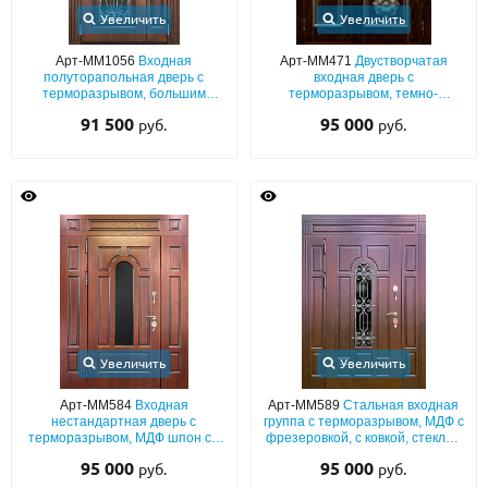
Увеличить
Увеличить
Арт-ММ1056
Входная
Арт-ММ471
Двустворчатая
полуторапольная дверь с
входная дверь с
терморазрывом, большим
терморазрывом, темно-
остеклением, широкими
коричневым МДФ со стеклом,
91 500
95 000
руб.
руб.
наличниками, отделкой МДФ и
ковкой и багетным раскладом
кованой решеткой
Увеличить
Увеличить
Арт-ММ584
Входная
Арт-ММ589
Стальная входная
нестандартная дверь с
группа с терморазрывом, МДФ с
терморазрывом, МДФ шпон со
фрезеровкой, с ковкой, стеклом
стеклом и дополнительными
и боковыми вставками
95 000
95 000
руб.
руб.
вставками