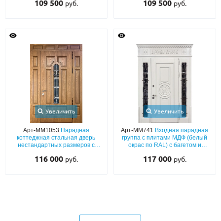
109 500
109 500
руб.
руб.
ковкой и кнокером
вставками
Увеличить
Увеличить
Арт-ММ1053
Парадная
Арт-ММ741
Входная парадная
коттеджная стальная дверь
группа с плитами МДФ (белый
нестандартных размеров с
окрас по RAL) с багетом и
терморазрывом, плитами МДФ
фрезеровкой «монограмма», с
116 000
117 000
руб.
руб.
со шпоном, с ковкой и стеклом
терморазрывом, ковкой и
стеклами по бокам