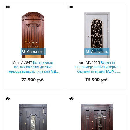
Увеличить
Увеличить
Арт-ММ847
Коттеджная
Арт-ММ1055
Входная
металлическая дверь с
непромерзающая дверь с
терморазрывом, плитами МДФ
белыми плитами МДФ с
со шпоновым покрытием, с
патиной, терморазрывом,
72 500
75 500
руб.
руб.
арочной фрамугой, кнокером и
нестандартным большим
отбойником
остеклением и художественной
ковкой