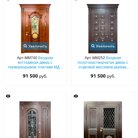
Увеличить
Увеличить
Арт-ММ740
Входная
Арт-ММ252
Входная
коттеджная дверь с
полуторастворчатая дверь с
терморазрывом, плитами МДФ
отделкой массивом дерева,
со шпоном, с ковкой, стеклом,
декором «пирамидки» и
91 500
91 500
руб.
руб.
капителями и декором
карнизом
«львиная голова»