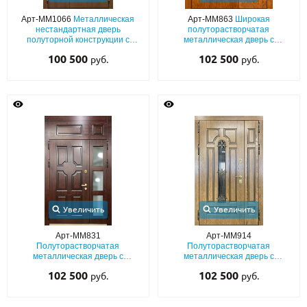
Арт-ММ1066
Металлическая
Арт-ММ863
Широкая
нестандартная дверь
полуторастворчатая
полуторной конструкции с
металлическая дверь с
глухой верхней вставкой, МДФ
терморазрывом, плитами МДФ
100 500
102 500
руб.
руб.
со шпоном, узкими стёклами и
со шпоном, с большим
коваными решётками
остеклением и решетками
Увеличить
Увеличить
Арт-ММ831
Арт-ММ914
Полуторастворчатая
Полуторастворчатая
металлическая дверь с
металлическая дверь с
терморазрывом, отделкой МДФ
терморазрывом, плитами МДФ
102 500
102 500
руб.
руб.
со шпоном, с глухой фрамугой и
с натуральным шпоном, с узким
стеклом
стеклопакетом и ковкой