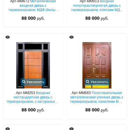
Арт-ММ672
Металлическая
Арт-ММ913
Входная
входная дверь с
полуторастворчатая дверь с
терморазрывом, МДФ (белый
терморазрывом, плитами МДФ
окрас по RAL) с боковыми
с покраской (белый цвет по
88 000
88 000
руб.
руб.
остекленными вставками
RAL) с решеткой и
стеклопакетом
Увеличить
Увеличить
Арт-ММ353
Входная
Арт-ММ683
Полуторапольная
нестандартная дверь с
металлическая уличная дверь с
терморазрывом, с натуральным
терморазрывом, панелями МДФ
шпоном, остеклением и
с натуральным шпоном, с
88 000
88 000
руб.
руб.
бугельной ручкой
кнокером и отбойником