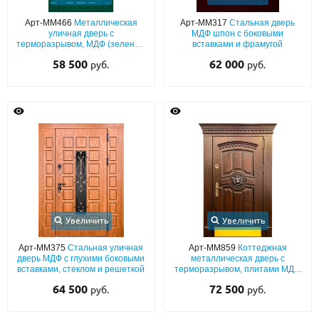
Арт-ММ466
Металлическая
Арт-ММ317
Стальная дверь
О НАС
уличная дверь с
МДФ шпон с боковыми
терморазрывом, МДФ (зеленый
вставками и фрамугой
КОНТАКТЫ
окрас по RAL) с фигурным
58 500
62 000
руб.
руб.
карнизом
Металлические двери от производителя с доставкой и установкой в
Москве и МО
НАЙТИ:
ПН-СБ - с 9:00 до 21:00, ВС - до 19:00
+7 (495) 411-44-41
INFO@META-M.RU
Увеличить
Увеличить
ЗАПРОСИТЬ РАСЧЕТ
Арт-ММ375
Стальная уличная
Арт-ММ859
Коттеджная
дверь МДФ с глухими боковыми
металлическая дверь с
вставками, стеклом и решеткой
терморазрывом, плитами МДФ
со шпоном, широкими
Каталог
Распродажа
Как купить
64 500
72 500
руб.
руб.
наличниками, с отбойником,
карнизом и резьбой «лев»
Записаться на замер