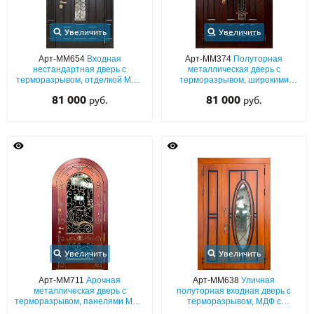
Увеличить
Увеличить
Арт-ММ654
Входная
Арт-ММ374
Полуторная
нестандартная дверь с
металлическая дверь с
терморазрывом, отделкой МДФ
терморазрывом, широкими
с ковкой «монограмма», стеклом
наличниками, шпонированным
81 000
81 000
руб.
руб.
и боковыми вставками
МДФ со стеклопакетом и
защитной решеткой
Увеличить
Увеличить
Арт-ММ711
Арочная
Арт-ММ638
Уличная
металлическая дверь с
полуторная входная дверь с
терморазрывом, панелями МДФ
терморазрывом, МДФ с
с художественной ковкой и
патиной, с овальным