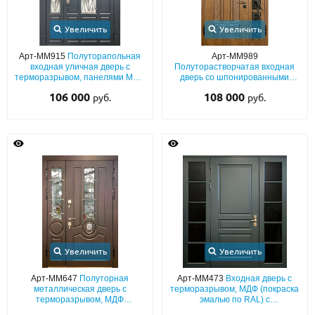
Увеличить
Увеличить
Арт-ММ915
Полуторапольная
Арт-ММ989
входная уличная дверь с
Полуторастворчатая входная
терморазрывом, панелями МДФ
дверь со шпонированными
антрацит (окрас по RAL) с
плитами МДФ с
106 000
108 000
руб.
руб.
карнизом, остеклением и
терморазрывом, фигурным
решетками
карнизом, ковкой и
стеклопакетами
Увеличить
Увеличить
Арт-ММ647
Полуторная
Арт-ММ473
Входная дверь с
металлическая дверь с
терморазрывом, МДФ (покраска
терморазрывом, МДФ
эмалью по RAL) с
коричневого цвета со стёклами,
остекленными боковыми