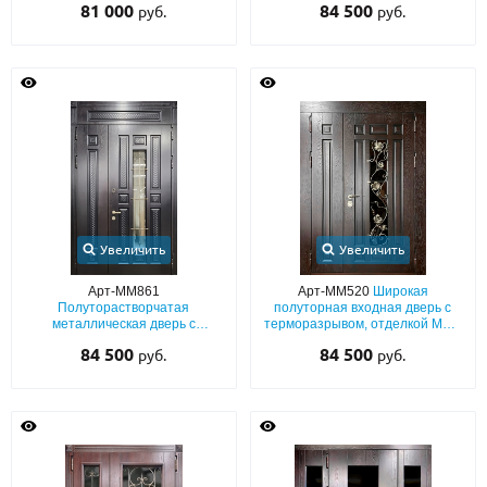
81 000
84 500
руб.
руб.
стеклопакетом
стеклопакетом и решёткой
Увеличить
Увеличить
Арт-ММ861
Арт-ММ520
Широкая
Полуторастворчатая
полуторная входная дверь с
металлическая дверь с
терморазрывом, отделкой МДФ
терморазрывом,
с натуральным шпоном, со
84 500
84 500
руб.
руб.
фрезерованными панелями
стеклом и решеткой «виноград»
MDF с удлинённым стеклом,
ковкой и фрамугой