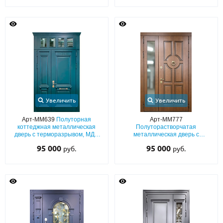
Увеличить
Увеличить
Арт-ММ639
Полуторная
Арт-ММ777
коттеджная металлическая
Полуторастворчатая
дверь с терморазрывом, МДФ
металлическая дверь с
(зелёный окрас по RAL) с
терморазрывом, отделкой МДФ
95 000
95 000
руб.
руб.
багетной раскладкой и
со шпоном, со стеклом сбоку и
остеклённой фрамугой с
кнокером
карнизом