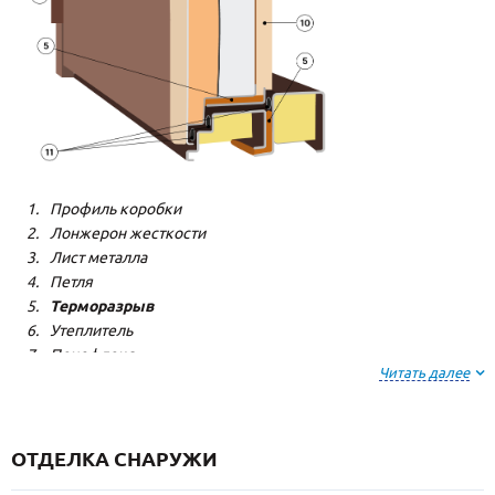
Профиль коробки
Лонжерон жесткости
Лист металла
Петля
Терморазрыв
Утеплитель
Пенофлекс
Читать далее
Пенополистерол
Декоративная панель
Декоративная панель
Резиновый уплотнитель
ОТДЕЛКА СНАРУЖИ