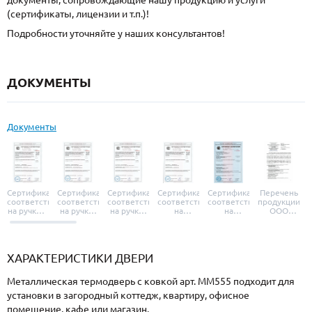
документы, сопровождающие нашу продукцию и услуги
(сертификаты, лицензии и т.п.)!
Подробности уточняйте у наших консультантов!
ДОКУМЕНТЫ
Документы
Сертификат
Сертификат
Сертификат
Сертификат
Сертификат
Перечень
соответствия
соответствия
соответствия
соответствия
соответствия
продукции
на ручки и
на ручки-
на ручки-
на
на
ООО
броненакладки
защелки
защелки
дверные
уплотнители
«УЗК», не
«Armadillo»
«Fuaro»
«Punto»
доводчики
«Schlegel
требующей
«Ajax»
Q-Lon»
сертификаци
ХАРАКТЕРИСТИКИ ДВЕРИ
Металлическая термодверь с ковкой арт. ММ555 подходит для
установки в загородный коттедж, квартиру, офисное
помещение, кафе или магазин.