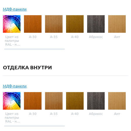
МДФ-панели
Цвет из
A-30
A-35
A-40
Абрикос
Ант
палитры
RAL - на
выбор
ОТДЕЛКА ВНУТРИ
МДФ-панели
Цвет из
A-30
A-35
A-40
Абрикос
Ант
палитры
RAL - на
выбор