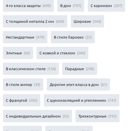
4-го класса защиты
(499)
В дом
(797)
С карнизом
(207)
С толщиной металла 2 мм
(609)
Широкие
(344)
Нестандартные
(479)
В стиле барокко
(22)
Элитные
(60)
С ковкой и стеклом
(384)
В классическом стиле
(134)
Парадные
(298)
В стиле ампир
(39)
Дорогие элит-класса в дом
(61)
С фрамугой
(265)
С шумоизоляцией и утеплением
(747)
С индивидуальным дизайном
(55)
Трехконтурные
(793)