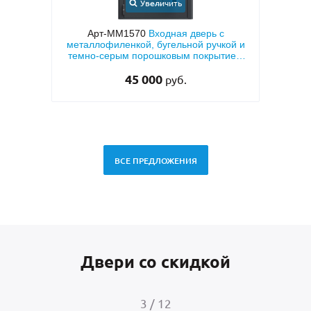
Увеличить
 МДФ с
Арт-ММ1570
Входная дверь с
Арт
й
металлофиленкой, бугельной ручкой и
кор
темно-серым порошковым покрытием
«а
RAL 7021
45 000
руб.
ВСЕ ПРЕДЛОЖЕНИЯ
Двери со скидкой
3
/
12