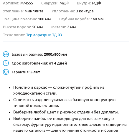
Артикул:
ММ555
Снаружи:
МДФ
Внутри:
МДФ
О НАС
Утепление:
минплита
Уплотнение:
3 контура
Толщина полотна:
100 мм
Глубина короба:
160 мм
КОНТАКТЫ
Высота порога:
50 мм
Металл:
2 мм
Технология:
Терморазрыв ТД-03
Металлические двери от производителя с доставкой и установкой в
Москве и МО
Базовый размер:
2000х800 мм
НАЙТИ:
Срок изготовления:
от 4 дней
ПН-СБ - с 9:00 до 21:00, ВС - до 19:00
Гарантия:
5 лет
+7 (495) 411-44-41
Полотно и каркас — сложногнутый профиль из
INFO@META-M.RU
холоднокатаной стали.
Стоимость изделия указана за базовую конструкцию
ЗАПРОСИТЬ РАСЧЕТ
типовой комплектации.
Выберите любой цвет и рисунок отделки без доплаты.
Каталог
Распродажа
Как купить
Выберите наиболее подходящую для вас замковую
систему, фурнитуру и дополнительные элементы двери из
Записаться на замер
нашего каталога — для уточнения стоимости и сроков