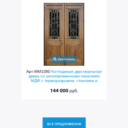
Увеличить
ходная
Арт-ММ1080
Коттеджная двустворчатая
Арт-
й МДФ
дверь со шпонированными панелями
терм
мным
МДФ с терморазрывом, стеклами и
кор
коваными решетками
144 000
руб.
ВСЕ ПРЕДЛОЖЕНИЯ