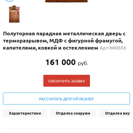
С реечным дизайном
(29)
ПО НАЗНАЧЕНИЮ
ПО ОСОБЕННОСТЯМ
Полуторная парадная металлическая дверь с
ПО КОНСТРУКЦИИ
терморазрывом, МДФ с фигурной фрамугой,
капителями, ковкой и остеклением
Арт-ММ555
Популярные двери
161 000
руб.
Двери со скидкой
ОФОРМИТЬ ЗАЯВКУ
ДВЕРИ С ТЕРМОРАЗРЫВОМ
ГАЛЕРЕЯ
РАССЧИТАТЬ ДРУГОЙ РАЗМЕР
ОПЛАТА
Характеристики
Отделка снаружи
Отделка внут
ДОСТАВКА
УСТАНОВКА