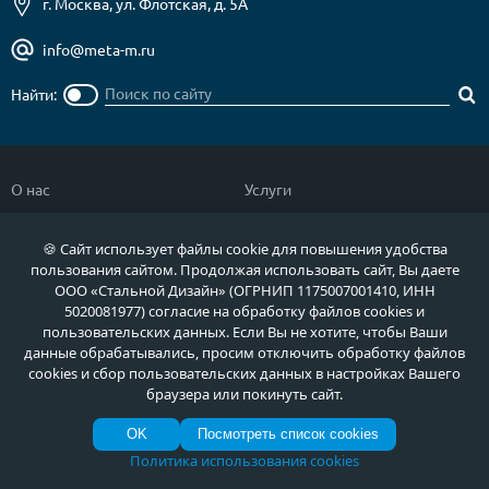
г. Москва, ул. Флотская, д. 5А
info@meta-m.ru
Найти:
О нас
Услуги
Отзывы
Как купить
🍪 Сайт использует файлы cookie для повышения удобства
Полезное
Документы
пользования сайтом. Продолжая использовать сайт, Вы даете
ООО «Стальной Дизайн» (ОГРНИП 1175007001410, ИНН
Новости
Фото продукции
5020081977) согласие на обработку файлов cookies и
Контакты
Гарантии и возврат
пользовательских данных. Если Вы не хотите, чтобы Ваши
данные обрабатывались, просим отключить обработку файлов
cookies и сбор пользовательских данных в настройках Вашего
Каталог дверей
Двери в дом
браузера или покинуть сайт.
Двери со скидкой
Парадные двери
OK
Посмотреть список cookies
Популярные двери
Двери в квартиру
Политика использования cookies