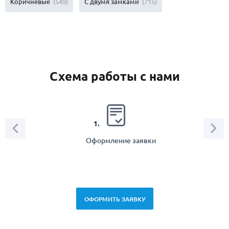
Коричневые
(549)
С двумя замками
(715)
Схема работы с нами
2.
1.
Оформление заявки
Зам
спец
ОФОРМИТЬ ЗАЯВКУ