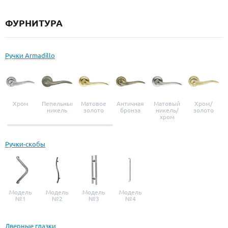
ФУРНИТУРА
Ручки Armadillo
Хром
Пепельный
Матовое
Античная
Матовый
Хром/
никель
золото
бронза
никель/
золото
хром
Ручки-скобы
Модель
Модель
Модель
Модель
№1
№2
№3
№4
Дверные глазки