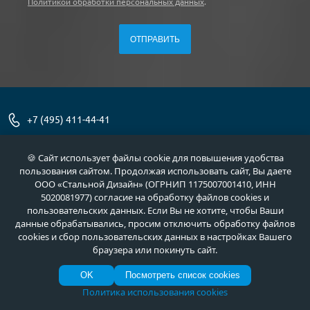
Политикой обработки персональных данных
.
+7 (495) 411-44-41
г. Москва, ул. Флотская, д. 5А
🍪 Сайт использует файлы cookie для повышения удобства
пользования сайтом. Продолжая использовать сайт, Вы даете
info@meta-m.ru
ООО «Стальной Дизайн» (ОГРНИП 1175007001410, ИНН
5020081977) согласие на обработку файлов cookies и
Найти:
пользовательских данных. Если Вы не хотите, чтобы Ваши
данные обрабатывались, просим отключить обработку файлов
cookies и сбор пользовательских данных в настройках Вашего
браузера или покинуть сайт.
О нас
Услуги
OK
Посмотреть список cookies
Отзывы
Как купить
Политика использования cookies