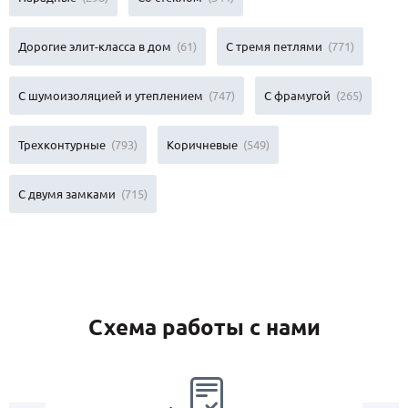
Дорогие элит-класса в дом
(61)
С тремя петлями
(771)
С шумоизоляцией и утеплением
(747)
С фрамугой
(265)
Трехконтурные
(793)
Коричневые
(549)
С двумя замками
(715)
Схема работы с нами
2.