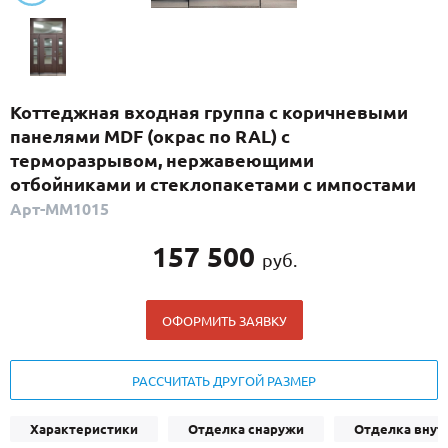
С реечным дизайном
(29)
ПО НАЗНАЧЕНИЮ
ПО ОСОБЕННОСТЯМ
Коттеджная входная группа с коричневыми
ПО КОНСТРУКЦИИ
панелями MDF (окрас по RAL) с
терморазрывом, нержавеющими
отбойниками и стеклопакетами с импостами
Популярные двери
Арт-ММ1015
Двери со скидкой
157 500
руб.
ДВЕРИ С ТЕРМОРАЗРЫВОМ
ОФОРМИТЬ ЗАЯВКУ
ГАЛЕРЕЯ
ОПЛАТА
РАССЧИТАТЬ ДРУГОЙ РАЗМЕР
ДОСТАВКА
Характеристики
Отделка снаружи
Отделка внут
УСТАНОВКА