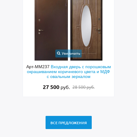
Увеличить
верь с
Арт-ММ237
Входная дверь с порошковым
он и
окрашиванием коричневого цвета и МДФ
пол
с овальным зеркалом
МДФ к
лату
27 500
руб.
28 500 руб.
ВСЕ ПРЕДЛОЖЕНИЯ