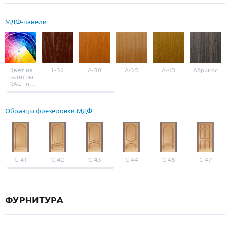
МДФ-панели
Цвет из
L-36
A-30
A-35
A-40
Абрикос
палитры
RAL - на
выбор
Образцы фрезеровки МДФ
С-41
С-42
С-43
С-44
С-46
С-47
ФУРНИТУРА