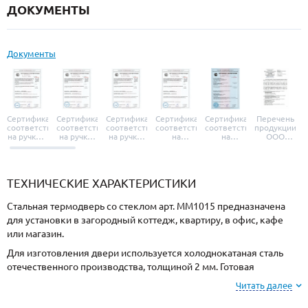
ДОКУМЕНТЫ
Документы
Сертификат
Сертификат
Сертификат
Сертификат
Сертификат
Перечень
соответствия
соответствия
соответствия
соответствия
соответствия
продукции
на ручки и
на ручки-
на ручки-
на
на
ООО
броненакладки
защелки
защелки
дверные
уплотнители
«УЗК», не
«Armadillo»
«Fuaro»
«Punto»
доводчики
«Schlegel
требующей
«Ajax»
Q-Lon»
сертификаци
ТЕХНИЧЕСКИЕ ХАРАКТЕРИСТИКИ
Стальная термодверь со стеклом арт. ММ1015 предназначена
для установки в загородный коттедж, квартиру, в офис, кафе
или магазин.
Для изготовления двери используется холоднокатаная сталь
отечественного производства, толщиной 2 мм. Готовая
конструкция имеет необходимую жесткость и надежность.
Читать далее
Отделка снаружи МДФ, внутри МДФ. Выбирайте цвет и фактуру