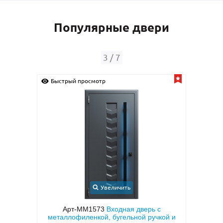
Популярные двери
3
/
7
Быстрый просмотр
Быс
Увеличить
ионная
Арт-ММ1573
Входная дверь с
Арт-
ДФ с
металлофиленкой, бугельной ручкой и