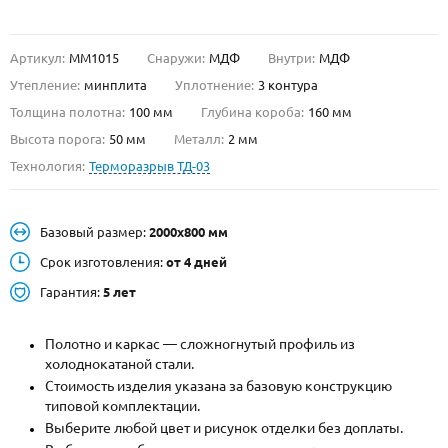
О НАС
Артикул:
ММ1015
Снаружи:
МДФ
Внутри:
МДФ
КОНТАКТЫ
Утепление:
минплита
Уплотнение:
3 контура
Толщина полотна:
100 мм
Глубина короба:
160 мм
Высота порога:
50 мм
Металл:
2 мм
Металлические двери от производителя с доставкой и установкой в
Москве и МО
Технология:
Терморазрыв ТД-03
НАЙТИ:
ПН-СБ - с 9:00 до 21:00, ВС - до 19:00
Базовый размер:
2000х800 мм
Срок изготовления:
+7 (495) 411-44-41
от 4 дней
Гарантия:
5 лет
INFO@META-M.RU
ЗАПРОСИТЬ РАСЧЕТ
Полотно и каркас — сложногнутый профиль из
холоднокатаной стали.
Стоимость изделия указана за базовую конструкцию
Каталог
Распродажа
Как купить
типовой комплектации.
Выберите любой цвет и рисунок отделки без доплаты.
Записаться на замер