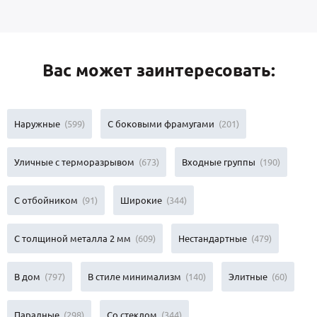
Вас может заинтересовать:
Наружные
(599)
С боковыми фрамугами
(201)
Уличные с терморазрывом
(673)
Входные группы
(190)
С отбойником
(91)
Широкие
(344)
С толщиной металла 2 мм
(609)
Нестандартные
(479)
В дом
(797)
В стиле минимализм
(140)
Элитные
(60)
Парадные
(298)
Со стеклом
(344)