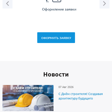
1.
Оформление заявки
Зам
спец
ОФОРМИТЬ ЗАЯВКУ
Новоcти
07 Авг 2026
С Днём строителя! Создавая
архитектуру будущего