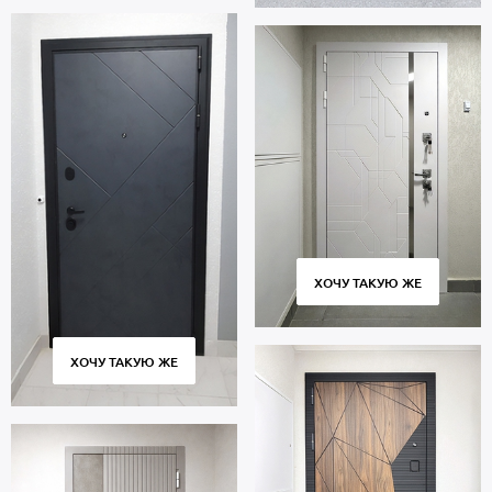
ХОЧУ ТАКУЮ ЖЕ
ХОЧУ ТАКУЮ ЖЕ