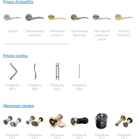
Ручки Armadillo
Хром
Пепельный
Матовое
Античная
Матовый
Хром/
никель
золото
бронза
никель/
золото
хром
Ручки-скобы
Модель
Модель
Модель
Модель
№1
№2
№3
№4
Дверные глазки
Модель
Модель
Модель
Модель
Модель
Модель
№1
№2
№3
№4
№5
№6