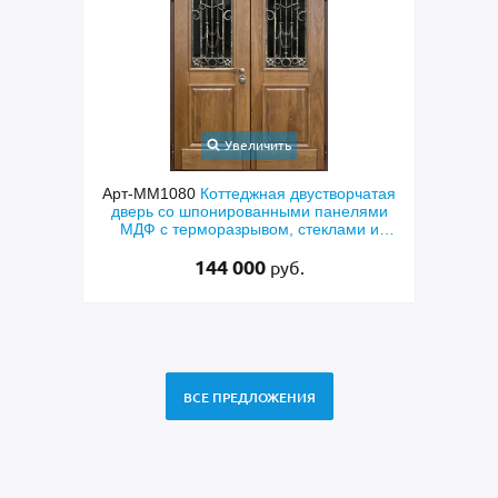
Увеличить
ходная
Арт-ММ1080
Коттеджная двустворчатая
Арт-
й МДФ
дверь со шпонированными панелями
терм
мным
МДФ с терморазрывом, стеклами и
кор
коваными решетками
144 000
руб.
ВСЕ ПРЕДЛОЖЕНИЯ