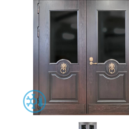
С зеркалом
Для дачи
(13)
(
С выдавленным рисунком
Для бани
(35)
(
С металлобагетом
Для общес
(571)
Белые
Для магаз
(108)
С геометрическим рисунком
Для элект
(46)
С реечным дизайном
В лифтов
(29)