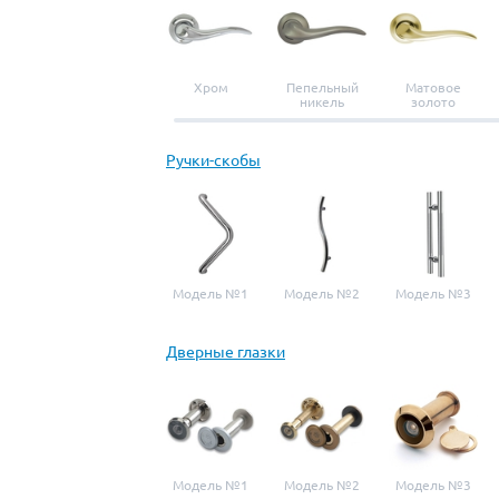
Хром
Пепельный
Матовое
никель
золото
Ручки-скобы
Модель №1
Модель №2
Модель №3
Дверные глазки
Модель №1
Модель №2
Модель №3