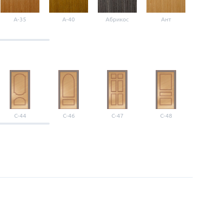
A-35
A-40
Абрикос
Ант
Б-1
С-44
С-46
С-47
С-48
С-4