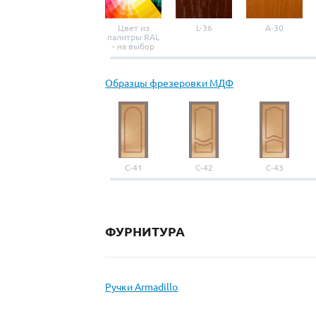
Цвет из
L-36
A-30
палитры RAL
- на выбор
Образцы фрезеровки МДФ
С-41
С-42
С-43
ФУРНИТУРА
Ручки Armadillo