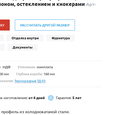
поном, остеклением и кнокерами
Арт-
Нестандартные
(479)
Двустворчатые
(42)
С фрамугой
(265)
КУ
РАССЧИТАТЬ ДРУГОЙ РАЗМЕР
С внутренним открыванием
(2)
4-го класса защиты
(499)
Отделка внутри
Фурнитура
Полуторапольные
(289)
Документы
:
МДФ
Утепление:
минплита
00 мм
Глубина короба:
160 мм
нология:
Терморазрыв ТД-03
ок изготовления:
от 4 дней
Гарантия:
5 лет
 профиль из холоднокатаной стали.