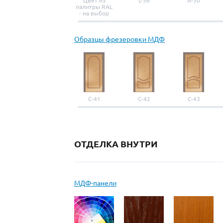
Цвет из
L-36
A-30
палитры RAL
- на выбор
Образцы фрезеровки МДФ
С-41
С-42
С-43
ОТДЕЛКА ВНУТРИ
МДФ-панели