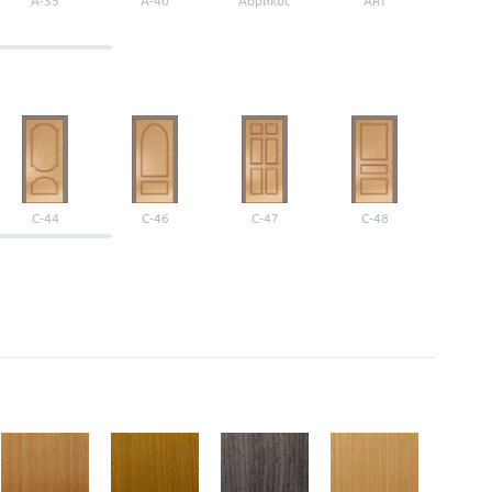
A-35
A-40
Абрикос
Ант
Б-1
С-44
С-46
С-47
С-48
С-4