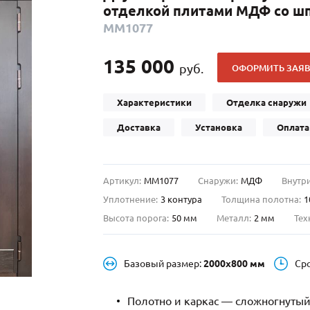
отделкой плитами МДФ со ш
С отбойником
203)
(91)
ММ1077
С кнокером
42)
(94)
твенных зданий
С импостами
(93)
(73)
135 000
руб.
ОФОРМИТЬ ЗАЯВ
ина
С карнизом
(49)
(207)
рощитовой
С витражами
(14)
(11)
Характеристики
Отделка снаружи
ые холлы
В современном стиле
(23)
(183)
Доставка
Установка
Оплата
Артикул:
ММ1077
Снаружи:
МДФ
Внутри
Уплотнение:
3 контура
Толщина полотна:
1
Высота порога:
50 мм
Металл:
2 мм
Тех
Базовый размер:
2000х800 мм
Ср
Полотно и каркас — сложногнутый