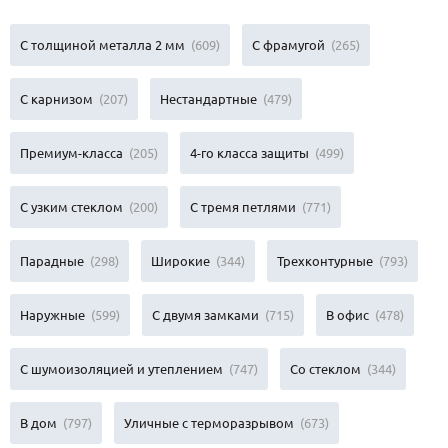
С толщиной металла 2 мм
(609)
С фрамугой
(265)
С карнизом
(207)
Нестандартные
(479)
Премиум-класса
(205)
4-го класса защиты
(499)
С узким стеклом
(200)
С тремя петлями
(771)
Парадные
(298)
Широкие
(344)
Трехконтурные
(793)
Наружные
(599)
С двумя замками
(715)
В офис
(478)
С шумоизоляцией и утеплением
(747)
Со стеклом
(344)
В дом
(797)
Уличные с терморазрывом
(673)