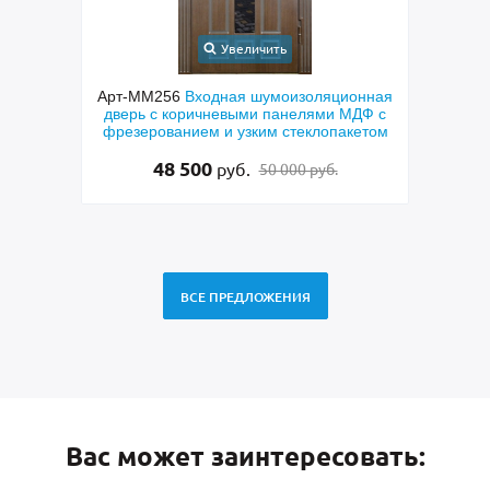
Увеличить
онная
Арт-ММ269
Входная полуторная
Арт-
МДФ с
парадная дверь с МДФ, отбойником из
с кор
кетом
латуни, фрамугой, ручкой-скобой и
стеклом
95 000
руб.
99 000 руб.
ВСЕ ПРЕДЛОЖЕНИЯ
Вас может заинтересовать: