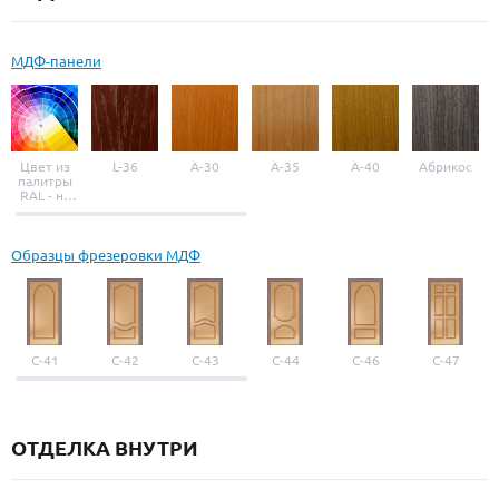
МДФ-панели
Цвет из
L-36
A-30
A-35
A-40
Абрикос
палитры
RAL - на
выбор
Образцы фрезеровки МДФ
С-41
С-42
С-43
С-44
С-46
С-47
ОТДЕЛКА ВНУТРИ