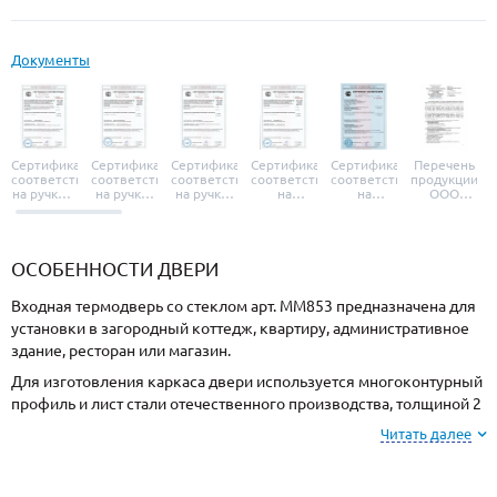
Документы
Сертификат
Сертификат
Сертификат
Сертификат
Сертификат
Перечень
соответствия
соответствия
соответствия
соответствия
соответствия
продукции
на ручки и
на ручки-
на ручки-
на
на
ООО
броненакладки
защелки
защелки
дверные
уплотнители
«УЗК», не
«Armadillo»
«Fuaro»
«Punto»
доводчики
«Schlegel
требующей
«Ajax»
Q-Lon»
сертификаци
ОСОБЕННОСТИ ДВЕРИ
Входная термодверь со стеклом арт. ММ853 предназначена для
установки в загородный коттедж, квартиру, административное
здание, ресторан или магазин.
Для изготовления каркаса двери используется многоконтурный
профиль и лист стали отечественного производства, толщиной 2
мм. Готовая конструкция имеет необходимую жесткость и
Читать далее
взломостойкость.
Отделка снаружи МДФ, внутри МДФ. Подберите оттенок