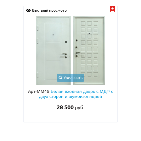
Быстрый просмотр
Быс
Увеличить
 МДФ с
Арт-ММ1570
Входная дверь с
Арт
й
металлофиленкой, бугельной ручкой и
МД
темно-серым порошковым покрытием
RAL 7021
45 000
руб.