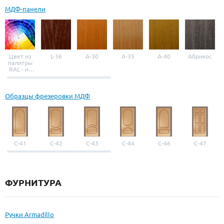
МДФ-панели
Цвет из
L-36
A-30
A-35
A-40
Абрикос
палитры
RAL - на
выбор
Образцы фрезеровки МДФ
С-41
С-42
С-43
С-44
С-46
С-47
ФУРНИТУРА
Ручки Armadillo