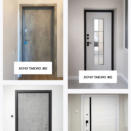
ХОЧУ ТАКУЮ ЖЕ
ХОЧУ ТАКУЮ ЖЕ