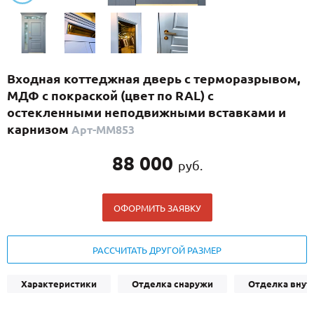
С реечным дизайном
(29)
ПО НАЗНАЧЕНИЮ
ПО ОСОБЕННОСТЯМ
Входная коттеджная дверь с терморазрывом,
ПО КОНСТРУКЦИИ
МДФ с покраской (цвет по RAL) с
остекленными неподвижными вставками и
карнизом
Арт-ММ853
Популярные двери
Двери со скидкой
88 000
руб.
ДВЕРИ С ТЕРМОРАЗРЫВОМ
ОФОРМИТЬ ЗАЯВКУ
ГАЛЕРЕЯ
РАССЧИТАТЬ ДРУГОЙ РАЗМЕР
ОПЛАТА
ДОСТАВКА
Характеристики
Отделка снаружи
Отделка внут
УСТАНОВКА