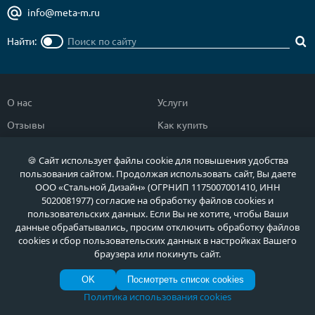
info@meta-m.ru
Найти:
О нас
Услуги
Отзывы
Как купить
Полезное
Документы
🍪 Сайт использует файлы cookie для повышения удобства
Новости
Фото продукции
пользования сайтом. Продолжая использовать сайт, Вы даете
ООО «Стальной Дизайн» (ОГРНИП 1175007001410, ИНН
Контакты
Гарантии и возврат
5020081977) согласие на обработку файлов cookies и
пользовательских данных. Если Вы не хотите, чтобы Ваши
данные обрабатывались, просим отключить обработку файлов
Каталог дверей
Двери в дом
cookies и сбор пользовательских данных в настройках Вашего
Двери со скидкой
Парадные двери
браузера или покинуть сайт.
Популярные двери
Двери в квартиру
OK
Посмотреть список cookies
Политика использования cookies
Быстрый подбор двери
Тамбурные двери