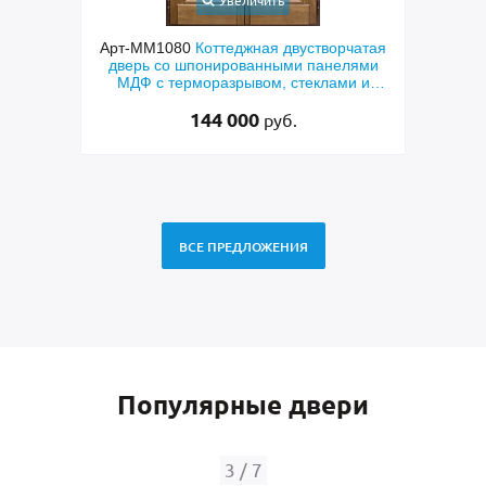
Увеличить
чатая
Арт-ММ578
Входная утепленная дверь с
Арт
лями
терморазрывом, белыми наличниками,
дверь
и и
коричневыми плитами МДФ (окрас по
фр
RAL) и стеклом
48 500
руб.
ВСЕ ПРЕДЛОЖЕНИЯ
Популярные двери
4
/
7