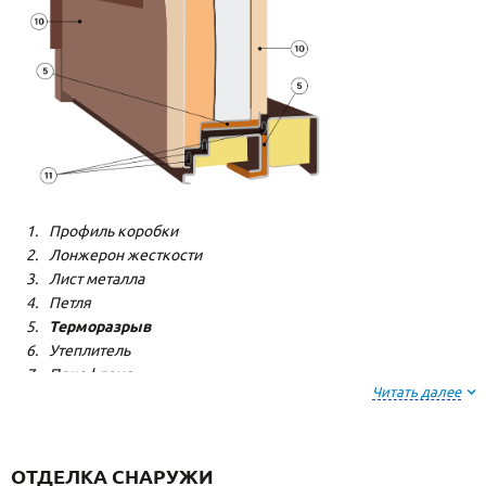
Профиль коробки
Лонжерон жесткости
Лист металла
Петля
Терморазрыв
Утеплитель
Пенофлекс
Читать далее
Пенополистерол
Декоративная панель
Декоративная панель
Резиновый уплотнитель
ОТДЕЛКА СНАРУЖИ