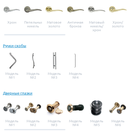
Хром
Пепельный
Матовое
Античная
Матовый
Хром/
никель
золото
бронза
никель/
золото
хром
Ручки-скобы
Модель
Модель
Модель
Модель
№1
№2
№3
№4
Дверные глазки
Модель
Модель
Модель
Модель
Модель
Модель
№1
№2
№3
№4
№5
№6