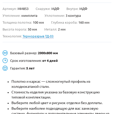
Артикул:
ММ853
Снаружи:
МДФ
Внутри:
МДФ
О НАС
Утепление:
минплита
Уплотнение:
3 контура
КОНТАКТЫ
Толщина полотна:
100 мм
Глубина короба:
160 мм
Высота порога:
50 мм
Металл:
2 мм
Технология:
Терморазрыв ТД-03
Металлические двери от производителя с доставкой и установкой в
Москве и МО
НАЙТИ:
Базовый размер:
2000х800 мм
ПН-СБ - с 9:00 до 21:00, ВС - до 19:00
Срок изготовления:
от 4 дней
+7 (495) 411-44-41
Гарантия:
5 лет
INFO@META-M.RU
Полотно и каркас — сложногнутый профиль из
холоднокатаной стали.
ЗАПРОСИТЬ РАСЧЕТ
Стоимость изделия указана за базовую конструкцию
типовой комплектации.
Каталог
Распродажа
Как купить
Выберите любой цвет и рисунок отделки без доплаты.
Выберите наиболее подходящую для вас замковую
Записаться на замер
систему, фурнитуру и дополнительные элементы двери из