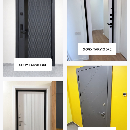
ХОЧУ ТАКУЮ ЖЕ
ХОЧУ ТАКУЮ ЖЕ