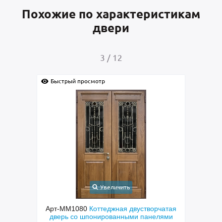
Похожие по характеристикам
двери
4
/
12
отр
Быстрый просмотр
Увеличить
Увеличить
ттеджная двустворчатая
Арт-ММ578
Входная утепленная дв
нированными панелями
терморазрывом, белыми наличник