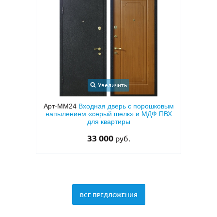
Увеличить
Увеличить
дная дверь с порошковым
Арт-ММ50
Входная квартирная д
«серый шелк» и МДФ ПВХ
МДФ ПВХ коричневого цвета с 
для квартиры
сторон
33 000
27 000
руб.
руб.
29 500 руб.
ВСЕ ПРЕДЛОЖЕНИЯ