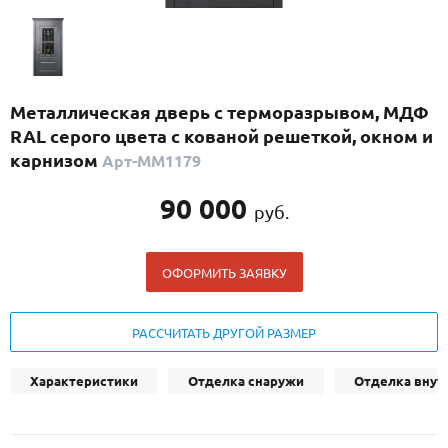
С реечным дизайном
(29)
ПО НАЗНАЧЕНИЮ
ПО ОСОБЕННОСТЯМ
Металлическая дверь с терморазрывом, МДФ
ПО КОНСТРУКЦИИ
RAL серого цвета с кованой решеткой, окном и
карнизом
Арт-ММ1179
Популярные двери
90 000
руб.
Двери со скидкой
ОФОРМИТЬ ЗАЯВКУ
ДВЕРИ С ТЕРМОРАЗРЫВОМ
ГАЛЕРЕЯ
РАССЧИТАТЬ ДРУГОЙ РАЗМЕР
ОПЛАТА
Характеристики
Отделка снаружи
Отделка внут
ДОСТАВКА
УСТАНОВКА