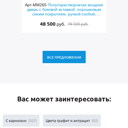
луторастворчатая входная
Арт-ММ267
Входная двустворчата
вой вставкой, порошковым
с коричневыми панелями МДФ, с
рытием, ручкой-скобой,
и арочной фрамугой
еклами и ковкой
00
135 500
руб.
руб.
49 500 руб.
138 500 руб
ВСЕ ПРЕДЛОЖЕНИЯ
Вас может заинтересовать:
С карнизом
(207)
Цвета графит и антрацит
(92)