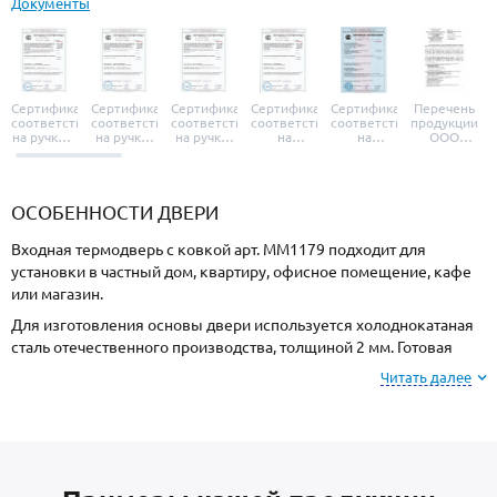
Документы
Сертификат
Сертификат
Сертификат
Сертификат
Сертификат
Перечень
соответствия
соответствия
соответствия
соответствия
соответствия
продукции
на ручки и
на ручки-
на ручки-
на
на
ООО
броненакладки
защелки
защелки
дверные
уплотнители
«УЗК», не
«Armadillo»
«Fuaro»
«Punto»
доводчики
«Schlegel
требующей
«Ajax»
Q-Lon»
сертификаци
ОСОБЕННОСТИ ДВЕРИ
Входная термодверь с ковкой арт. ММ1179 подходит для
установки в частный дом, квартиру, офисное помещение, кафе
или магазин.
Для изготовления основы двери используется холоднокатаная
сталь отечественного производства, толщиной 2 мм. Готовая
конструкция имеет необходимую прочность и устойчивость к
Читать далее
силовому взлому.
Отделка снаружи МДФ, внутри МДФ. Подберите оттенок
покрытия из вариантов, представленных на сайте.
В типовую комплектацию входят: теплоизоляция минплита с