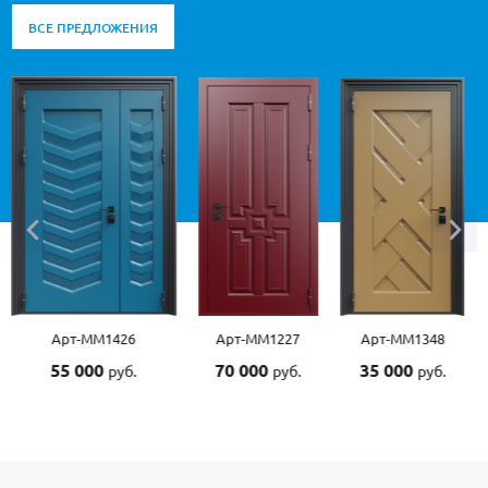
ВСЕ ПРЕДЛОЖЕНИЯ
М1426
Арт-ММ1227
Арт-ММ1348
Арт-ММ1
0
70 000
35 000
55 000
руб.
руб.
руб.
р