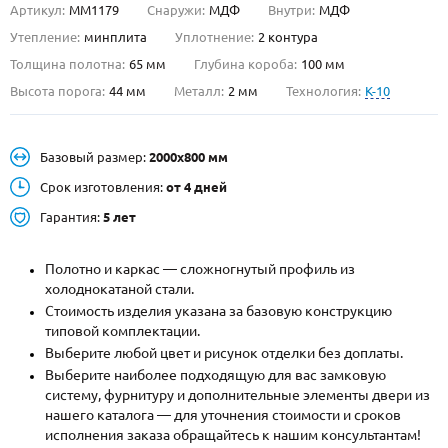
Артикул:
ММ1179
Снаружи:
МДФ
Внутри:
МДФ
О НАС
Утепление:
минплита
Уплотнение:
2 контура
Толщина полотна:
65 мм
Глубина короба:
100 мм
КОНТАКТЫ
Высота порога:
44 мм
Металл:
2 мм
Технология:
K-10
Металлические двери от производителя с доставкой и установкой в
Базовый размер:
2000х800 мм
Москве и МО
Срок изготовления:
от 4 дней
НАЙТИ:
Гарантия:
5 лет
ПН-СБ - с 9:00 до 21:00, ВС - до 19:00
+7 (495) 411-44-41
Полотно и каркас — сложногнутый профиль из
холоднокатаной стали.
INFO@META-M.RU
Стоимость изделия указана за базовую конструкцию
типовой комплектации.
ЗАПРОСИТЬ РАСЧЕТ
Выберите любой цвет и рисунок отделки без доплаты.
Выберите наиболее подходящую для вас замковую
систему, фурнитуру и дополнительные элементы двери из
Каталог
Распродажа
Как купить
нашего каталога — для уточнения стоимости и сроков
исполнения заказа обращайтесь к нашим консультантам!
Записаться на замер