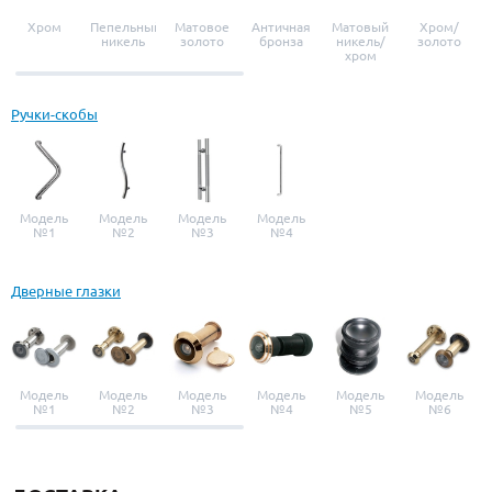
Хром
Пепельный
Матовое
Античная
Матовый
Хром/
никель
золото
бронза
никель/
золото
хром
Ручки-скобы
Модель
Модель
Модель
Модель
№1
№2
№3
№4
Дверные глазки
Модель
Модель
Модель
Модель
Модель
Модель
№1
№2
№3
№4
№5
№6