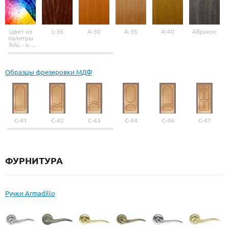
Цвет из
L-36
A-30
A-35
A-40
Абрикос
палитры
RAL - на
выбор
Образцы фрезеровки МДФ
С-41
С-42
С-43
С-44
С-46
С-47
ФУРНИТУРА
Ручки Armadillo