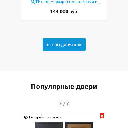
разрывом, стеклами и
коричневыми плитами МДФ (окра
ыми решетками
RAL) и стеклом
4 000
48 500
руб.
руб.
ВСЕ ПРЕДЛОЖЕНИЯ
Популярные двери
4
/
7
смотр
Быстрый просмотр