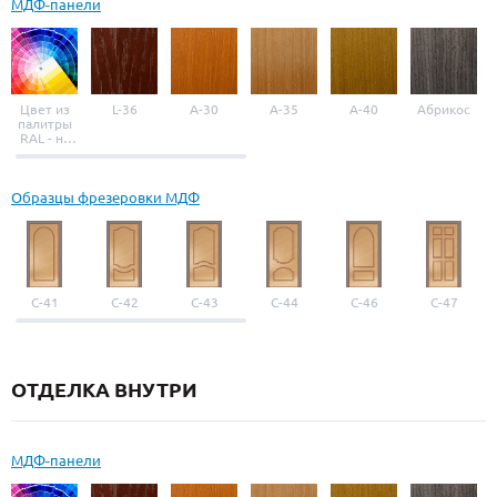
МДФ-панели
Цвет из
L-36
A-30
A-35
A-40
Абрикос
палитры
RAL - на
выбор
Образцы фрезеровки МДФ
С-41
С-42
С-43
С-44
С-46
С-47
ОТДЕЛКА ВНУТРИ
МДФ-панели