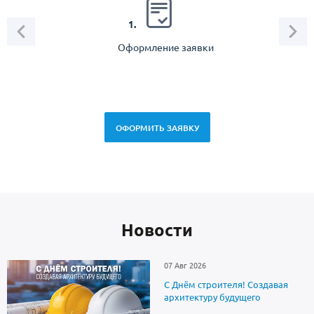
2.
1.
Оформление заявки
Зам
спец
ОФОРМИТЬ ЗАЯВКУ
Новоcти
07 Авг 2026
С Днём строителя! Создавая
архитектуру будущего