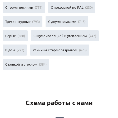
С тремя петлями
(771)
С покраской по RAL
(230)
Трехконтурные
(793)
С двумя замками
(715)
Серые
(268)
С шумоизоляцией и утеплением
(747)
В дом
(797)
Уличные с терморазрывом
(673)
С ковкой и стеклом
(384)
Схема работы с нами