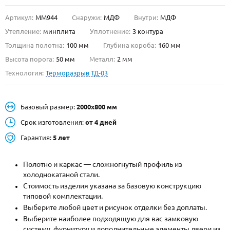
Артикул:
ММ944
Снаружи:
МДФ
Внутри:
МДФ
О НАС
Утепление:
минплита
Уплотнение:
3 контура
КОНТАКТЫ
Толщина полотна:
100 мм
Глубина короба:
160 мм
Высота порога:
50 мм
Металл:
2 мм
Технология:
Терморазрыв ТД-03
Металлические двери от производителя с доставкой и установкой в
Москве и МО
НАЙТИ:
Базовый размер:
2000х800 мм
ПН-СБ - с 9:00 до 21:00, ВС - до 19:00
Срок изготовления:
от 4 дней
+7 (495) 411-44-41
Гарантия:
5 лет
INFO@META-M.RU
Полотно и каркас — сложногнутый профиль из
холоднокатаной стали.
ЗАПРОСИТЬ РАСЧЕТ
Стоимость изделия указана за базовую конструкцию
типовой комплектации.
Каталог
Распродажа
Как купить
Выберите любой цвет и рисунок отделки без доплаты.
Выберите наиболее подходящую для вас замковую
Записаться на замер
систему, фурнитуру и дополнительные элементы двери из