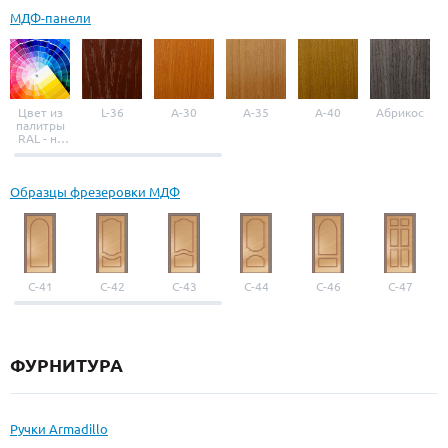
МДФ-панели
Цвет из
L-36
A-30
A-35
A-40
Абрикос
палитры
RAL - на
выбор
Образцы фрезеровки МДФ
С-41
С-42
С-43
С-44
С-46
С-47
ФУРНИТУРА
Ручки Armadillo