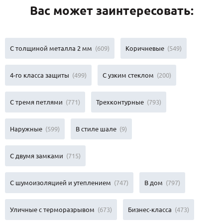
Вас может заинтересовать:
С толщиной металла 2 мм
(609)
Коричневые
(549)
4-го класса защиты
(499)
С узким стеклом
(200)
С тремя петлями
(771)
Трехконтурные
(793)
Наружные
(599)
В стиле шале
(9)
С двумя замками
(715)
С шумоизоляцией и утеплением
(747)
В дом
(797)
Уличные с терморазрывом
(673)
Бизнес-класса
(473)