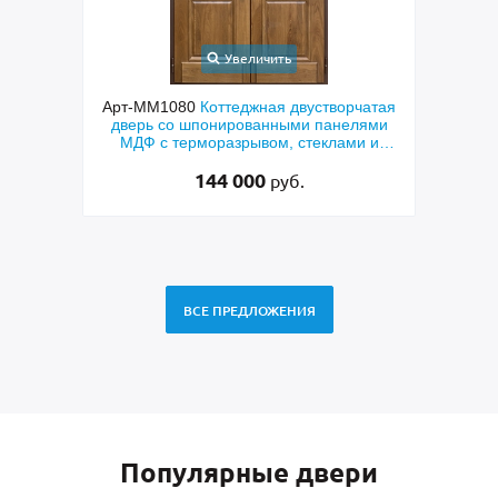
Увеличить
Арт-ММ1080
Коттеджная двустворчатая
Арт-ММ578
Вход
дверь со шпонированными панелями
терморазрывом
МДФ с терморазрывом, стеклами и
коричневыми п
коваными решетками
RAL
144 000
4
руб.
ВСЕ ПРЕДЛОЖЕНИЯ
Популярные двери