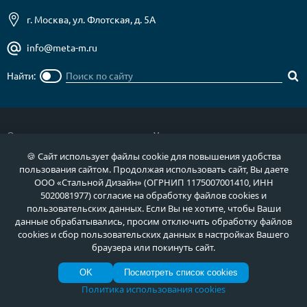
г. Москва, ул. Флотская, д. 5А
info@meta-m.ru
Найти:
О нас
Услуги
🍪 Сайт использует файлы cookie для повышения удобства
Отзывы
Как купить
пользования сайтом. Продолжая использовать сайт, Вы даете
Полезное
Документы
ООО «Стальной Дизайн» (ОГРНИП 1175007001410, ИНН
5020081977) согласие на обработку файлов cookies и
Новости
Фото продукции
пользовательских данных. Если Вы не хотите, чтобы Ваши
данные обрабатывались, просим отключить обработку файлов
Контакты
Гарантии и возврат
cookies и сбор пользовательских данных в настройках Вашего
браузера или покинуть сайт.
Каталог дверей
Двери в дом
OK
Посмотреть список cookies
Двери со скидкой
Парадные двери
Политика использования cookies
Популярные двери
Двери в квартиру