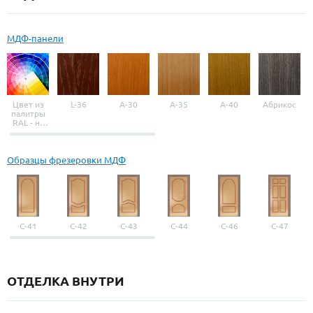
МДФ-панели
Цвет из
L-36
A-30
A-35
A-40
Абрикос
палитры
RAL - на
выбор
Образцы фрезеровки МДФ
С-41
С-42
С-43
С-44
С-46
С-47
ОТДЕЛКА ВНУТРИ