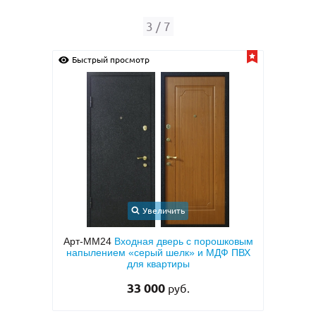
4
/
7
Быстрый просмотр
Быстрый просмо
Увеличить
Арт-ММ24
Входная дверь с порошковым
Арт-ММ15
напылением «серый шелк» и МДФ ПВХ
металлофиленко
для квартиры
темно-серым 
33 000
4
руб.