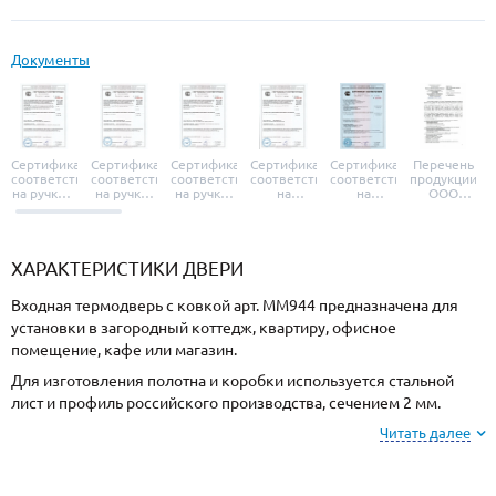
Документы
Сертификат
Сертификат
Сертификат
Сертификат
Сертификат
Перечень
соответствия
соответствия
соответствия
соответствия
соответствия
продукции
на ручки и
на ручки-
на ручки-
на
на
ООО
броненакладки
защелки
защелки
дверные
уплотнители
«УЗК», не
«Armadillo»
«Fuaro»
«Punto»
доводчики
«Schlegel
требующей
«Ajax»
Q-Lon»
сертификаци
ХАРАКТЕРИСТИКИ ДВЕРИ
Входная термодверь с ковкой арт. ММ944 предназначена для
установки в загородный коттедж, квартиру, офисное
помещение, кафе или магазин.
Для изготовления полотна и коробки используется стальной
лист и профиль российского производства, сечением 2 мм.
Готовая конструкция имеет необходимую жесткость и
Читать далее
надежность.
Отделка снаружи МДФ, внутри МДФ. Выбирайте цвет и тип