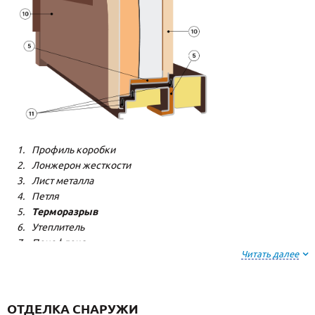
Профиль коробки
Лонжерон жесткости
Лист металла
Петля
Терморазрыв
Утеплитель
Пенофлекс
Читать далее
Пенополистерол
Декоративная панель
Декоративная панель
Резиновый уплотнитель
ОТДЕЛКА СНАРУЖИ