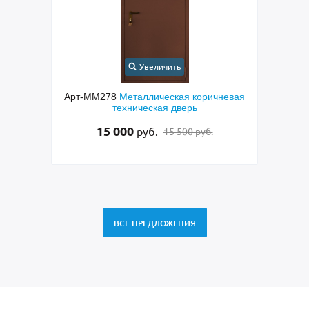
Увеличить
Арт-ММ278
Металлическая коричневая
Арт-ММ256
В
техническая дверь
дверь с кор
фрезерование
15 000
руб.
15 500 руб.
48 5
ВСЕ ПРЕДЛОЖЕНИЯ