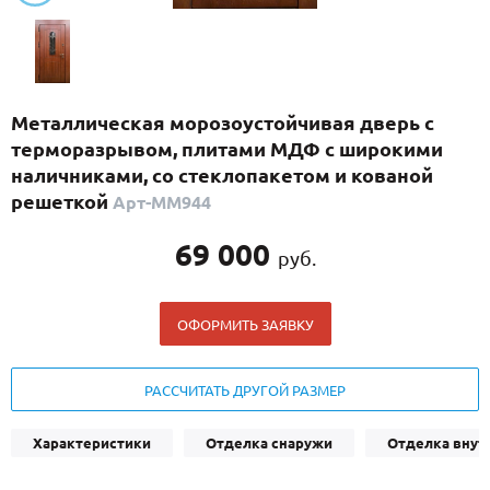
С реечным дизайном
(29)
ПО НАЗНАЧЕНИЮ
ПО ОСОБЕННОСТЯМ
Металлическая морозоустойчивая дверь с
ПО КОНСТРУКЦИИ
терморазрывом, плитами МДФ с широкими
наличниками, со стеклопакетом и кованой
решеткой
Арт-ММ944
Популярные двери
Двери со скидкой
69 000
руб.
ДВЕРИ С ТЕРМОРАЗРЫВОМ
ОФОРМИТЬ ЗАЯВКУ
ГАЛЕРЕЯ
РАССЧИТАТЬ ДРУГОЙ РАЗМЕР
ОПЛАТА
ДОСТАВКА
Характеристики
Отделка снаружи
Отделка внут
УСТАНОВКА