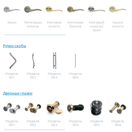
Хром
Пепельный
Матовое
Античная
Матовый
Хром/
никель
золото
бронза
никель/
золото
хром
Ручки-скобы
Модель
Модель
Модель
Модель
№1
№2
№3
№4
Дверные глазки
Модель
Модель
Модель
Модель
Модель
Модель
№1
№2
№3
№4
№5
№6