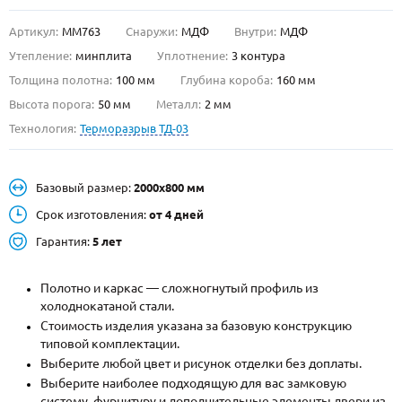
Артикул:
ММ763
Снаружи:
МДФ
Внутри:
МДФ
О НАС
Утепление:
минплита
Уплотнение:
3 контура
КОНТАКТЫ
Толщина полотна:
100 мм
Глубина короба:
160 мм
Высота порога:
50 мм
Металл:
2 мм
Технология:
Терморазрыв ТД-03
Металлические двери от производителя с доставкой и установкой в
Москве и МО
НАЙТИ:
Базовый размер:
2000х800 мм
ПН-СБ - с 9:00 до 21:00, ВС - до 19:00
Срок изготовления:
от 4 дней
+7 (495) 411-44-41
Гарантия:
5 лет
INFO@META-M.RU
Полотно и каркас — сложногнутый профиль из
холоднокатаной стали.
ЗАПРОСИТЬ РАСЧЕТ
Стоимость изделия указана за базовую конструкцию
типовой комплектации.
Каталог
Распродажа
Как купить
Выберите любой цвет и рисунок отделки без доплаты.
Выберите наиболее подходящую для вас замковую
Записаться на замер
систему, фурнитуру и дополнительные элементы двери из