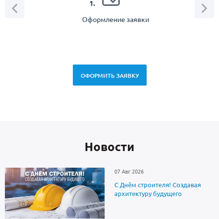
1.
Оформление заявки
Зам
спец
ОФОРМИТЬ ЗАЯВКУ
Новоcти
07 Авг 2026
С Днём строителя! Создавая
архитектуру будущего