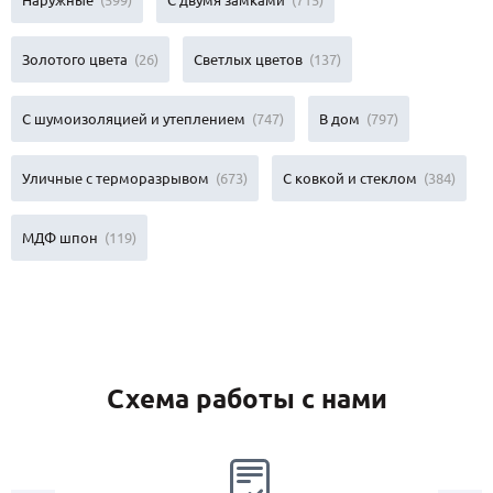
Наружные
(599)
С двумя замками
(715)
Золотого цвета
(26)
Светлых цветов
(137)
С шумоизоляцией и утеплением
(747)
В дом
(797)
Уличные с терморазрывом
(673)
С ковкой и стеклом
(384)
МДФ шпон
(119)
Схема работы с нами
2.