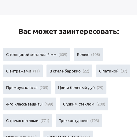
Вас может заинтересовать:
С толщиной металла 2 мм
(609)
Белые
(108)
С витражами
(11)
В стиле барокко
(22)
С патиной
(37)
Премиум-класса
(205)
Цвета беленый дуб
(29)
4-го класса защиты
(499)
С узким стеклом
(200)
С тремя петлями
(771)
Трехконтурные
(793)