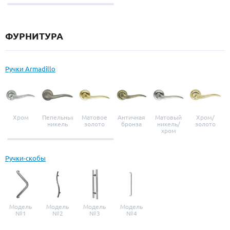
выбор
ФУРНИТУРА
Ручки Armadillo
Хром
Пепельный
Матовое
Античная
Матовый
Хром/
никель
золото
бронза
никель/
золото
хром
Ручки-скобы
Модель
Модель
Модель
Модель
№1
№2
№3
№4