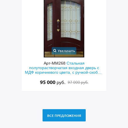
Увеличить
Арт-ММ237
Входная дверь с порошковым
Арт-
рь с
окрашиванием коричневого цвета и МДФ
пан
кобой,
с овальным зеркалом
ением
27 500
руб.
28 500 руб.
ВСЕ ПРЕДЛОЖЕНИЯ