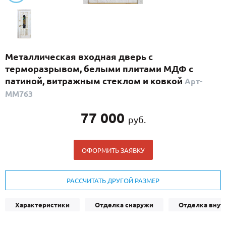
С реечным дизайном
(29)
ПО НАЗНАЧЕНИЮ
ПО ОСОБЕННОСТЯМ
Металлическая входная дверь с
ПО КОНСТРУКЦИИ
терморазрывом, белыми плитами МДФ с
патиной, витражным стеклом и ковкой
Арт-
ММ763
Популярные двери
Двери со скидкой
77 000
руб.
ДВЕРИ С ТЕРМОРАЗРЫВОМ
ОФОРМИТЬ ЗАЯВКУ
ГАЛЕРЕЯ
РАССЧИТАТЬ ДРУГОЙ РАЗМЕР
ОПЛАТА
ДОСТАВКА
Характеристики
Отделка снаружи
Отделка внут
УСТАНОВКА