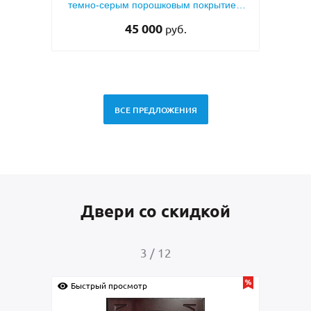
тием
двух сторон, с узким стеклом и ковкой
51 000
руб.
ВСЕ ПРЕДЛОЖЕНИЯ
Двери со скидкой
4
/
12
Быстрый просмотр
Быс