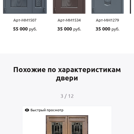
Арт-ММ1534
Арт-ММ1279
Арт-ММ1570
Арт-
35 000
35 000
45 000
45 0
руб.
руб.
руб.
Похожие по характеристикам
двери
4
/
12
Быстрый просмотр
Быс