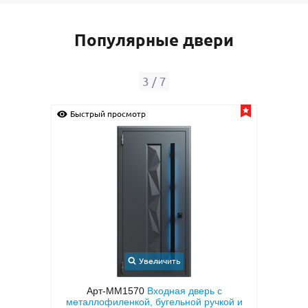
Популярные двери
4
/
7
Быстрый просмотр
Быс
Увеличить
с
Арт-ММ188
Входная теплоизоляционная
Арт
кой и
дверь с коричневыми плитами МДФ с
МД