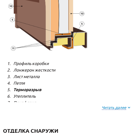
Профиль коробки
Лонжерон жесткости
Лист металла
Петля
Терморазрыв
Утеплитель
Пенофлекс
Читать далее
Пенополистерол
Декоративная панель
Декоративная панель
Резиновый уплотнитель
ОТДЕЛКА СНАРУЖИ