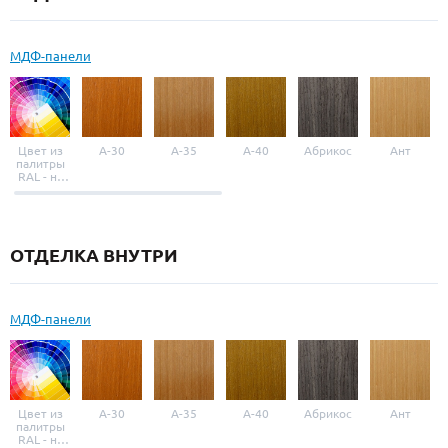
МДФ-панели
Цвет из
A-30
A-35
A-40
Абрикос
Ант
палитры
RAL - на
выбор
ОТДЕЛКА ВНУТРИ
МДФ-панели
Цвет из
A-30
A-35
A-40
Абрикос
Ант
палитры
RAL - на