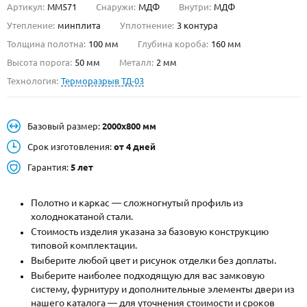
Артикул:
ММ571
Снаружи:
МДФ
Внутри:
МДФ
О НАС
Утепление:
минплита
Уплотнение:
3 контура
Толщина полотна:
100 мм
Глубина короба:
160 мм
КОНТАКТЫ
Высота порога:
50 мм
Металл:
2 мм
Технология:
Терморазрыв ТД-03
Металлические двери от производителя с доставкой и установкой в
Москве и МО
Базовый размер:
2000х800 мм
НАЙТИ:
Срок изготовления:
от 4 дней
ПН-СБ - с 9:00 до 21:00, ВС - до 19:00
Гарантия:
5 лет
+7 (495) 411-44-41
Полотно и каркас — сложногнутый профиль из
INFO@META-M.RU
холоднокатаной стали.
Стоимость изделия указана за базовую конструкцию
ЗАПРОСИТЬ РАСЧЕТ
типовой комплектации.
Выберите любой цвет и рисунок отделки без доплаты.
Каталог
Распродажа
Как купить
Выберите наиболее подходящую для вас замковую
систему, фурнитуру и дополнительные элементы двери из
Записаться на замер
нашего каталога — для уточнения стоимости и сроков