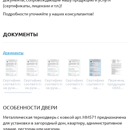
документы, сопровождающие нашу продукцию и услуги
(сертификаты, лицензии и т.п.)!
Подробности уточняйте у наших консультантов!
ДОКУМЕНТЫ
Документы
Сертификат
Сертификат
Сертификат
Сертификат
Сертификат
Перечень
соответствия
соответствия
соответствия
соответствия
соответствия
продукции
на ручки и
на ручки-
на ручки-
на
на
ООО
броненакладки
защелки
защелки
дверные
уплотнители
«УЗК», не
«Armadillo»
«Fuaro»
«Punto»
доводчики
«Schlegel
требующей
«Ajax»
Q-Lon»
сертификаци
ОСОБЕННОСТИ ДВЕРИ
Металлическая термодверь с ковкой арт. ММ571 предназначена
для установки в загородный дом, квартиру, административное
здание, ресторан или магазин.