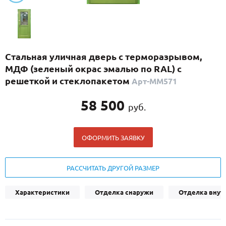
С реечным дизайном
(29)
ПО НАЗНАЧЕНИЮ
ПО ОСОБЕННОСТЯМ
Стальная уличная дверь с терморазрывом,
ПО КОНСТРУКЦИИ
МДФ (зеленый окрас эмалью по RAL) с
решеткой и стеклопакетом
Арт-ММ571
Популярные двери
58 500
руб.
Двери со скидкой
ОФОРМИТЬ ЗАЯВКУ
ДВЕРИ С ТЕРМОРАЗРЫВОМ
ГАЛЕРЕЯ
РАССЧИТАТЬ ДРУГОЙ РАЗМЕР
ОПЛАТА
Характеристики
Отделка снаружи
Отделка внут
ДОСТАВКА
УСТАНОВКА