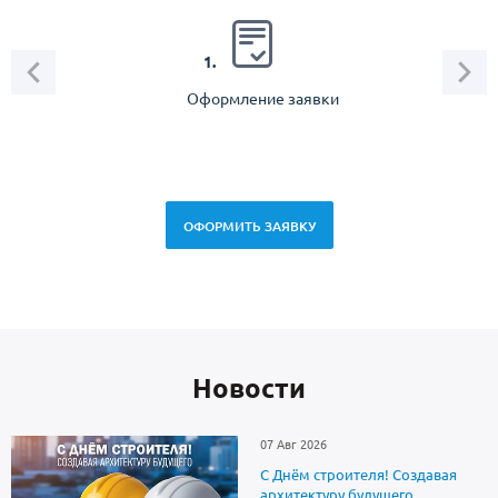
2.
1.
Оформление заявки
Зам
спец
ОФОРМИТЬ ЗАЯВКУ
Новоcти
07 Авг 2026
С Днём строителя! Создавая
архитектуру будущего