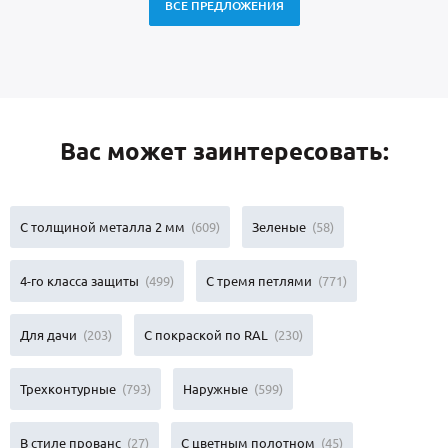
ВСЕ ПРЕДЛОЖЕНИЯ
Вас может заинтересовать:
С толщиной металла 2 мм
(609)
Зеленые
(58)
4-го класса защиты
(499)
С тремя петлями
(771)
Для дачи
(203)
С покраской по RAL
(230)
Трехконтурные
(793)
Наружные
(599)
В стиле прованс
(27)
С цветным полотном
(45)