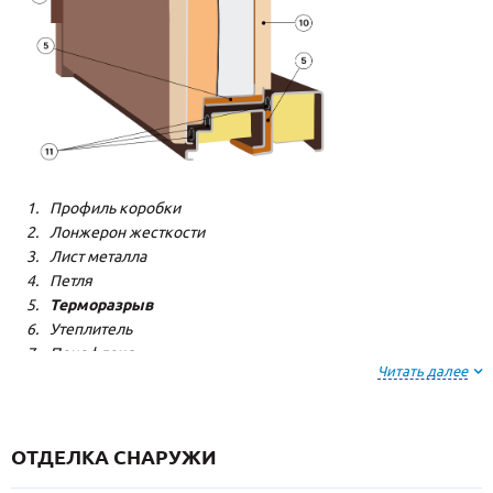
Профиль коробки
Лонжерон жесткости
Лист металла
Петля
Терморазрыв
Утеплитель
Пенофлекс
Читать далее
Пенополистерол
Декоративная панель
Декоративная панель
Резиновый уплотнитель
ОТДЕЛКА СНАРУЖИ