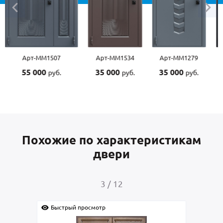
Арт-ММ1507
Арт-ММ1534
Арт-ММ1279
55 000
35 000
35 000
руб.
руб.
руб.
Похожие по характеристикам
двери
3
/
12
Быстрый просмотр
Быс