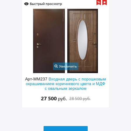
Быстрый просмотр
Быс
Увеличить
Арт-ММ237
Входная дверь с порошковым
Арт
рь с
окрашиванием коричневого цвета и МДФ
техн
кобой,
с овальным зеркалом
скобо
ением
27 500
руб.
28 500 руб.