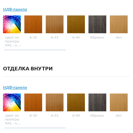
МДФ-панели
Цвет из
A-30
A-35
A-40
Абрикос
Ант
палитры
RAL - на
выбор
ОТДЕЛКА ВНУТРИ
МДФ-панели
Цвет из
A-30
A-35
A-40
Абрикос
Ант
палитры
RAL - на
выбор