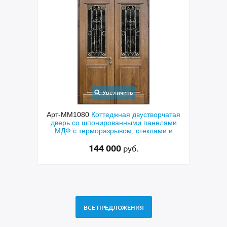
Увеличить
ходная
Арт-ММ1080
Коттеджная двустворчатая
Арт-
й МДФ
дверь со шпонированными панелями
терм
мным
МДФ с терморазрывом, стеклами и
кор
коваными решетками
144 000
руб.
ВСЕ ПРЕДЛОЖЕНИЯ