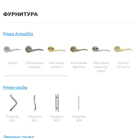
ФУРНИТУРА
Ручки Armadillo
Хром
Пепельный
Матовое
Античная
Матовый
Хром/
никель
золото
бронза
никель/
золото
хром
Ручки-скобы
Модель
Модель
Модель
Модель
№1
№2
№3
№4
Дверные глазки