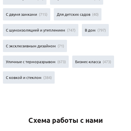
С двумя замками
(715)
Для детских садов
(40)
С шумоизоляцией и утеплением
(747)
В дом
(797)
С эксклюзивным дизайном
(71)
Уличные с терморазрывом
(673)
Бизнес-класса
(473)
С ковкой и стеклом
(384)
Схема работы с нами