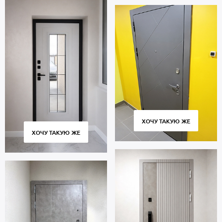
ХОЧУ ТАКУЮ ЖЕ
ХОЧУ ТАКУЮ ЖЕ