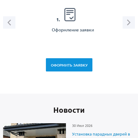
2.
1.
Оформление заявки
Зам
спец
ОФОРМИТЬ ЗАЯВКУ
Новоcти
30 Июл 2026
Установка парадных дверей в