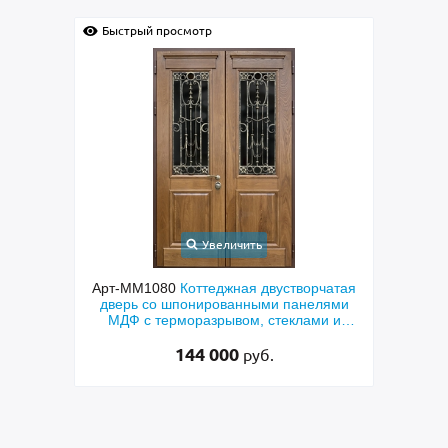
Быстрый просмотр
Быс
Увеличить
чатая
Арт-ММ578
Входная утепленная дверь с
Арт
лями
терморазрывом, белыми наличниками,
дверь
и и
коричневыми плитами МДФ (окрас по
фр
RAL) и стеклом
48 500
руб.