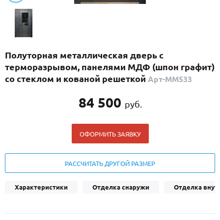
С реечным дизайном
(29)
ПО НАЗНАЧЕНИЮ
ПО ОСОБЕННОСТЯМ
Полуторная металлическая дверь с
ПО КОНСТРУКЦИИ
терморазрывом, панелями МДФ (шпон графит)
со стеклом и кованой решеткой
Арт-ММ533
Популярные двери
84 500
руб.
Двери со скидкой
ОФОРМИТЬ ЗАЯВКУ
ДВЕРИ С ТЕРМОРАЗРЫВОМ
ГАЛЕРЕЯ
РАССЧИТАТЬ ДРУГОЙ РАЗМЕР
ОПЛАТА
Характеристики
Отделка снаружи
Отделка внут
ДОСТАВКА
УСТАНОВКА