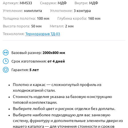
Артикул:
ММ533
Снаружи:
МДФ
Внутри:
МДФ
О НАС
Утепление:
минплита
Уплотнение:
3 контура
Толщина полотна:
100 мм
Глубина короба:
160 мм
КОНТАКТЫ
Высота порога:
50 мм
Металл:
2 мм
Технология:
Терморазрыв ТД-03
Металлические двери от производителя с доставкой и установкой в
Москве и МО
Базовый размер:
2000х800 мм
НАЙТИ:
Срок изготовления:
от 4 дней
ПН-СБ - с 9:00 до 21:00, ВС - до 19:00
Гарантия:
5 лет
+7 (495) 411-44-41
Полотно и каркас — сложногнутый профиль из
INFO@META-M.RU
холоднокатаной стали.
Стоимость изделия указана за базовую конструкцию
ЗАПРОСИТЬ РАСЧЕТ
типовой комплектации.
Выберите любой цвет и рисунок отделки без доплаты.
Каталог
Распродажа
Как купить
Выберите наиболее подходящую для вас замковую
систему, фурнитуру и дополнительные элементы двери из
Записаться на замер
нашего каталога — для уточнения стоимости и сроков