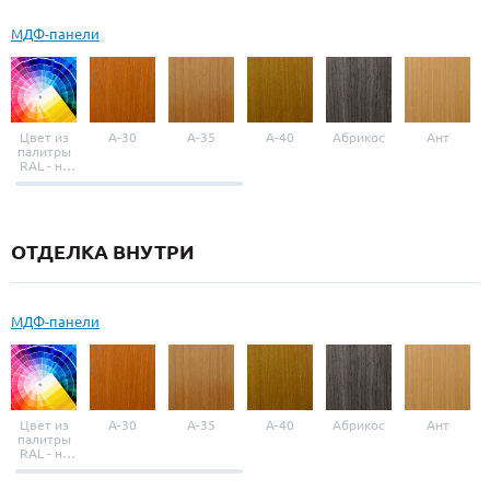
МДФ-панели
Цвет из
A-30
A-35
A-40
Абрикос
Ант
палитры
RAL - на
выбор
ОТДЕЛКА ВНУТРИ
МДФ-панели
Цвет из
A-30
A-35
A-40
Абрикос
Ант
палитры
RAL - на
выбор