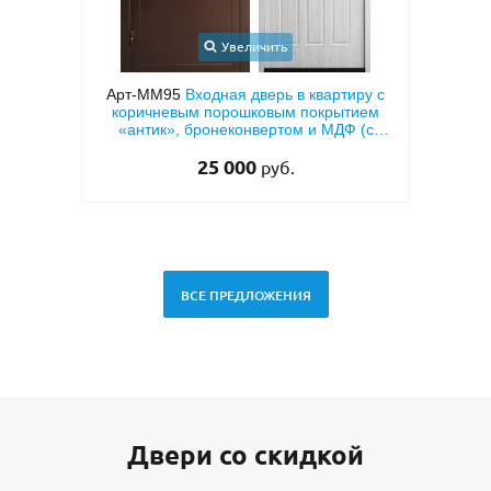
Увеличить
иру с
Арт-ММ49
Белая входная дверь с МДФ с
Арт
тием
двух сторон и шумоизоляцией
МД
 (с
28 500
руб.
ВСЕ ПРЕДЛОЖЕНИЯ
Двери со скидкой