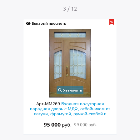
4
/
12
Быстрый просмотр
Быс
Увеличить
ая
Арт-ММ278
Металлическая коричневая
ом из
техническая дверь
пол
й и
МДФ к
15 000
лату
руб.
15 500 руб.