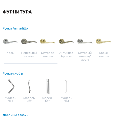
ФУРНИТУРА
Ручки Armadillo
Хром
Пепельный
Матовое
Античная
Матовый
Хром/
никель
золото
бронза
никель/
золото
хром
Ручки-скобы
Модель
Модель
Модель
Модель
№1
№2
№3
№4
Дверные глазки