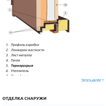
Профиль коробки
Лонжерон жесткости
Лист металла
Петля
Терморазрыв
Утеплитель
Пенофлекс
Читать далее
Пенополистерол
Декоративная панель
Декоративная панель
Резиновый уплотнитель
ОТДЕЛКА СНАРУЖИ