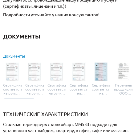
документы, сопровождающие нашу продукцию и услуги
(сертификаты, лицензии и т.п.)!
Подробности уточняйте у наших консультантов!
ДОКУМЕНТЫ
Документы
Сертификат
Сертификат
Сертификат
Сертификат
Сертификат
Перечень
соответствия
соответствия
соответствия
соответствия
соответствия
продукции
на ручки и
на ручки-
на ручки-
на
на
ООО
броненакладки
защелки
защелки
дверные
уплотнители
«УЗК», не
«Armadillo»
«Fuaro»
«Punto»
доводчики
«Schlegel
требующей
«Ajax»
Q-Lon»
сертификаци
ТЕХНИЧЕСКИЕ ХАРАКТЕРИСТИКИ
Стальная термодверь с ковкой арт. ММ533 подходит для
установки в частный дом, квартиру, в офис, кафе или магазин.