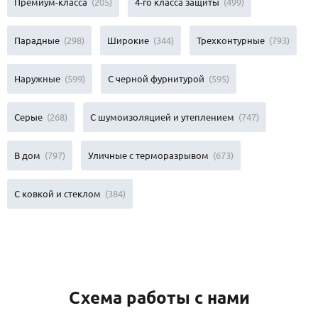
Премиум-класса
(205)
4-го класса защиты
(499)
Парадные
(298)
Широкие
(344)
Трехконтурные
(793)
Наружные
(599)
С черной фурнитурой
(595)
Серые
(268)
С шумоизоляцией и утеплением
(747)
В дом
(797)
Уличные с терморазрывом
(673)
С ковкой и стеклом
(384)
Схема работы с нами