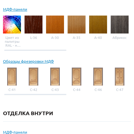
МДФ-панели
Цвет из
L-36
A-30
A-35
A-40
Абрикос
палитры
RAL - на
выбор
Образцы фрезеровки МДФ
С-41
С-42
С-43
С-44
С-46
С-47
ОТДЕЛКА ВНУТРИ
МДФ-панели