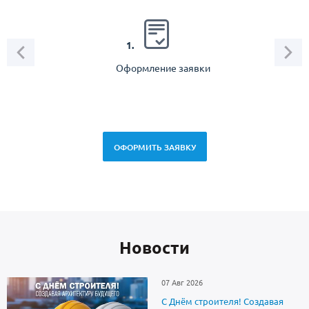
2.
1.
Оформление заявки
Зам
спец
ОФОРМИТЬ ЗАЯВКУ
Новоcти
07 Авг 2026
С Днём строителя! Создавая