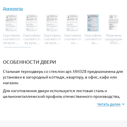
Документы
Сертификат
Сертификат
Сертификат
Сертификат
Сертификат
Перечень
соответствия
соответствия
соответствия
соответствия
соответствия
продукции
на ручки и
на ручки-
на ручки-
на
на
ООО
броненакладки
защелки
защелки
дверные
уплотнители
«УЗК», не
«Armadillo»
«Fuaro»
«Punto»
доводчики
«Schlegel
требующей
«Ajax»
Q-Lon»
сертификаци
ОСОБЕННОСТИ ДВЕРИ
Стальная термодверь со стеклом арт. ММ328 предназначена для
установки в загородный коттедж, квартиру, в офис, кафе или
магазин.
Для изготовления двери используется листовая сталь и
цельнометаллический профиль отечественного производства,
сечением 2 мм. Готовая конструкция имеет необходимую
Читать далее
прочность и надежность.
Отделка снаружи МДФ, внутри МДФ. Выбирайте цвет и тип
покрытия МДФ-панели из образцов на сайте или у замерщика.