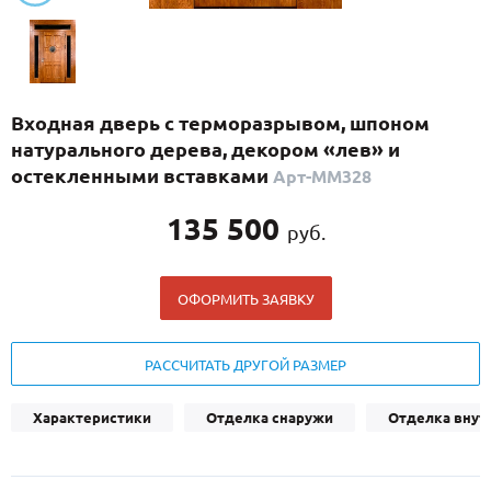
С реечным дизайном
(29)
ПО НАЗНАЧЕНИЮ
ПО ОСОБЕННОСТЯМ
Входная дверь с терморазрывом, шпоном
ПО КОНСТРУКЦИИ
натурального дерева, декором «лев» и
остекленными вставками
Арт-ММ328
Популярные двери
135 500
руб.
Двери со скидкой
ОФОРМИТЬ ЗАЯВКУ
ДВЕРИ С ТЕРМОРАЗРЫВОМ
ГАЛЕРЕЯ
РАССЧИТАТЬ ДРУГОЙ РАЗМЕР
ОПЛАТА
Характеристики
Отделка снаружи
Отделка внут
ДОСТАВКА
УСТАНОВКА