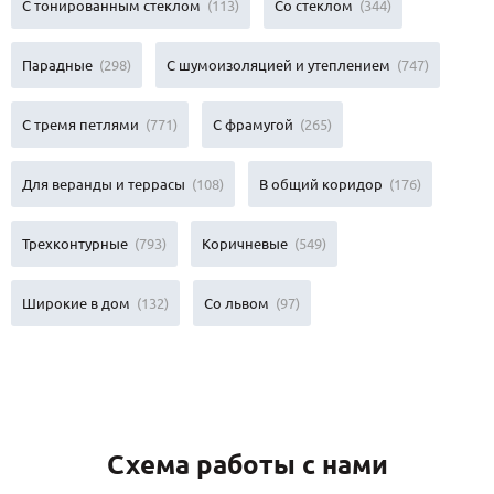
С тонированным стеклом
(113)
Со стеклом
(344)
Парадные
(298)
С шумоизоляцией и утеплением
(747)
С тремя петлями
(771)
С фрамугой
(265)
Для веранды и террасы
(108)
В общий коридор
(176)
Трехконтурные
(793)
Коричневые
(549)
Широкие в дом
(132)
Со львом
(97)
Схема работы с нами