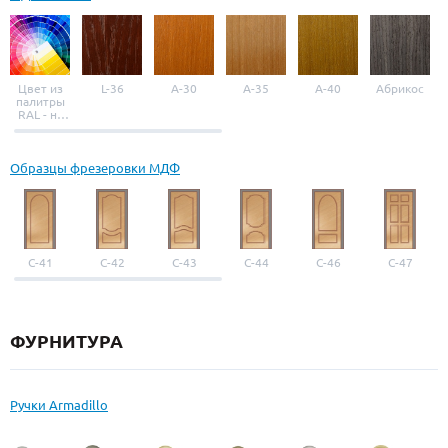
Цвет из
L-36
A-30
A-35
A-40
Абрикос
палитры
RAL - на
выбор
Образцы фрезеровки МДФ
С-41
С-42
С-43
С-44
С-46
С-47
ФУРНИТУРА
Ручки Armadillo