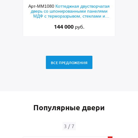
Арт-ММ1080
Коттеджная двустворчатая
Арт-ММ578
Входная 
дверь со шпонированными панелями
терморазрывом, бе
МДФ с терморазрывом, стеклами и
коричневыми плита
коваными решетками
RAL) и 
144 000
48 50
руб.
ВСЕ ПРЕДЛОЖЕНИЯ
Популярные двери
4
/
7