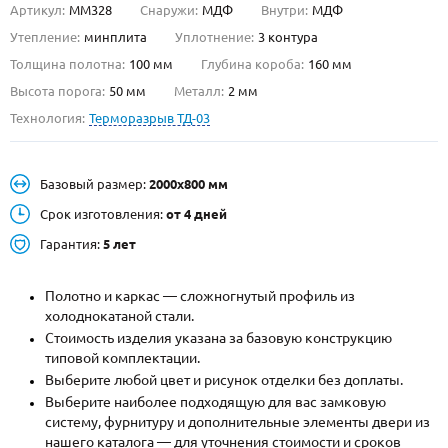
Артикул:
ММ328
Снаружи:
МДФ
Внутри:
МДФ
О НАС
Утепление:
минплита
Уплотнение:
3 контура
Толщина полотна:
100 мм
Глубина короба:
160 мм
КОНТАКТЫ
Высота порога:
50 мм
Металл:
2 мм
Технология:
Терморазрыв ТД-03
Металлические двери от производителя с доставкой и установкой в
Москве и МО
Базовый размер:
2000х800 мм
НАЙТИ:
Срок изготовления:
от 4 дней
ПН-СБ - с 9:00 до 21:00, ВС - до 19:00
Гарантия:
5 лет
+7 (495) 411-44-41
Полотно и каркас — сложногнутый профиль из
INFO@META-M.RU
холоднокатаной стали.
Стоимость изделия указана за базовую конструкцию
ЗАПРОСИТЬ РАСЧЕТ
типовой комплектации.
Выберите любой цвет и рисунок отделки без доплаты.
Каталог
Распродажа
Как купить
Выберите наиболее подходящую для вас замковую
систему, фурнитуру и дополнительные элементы двери из
Записаться на замер
нашего каталога — для уточнения стоимости и сроков