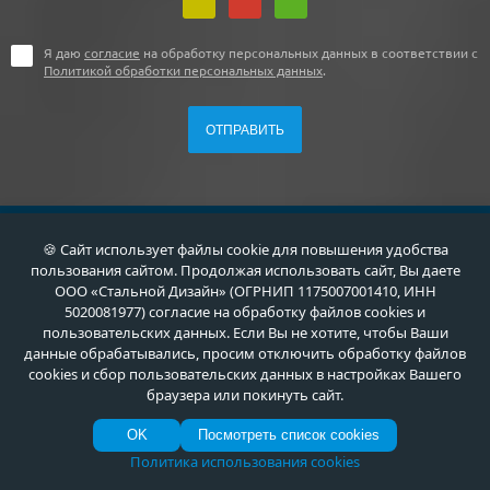
Я даю
согласие
на обработку персональных данных в соответствии с
Политикой обработки персональных данных
.
🍪 Сайт использует файлы cookie для повышения удобства
+7 (495) 411-44-41
пользования сайтом. Продолжая использовать сайт, Вы даете
ООО «Стальной Дизайн» (ОГРНИП 1175007001410, ИНН
г. Москва, ул. Флотская, д. 5А
5020081977) согласие на обработку файлов cookies и
пользовательских данных. Если Вы не хотите, чтобы Ваши
info@meta-m.ru
данные обрабатывались, просим отключить обработку файлов
cookies и сбор пользовательских данных в настройках Вашего
Найти:
браузера или покинуть сайт.
OK
Посмотреть список cookies
Политика использования cookies
О нас
Услуги