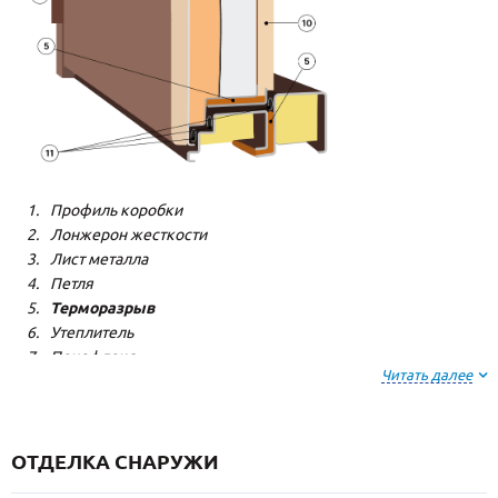
Профиль коробки
Лонжерон жесткости
Лист металла
Петля
Терморазрыв
Утеплитель
Пенофлекс
Читать далее
Пенополистерол
Декоративная панель
Декоративная панель
Резиновый уплотнитель
ОТДЕЛКА СНАРУЖИ