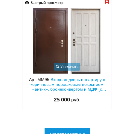
Быстрый просмотр
Быстрый просмотр
Увеличить
Уве
Арт-ММ95
Входная дверь в квартиру с
Арт-ММ1573
Вх
коричневым порошковым покрытием
металлофиленкой, б
«антик», бронеконвертом и МДФ (с
темно-серым поро
теплоизоляцией)
RAL 
25 000
45 00
руб.