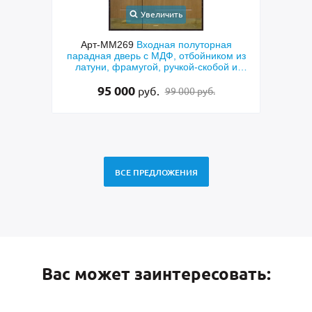
Увеличить
У
Арт-ММ269
Входная полуторная
Арт-ММ267
Входна
парадная дверь с МДФ, отбойником из
с коричневыми па
латуни, фрамугой, ручкой-скобой и
и арочн
стеклом
95 000
135 500
руб.
р
99 000 руб.
ВСЕ ПРЕДЛОЖЕНИЯ
Вас может заинтересовать: