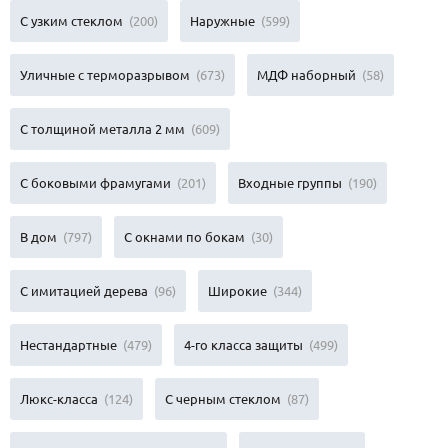
С узким стеклом
(200)
Наружные
(599)
Уличные с терморазрывом
(673)
МДФ наборный
(58)
С толщиной металла 2 мм
(609)
С боковыми фрамугами
(201)
Входные группы
(190)
В дом
(797)
С окнами по бокам
(30)
С имитацией дерева
(96)
Широкие
(344)
Нестандартные
(479)
4-го класса защиты
(499)
Люкс-класса
(124)
С черным стеклом
(87)