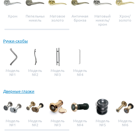
Хром
Пепельный
Матовое
Античная
Матовый
Хром/
никель
золото
бронза
никель/
золото
хром
Ручки-скобы
Модель
Модель
Модель
Модель
№1
№2
№3
№4
Дверные глазки
Модель
Модель
Модель
Модель
Модель
Модель
№1
№2
№3
№4
№5
№6