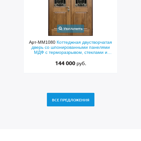
Увеличить
ходная
Арт-ММ1080
Коттеджная двустворчатая
Арт-
й МДФ
дверь со шпонированными панелями
терм
мным
МДФ с терморазрывом, стеклами и
кор
коваными решетками
144 000
руб.
ВСЕ ПРЕДЛОЖЕНИЯ