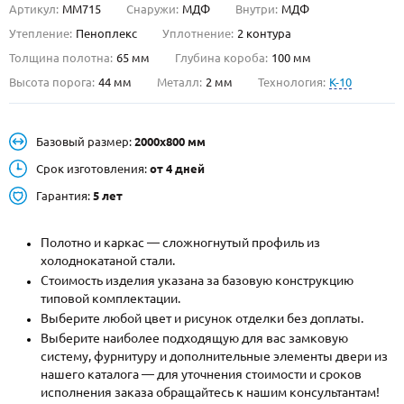
Артикул:
ММ715
Снаружи:
МДФ
Внутри:
МДФ
О НАС
Утепление:
Пеноплекс
Уплотнение:
2 контура
Толщина полотна:
65 мм
Глубина короба:
100 мм
КОНТАКТЫ
Высота порога:
44 мм
Металл:
2 мм
Технология:
K-10
Металлические двери от производителя с доставкой и установкой в
Базовый размер:
2000х800 мм
Москве и МО
Срок изготовления:
от 4 дней
НАЙТИ:
Гарантия:
5 лет
ПН-СБ - с 9:00 до 21:00, ВС - до 19:00
+7 (495) 411-44-41
Полотно и каркас — сложногнутый профиль из
холоднокатаной стали.
INFO@META-M.RU
Стоимость изделия указана за базовую конструкцию
типовой комплектации.
ЗАПРОСИТЬ РАСЧЕТ
Выберите любой цвет и рисунок отделки без доплаты.
Выберите наиболее подходящую для вас замковую
систему, фурнитуру и дополнительные элементы двери из
Каталог
Распродажа
Как купить
нашего каталога — для уточнения стоимости и сроков
исполнения заказа обращайтесь к нашим консультантам!
Записаться на замер