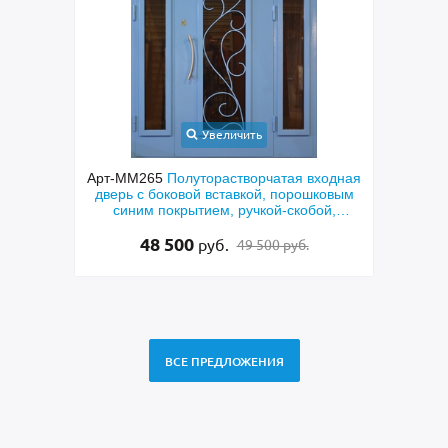
Увеличить
орная
Арт-ММ265
Полуторастворчатая входная
А
чкой-
дверь с боковой вставкой, порошковым
пара
раской
синим покрытием, ручкой-скобой,
ла
стеклами и ковкой
48 500
руб.
49 500 руб.
ВСЕ ПРЕДЛОЖЕНИЯ