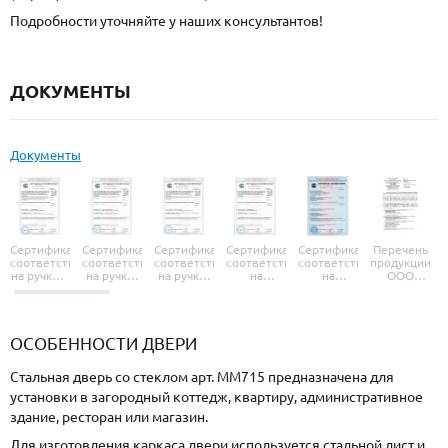
Подробности уточняйте у наших консультантов!
ДОКУМЕНТЫ
Документы
Сертификат
Сертификат
Сертификат
Сертификат
Сертификат
Перечень
соответствия
соответствия
соответствия
соответствия
соответствия
продукции
на ручки и
на ручки-
на ручки-
на
на
ООО
броненакладки
защелки
защелки
дверные
уплотнители
«УЗК», не
«Armadillo»
«Fuaro»
«Punto»
доводчики
«Schlegel
требующей
«Ajax»
Q-Lon»
сертификаци
ОСОБЕННОСТИ ДВЕРИ
Стальная дверь со стеклом арт. ММ715 предназначена для
установки в загородный коттедж, квартиру, административное
здание, ресторан или магазин.
Для изготовления каркаса двери используется стальной лист и