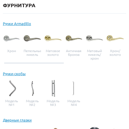
ФУРНИТУРА
Ручки Armadillo
Хром
Пепельный
Матовое
Античная
Матовый
Хром/
никель
золото
бронза
никель/
золото
хром
Ручки-скобы
Модель
Модель
Модель
Модель
№1
№2
№3
№4
Дверные глазки