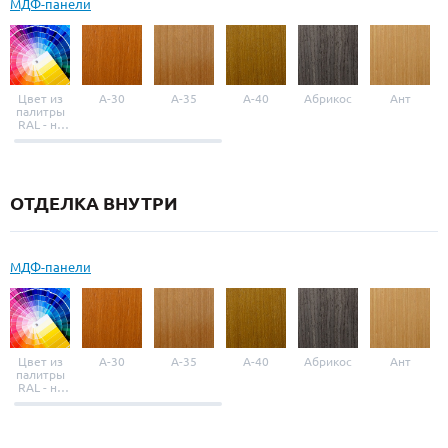
МДФ-панели
Цвет из
A-30
A-35
A-40
Абрикос
Ант
палитры
RAL - на
выбор
ОТДЕЛКА ВНУТРИ
МДФ-панели
Цвет из
A-30
A-35
A-40
Абрикос
Ант
палитры
RAL - на
выбор