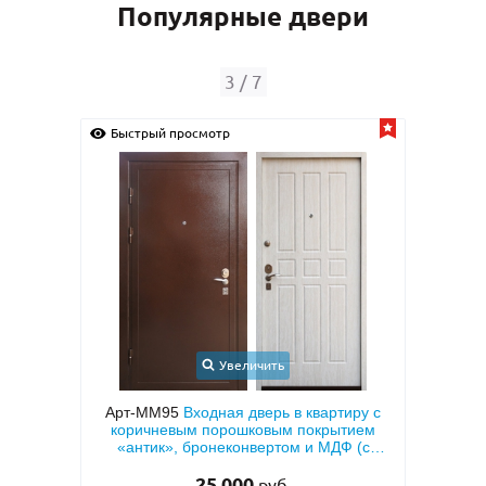
Популярные двери
3
/
7
Быстрый просмотр
Быс
Увеличить
ионная
Арт-ММ95
Входная дверь в квартиру с
ДФ с
коричневым порошковым покрытием
мета
овкой
«антик», бронеконвертом и МДФ (с
тем
теплоизоляцией)
25 000
руб.