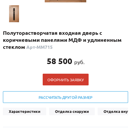
С реечным дизайном
(29)
ПО НАЗНАЧЕНИЮ
ПО ОСОБЕННОСТЯМ
Полуторастворчатая входная дверь с
ПО КОНСТРУКЦИИ
коричневыми панелями МДФ и удлиненным
стеклом
Арт-ММ715
Популярные двери
58 500
руб.
Двери со скидкой
ОФОРМИТЬ ЗАЯВКУ
ДВЕРИ С ТЕРМОРАЗРЫВОМ
ГАЛЕРЕЯ
РАССЧИТАТЬ ДРУГОЙ РАЗМЕР
ОПЛАТА
Характеристики
Отделка снаружи
Отделка внут
ДОСТАВКА
УСТАНОВКА