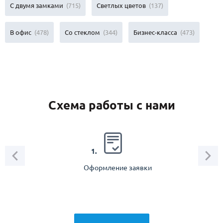
С двумя замками
(715)
Светлых цветов
(137)
В офис
(478)
Со стеклом
(344)
Бизнес-класса
(473)
Схема работы с нами
2.
1.
Оформление заявки
Зам
спец