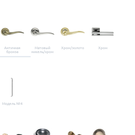
Античная
Матовый
Хром/золото
Хром
Мато
бронза
никель/хром
нике
Модель №4