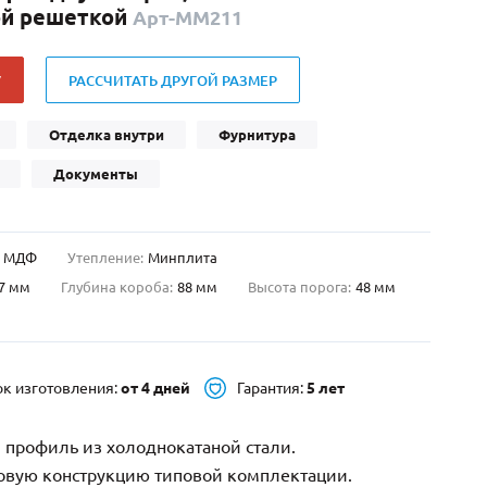
ой решеткой
Арт-ММ211
Нестандартные
(479)
Двустворчатые
(42)
У
РАССЧИТАТЬ ДРУГОЙ РАЗМЕР
С фрамугой
(265)
С внутренним открыванием
(2)
Отделка внутри
Фурнитура
4-го класса защиты
(499)
Документы
Полуторапольные
(289)
МДФ
Утепление:
Минплита
7 мм
Глубина короба:
88 мм
Высота порога:
48 мм
ок изготовления:
от 4 дней
Гарантия:
5 лет
 профиль из холоднокатаной стали.
зовую конструкцию типовой комплектации.