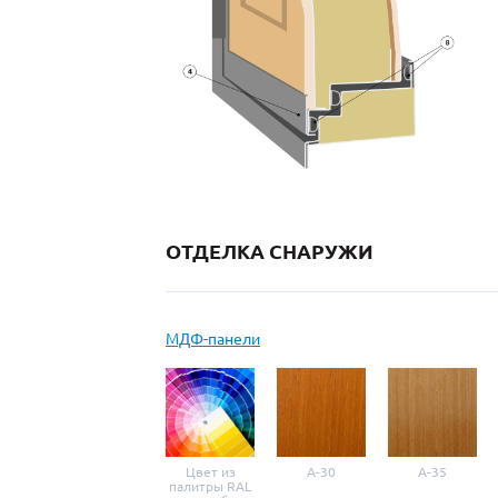
ОТДЕЛКА СНАРУЖИ
МДФ-панели
Цвет из
A-30
A-35
палитры RAL