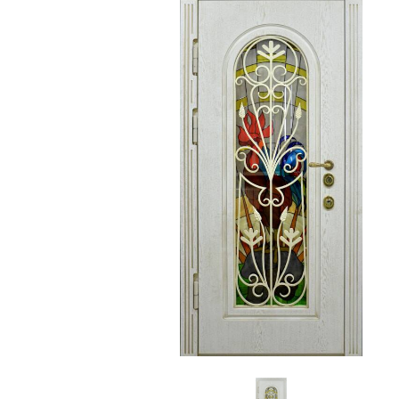
С зеркалом
Для дачи
(13)
(
С выдавленным рисунком
Для бани
(35)
(
С металлобагетом
Для общес
(571)
Белые
Для магаз
(108)
С геометрическим рисунком
Для элект
(46)
С реечным дизайном
В лифтов
(29)