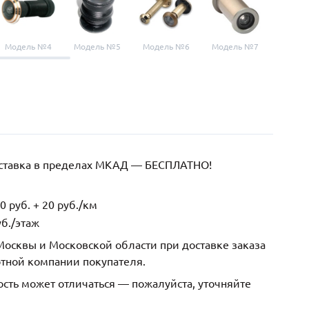
Модель №4
Модель №5
Модель №6
Модель №7
Модел
оставка в пределах МКАД — БЕСПЛАТНО!
 руб. + 20 руб./км
б./этаж
осквы и Московской области при доставке заказа
ртной компании покупателя.
ость может отличаться — пожалуйста, уточняйте