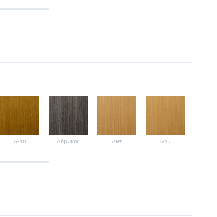
A-40
Абрикос
Ант
Б-17
Б-3