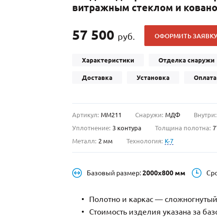
витражным стеклом и кован
С отбойником
203)
(91)
С кнокером
42)
(94)
57 500
руб.
ОФОРМИТЬ ЗАЯВК
твенных зданий
С импостами
(93)
(73)
ина
С карнизом
(49)
(207)
Характеристики
Отделка снаружи
рощитовой
С витражами
(14)
(11)
Доставка
Установка
Оплата
ые холлы
В современном стиле
(23)
(183)
Артикул:
ММ211
Снаружи:
МДФ
Внутри:
Уплотнение:
3 контура
Толщина полотна:
7
Металл:
2 мм
Технология:
K-7
Базовый размер:
2000х800 мм
Ср
Полотно и каркас — сложногнутый
Стоимость изделия указана за ба