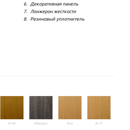
Декоративная панель
Лонжерон жесткости
Резиновый уплотнитель
A-40
Абрикос
Ант
Б-17
Б-3