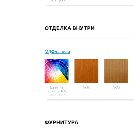
- на выбор
ОТДЕЛКА ВНУТРИ
МДФ-панели
Цвет из
A-30
A-35
палитры RAL
- на выбор
ФУРНИТУРА