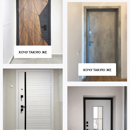
ХОЧУ ТАКУЮ ЖЕ
ХОЧУ ТАКУЮ ЖЕ