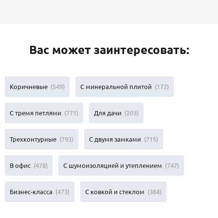
Вас может заинтересовать:
Коричневые
(549)
С минеральной плитой
(172)
С тремя петлями
(771)
Для дачи
(203)
Трехконтурные
(793)
С двумя замками
(715)
В офис
(478)
С шумоизоляцией и утеплением
(747)
Бизнес-класса
(473)
С ковкой и стеклом
(384)