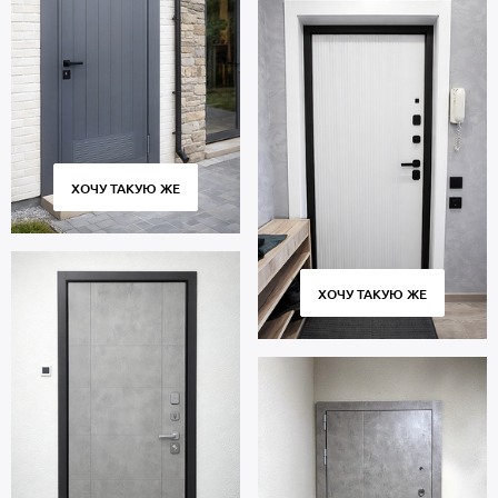
ХОЧУ ТАКУЮ ЖЕ
ХОЧУ ТАКУЮ ЖЕ