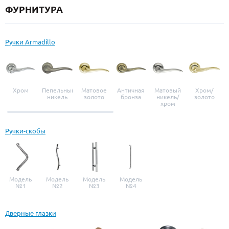
ФУРНИТУРА
Ручки Armadillo
Хром
Пепельный
Матовое
Античная
Матовый
Хром/
никель
золото
бронза
никель/
золото
хром
Ручки-скобы
Модель
Модель
Модель
Модель
№1
№2
№3
№4
Дверные глазки