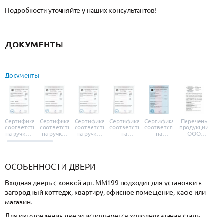
Подробности уточняйте у наших консультантов!
ДОКУМЕНТЫ
Документы
Сертификат
Сертификат
Сертификат
Сертификат
Сертификат
Перечень
соответствия
соответствия
соответствия
соответствия
соответствия
продукции
на ручки и
на ручки-
на ручки-
на
на
ООО
броненакладки
защелки
защелки
дверные
уплотнители
«УЗК», не
«Armadillo»
«Fuaro»
«Punto»
доводчики
«Schlegel
требующей
«Ajax»
Q-Lon»
сертификаци
ОСОБЕННОСТИ ДВЕРИ
Входная дверь с ковкой арт. ММ199 подходит для установки в
загородный коттедж, квартиру, офисное помещение, кафе или
магазин.
Для изготовления двери используется холоднокатаная сталь