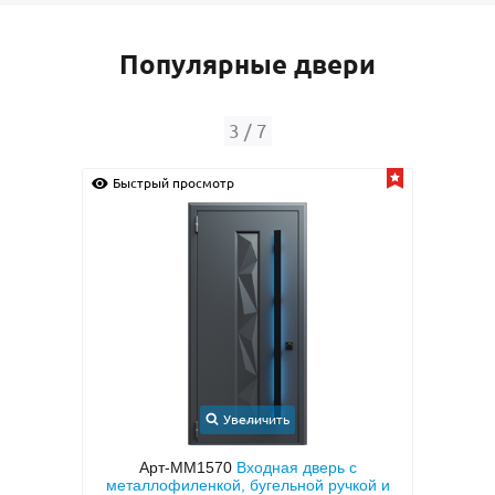
Популярные двери
3
/
7
Быстрый просмотр
Быс
Увеличить
иру с
Арт-ММ1570
Входная дверь с
Арт
тием
металлофиленкой, бугельной ручкой и
МД