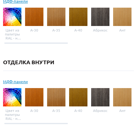
МДФ-панели
Цвет из
A-30
A-35
A-40
Абрикос
Ант
палитры
RAL - на
выбор
ОТДЕЛКА ВНУТРИ
МДФ-панели
Цвет из
A-30
A-35
A-40
Абрикос
Ант
палитры
RAL - на
выбор