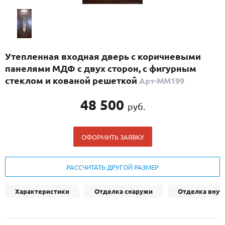
С реечным дизайном
(29)
ПО НАЗНАЧЕНИЮ
ПО ОСОБЕННОСТЯМ
Утепленная входная дверь с коричневыми
ПО КОНСТРУКЦИИ
панелями МДФ с двух сторон, с фигурным
стеклом и кованой решеткой
Арт-ММ199
Популярные двери
48 500
руб.
Двери со скидкой
ОФОРМИТЬ ЗАЯВКУ
ДВЕРИ С ТЕРМОРАЗРЫВОМ
ГАЛЕРЕЯ
РАССЧИТАТЬ ДРУГОЙ РАЗМЕР
ОПЛАТА
Характеристики
Отделка снаружи
Отделка внут
ДОСТАВКА
УСТАНОВКА