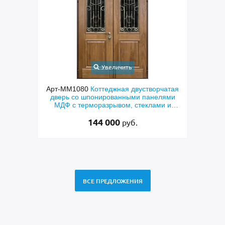
Увеличить
ходная
Арт-ММ1080
Коттеджная двустворчатая
Арт-
й МДФ
дверь со шпонированными панелями
терм
мным
МДФ с терморазрывом, стеклами и
кор
коваными решетками
144 000
руб.
ВСЕ ПРЕДЛОЖЕНИЯ