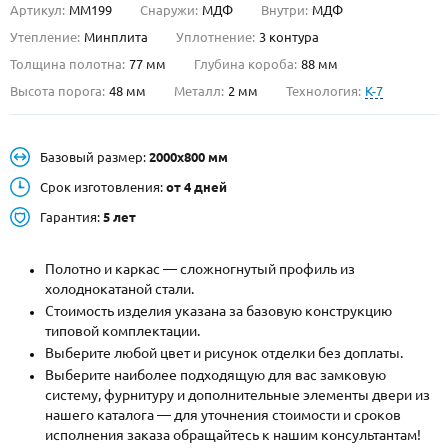
Артикул:
ММ199
Снаружи:
МДФ
Внутри:
МДФ
О НАС
Утепление:
Минплита
Уплотнение:
3 контура
Толщина полотна:
77 мм
Глубина короба:
88 мм
КОНТАКТЫ
Высота порога:
48 мм
Металл:
2 мм
Технология:
K-7
Металлические двери от производителя с доставкой и установкой в
Базовый размер:
2000х800 мм
Москве и МО
Срок изготовления:
от 4 дней
НАЙТИ:
Гарантия:
5 лет
ПН-СБ - с 9:00 до 21:00, ВС - до 19:00
+7 (495) 411-44-41
Полотно и каркас — сложногнутый профиль из
холоднокатаной стали.
INFO@META-M.RU
Стоимость изделия указана за базовую конструкцию
типовой комплектации.
ЗАПРОСИТЬ РАСЧЕТ
Выберите любой цвет и рисунок отделки без доплаты.
Выберите наиболее подходящую для вас замковую
систему, фурнитуру и дополнительные элементы двери из
Каталог
Распродажа
Как купить
нашего каталога — для уточнения стоимости и сроков
исполнения заказа обращайтесь к нашим консультантам!
Записаться на замер