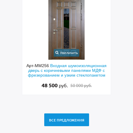
Увеличить
орная
Арт-ММ256
Входная шумоизоляционная
Арт
еклами
дверь с коричневыми панелями МДФ с
техн
нием
фрезерованием и узким стеклопакетом
скобо
48 500
руб.
50 000 руб.
ВСЕ ПРЕДЛОЖЕНИЯ