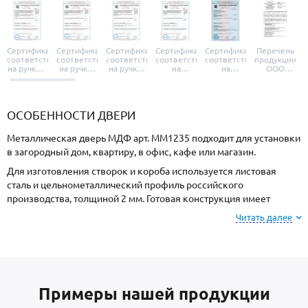
Сертификат
Сертификат
Сертификат
Сертификат
Сертификат
Перечень
соответствия
соответствия
соответствия
соответствия
соответствия
продукции
на ручки и
на ручки-
на ручки-
на
на
ООО
броненакладки
защелки
защелки
дверные
уплотнители
«УЗК», не
«Armadillo»
«Fuaro»
«Punto»
доводчики
«Schlegel
требующей
«Ajax»
Q-Lon»
сертификаци
ОСОБЕННОСТИ ДВЕРИ
Металлическая дверь МДФ арт. ММ1235 подходит для установки
в загородный дом, квартиру, в офис, кафе или магазин.
Для изготовления створок и короба используется листовая
сталь и цельнометаллический профиль российского
производства, толщиной 2 мм. Готовая конструкция имеет
повышенную прочность и надежность.
Читать далее
Для отделки с внешней стороны используется МДФ, и МДФ с
внутренней стороны. Вы можете выбрать цвет и фактуру
покрытия.
В базовую комплектацию входят: утеплитель пеноплекс с
Примеры нашей продукции
низким коэффициентом теплопроводности и 2 контура
уплотнения вокруг проема для дополнительной шумоизоляции.