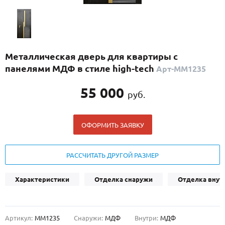
С реечным дизайном
(29)
ПО НАЗНАЧЕНИЮ
ПО ОСОБЕННОСТЯМ
Металлическая дверь для квартиры с
ПО КОНСТРУКЦИИ
панелями МДФ в стиле high-tech
Арт-ММ1235
55 000
руб.
Популярные двери
Двери со скидкой
ОФОРМИТЬ ЗАЯВКУ
ДВЕРИ С ТЕРМОРАЗРЫВОМ
РАССЧИТАТЬ ДРУГОЙ РАЗМЕР
ГАЛЕРЕЯ
Характеристики
Отделка снаружи
Отделка внут
ОПЛАТА
ДОСТАВКА
Артикул:
ММ1235
Снаружи:
МДФ
Внутри:
МДФ
УСТАНОВКА