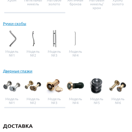
Хром
Пепельный
Матовое
Античная
Матовый
Хром/
никель
золото
бронза
никель/
золото
хром
Ручки-скобы
Модель
Модель
Модель
Модель
№1
№2
№3
№4
Дверные глазки
Модель
Модель
Модель
Модель
Модель
Модель
№1
№2
№3
№4
№5
№6
ДОСТАВКА