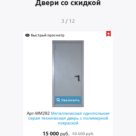
Двери со скидкой
3
/
12
Быстрый просмотр
Быс
Увеличить
Арт-ММ282
Металлическая однопольная
Арт-
рь с
серая техническая дверь с полимерной
с кор
кобой,
покраской
ением
15 000
руб.
10 500 руб.