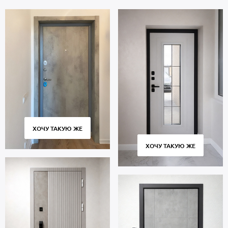
Толщина полотна 65 мм.
При изготовлении дверей термо с максимальным утеплением
используется технология терморазрыв, которая не дает двери
промерзнуть при морозах до -40° С.
Стоимость двери указана за стандартные размеры 2000х800 мм.
Вы можете вызвать бесплатно нашего замерщика для
определения размеров и расчета стоимости.
Чтобы заказать дверь МДФ, позвоните нашим менеджерам или
оставьте заявку на сайте. Изготовление – от 4 дней, доставка
собственным транспортом во все районы Москвы и Московской
области, аккуратная установка. Гарантийный период 5 лет.
ХОЧУ ТАКУЮ ЖЕ
ХОЧУ ТАКУЮ ЖЕ