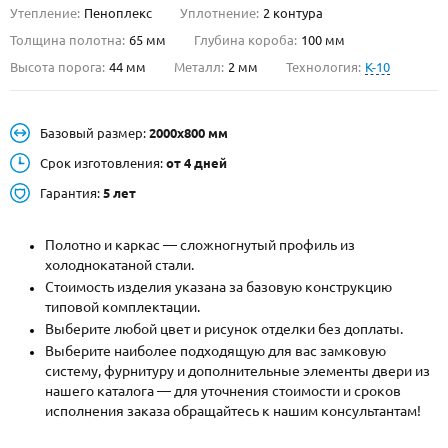
Утепление:
Пеноплекс
Уплотнение:
2 контура
О НАС
Толщина полотна:
65 мм
Глубина короба:
100 мм
Высота порога:
44 мм
Металл:
2 мм
Технология:
K-10
КОНТАКТЫ
Базовый размер:
2000х800 мм
Металлические двери от производителя с доставкой и установкой в
Москве и МО
Срок изготовления:
от 4 дней
Гарантия:
5 лет
НАЙТИ:
ПН-СБ - с 9:00 до 21:00, ВС - до 19:00
Полотно и каркас — сложногнутый профиль из
+7 (495) 411-44-41
холоднокатаной стали.
Стоимость изделия указана за базовую конструкцию
INFO@META-M.RU
типовой комплектации.
Выберите любой цвет и рисунок отделки без доплаты.
ЗАПРОСИТЬ РАСЧЕТ
Выберите наиболее подходящую для вас замковую
систему, фурнитуру и дополнительные элементы двери из
нашего каталога — для уточнения стоимости и сроков
Каталог
Распродажа
Как купить
исполнения заказа обращайтесь к нашим консультантам!
Записаться на замер