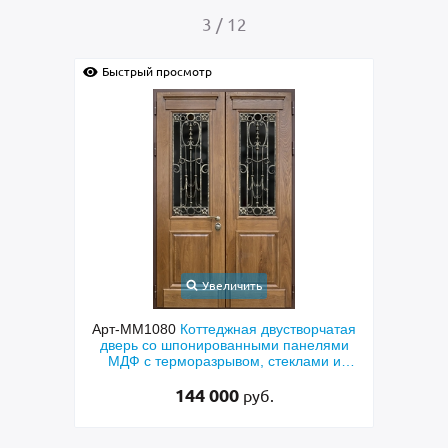
3
/
12
Быстрый просмотр
Быс
Увеличить
ходная
Арт-ММ1080
Коттеджная двустворчатая
Арт-
й МДФ
дверь со шпонированными панелями
терм
мным
МДФ с терморазрывом, стеклами и
кор
коваными решетками
144 000
руб.