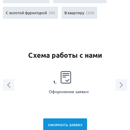
С золотой фурнитурой
(49)
В квартиру
(300)
Схема работы с нами
2.
1.
Оформление заявки
Зам
спец
ОФОРМИТЬ ЗАЯВКУ