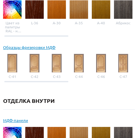
Цвет из
L-36
A-30
A-35
A-40
Абрикос
палитры
RAL - на
выбор
Образцы фрезеровки МДФ
С-41
С-42
С-43
С-44
С-46
С-47
ОТДЕЛКА ВНУТРИ
МДФ-панели