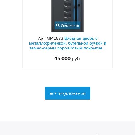
Увеличить
с
Арт-ММ1573
Входная дверь с
Арт
кой и
металлофиленкой, бугельной ручкой и
МД
тием
темно-серым порошковым покрытием
RAL 7021
45 000
руб.
ВСЕ ПРЕДЛОЖЕНИЯ