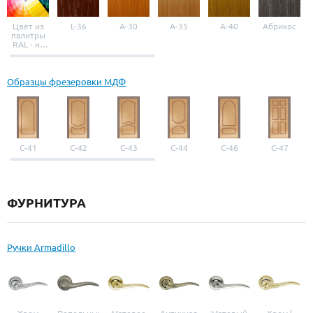
Цвет из
L-36
A-30
A-35
A-40
Абрикос
палитры
RAL - на
выбор
Образцы фрезеровки МДФ
С-41
С-42
С-43
С-44
С-46
С-47
ФУРНИТУРА
Ручки Armadillo