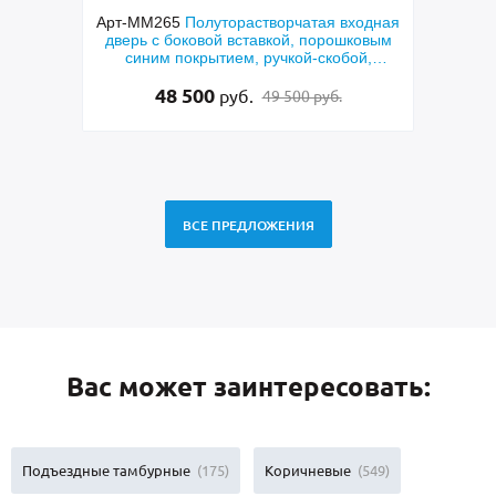
орная
Арт-ММ265
Полуторастворчатая входная
Арт-
еклами
дверь с боковой вставкой, порошковым
двер
нием
синим покрытием, ручкой-скобой,
стеклами и ковкой
48 500
руб.
49 500 руб.
ВСЕ ПРЕДЛОЖЕНИЯ
Вас может заинтересовать:
Подъездные тамбурные
(175)
Коричневые
(549)