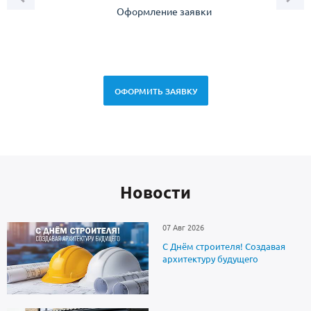
Оформление заявки
Зам
спец
ОФОРМИТЬ ЗАЯВКУ
Новоcти
07 Авг 2026
С Днём строителя! Создавая
архитектуру будущего