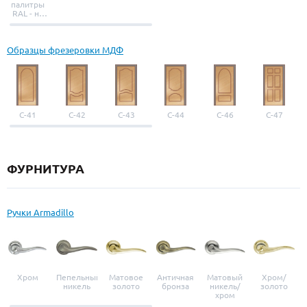
палитры
RAL - на
выбор
Образцы фрезеровки МДФ
С-41
С-42
С-43
С-44
С-46
С-47
ФУРНИТУРА
Ручки Armadillo
Хром
Пепельный
Матовое
Античная
Матовый
Хром/
никель
золото
бронза
никель/
золото
хром