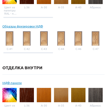
Цвет из
L-36
A-30
A-35
A-40
Абрикос
палитры
RAL - на
выбор
Образцы фрезеровки МДФ
С-41
С-42
С-43
С-44
С-46
С-47
ОТДЕЛКА ВНУТРИ
МДФ-панели
Цвет из
L-36
A-30
A-35
A-40
Абрикос