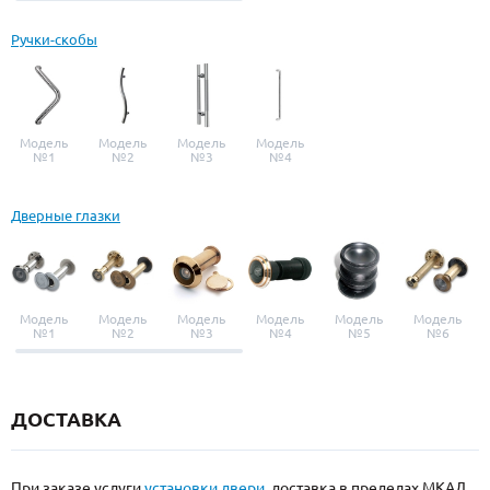
Ручки-скобы
Модель
Модель
Модель
Модель
№1
№2
№3
№4
Дверные глазки
Модель
Модель
Модель
Модель
Модель
Модель
№1
№2
№3
№4
№5
№6
ДОСТАВКА
При заказе услуги
установки двери
, доставка в пределах МКАД