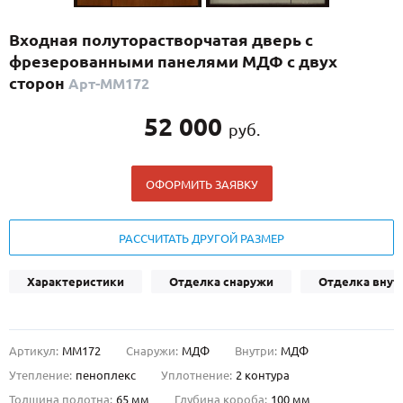
С реечным дизайном
(29)
Входная полуторастворчатая дверь с
ПО НАЗНАЧЕНИЮ
фрезерованными панелями МДФ с двух
ПО ОСОБЕННОСТЯМ
сторон
Арт-ММ172
ПО КОНСТРУКЦИИ
52 000
руб.
Популярные двери
ОФОРМИТЬ ЗАЯВКУ
Двери со скидкой
РАССЧИТАТЬ ДРУГОЙ РАЗМЕР
ДВЕРИ С ТЕРМОРАЗРЫВОМ
Характеристики
Отделка снаружи
Отделка внут
ГАЛЕРЕЯ
ОПЛАТА
Артикул:
ММ172
Снаружи:
МДФ
Внутри:
МДФ
ДОСТАВКА
Утепление:
пеноплекс
Уплотнение:
2 контура
УСТАНОВКА
Толщина полотна:
65 мм
Глубина короба:
100 мм