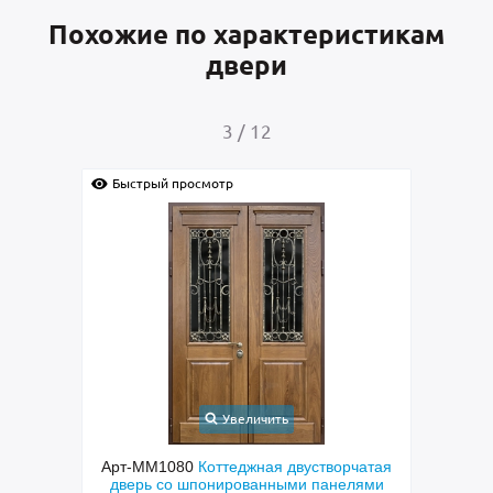
Похожие по характеристикам
двери
3
/
12
Быстрый просмотр
Быс
Увеличить
ходная
Арт-ММ1080
Коттеджная двустворчатая
Арт-
й МДФ
дверь со шпонированными панелями
терм