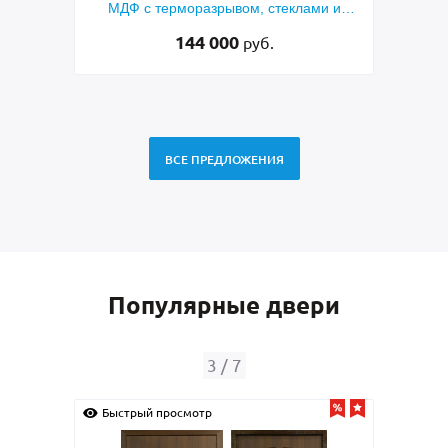
мным
МДФ с терморазрывом, стеклами и
кор
коваными решетками
144 000
руб.
ВСЕ ПРЕДЛОЖЕНИЯ
Популярные двери
3
/
7
Быстрый просмотр
Быс