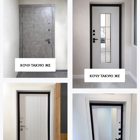
При производстве дверей с максимальным утеплением
используется технология терморазрыв, которая исключает
образование мостиков холода и промерзание двери в сильные
морозы.
Стоимость двери указана за стандартные размеры 2000х800 мм.
Вы можете заказать изготовление по размерам вашего проема.
Заказывайте дверь МДФ от производителя. Срок изготовления –
от 4 дней, доставка по всей Московской области,
профессиональный монтаж. Гарантия 5 лет.
ХОЧУ ТАКУЮ ЖЕ
ХОЧУ ТАКУЮ ЖЕ