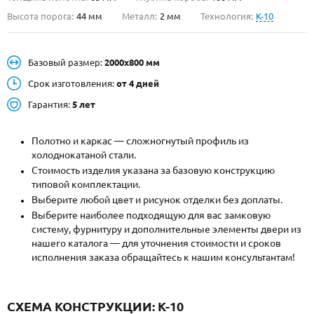
Высота порога:
44 мм
Металл:
2 мм
Технология:
K-10
О НАС
КОНТАКТЫ
Базовый размер:
2000х800 мм
Срок изготовления:
от 4 дней
Металлические двери от производителя с доставкой и установкой в
Гарантия:
5 лет
Москве и МО
НАЙТИ:
Полотно и каркас — сложногнутый профиль из
холоднокатаной стали.
ПН-СБ - с 9:00 до 21:00, ВС - до 19:00
Стоимость изделия указана за базовую конструкцию
типовой комплектации.
+7 (495) 411-44-41
Выберите любой цвет и рисунок отделки без доплаты.
INFO@META-M.RU
Выберите наиболее подходящую для вас замковую
систему, фурнитуру и дополнительные элементы двери из
ЗАПРОСИТЬ РАСЧЕТ
нашего каталога — для уточнения стоимости и сроков
исполнения заказа обращайтесь к нашим консультантам!
Каталог
Распродажа
Как купить
СХЕМА КОНСТРУКЦИИ: K-10
Записаться на замер