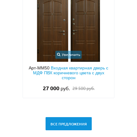
Увеличить
ионная
Арт-ММ50
Входная квартирная дверь с
Арт-
ДФ с
МДФ ПВХ коричневого цвета с двух
овкой
сторон
27 000
руб.
29 500 руб.
ВСЕ ПРЕДЛОЖЕНИЯ