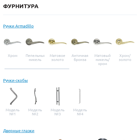
ФУРНИТУРА
Ручки Armadillo
Хром
Пепельный
Матовое
Античная
Матовый
Хром/
никель
золото
бронза
никель/
золото
хром
Ручки-скобы
Модель
Модель
Модель
Модель
№1
№2
№3
№4
Дверные глазки