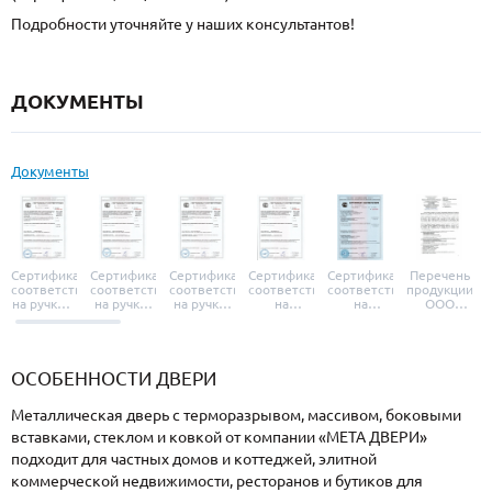
Подробности уточняйте у наших консультантов!
ДОКУМЕНТЫ
Документы
Сертификат
Сертификат
Сертификат
Сертификат
Сертификат
Перечень
соответствия
соответствия
соответствия
соответствия
соответствия
продукции
на ручки и
на ручки-
на ручки-
на
на
ООО
броненакладки
защелки
защелки
дверные
уплотнители
«УЗК», не
«Armadillo»
«Fuaro»
«Punto»
доводчики
«Schlegel
требующей
«Ajax»
Q-Lon»
сертификаци
ОСОБЕННОСТИ ДВЕРИ
Металлическая дверь с терморазрывом, массивом, боковыми
вставками, стеклом и ковкой от компании «МЕТА ДВЕРИ»
подходит для частных домов и коттеджей, элитной
коммерческой недвижимости, ресторанов и бутиков для