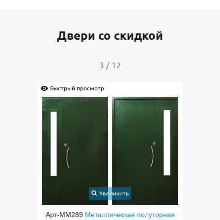
Двери со скидкой
3
/
12
Быстрый просмотр
Быс
Увеличить
ческая
Арт-ММ289
Металлическая полуторная
Арт-