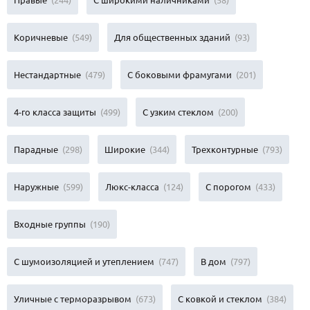
Коричневые
(549)
Для общественных зданий
(93)
Нестандартные
(479)
С боковыми фрамугами
(201)
4-го класса защиты
(499)
С узким стеклом
(200)
Парадные
(298)
Широкие
(344)
Трехконтурные
(793)
Наружные
(599)
Люкс-класса
(124)
С порогом
(433)
Входные группы
(190)
С шумоизоляцией и утеплением
(747)
В дом
(797)
Уличные с терморазрывом
(673)
С ковкой и стеклом
(384)