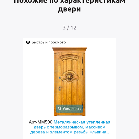
Похожие по характеристикам
двери
3
/
12
Быстрый просмотр
Быс
Увеличить
елкой
Арт-ММ590
Металлическая утепленная
Арт-
угой и
дверь с терморазрывом, массивом
дв
дерева и элементом резьбы «львиная
голова»