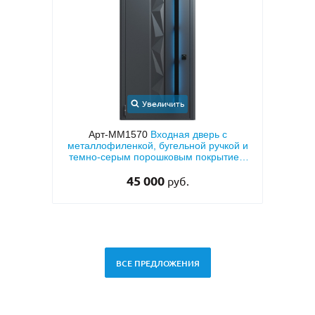
Увеличить
ионная
Арт-ММ1570
Входная дверь с
ДФ с
металлофиленкой, бугельной ручкой и
мета
овкой
темно-серым порошковым покрытием
тем
RAL 7021
45 000
руб.
ВСЕ ПРЕДЛОЖЕНИЯ