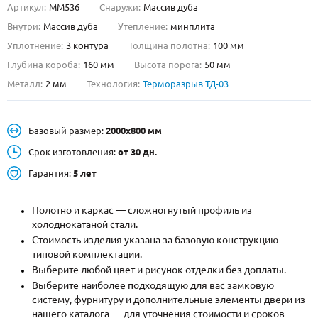
Артикул:
ММ536
Снаружи:
Массив дуба
О НАС
Внутри:
Массив дуба
Утепление:
минплита
Уплотнение:
3 контура
Толщина полотна:
100 мм
КОНТАКТЫ
Глубина короба:
160 мм
Высота порога:
50 мм
Металл:
2 мм
Технология:
Терморазрыв ТД-03
Металлические двери от производителя с доставкой и установкой в
Москве и МО
Базовый размер:
2000х800 мм
НАЙТИ:
Срок изготовления:
от 30 дн.
ПН-СБ - с 9:00 до 21:00, ВС - до 19:00
Гарантия:
5 лет
+7 (495) 411-44-41
Полотно и каркас — сложногнутый профиль из
INFO@META-M.RU
холоднокатаной стали.
Стоимость изделия указана за базовую конструкцию
ЗАПРОСИТЬ РАСЧЕТ
типовой комплектации.
Выберите любой цвет и рисунок отделки без доплаты.
Каталог
Распродажа
Как купить
Выберите наиболее подходящую для вас замковую
систему, фурнитуру и дополнительные элементы двери из
Записаться на замер
нашего каталога — для уточнения стоимости и сроков