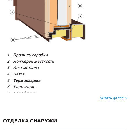
Профиль коробки
Лонжерон жесткости
Лист металла
Петля
Терморазрыв
Утеплитель
Пенофлекс
Читать далее
Пенополистерол
Декоративная панель
Декоративная панель
Резиновый уплотнитель
ОТДЕЛКА СНАРУЖИ