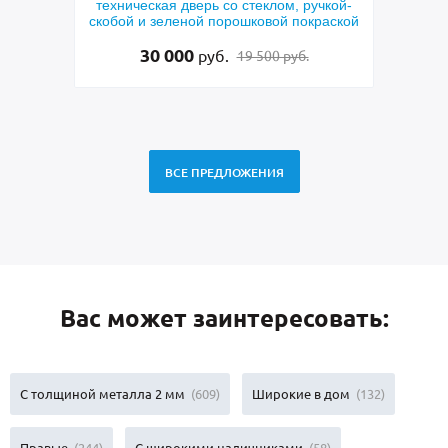
ерого
техническая дверь со стеклом, ручкой-
двер
скобой и зеленой порошковой покраской
си
30 000
руб.
19 500 руб.
ВСЕ ПРЕДЛОЖЕНИЯ
Вас может заинтересовать:
С толщиной металла 2 мм
(609)
Широкие в дом
(132)
Правые
(244)
С широкими наличниками
(58)