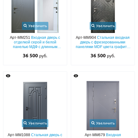
Увеличить
Увеличить
Арт-ММ251
Входная дверь с
Арт-ММ904
Стальная входная
отделкой серой и белой
дверь с фрезерованными
панелью МДФ с длинным
панелями MDF цвета графит с
зеркалом внутри
двух сторон (со
36 500
36 500
руб.
руб.
звукоизоляцией)
Увеличить
Увеличить
Арт-ММ1088
Стальная дверь с
Арт-ММ679
Входная