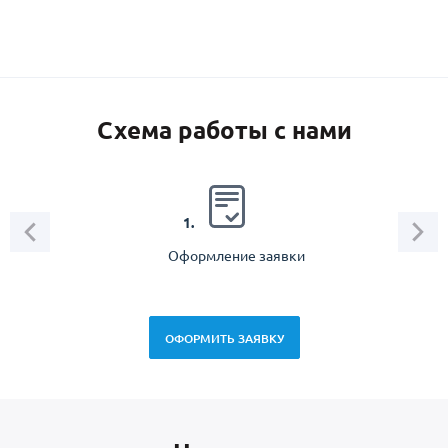
Схема работы с нами
2.
1.
Оформление заявки
Зам
спец
ОФОРМИТЬ ЗАЯВКУ