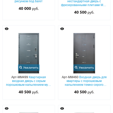
рисунком под багет
нестандартная дверь с
фрезерованными плитами МДФ
40 000
руб.
(серый окрас по RAL) с
40 500
руб.
неподвижным боковым
расширением
Увеличить
Увеличить
Арт-ММ499
Квартирная
Арт-ММ460
Входная дверь для
входная дверь с серым
квартиры с порошковым
порошковым напылением муар
напылением темно-серого
и лазерным декором (опция –
цвета и лазерной фрезеровкой
40 500
40 500
руб.
руб.
номер квартиры)