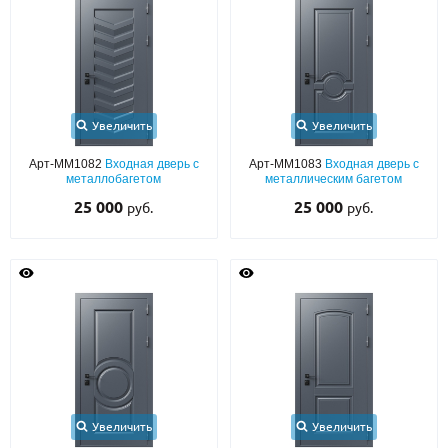
С реечным дизайном
(29)
ПО НАЗНАЧЕНИЮ
ПО ОСОБЕННОСТЯМ
ПО КОНСТРУКЦИИ
Увеличить
Увеличить
Арт-ММ1082
Входная дверь с
Арт-ММ1083
Входная дверь с
металлобагетом
металлическим багетом
Популярные двери
25 000
25 000
руб.
руб.
Двери со скидкой
ДВЕРИ С ТЕРМОРАЗРЫВОМ
ГАЛЕРЕЯ
ОПЛАТА
ДОСТАВКА
Увеличить
Увеличить
УСТАНОВКА