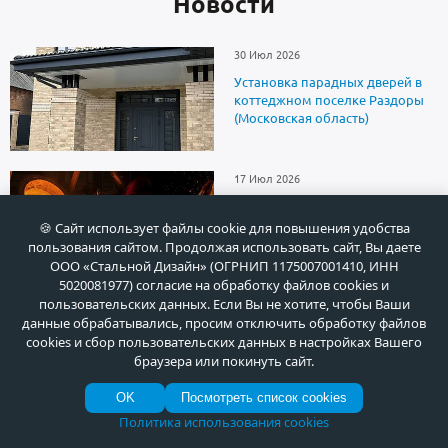
Новоcти
30 Июл 2026
Установка парадных дверей в
коттеджном поселке Раздоры
(Московская область)
17 Июл 2026
Поздравляем с Днём
металлурга! Основа индустрии
🍪 Сайт использует файлы cookie для повышения удобства
пользования сайтом. Продолжая использовать сайт, Вы даете
ООО «Стальной Дизайн» (ОГРНИП 1175007001410, ИНН
5020081977) согласие на обработку файлов cookies и
пользовательских данных. Если Вы не хотите, чтобы Ваши
данные обрабатывались, просим отключить обработку файлов
cookies и сбор пользовательских данных в настройках Вашего
браузера или покинуть сайт.
О продукции
OK
Посмотреть список cookies
Тренды в дизайне входных
Политика использования cookies
дверей в 2023 году