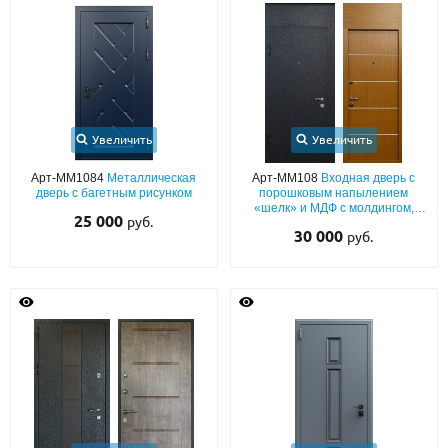
Увеличить
Увеличить
Арт-ММ1084
Металлическая
Арт-ММ108
Входная дверь с
дверь с багетным рисунком
порошковым напылением
«шелк» и МДФ с молдингом,
25 000
руб.
фрамугой и звукоизоляцией
30 000
руб.