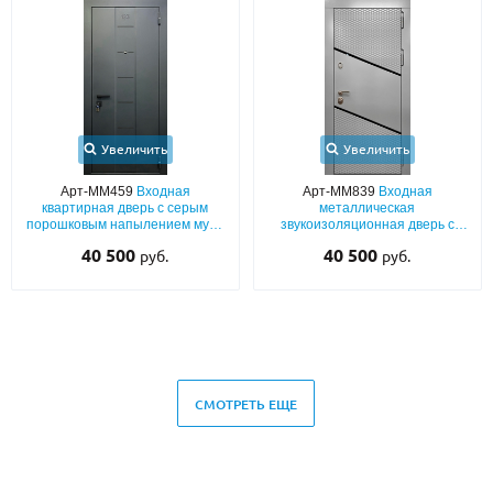
Увеличить
Увеличить
Арт-ММ459
Входная
Арт-ММ839
Входная
квартирная дверь с серым
металлическая
порошковым напылением муар
звукоизоляционная дверь с
и лазерным рисунком
панелями МДФ (серый окрас по
40 500
40 500
руб.
руб.
RAL) с черными полосками
СМОТРЕТЬ ЕЩЕ