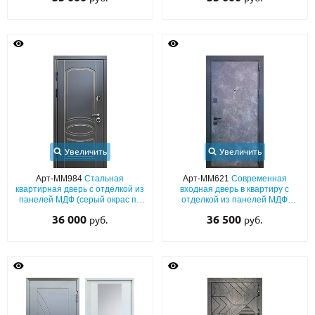
Увеличить
Увеличить
Арт-ММ984
Стальная
Арт-ММ621
Современная
квартирная дверь с отделкой из
входная дверь в квартиру с
панелей МДФ (серый окрас по
отделкой из панелей МДФ
RAL) с патиной и фрезеровкой
«текстура камня» с двух сторон
36 000
36 500
руб.
руб.
«классика»