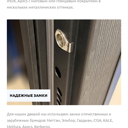
INOX, Apecs с матовым или глянцевым покрытием в
нескольких металлических оттенках.
НАДЕЖНЫЕ ЗАМКИ
Для наших дверей мы используем замки отечественных и
зарубежных брендов: Меттэм, Эльбор, Гардиан, CISA, KALE,
Mottura, Apecs, Kerberos.