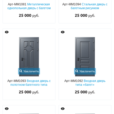
Арт-ММ1081
Металлическая
Арт-ММ1094
Стальная дверь с
однопольная дверь с багетом
багетным рисунком
О НАС
25 000
25 000
руб.
руб.
КОНТАКТЫ
Металлические двери от производителя с доставкой и установкой в
Москве и МО
НАЙТИ:
ПН-СБ - с 9:00 до 21:00, ВС - до 19:00
+7 (495) 411-44-41
Увеличить
Увеличить
INFO@META-M.RU
Арт-ММ1093
Входная дверь с
Арт-ММ1092
Входная дверь
полотном багетного типа
типа «багет»
ЗАПРОСИТЬ РАСЧЕТ
25 000
25 000
руб.
руб.
Каталог
Распродажа
Как купить
Записаться на замер