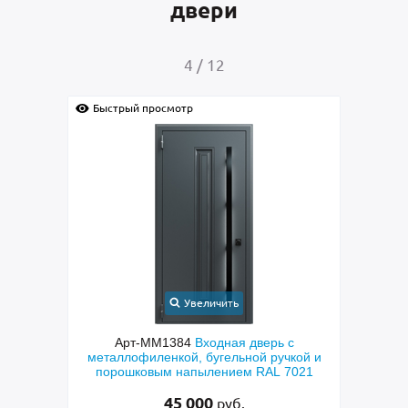
двери
4
/
12
Быстрый просмотр
Быс
Увеличить
с
Арт-ММ1384
Входная дверь с
Арт-
й
металлофиленкой, бугельной ручкой и
м
етом и
порошковым напылением RAL 7021
45 000
руб.