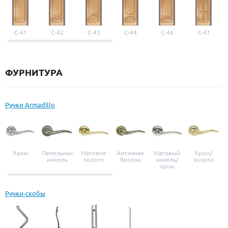
С-41
С-42
С-43
С-44
С-46
С-47
ФУРНИТУРА
Ручки Armadillo
Хром
Пепельный
Матовое
Античная
Матовый
Хром/
никель
золото
бронза
никель/
золото
хром
Ручки-скобы