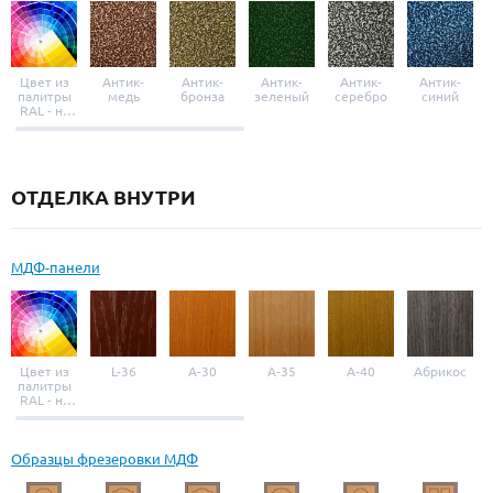
Цвет из
Антик-
Антик-
Антик-
Антик-
Антик-
палитры
медь
бронза
зеленый
серебро
синий
RAL - на
выбор
ОТДЕЛКА ВНУТРИ
МДФ-панели
Цвет из
L-36
A-30
A-35
A-40
Абрикос
палитры
RAL - на
выбор
Образцы фрезеровки МДФ