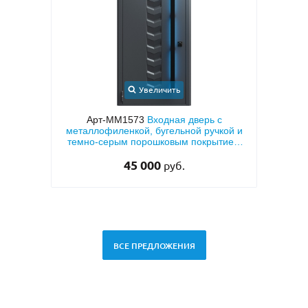
Увеличить
ерь с
Арт-ММ1573
Входная дверь с
вух
металлофиленкой, бугельной ручкой и
мета
темно-серым порошковым покрытием
тем
RAL 7021
45 000
руб.
ВСЕ ПРЕДЛОЖЕНИЯ