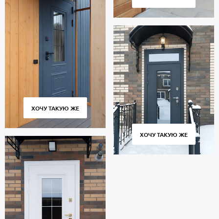
ХОЧУ ТАКУЮ ЖЕ
ХОЧУ ТАКУЮ ЖЕ