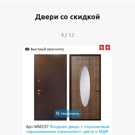
Двери со скидкой
4
/
12
Быстрый просмотр
Быс
Увеличить
Арт-ММ237
Входная дверь с порошковым
А
рь с
окрашиванием коричневого цвета и МДФ
пара