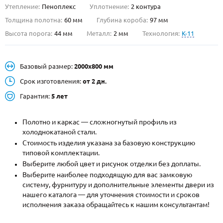
Утепление:
Пеноплекс
Уплотнение:
2 контура
О НАС
Толщина полотна:
60 мм
Глубина короба:
97 мм
Высота порога:
44 мм
Металл:
2 мм
Технология:
K-11
КОНТАКТЫ
Базовый размер:
2000х800 мм
Металлические двери от производителя с доставкой и установкой в
Москве и МО
Срок изготовления:
от 2 дн.
Гарантия:
5 лет
НАЙТИ:
ПН-СБ - с 9:00 до 21:00, ВС - до 19:00
Полотно и каркас — сложногнутый профиль из
+7 (495) 411-44-41
холоднокатаной стали.
Стоимость изделия указана за базовую конструкцию
INFO@META-M.RU
типовой комплектации.
Выберите любой цвет и рисунок отделки без доплаты.
ЗАПРОСИТЬ РАСЧЕТ
Выберите наиболее подходящую для вас замковую
систему, фурнитуру и дополнительные элементы двери из
нашего каталога — для уточнения стоимости и сроков
Каталог
Распродажа
Как купить
исполнения заказа обращайтесь к нашим консультантам!
Записаться на замер