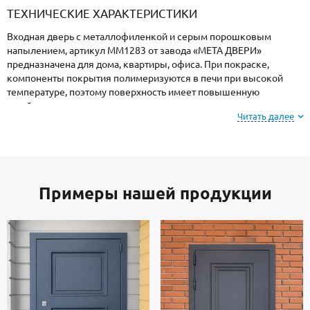
ТЕХНИЧЕСКИЕ ХАРАКТЕРИСТИКИ
Входная дверь с металлофиленкой и серым порошковым
напылением, артикул ММ1283 от завода «МЕТА ДВЕРИ»
предназначена для дома, квартиры, офиса. При покраске,
компоненты покрытия полимеризуются в печи при высокой
температуре, поэтому поверхность имеет повышенную
устойчивость к сколам и царапинам, перепадам температур,
Читать далее
повышенной влажности и осадкам.
Обратите внимание: при заказе, вы можете
выбрать цвет и фактуру
порошкового покрытия из
Примеры нашей продукции
вариантов, представленных на сайте или из
образцов у специалиста по замерам.
В основе двери — сталь металлопрокат производства Россия,
толщиной 2 мм. Изнутри отделка: МДФ. В комплектацию двери
входят замки 4-го класса взломостойкости.
В полости створки имеется утеплитель пеноплекс. Уплотнение: 2