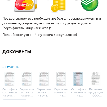
Предоставляем все необходимые бухгалтерские документы и
документы, сопровождающие нашу продукцию и услуги
(сертификаты, лицензии и т.п.)!
Подробности уточняйте у наших консультантов!
ДОКУМЕНТЫ
Документы
Сертификат
Сертификат
Сертификат
Сертификат
Сертификат
Перечень
соответствия
соответствия
соответствия
соответствия
соответствия
продукции
на ручки и
на ручки-
на ручки-
на
на
ООО
броненакладки
защелки
защелки
дверные
уплотнители
«УЗК», не
«Armadillo»
«Fuaro»
«Punto»
доводчики
«Schlegel
требующей
«Ajax»
Q-Lon»
сертификаци