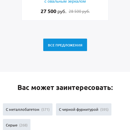
кобой,
с овальным зеркалом
ла
ением
27 500
руб.
28 500 руб.
ВСЕ ПРЕДЛОЖЕНИЯ
Вас может заинтересовать:
С металлобагетом
(571)
С черной фурнитурой
(595)
Серые
(268)