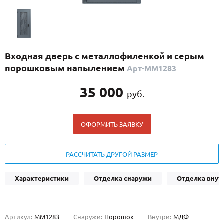
С реечным дизайном
(29)
ПО НАЗНАЧЕНИЮ
ПО ОСОБЕННОСТЯМ
Входная дверь с металлофиленкой и серым
ПО КОНСТРУКЦИИ
порошковым напылением
Арт-ММ1283
35 000
руб.
Популярные двери
Двери со скидкой
ОФОРМИТЬ ЗАЯВКУ
ДВЕРИ С ТЕРМОРАЗРЫВОМ
РАССЧИТАТЬ ДРУГОЙ РАЗМЕР
ГАЛЕРЕЯ
Характеристики
Отделка снаружи
Отделка внут
ОПЛАТА
ДОСТАВКА
Артикул:
ММ1283
Снаружи:
Порошок
Внутри:
МДФ
УСТАНОВКА