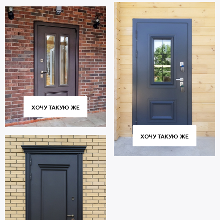
ХОЧУ ТАКУЮ ЖЕ
ХОЧУ ТАКУЮ ЖЕ