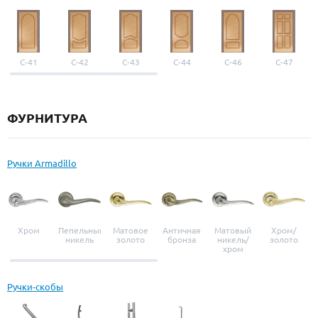
С-41
С-42
С-43
С-44
С-46
С-47
ФУРНИТУРА
Ручки Armadillo
Хром
Пепельный
Матовое
Античная
Матовый
Хром/
никель
золото
бронза
никель/
золото
хром
Ручки-скобы