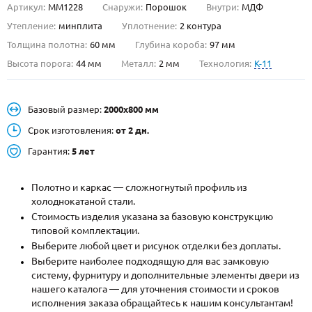
Артикул:
ММ1228
Снаружи:
Порошок
Внутри:
МДФ
О НАС
Утепление:
минплита
Уплотнение:
2 контура
Толщина полотна:
60 мм
Глубина короба:
97 мм
КОНТАКТЫ
Высота порога:
44 мм
Металл:
2 мм
Технология:
K-11
Металлические двери от производителя с доставкой и установкой в
Базовый размер:
2000х800 мм
Москве и МО
Срок изготовления:
от 2 дн.
НАЙТИ:
Гарантия:
5 лет
ПН-СБ - с 9:00 до 21:00, ВС - до 19:00
+7 (495) 411-44-41
Полотно и каркас — сложногнутый профиль из
холоднокатаной стали.
INFO@META-M.RU
Стоимость изделия указана за базовую конструкцию
типовой комплектации.
ЗАПРОСИТЬ РАСЧЕТ
Выберите любой цвет и рисунок отделки без доплаты.
Выберите наиболее подходящую для вас замковую
систему, фурнитуру и дополнительные элементы двери из
Каталог
Распродажа
Как купить
нашего каталога — для уточнения стоимости и сроков
исполнения заказа обращайтесь к нашим консультантам!
Записаться на замер