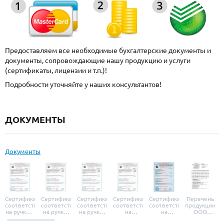
Предоставляем все необходимые бухгалтерские документы и
документы, сопровождающие нашу продукцию и услуги
(сертификаты, лицензии и т.п.)!
Подробности уточняйте у наших консультантов!
ДОКУМЕНТЫ
Документы
Сертификат
Сертификат
Сертификат
Сертификат
Сертификат
Перечень
соответствия
соответствия
соответствия
соответствия
соответствия
продукции
на ручки и
на ручки-
на ручки-
на
на
ООО
броненакладки
защелки
защелки
дверные
уплотнители
«УЗК», не