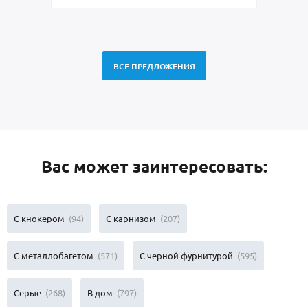
ВСЕ ПРЕДЛОЖЕНИЯ
Вас может заинтересовать:
С кнокером
(94)
С карнизом
(207)
С металлобагетом
(571)
С черной фурнитурой
(595)
Серые
(268)
В дом
(797)