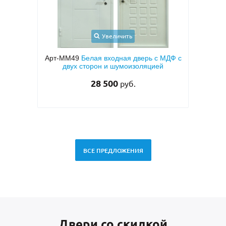
Увеличить
Арт-ММ49
Белая входная дверь с МДФ с
Арт-ММ2
и
двух сторон и шумоизоляцией
напылени
28 500
руб.
ВСЕ ПРЕДЛОЖЕНИЯ
Двери со скидкой