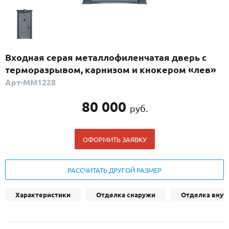
С реечным дизайном
(29)
ПО НАЗНАЧЕНИЮ
ПО ОСОБЕННОСТЯМ
Входная серая металлофиленчатая дверь с
ПО КОНСТРУКЦИИ
терморазрывом, карнизом и кнокером «лев»
Арт-ММ1228
Популярные двери
80 000
руб.
Двери со скидкой
ОФОРМИТЬ ЗАЯВКУ
ДВЕРИ С ТЕРМОРАЗРЫВОМ
ГАЛЕРЕЯ
РАССЧИТАТЬ ДРУГОЙ РАЗМЕР
ОПЛАТА
Характеристики
Отделка снаружи
Отделка внут
ДОСТАВКА
УСТАНОВКА