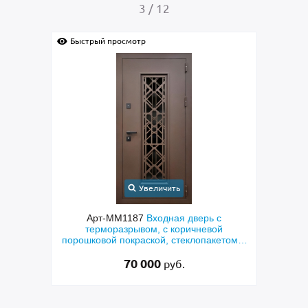
4
/
12
Быстрый просмотр
Быстрый 
Увеличить
Арт-ММ1187
Входная дверь с
Арт
терморазрывом, с коричневой
металлоф
порошковой покраской, стеклопакетом и
порошко
решеткой «лазерная резка»
70 000
руб.