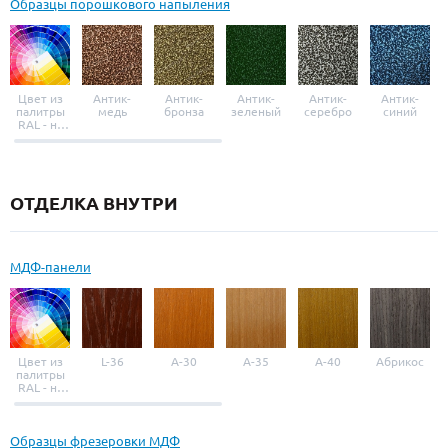
Образцы порошкового напыления
Цвет из
Антик-
Антик-
Антик-
Антик-
Антик-
палитры
медь
бронза
зеленый
серебро
синий
RAL - на
выбор
ОТДЕЛКА ВНУТРИ
МДФ-панели
Цвет из
L-36
A-30
A-35
A-40
Абрикос
палитры
RAL - на
выбор
Образцы фрезеровки МДФ