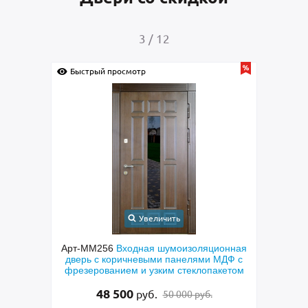
4
/
12
Быстрый просмотр
Быстрый 
Увеличить
я
Арт-ММ256
Входная шумоизоляционная
Арт-ММ28
дверь с коричневыми панелями МДФ с
серая тех
й
фрезерованием и узким стеклопакетом
48 500
15
руб.
50 000 руб.