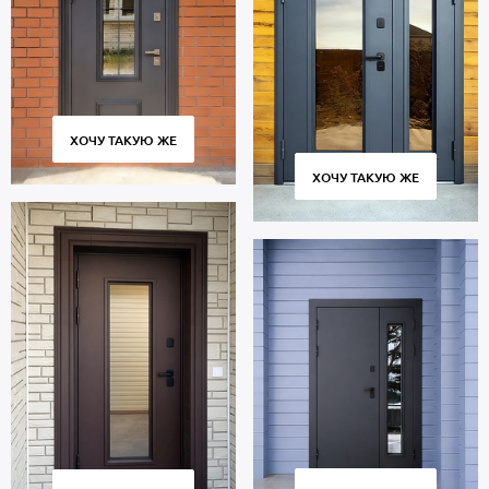
минплита. Уплотнение: 2 контура для дополнительной
шумоизоляции.
Термодверь порошок рассчитана на длительную эксплуатацию и
сохраняет работоспособность в течение 10 тысяч циклов
открытия и закрытия створки. Соблюдение технологии
изготовления, точное соответствие размеров и качественные
ХОЧУ ТАКУЮ ЖЕ
петли гарантируют плотное прилегание створки к коробке без
провисания и щелей.
ХОЧУ ТАКУЮ ЖЕ
Стоимость указана за стандартный размер 2000х800 мм.
Гарантия 5 лет.
Позвоните в отдел продаж или оставьте заявку на сайте, чтобы
заказать дверь по габаритам вашего проема. Выезд специалиста
по замерам — бесплатно. Изготовление от 2 дн. Доставка во все
города и районы Москвы и области, профессиональный монтаж.