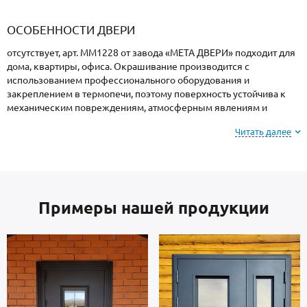
«Armadillo»
«Fuaro»
«Punto»
доводчики
«Schlegel
требующей
«Ajax»
Q-Lon»
сертификаци
ОСОБЕННОСТИ ДВЕРИ
отсутствует, арт. ММ1228 от завода «МЕТА ДВЕРИ» подходит для
дома, квартиры, офиса. Окрашивание производится с
использованием профессионального оборудования и
закреплением в термопечи, поэтому поверхность устойчива к
механическим повреждениям, атмосферным явлениям и
морозам.
Читать далее
Обратите внимание: при заказе, вы можете
выбрать цвет и фактуру
порошкового напыления из
вариантов, представленных на сайте или из
Примеры нашей продукции
образцов у мастера по замерам.
В основе двери — сталь российского производства, толщиной 2
мм. Внутренняя сторона: МДФ. Дверь укомплектована
взломостойкими замками.
В полости створки находится теплоизоляционный материал