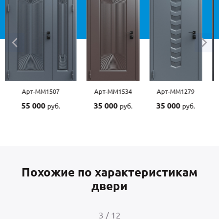
07
Арт-ММ1534
Арт-ММ1279
Арт-ММ1570
35 000
35 000
45 000
б.
руб.
руб.
руб.
Похожие по характеристикам
двери
4
/
12