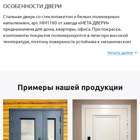
ОСОБЕННОСТИ ДВЕРИ
Стальная дверь со стеклопакетом и белым полимерным
напылением, арт. ММ1160 от завода «МЕТА ДВЕРИ»
предназначена для дома, квартиры, офиса. При покраске,
компоненты покрытия полимеризуются в печи при высокой
температуре, поэтому поверхность устойчива к механическим
повреждениям, атмосферным явлениям и морозам.
Читать далее
Внимание: при заказе, вы можете
выбрать цвет и
фактуру
порошкового напыления из вариантов,
представленных на сайте или из образцов у
Примеры нашей продукции
замерщика.
Каркас коробки и полотно — сталь отечественного
производства, толщиной 2 мм. Внутренняя сторона: МДФ. На
двери установлены замки 4-го класса защиты.
В полости створки находится утеплитель пеноплекс.
Уплотнение: 2 контура для дополнительной шумоизоляции.