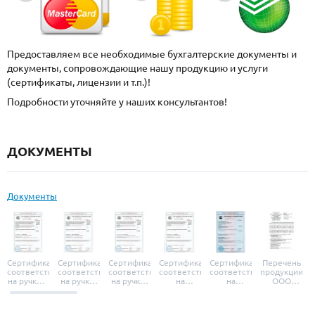
Предоставляем все необходимые бухгалтерские документы и
документы, сопровождающие нашу продукцию и услуги
(сертификаты, лицензии и т.п.)!
Подробности уточняйте у наших консультантов!
ДОКУМЕНТЫ
Документы
Сертификат
Сертификат
Сертификат
Сертификат
Сертификат
Перечень
соответствия
соответствия
соответствия
соответствия
соответствия
продукции
на ручки и
на ручки-
на ручки-
на
на
ООО
броненакладки
защелки
защелки
дверные
уплотнители
«УЗК», не
«Armadillo»
«Fuaro»
«Punto»
доводчики
«Schlegel
требующей
«Ajax»
Q-Lon»
сертификаци