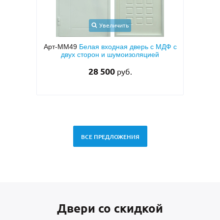
личить
Увеличить
одная дверь с МДФ с
Арт-ММ1573
Входная дверь с
 шумоизоляцией
металлофиленкой, бугельной ручкой и
темно-серым порошковым покрытием
00
RAL 7021
руб.
45 000
руб.
ВСЕ ПРЕДЛОЖЕНИЯ
Двери со скидкой