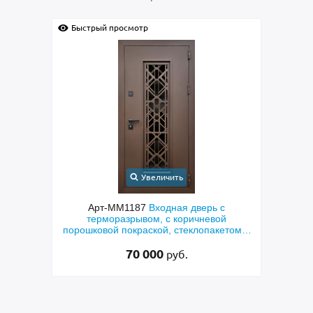
Быстрый просмотр
ичить
Увеличить
одная дверь с
Арт-ММ1384
Входная дверь с
 с коричневой
металлофиленкой, бугельной ручкой и
й, стеклопакетом и
порошковым напылением RAL 7021
ерная резка»
0
45 000
руб.
руб.