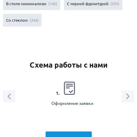
В стиле минимализм
(140)
С черной фурнитурой
(595)
Со стеклом
(344)
Схема работы с нами
2.
1.
Оформление заявки
Зам
спец