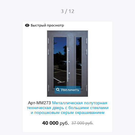
4
/
12
Быстрый просмотр
личить
Увеличить
ическая полуторная
Арт-ММ299
Металлическая техническа
с большими стеклами
дверь с полимерным покрытием серог
рым окрашиванием
цвета (подбор по RAL)
15 000
.
руб.
37 000 руб.
12 500 руб.