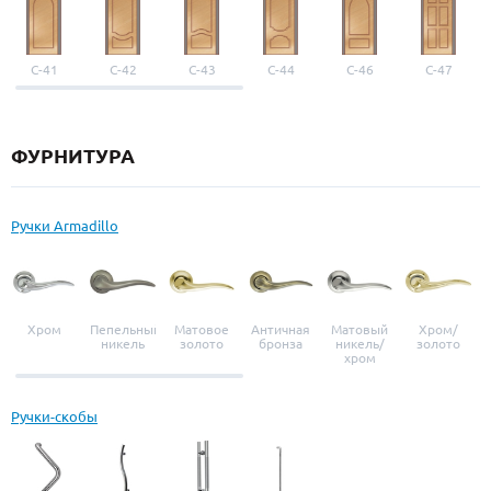
С-41
С-42
С-43
С-44
С-46
С-47
ФУРНИТУРА
Ручки Armadillo
Хром
Пепельный
Матовое
Античная
Матовый
Хром/
никель
золото
бронза
никель/
золото
хром
Ручки-скобы