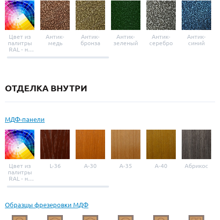
Цвет из
Антик-
Антик-
Антик-
Антик-
Антик-
палитры
медь
бронза
зеленый
серебро
синий
RAL - на
выбор
ОТДЕЛКА ВНУТРИ
МДФ-панели
Цвет из
L-36
A-30
A-35
A-40
Абрикос
палитры
RAL - на
выбор
Образцы фрезеровки МДФ