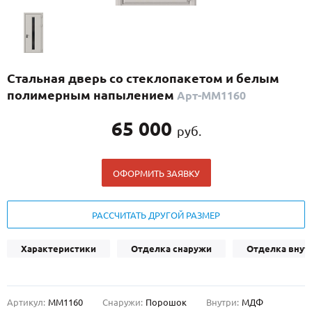
С реечным дизайном
(29)
ПО НАЗНАЧЕНИЮ
ПО ОСОБЕННОСТЯМ
Стальная дверь со стеклопакетом и белым
ПО КОНСТРУКЦИИ
полимерным напылением
Арт-ММ1160
65 000
руб.
Популярные двери
Двери со скидкой
ОФОРМИТЬ ЗАЯВКУ
ДВЕРИ С ТЕРМОРАЗРЫВОМ
РАССЧИТАТЬ ДРУГОЙ РАЗМЕР
ГАЛЕРЕЯ
Характеристики
Отделка снаружи
Отделка внут
ОПЛАТА
ДОСТАВКА
Артикул:
ММ1160
Снаружи:
Порошок
Внутри:
МДФ
УСТАНОВКА