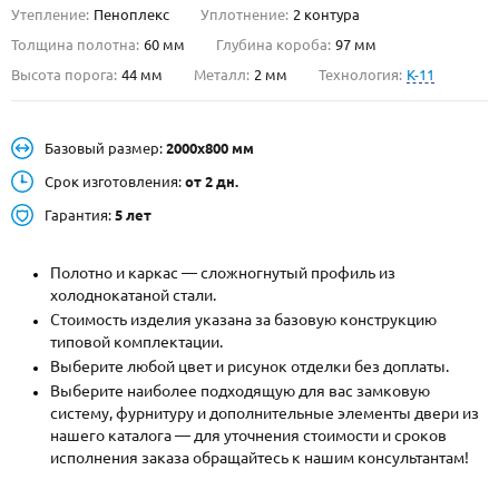
Утепление:
Пеноплекс
Уплотнение:
2 контура
О НАС
Толщина полотна:
60 мм
Глубина короба:
97 мм
Высота порога:
44 мм
Металл:
2 мм
Технология:
K-11
КОНТАКТЫ
Базовый размер:
2000х800 мм
Металлические двери от производителя с доставкой и установкой в
Москве и МО
Срок изготовления:
от 2 дн.
Гарантия:
5 лет
НАЙТИ:
ПН-СБ - с 9:00 до 21:00, ВС - до 19:00
Полотно и каркас — сложногнутый профиль из
+7 (495) 411-44-41
холоднокатаной стали.
Стоимость изделия указана за базовую конструкцию
INFO@META-M.RU
типовой комплектации.
Выберите любой цвет и рисунок отделки без доплаты.
ЗАПРОСИТЬ РАСЧЕТ
Выберите наиболее подходящую для вас замковую
систему, фурнитуру и дополнительные элементы двери из
нашего каталога — для уточнения стоимости и сроков
Каталог
Распродажа
Как купить
исполнения заказа обращайтесь к нашим консультантам!
Записаться на замер