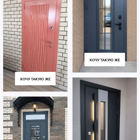
ХОЧУ ТАКУЮ ЖЕ
ХОЧУ ТАКУЮ ЖЕ