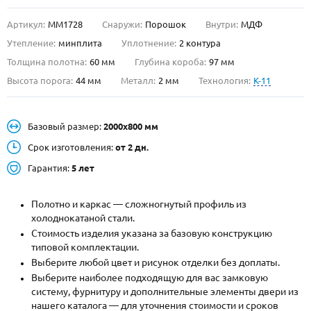
Артикул:
ММ1728
Снаружи:
Порошок
Внутри:
МДФ
О НАС
Утепление:
минплита
Уплотнение:
2 контура
КОНТАКТЫ
Толщина полотна:
60 мм
Глубина короба:
97 мм
Высота порога:
44 мм
Металл:
2 мм
Технология:
K-11
Металлические двери от производителя с доставкой и установкой в
Москве и МО
Базовый размер:
2000х800 мм
НАЙТИ:
Срок изготовления:
от 2 дн.
ПН-СБ - с 9:00 до 21:00, ВС - до 19:00
Гарантия:
5 лет
+7 (495) 411-44-41
Полотно и каркас — сложногнутый профиль из
INFO@META-M.RU
холоднокатаной стали.
Стоимость изделия указана за базовую конструкцию
ЗАПРОСИТЬ РАСЧЕТ
типовой комплектации.
Выберите любой цвет и рисунок отделки без доплаты.
Каталог
Распродажа
Как купить
Выберите наиболее подходящую для вас замковую
систему, фурнитуру и дополнительные элементы двери из
Записаться на замер
нашего каталога — для уточнения стоимости и сроков