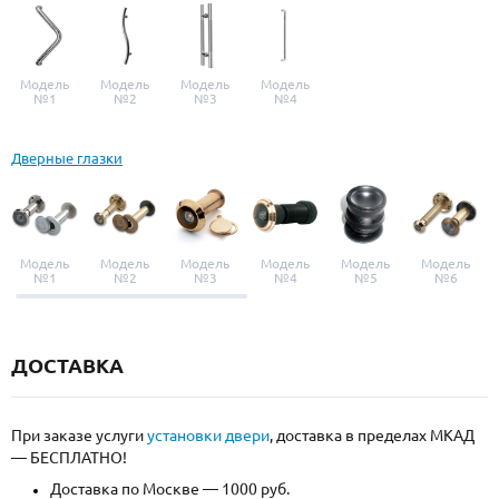
Модель
Модель
Модель
Модель
№1
№2
№3
№4
Дверные глазки
Модель
Модель
Модель
Модель
Модель
Модель
№1
№2
№3
№4
№5
№6
ДОСТАВКА
При заказе услуги
установки двери
, доставка в пределах МКАД
— БЕСПЛАТНО!
Доставка по Москве — 1000 руб.