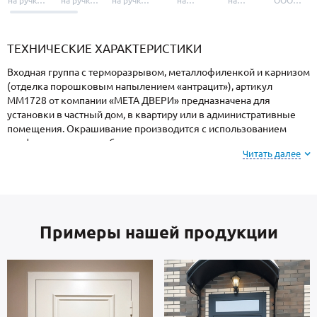
на ручки и
на ручки-
на ручки-
на
на
ООО
броненакладки
защелки
защелки
дверные
уплотнители
«УЗК», не
«Armadillo»
«Fuaro»
«Punto»
доводчики
«Schlegel
требующей
«Ajax»
Q-Lon»
сертификаци
ТЕХНИЧЕСКИЕ ХАРАКТЕРИСТИКИ
Входная группа с терморазрывом, металлофиленкой и карнизом
(отделка порошковым напылением «антрацит»), артикул
ММ1728 от компании «МЕТА ДВЕРИ» предназначена для
установки в частный дом, в квартиру или в административные
помещения. Окрашивание производится с использованием
профессионального оборудования и закреплением в термопечи,
Читать далее
поэтому поверхность имеет повышенную устойчивость к сколам
и царапинам, перепадам температур, повышенной влажности и
осадкам.
Примеры нашей продукции
Внимание: при заказе, вы можете
выбрать цвет и
фактуру
порошкового напыления из вариантов,
представленных на сайте или из образцов у
мастера по замерам.