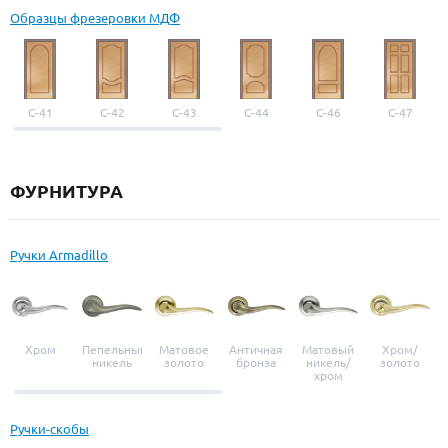
Образцы фрезеровки МДФ
С-41
С-42
С-43
С-44
С-46
С-47
ФУРНИТУРА
Ручки Armadillo
Хром
Пепельный
Матовое
Античная
Матовый
Хром/
никель
золото
бронза
никель/
золото
хром
Ручки-скобы