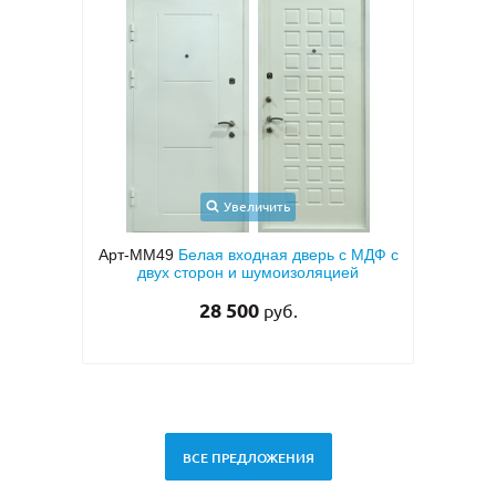
Увеличить
Уве
рт-ММ49
Белая входная дверь с МДФ с
Арт-ММ50
Входная 
двух сторон и шумоизоляцией
МДФ ПВХ коричнев
сто
28 500
руб.
27 000
руб.
ВСЕ ПРЕДЛОЖЕНИЯ