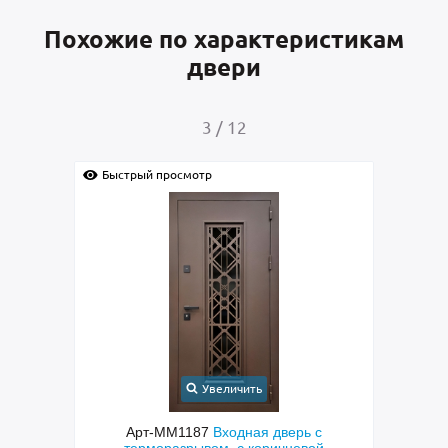
Похожие по характеристикам
двери
4
/
12
Быстрый просмотр
Быстрый просмотр
Увеличить
Уве
Арт-ММ1187
Входная дверь с
Арт-ММ1384
Вх
терморазрывом, с коричневой
металлофиленкой, б