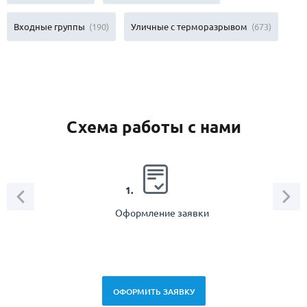
Входные группы
(190)
Уличные с терморазрывом
(673)
Схема работы с нами
2.
1.
Оформление заявки
Зам
спец
ОФОРМИТЬ ЗАЯВКУ