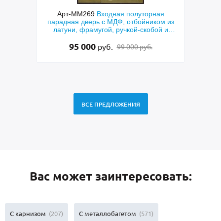
Арт-ММ269
Входная полуторная
Арт-ММ282
Метал
парадная дверь с МДФ, отбойником из
серая техническа
латуни, фрамугой, ручкой-скобой и
пок
стеклом
95 000
15 000
руб.
ру
99 000 руб.
ВСЕ ПРЕДЛОЖЕНИЯ
Вас может заинтересовать:
С карнизом
(207)
С металлобагетом
(571)