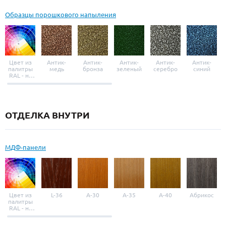
Образцы порошкового напыления
Цвет из
Антик-
Антик-
Антик-
Антик-
Антик-
палитры
медь
бронза
зеленый
серебро
синий
RAL - на
выбор
ОТДЕЛКА ВНУТРИ
МДФ-панели
Цвет из
L-36
A-30
A-35
A-40
Абрикос
палитры
RAL - на
выбор