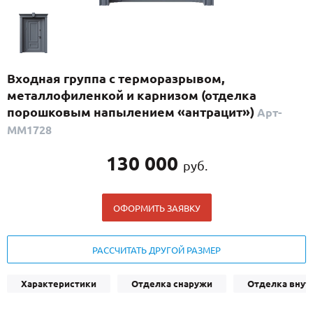
С реечным дизайном
(29)
ПО НАЗНАЧЕНИЮ
ПО ОСОБЕННОСТЯМ
Входная группа с терморазрывом,
ПО КОНСТРУКЦИИ
металлофиленкой и карнизом (отделка
порошковым напылением «антрацит»)
Арт-
ММ1728
Популярные двери
Двери со скидкой
130 000
руб.
ДВЕРИ С ТЕРМОРАЗРЫВОМ
ОФОРМИТЬ ЗАЯВКУ
ГАЛЕРЕЯ
РАССЧИТАТЬ ДРУГОЙ РАЗМЕР
ОПЛАТА
ДОСТАВКА
Характеристики
Отделка снаружи
Отделка внут
УСТАНОВКА