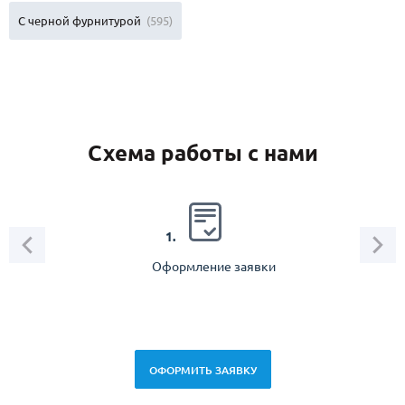
С черной фурнитурой
(595)
Схема работы с нами
2.
1.
Оформление заявки
Зам
спец
ОФОРМИТЬ ЗАЯВКУ