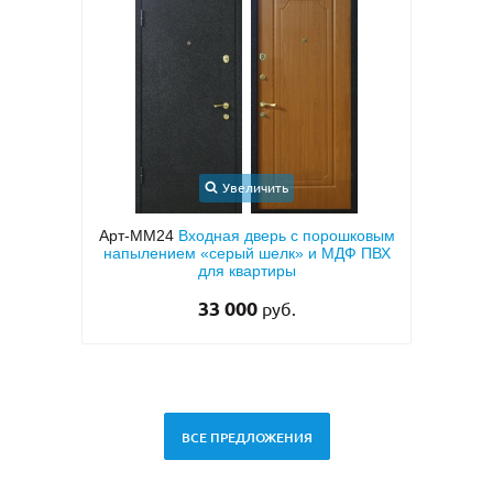
Увеличить
порошковым
Арт-ММ1570
Входная дверь с
и МДФ ПВХ
металлофиленкой, бугельной ручкой и
темно-серым порошковым покрытием
RAL 7021
45 000
руб.
ВСЕ ПРЕДЛОЖЕНИЯ