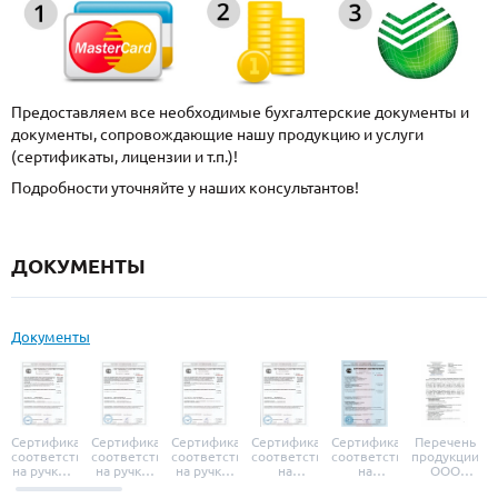
Предоставляем все необходимые бухгалтерские документы и
документы, сопровождающие нашу продукцию и услуги
(сертификаты, лицензии и т.п.)!
Подробности уточняйте у наших консультантов!
ДОКУМЕНТЫ
Документы
Сертификат
Сертификат
Сертификат
Сертификат
Сертификат
Перечень
соответствия
соответствия
соответствия
соответствия
соответствия
продукции
на ручки и
на ручки-
на ручки-
на
на
ООО
броненакладки
защелки
защелки
дверные
уплотнители
«УЗК», не