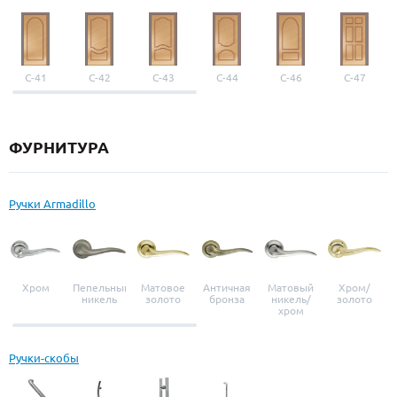
С-41
С-42
С-43
С-44
С-46
С-47
ФУРНИТУРА
Ручки Armadillo
Хром
Пепельный
Матовое
Античная
Матовый
Хром/
никель
золото
бронза
никель/
золото
хром
Ручки-скобы