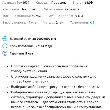
Артикул:
ММ1629
Снаружи:
Порошок
Внутри:
МДФ
О НАС
Утепление:
Пеноплекс
Уплотнение:
2 контура
Толщина полотна:
60 мм
Глубина короба:
97 мм
КОНТАКТЫ
Высота порога:
44 мм
Металл:
2 мм
Технология:
K-11
Металлические двери от производителя с доставкой и установкой в
Базовый размер:
2000х800 мм
Москве и МО
Срок изготовления:
от 2 дн.
НАЙТИ:
Гарантия:
5 лет
ПН-СБ - с 9:00 до 21:00, ВС - до 19:00
+7 (495) 411-44-41
Полотно и каркас — сложногнутый профиль из
холоднокатаной стали.
INFO@META-M.RU
Стоимость изделия указана за базовую конструкцию
типовой комплектации.
ЗАПРОСИТЬ РАСЧЕТ
Выберите любой цвет и рисунок отделки без доплаты.
Выберите наиболее подходящую для вас замковую
систему, фурнитуру и дополнительные элементы двери из
Каталог
Распродажа
Как купить
нашего каталога — для уточнения стоимости и сроков
исполнения заказа обращайтесь к нашим консультантам!
Записаться на замер