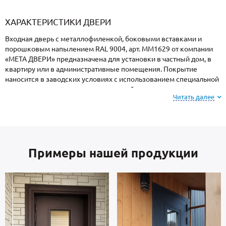
«Armadillo»
«Fuaro»
«Punto»
доводчики
«Schlegel
требующей
«Ajax»
Q-Lon»
сертификаци
ХАРАКТЕРИСТИКИ ДВЕРИ
Входная дверь с металлофиленкой, боковыми вставками и
порошковым напылением RAL 9004, арт. ММ1629 от компании
«МЕТА ДВЕРИ» предназначена для установки в частный дом, в
квартиру или в административные помещения. Покрытие
наносится в заводских условиях с использованием специальной
термопечи, поэтому поверхность устойчива к механическим
Читать далее
повреждениям, атмосферным явлениям и морозам.
Обратите внимание: при заказе, вы можете
выбрать цвет и фактуру
порошкового напыления из
Примеры нашей продукции
вариантов, представленных на сайте или из
образцов у замерщика.
В основе двери — стальные листы и многоконтурный профиль
российского производства, толщиной 2 мм. Отделка внутренней
стороны двери: МДФ. Дверь укомплектована взломостойкими