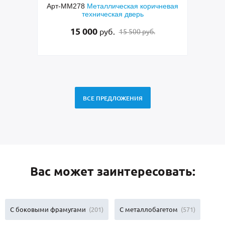
коричневая
Арт-ММ282
Металлическая однопольная
ь
серая техническая дверь с полимерной
покраской
руб.
15 000
руб.
10 500 руб.
ВСЕ ПРЕДЛОЖЕНИЯ
Вас может заинтересовать:
С боковыми фрамугами
(201)
С металлобагетом
(571)