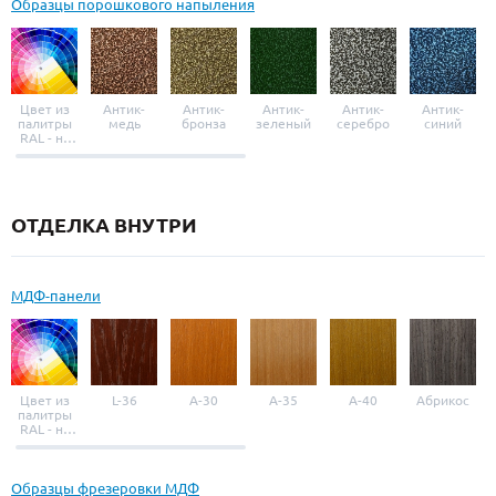
Образцы порошкового напыления
Цвет из
Антик-
Антик-
Антик-
Антик-
Антик-
палитры
медь
бронза
зеленый
серебро
синий
RAL - на
выбор
ОТДЕЛКА ВНУТРИ
МДФ-панели
Цвет из
L-36
A-30
A-35
A-40
Абрикос
палитры
RAL - на
выбор
Образцы фрезеровки МДФ