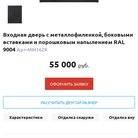
С реечным дизайном
(29)
ПО НАЗНАЧЕНИЮ
ПО ОСОБЕННОСТЯМ
Входная дверь с металлофиленкой, боковыми
ПО КОНСТРУКЦИИ
вставками и порошковым напылением RAL
9004
Арт-ММ1629
Популярные двери
55 000
руб.
Двери со скидкой
ОФОРМИТЬ ЗАЯВКУ
ДВЕРИ С ТЕРМОРАЗРЫВОМ
ГАЛЕРЕЯ
РАССЧИТАТЬ ДРУГОЙ РАЗМЕР
ОПЛАТА
Характеристики
Отделка снаружи
Отделка внут
ДОСТАВКА
УСТАНОВКА