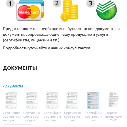
Предоставляем все необходимые бухгалтерские документы и
документы, сопровождающие нашу продукцию и услуги
(сертификаты, лицензии и т.п.)!
Подробности уточняйте у наших консультантов!
ДОКУМЕНТЫ
Документы
Сертификат
Сертификат
Сертификат
Сертификат
Сертификат
Перечень
соответствия
соответствия
соответствия
соответствия
соответствия
продукции
на ручки и
на ручки-
на ручки-
на
на
ООО
броненакладки
защелки
защелки
дверные
уплотнители
«УЗК», не