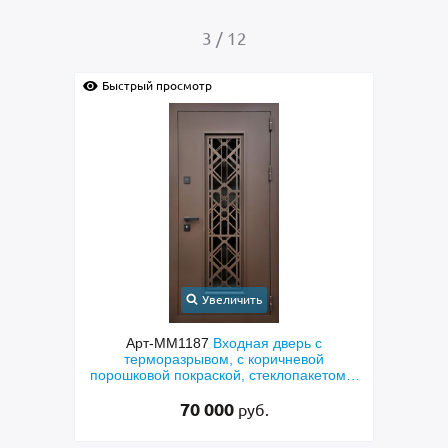
4
/
12
смотр
Быстрый просмотр
Увеличить
Увеличить
1187
Входная дверь с
Арт-ММ1384
Входная дверь
рывом, с коричневой
металлофиленкой, бугельной ру
краской, стеклопакетом и
порошковым напылением RAL 
й «лазерная резка»
70 000
45 000
руб.
руб.