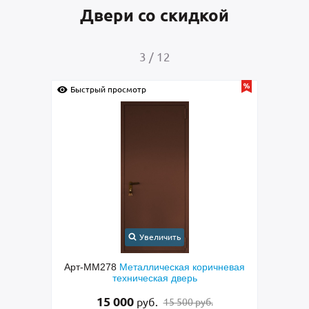
Двери со скидкой
4
/
12
осмотр
Быстрый просмотр
Увеличить
Увеличить
8
Металлическая коричневая
Арт-ММ282
Металлическая одн
ехническая дверь
серая техническая дверь с по
покраской
000
руб.
15 500 руб.