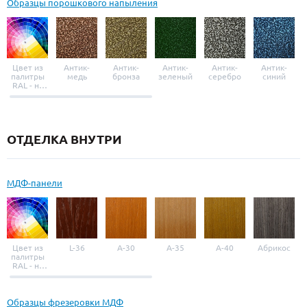
Образцы порошкового напыления
Цвет из
Антик-
Антик-
Антик-
Антик-
Антик-
палитры
медь
бронза
зеленый
серебро
синий
RAL - на
выбор
ОТДЕЛКА ВНУТРИ
МДФ-панели
Цвет из
L-36
A-30
A-35
A-40
Абрикос
палитры
RAL - на
выбор
Образцы фрезеровки МДФ