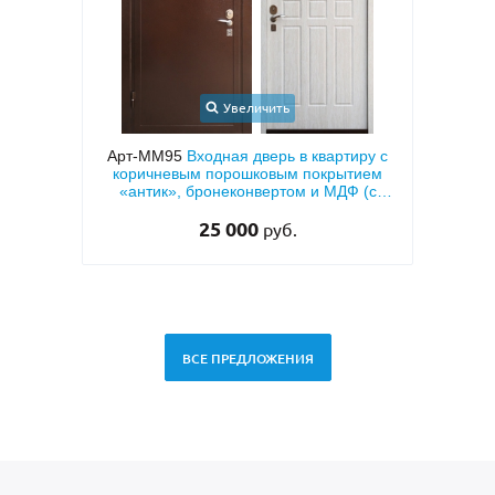
Увеличить
Увеличить
одная дверь в квартиру с
Арт-ММ1570
Входная дверь
 порошковым покрытием
металлофиленкой, бугельной ру
ронеконвертом и МДФ (с
темно-серым порошковым покр
плоизоляцией)
RAL 7021
25 000
45 000
руб.
руб.
ВСЕ ПРЕДЛОЖЕНИЯ