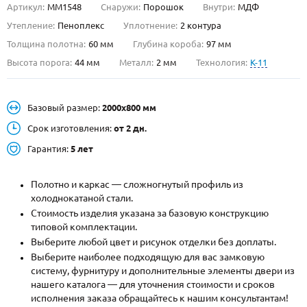
Артикул:
ММ1548
Снаружи:
Порошок
Внутри:
МДФ
О НАС
Утепление:
Пеноплекс
Уплотнение:
2 контура
Толщина полотна:
60 мм
Глубина короба:
97 мм
КОНТАКТЫ
Высота порога:
44 мм
Металл:
2 мм
Технология:
K-11
Металлические двери от производителя с доставкой и установкой в
Базовый размер:
2000х800 мм
Москве и МО
Срок изготовления:
от 2 дн.
НАЙТИ:
Гарантия:
5 лет
ПН-СБ - с 9:00 до 21:00, ВС - до 19:00
+7 (495) 411-44-41
Полотно и каркас — сложногнутый профиль из
холоднокатаной стали.
INFO@META-M.RU
Стоимость изделия указана за базовую конструкцию
типовой комплектации.
ЗАПРОСИТЬ РАСЧЕТ
Выберите любой цвет и рисунок отделки без доплаты.
Выберите наиболее подходящую для вас замковую
систему, фурнитуру и дополнительные элементы двери из
Каталог
Распродажа
Как купить
нашего каталога — для уточнения стоимости и сроков
исполнения заказа обращайтесь к нашим консультантам!
Записаться на замер