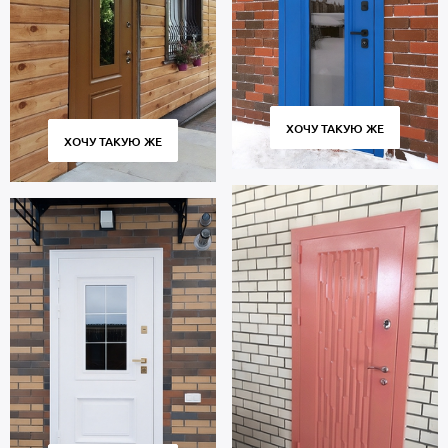
В полости створки имеется теплоизоляция пеноплекс.
Уплотнители по периметру проема: 2 контура для
дополнительной звукоизоляции.
Дверь порошок рассчитана на длительную эксплуатацию и
сохраняет работоспособность множества циклов открывания и
закрывания. Соблюдение технологии изготовления, точное
ХОЧУ ТАКУЮ ЖЕ
соответствие размеров и качественные петли обеспечивают
ХОЧУ ТАКУЮ ЖЕ
плотное прилегание полотна к коробу без скрипов и
деформаций.
Цена указана за стандартный размер 2000х800 мм. Гарантия 5
лет.
Позвоните в отдел продаж или оставьте заявку на сайте, чтобы
приобрести дверь по габаритам вашего проема. Выезд
специалиста по замерам — бесплатно. Быстрое изготовление.
Доставка во все города и районы Москвы и области, монтаж.