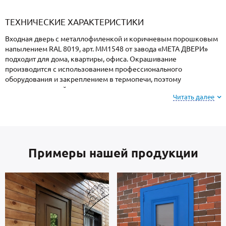
«Armadillo»
«Fuaro»
«Punto»
доводчики
«Schlegel
требующей
«Ajax»
Q-Lon»
сертификаци
ТЕХНИЧЕСКИЕ ХАРАКТЕРИСТИКИ
Входная дверь с металлофиленкой и коричневым порошковым
напылением RAL 8019, арт. ММ1548 от завода «МЕТА ДВЕРИ»
подходит для дома, квартиры, офиса. Окрашивание
производится с использованием профессионального
оборудования и закреплением в термопечи, поэтому
поверхность устойчива к механическим повреждениям,
Читать далее
атмосферным явлениям и морозам.
Для информации: при заказе, вы можете
выбрать
цвет и фактуру
порошкового покрытия из
Примеры нашей продукции
вариантов, представленных на сайте или из
образцов у мастера по замерам.
В основе двери — стальные листы и многоконтурный профиль
отечественного производства, толщиной 2 мм. Внутренняя
сторона: МДФ. Взломостойкие замки входят в комплект.