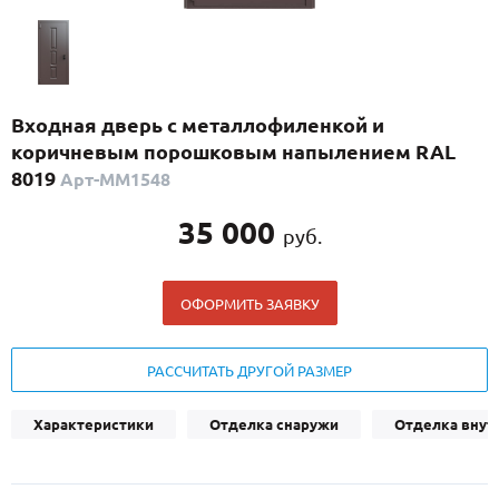
С реечным дизайном
(29)
ПО НАЗНАЧЕНИЮ
ПО ОСОБЕННОСТЯМ
Входная дверь с металлофиленкой и
ПО КОНСТРУКЦИИ
коричневым порошковым напылением RAL
8019
Арт-ММ1548
Популярные двери
35 000
руб.
Двери со скидкой
ОФОРМИТЬ ЗАЯВКУ
ДВЕРИ С ТЕРМОРАЗРЫВОМ
ГАЛЕРЕЯ
РАССЧИТАТЬ ДРУГОЙ РАЗМЕР
ОПЛАТА
Характеристики
Отделка снаружи
Отделка внут
ДОСТАВКА
УСТАНОВКА