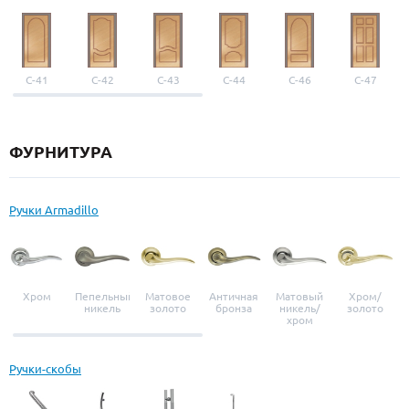
С-41
С-42
С-43
С-44
С-46
С-47
ФУРНИТУРА
Ручки Armadillo
Хром
Пепельный
Матовое
Античная
Матовый
Хром/
никель
золото
бронза
никель/
золото
хром
Ручки-скобы