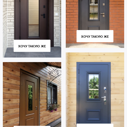
Внутренняя сторона: МДФ. Взломостойкие замки входят в
комплект.
В полости створки находится утепление пеноплекс. Уплотнители
по периметру проема: 2 контура для дополнительной
шумоизоляции.
Дверь порошок рассчитана на длительную эксплуатацию и
ХОЧУ ТАКУЮ ЖЕ
сохраняет работоспособность множества циклов открывания и
закрывания. Использование качественных комплектующих и
ХОЧУ ТАКУЮ ЖЕ
контроль за точным соответствием размеров гарантируют
плотное прилегание створки к коробке без зазоров и
сквозняков.
Стоимость указана за базовый размер 2000х800 мм. Гарантия 5
лет.
Позвоните в отдел продаж или оставьте заявку на сайте, чтобы
приобрести дверь по вашим размерам. Выезд специалиста по
замерам — бесплатно. Изготовление от 2 дн. Доставка во все
города и районы Москвы и области, профессиональный монтаж.