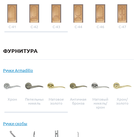
С-41
С-42
С-43
С-44
С-46
С-47
ФУРНИТУРА
Ручки Armadillo
Хром
Пепельный
Матовое
Античная
Матовый
Хром/
никель
золото
бронза
никель/
золото
хром
Ручки-скобы