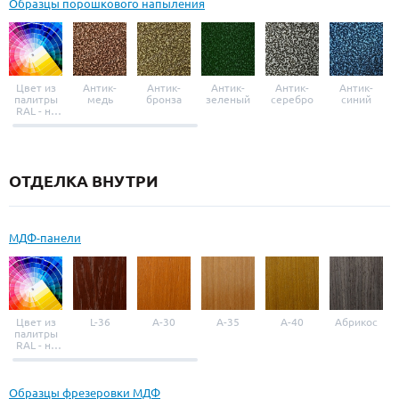
Образцы порошкового напыления
Цвет из
Антик-
Антик-
Антик-
Антик-
Антик-
палитры
медь
бронза
зеленый
серебро
синий
RAL - на
выбор
ОТДЕЛКА ВНУТРИ
МДФ-панели
Цвет из
L-36
A-30
A-35
A-40
Абрикос
палитры
RAL - на
выбор
Образцы фрезеровки МДФ