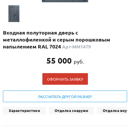
С реечным дизайном
(29)
ПО НАЗНАЧЕНИЮ
ПО ОСОБЕННОСТЯМ
Входная полуторная дверь с
ПО КОНСТРУКЦИИ
металлофиленкой и серым порошковым
напылением RAL 7024
Арт-ММ1479
Популярные двери
55 000
руб.
Двери со скидкой
ОФОРМИТЬ ЗАЯВКУ
ДВЕРИ С ТЕРМОРАЗРЫВОМ
ГАЛЕРЕЯ
РАССЧИТАТЬ ДРУГОЙ РАЗМЕР
ОПЛАТА
Характеристики
Отделка снаружи
Отделка внут
ДОСТАВКА
УСТАНОВКА