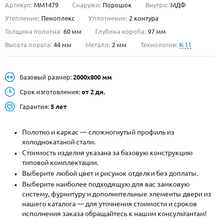
Артикул:
ММ1479
Снаружи:
Порошок
Внутри:
МДФ
О НАС
Утепление:
Пеноплекс
Уплотнение:
2 контура
Толщина полотна:
60 мм
Глубина короба:
97 мм
КОНТАКТЫ
Высота порога:
44 мм
Металл:
2 мм
Технология:
K-11
Металлические двери от производителя с доставкой и установкой в
Базовый размер:
2000х800 мм
Москве и МО
Срок изготовления:
от 2 дн.
НАЙТИ:
Гарантия:
5 лет
ПН-СБ - с 9:00 до 21:00, ВС - до 19:00
+7 (495) 411-44-41
Полотно и каркас — сложногнутый профиль из
холоднокатаной стали.
INFO@META-M.RU
Стоимость изделия указана за базовую конструкцию
типовой комплектации.
ЗАПРОСИТЬ РАСЧЕТ
Выберите любой цвет и рисунок отделки без доплаты.
Выберите наиболее подходящую для вас замковую
систему, фурнитуру и дополнительные элементы двери из
Каталог
Распродажа
Как купить
нашего каталога — для уточнения стоимости и сроков
исполнения заказа обращайтесь к нашим консультантам!
Записаться на замер