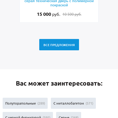
мерной
дверь с боковой вставкой, порошковым
пар
синим покрытием, ручкой-скобой,
ла
стеклами и ковкой
48 500
руб.
49 500 руб.
ВСЕ ПРЕДЛОЖЕНИЯ
Вас может заинтересовать:
Полуторапольные
(289)
С металлобагетом
(571)
С черной фурнитурой
(595)
Серые
(268)