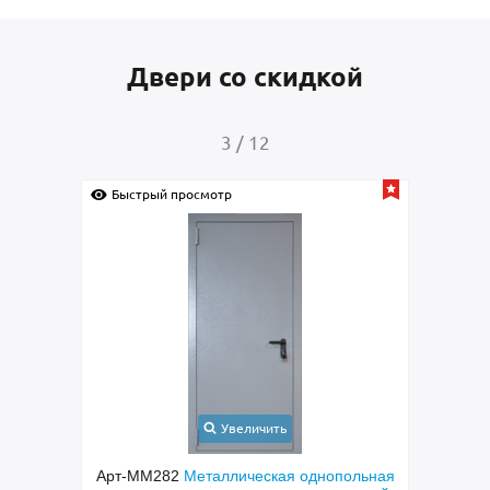
Двери со скидкой
4
/
12
Быстрый просмотр
Быс
Увеличить
ольная
Арт-ММ265
Полуторастворчатая входная