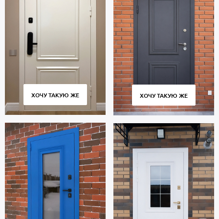
ХОЧУ ТАКУЮ ЖЕ
ХОЧУ ТАКУЮ ЖЕ