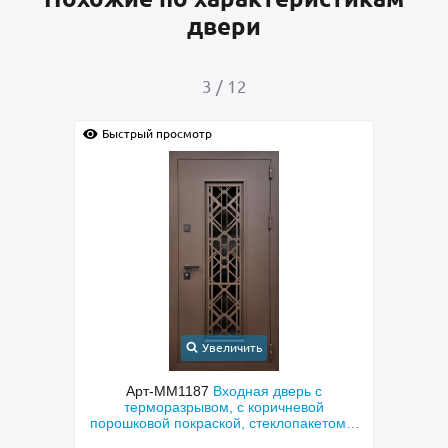
двери
4
/
12
Быстрый просмотр
Быс
Увеличить
с
Арт-ММ1384
Входная дверь с
Арт-
ой
металлофиленкой, бугельной ручкой и
м
етом и
порошковым напылением RAL 7021
»