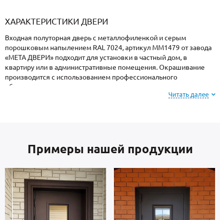
«Armadillo»
«Fuaro»
«Punto»
доводчики
«Schlegel
требующей
«Ajax»
Q-Lon»
сертификаци
ХАРАКТЕРИСТИКИ ДВЕРИ
Входная полуторная дверь с металлофиленкой и серым
порошковым напылением RAL 7024, артикул ММ1479 от завода
«МЕТА ДВЕРИ» подходит для установки в частный дом, в
квартиру или в административные помещения. Окрашивание
производится с использованием профессионального
оборудования и закреплением в термопечи, поэтому
Читать далее
поверхность устойчива к механическим повреждениям,
атмосферным явлениям и морозам.
Внимание: при заказе, вы можете
выбрать цвет и
Примеры нашей продукции
фактуру
порошкового покрытия из вариантов,
представленных на сайте или из образцов у
мастера по замерам.
Створка и короб — стальные листы и многоконтурный профиль
металлопрокат производства Россия, толщиной 2 мм.