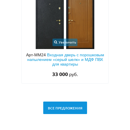
Увеличить
шковым
Арт-ММ49
Белая входная дверь с МДФ с
Арт-
Ф ПВХ
двух сторон и шумоизоляцией
две
дву
28 500
руб.
ВСЕ ПРЕДЛОЖЕНИЯ