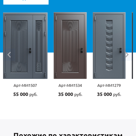
Арт-ММ1534
Арт-ММ1279
Арт-ММ1570
Арт-
35 000
35 000
45 000
45 
руб.
руб.
руб.
Похожие по характеристикам