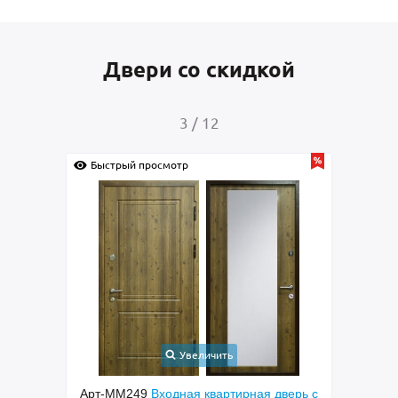
Двери со скидкой
4
/
12
Быстрый просмотр
Быстрый прос
Увеличить
Арт-ММ249
Входная квартирная дверь с
Арт-ММ256
В