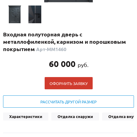
С реечным дизайном
(29)
ПО НАЗНАЧЕНИЮ
ПО ОСОБЕННОСТЯМ
Входная полуторная дверь с
ПО КОНСТРУКЦИИ
металлофиленкой, карнизом и порошковым
покрытием
Арт-ММ1460
Популярные двери
60 000
руб.
Двери со скидкой
ОФОРМИТЬ ЗАЯВКУ
ДВЕРИ С ТЕРМОРАЗРЫВОМ
ГАЛЕРЕЯ
РАССЧИТАТЬ ДРУГОЙ РАЗМЕР
ОПЛАТА
Характеристики
Отделка снаружи
Отделка внут
ДОСТАВКА
УСТАНОВКА