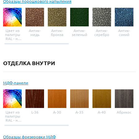
Образцы порошкового напыления
Цвет из
Антик-
Антик-
Антик-
Антик-
Антик-
палитры
медь
бронза
зеленый
серебро
синий
RAL - на
выбор
ОТДЕЛКА ВНУТРИ
МДФ-панели
Цвет из
L-36
A-30
A-35
A-40
Абрикос
палитры
RAL - на
выбор
Образцы фрезеровки МДФ