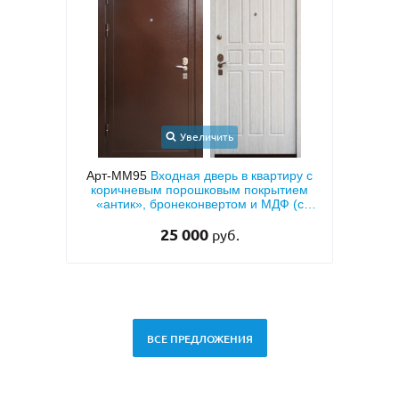
Увеличить
У
Арт-ММ95
Входная дверь в квартиру с
Арт-ММ24
Входна
коричневым порошковым покрытием
напылением «сер
«антик», бронеконвертом и МДФ (с
для 
теплоизоляцией)
25 000
33 
руб.
ВСЕ ПРЕДЛОЖЕНИЯ