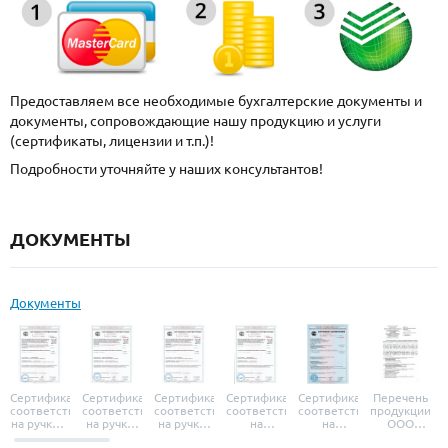
Предоставляем все необходимые бухгалтерские документы и
документы, сопровождающие нашу продукцию и услуги
(сертификаты, лицензии и т.п.)!
Подробности уточняйте у наших консультантов!
ДОКУМЕНТЫ
Документы
Сертификат
Сертификат
Сертификат
Сертификат
Сертификат
Перечень
соответствия
соответствия
соответствия
соответствия
соответствия
продукции
на ручки и
на ручки-
на ручки-
на
на
ООО
броненакладки
защелки
защелки
дверные
уплотнители
«УЗК», не