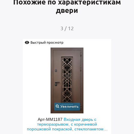
Похожие по характеристикам
двери
4
/
12
Быстрый просмотр
Быстрый просмотр
Увеличить
У
Арт-ММ1187
Входная дверь с
Арт-ММ138
терморазрывом, с коричневой
металлофиленкой,
порошковой покраской, стеклопакетом и
порошковым на
решеткой «лазерная резка»