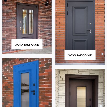
ХОЧУ ТАКУЮ ЖЕ
ХОЧУ ТАКУЮ ЖЕ