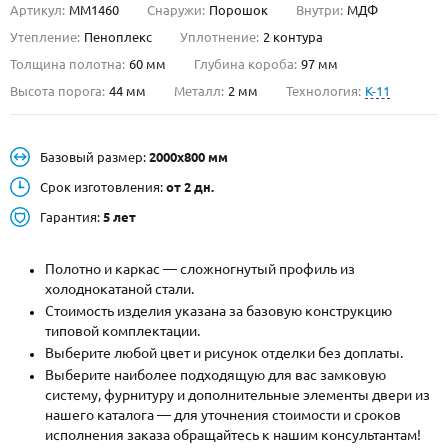
Артикул:
ММ1460
Снаружи:
Порошок
Внутри:
МДФ
О НАС
Утепление:
Пеноплекс
Уплотнение:
2 контура
Толщина полотна:
60 мм
Глубина короба:
97 мм
КОНТАКТЫ
Высота порога:
44 мм
Металл:
2 мм
Технология:
K-11
Металлические двери от производителя с доставкой и установкой в
Базовый размер:
2000х800 мм
Москве и МО
Срок изготовления:
от 2 дн.
НАЙТИ:
Гарантия:
5 лет
ПН-СБ - с 9:00 до 21:00, ВС - до 19:00
+7 (495) 411-44-41
Полотно и каркас — сложногнутый профиль из
холоднокатаной стали.
INFO@META-M.RU
Стоимость изделия указана за базовую конструкцию
типовой комплектации.
ЗАПРОСИТЬ РАСЧЕТ
Выберите любой цвет и рисунок отделки без доплаты.
Выберите наиболее подходящую для вас замковую
систему, фурнитуру и дополнительные элементы двери из
Каталог
Распродажа
Как купить
нашего каталога — для уточнения стоимости и сроков
исполнения заказа обращайтесь к нашим консультантам!
Записаться на замер