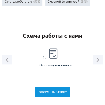
С металлобагетом
(571)
С черной фурнитурой
(595)
Схема работы с нами
2.
1.
Оформление заявки
Зам
спец
ОФОРМИТЬ ЗАЯВКУ