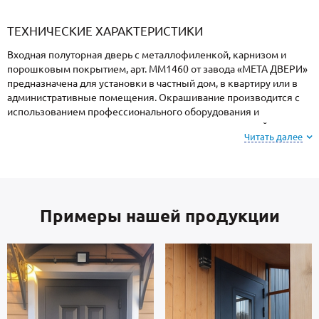
«Armadillo»
«Fuaro»
«Punto»
доводчики
«Schlegel
требующей
«Ajax»
Q-Lon»
сертификаци
ТЕХНИЧЕСКИЕ ХАРАКТЕРИСТИКИ
Входная полуторная дверь с металлофиленкой, карнизом и
порошковым покрытием, арт. ММ1460 от завода «МЕТА ДВЕРИ»
предназначена для установки в частный дом, в квартиру или в
административные помещения. Окрашивание производится с
использованием профессионального оборудования и
закреплением в термопечи, поэтому поверхность устойчива к
Читать далее
механическим повреждениям, атмосферным явлениям и
морозам.
На заметку: при заказе, вы можете
выбрать цвет и
Примеры нашей продукции
фактуру
порошкового покрытия из вариантов,
представленных на сайте или из образцов у
специалиста по замерам.
Створка и короб — сталь металлопрокат производства Россия,
толщиной 2 мм. Изнутри отделка: МДФ. В комплектацию двери