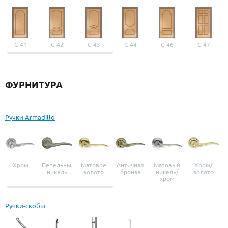
С-41
С-42
С-43
С-44
С-46
С-47
ФУРНИТУРА
Ручки Armadillo
Хром
Пепельный
Матовое
Античная
Матовый
Хром/
никель
золото
бронза
никель/
золото
хром
Ручки-скобы