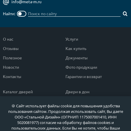
info@meta-m.ru
Найти:
О нас
Услуги
Отзывы
Как купить
Полезное
Документы
Новости
Фото продукции
Контакты
Гарантии и возврат
Каталог дверей
Двери в дом
Двери со скидкой
Парадные двери
🍪 Сайт использует файлы cookie для повышения удобства
Популярные двери
Двери в квартиру
пользования сайтом. Продолжая использовать сайт, Вы даете
ООО «Стальной Дизайн» (ОГРНИП 1175007001410, ИНН
Быстрый подбор двери
Тамбурные двери
5020081977) согласие на обработку файлов cookies и
пользовательских данных. Если Вы не хотите, чтобы Ваши
Двери класса ЭКОНОМ
Противопожарные двери