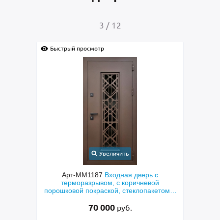
4
/
12
Быстрый просмотр
Увеличить
верь с
Арт-ММ1384
Входная дверь с
чневой
металлофиленкой, бугельной ручкой и
лопакетом и
порошковым напылением RAL 7021
езка»
45 000
руб.