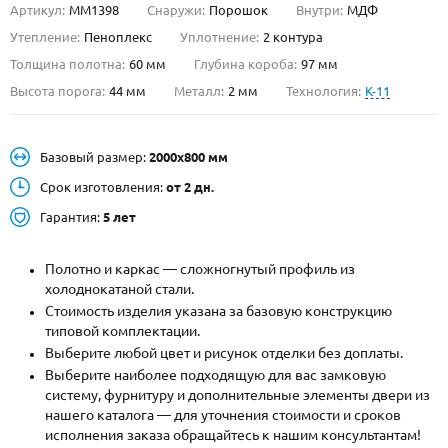
Артикул:
ММ1398
Снаружи:
Порошок
Внутри:
МДФ
О НАС
Утепление:
Пеноплекс
Уплотнение:
2 контура
Толщина полотна:
60 мм
Глубина короба:
97 мм
КОНТАКТЫ
Высота порога:
44 мм
Металл:
2 мм
Технология:
K-11
Металлические двери от производителя с доставкой и установкой в
Базовый размер:
2000х800 мм
Москве и МО
Срок изготовления:
от 2 дн.
НАЙТИ:
Гарантия:
5 лет
ПН-СБ - с 9:00 до 21:00, ВС - до 19:00
+7 (495) 411-44-41
Полотно и каркас — сложногнутый профиль из
холоднокатаной стали.
INFO@META-M.RU
Стоимость изделия указана за базовую конструкцию
типовой комплектации.
ЗАПРОСИТЬ РАСЧЕТ
Выберите любой цвет и рисунок отделки без доплаты.
Выберите наиболее подходящую для вас замковую
систему, фурнитуру и дополнительные элементы двери из
Каталог
Распродажа
Как купить
нашего каталога — для уточнения стоимости и сроков
исполнения заказа обращайтесь к нашим консультантам!
Записаться на замер