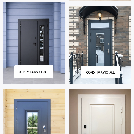
ХОЧУ ТАКУЮ ЖЕ
ХОЧУ ТАКУЮ ЖЕ