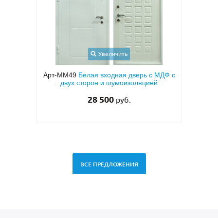
Увеличить
ерь с МДФ с
Арт-ММ1570
Входная дверь с
ляцией
металлофиленкой, бугельной ручкой и
темно-серым порошковым покрытием
RAL 7021
45 000
руб.
ВСЕ ПРЕДЛОЖЕНИЯ