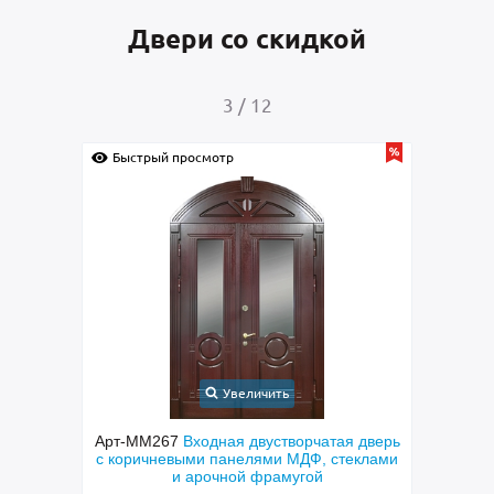
Двери со скидкой
4
/
12
Быстрый просмотр
Увеличить
рчатая дверь
Арт-ММ289
Металлическая полуторная
Ф, стеклами
техническая дверь со стеклом, ручкой-
ой
скобой и зеленой порошковой покраской