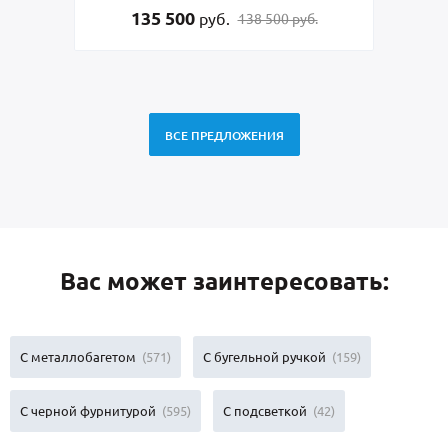
30 000
руб.
0 руб.
19 500 руб.
ВСЕ ПРЕДЛОЖЕНИЯ
Вас может заинтересовать:
С металлобагетом
(571)
С бугельной ручкой
(159)
С черной фурнитурой
(595)
С подсветкой
(42)