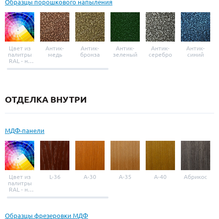
Образцы порошкового напыления
Цвет из
Антик-
Антик-
Антик-
Антик-
Антик-
палитры
медь
бронза
зеленый
серебро
синий
RAL - на
выбор
ОТДЕЛКА ВНУТРИ
МДФ-панели
Цвет из
L-36
A-30
A-35
A-40
Абрикос
палитры
RAL - на
выбор
Образцы фрезеровки МДФ