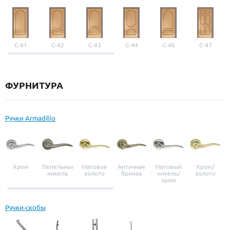
С-41
С-42
С-43
С-44
С-46
С-47
ФУРНИТУРА
Ручки Armadillo
Хром
Пепельный
Матовое
Античная
Матовый
Хром/
никель
золото
бронза
никель/
золото
хром
Ручки-скобы