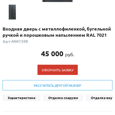
С реечным дизайном
(29)
ПО НАЗНАЧЕНИЮ
ПО ОСОБЕННОСТЯМ
Входная дверь с металлофиленкой, бугельной
ПО КОНСТРУКЦИИ
ручкой и порошковым напылением RAL 7021
Арт-ММ1398
Популярные двери
45 000
руб.
Двери со скидкой
ОФОРМИТЬ ЗАЯВКУ
ДВЕРИ С ТЕРМОРАЗРЫВОМ
ГАЛЕРЕЯ
РАССЧИТАТЬ ДРУГОЙ РАЗМЕР
ОПЛАТА
Характеристики
Отделка снаружи
Отделка внут
ДОСТАВКА
УСТАНОВКА