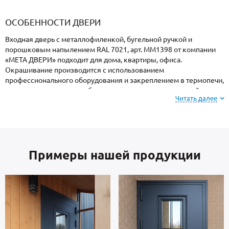
«Armadillo»
«Fuaro»
«Punto»
доводчики
«Schlegel
требующей
«Ajax»
Q-Lon»
сертификаци
ОСОБЕННОСТИ ДВЕРИ
Входная дверь с металлофиленкой, бугельной ручкой и
порошковым напылением RAL 7021, арт. ММ1398 от компании
«МЕТА ДВЕРИ» подходит для дома, квартиры, офиса.
Окрашивание производится с использованием
профессионального оборудования и закреплением в термопечи,
поэтому поверхность не боится ударов, осадков, высокой
Читать далее
влажности и колебаний температуры.
Для информации: при заказе, вы можете
выбрать
цвет и фактуру
порошкового покрытия из
Примеры нашей продукции
вариантов, представленных на сайте или из
образцов у специалиста по замерам.
Каркас коробки и полотно — сталь металлопрокат производства
Россия, толщиной 2 мм. Внутренняя сторона: МДФ.
Взломостойкие замки входят в комплект.