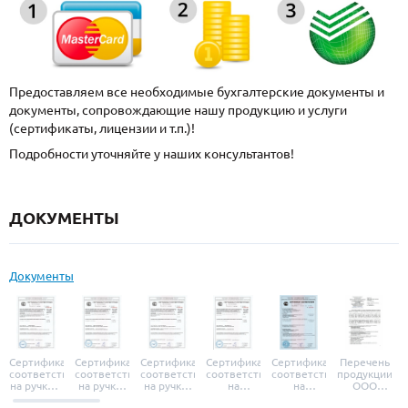
Предоставляем все необходимые бухгалтерские документы и
документы, сопровождающие нашу продукцию и услуги
(сертификаты, лицензии и т.п.)!
Подробности уточняйте у наших консультантов!
ДОКУМЕНТЫ
Документы
Сертификат
Сертификат
Сертификат
Сертификат
Сертификат
Перечень
соответствия
соответствия
соответствия
соответствия
соответствия
продукции
на ручки и
на ручки-
на ручки-
на
на
ООО
броненакладки
защелки
защелки
дверные
уплотнители
«УЗК», не