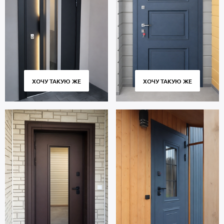
взломостойкости.
В полости створки находится утепление пеноплекс. Уплотнение:
2 контура для дополнительной защиты от посторонних звуков с
улицы или из подъезда.
Дверь порошок рассчитана на длительную эксплуатацию и
сохраняет работоспособность множества циклов открывания и
закрывания. Современное оборудование, постоянный контроль
качества на всех этапах производства обеспечивают плотное
ХОЧУ ТАКУЮ ЖЕ
ХОЧУ ТАКУЮ ЖЕ
прилегание створки к коробке без зазоров и сквозняков.
Стоимость указана за стандартный размер 2000х800 мм.
Гарантия 5 лет.
Позвоните в отдел продаж или оставьте заявку на сайте, чтобы
приобрести дверь под ваш размер. Бесплатный вызов
замерщика. Изготовление от 2 дн. Аккуратная доставка по
Москве и МО, профессиональный монтаж.