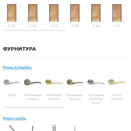
С-41
С-42
С-43
С-44
С-46
С-47
ФУРНИТУРА
Ручки Armadillo
Хром
Пепельный
Матовое
Античная
Матовый
Хром/
никель
золото
бронза
никель/
золото
хром
Ручки-скобы