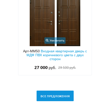
ь
Увеличить
тирная дверь с
Арт-ММ49
Белая входная дверь с МДФ с
цвета с двух
двух сторон и шумоизоляцией
28 500
руб.
500 руб.
ВСЕ ПРЕДЛОЖЕНИЯ