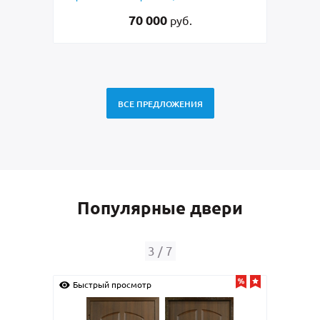
ая резка»
45 000
б.
руб.
ВСЕ ПРЕДЛОЖЕНИЯ
Популярные двери
4
/
7
Быстрый просмотр