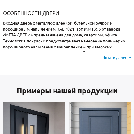
«Armadillo»
«Fuaro»
«Punto»
доводчики
«Schlegel
требующей
«Ajax»
Q-Lon»
сертификаци
ОСОБЕННОСТИ ДВЕРИ
Входная дверь с металлофиленкой, бугельной ручкой и
порошковым напылением RAL 7021, арт. ММ1395 от завода
«МЕТА ДВЕРИ» предназначена для дома, квартиры, офиса.
Технология покраски предусматривает нанесение полимерно-
порошкового напыления с закреплением при высоких
температурах, поэтому поверхность устойчива к механическим
Читать далее
повреждениям, атмосферным явлениям и морозам.
Внимание: при заказе, вы можете
выбрать цвет и
фактуру
порошкового покрытия из вариантов,
Примеры нашей продукции
представленных на сайте или из образцов у
мастера по замерам.
В основе двери — стальные листы и многоконтурный профиль
российского производства, толщиной 2 мм. Внутренняя сторона:
МДФ. В комплектацию двери входят замки 4-го класса