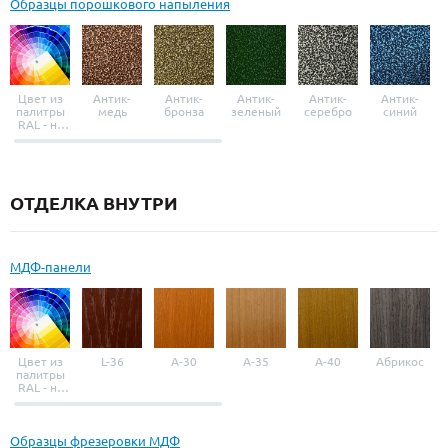
Образцы порошкового напыления
Цвет из
Антик-
Антик-
Антик-
Антик-
Антик-
палитры
медь
бронза
зеленый
серебро
синий
RAL - на
выбор
ОТДЕЛКА ВНУТРИ
МДФ-панели
Цвет из
L-36
A-30
A-35
A-40
Абрикос
палитры
RAL - на
выбор
Образцы фрезеровки МДФ