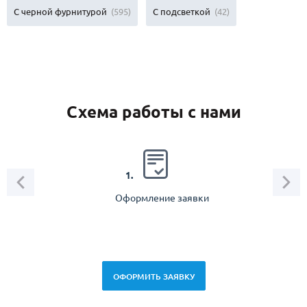
С черной фурнитурой
(595)
С подсветкой
(42)
Схема работы с нами
2.
1.
Оформление заявки
Зам
спец
ОФОРМИТЬ ЗАЯВКУ