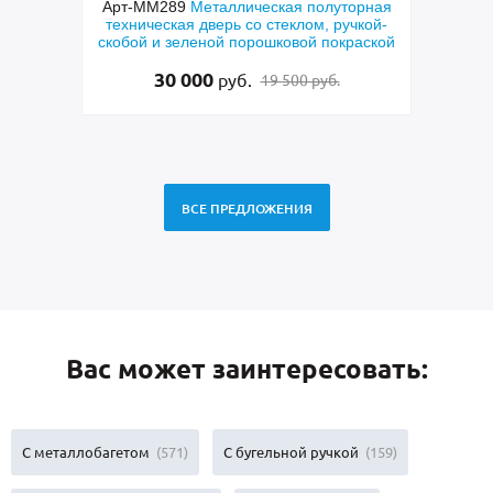
кая полуторная
Арт-ММ269
Входная полуторная
теклом, ручкой-
парадная дверь с МДФ, отбойником из
ковой покраской
латуни, фрамугой, ручкой-скобой и
стеклом
95 000
руб.
 500 руб.
99 000 руб.
ВСЕ ПРЕДЛОЖЕНИЯ
Вас может заинтересовать:
С металлобагетом
(571)
С бугельной ручкой
(159)