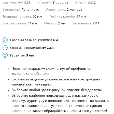
Артикул:
ММ1395
Снаружи:
Порошок
Внутри:
МДФ
О НАС
Утепление:
Пеноплекс
Уплотнение:
2 контура
Толщина полотна:
60 мм
Глубина короба:
97 мм
КОНТАКТЫ
Высота порога:
44 мм
Металл:
2 мм
Технология:
K-11
Металлические двери от производителя с доставкой и установкой в
Базовый размер:
2000х800 мм
Москве и МО
Срок изготовления:
от 2 дн.
НАЙТИ:
Гарантия:
5 лет
ПН-СБ - с 9:00 до 21:00, ВС - до 19:00
+7 (495) 411-44-41
Полотно и каркас — сложногнутый профиль из
холоднокатаной стали.
INFO@META-M.RU
Стоимость изделия указана за базовую конструкцию
типовой комплектации.
ЗАПРОСИТЬ РАСЧЕТ
Выберите любой цвет и рисунок отделки без доплаты.
Выберите наиболее подходящую для вас замковую
систему, фурнитуру и дополнительные элементы двери из
Каталог
Распродажа
Как купить
нашего каталога — для уточнения стоимости и сроков
исполнения заказа обращайтесь к нашим консультантам!
Записаться на замер