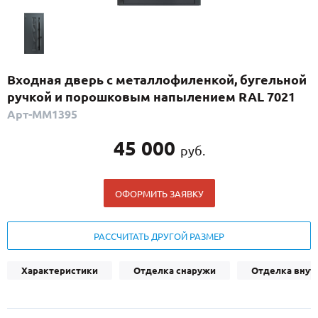
С реечным дизайном
(29)
ПО НАЗНАЧЕНИЮ
ПО ОСОБЕННОСТЯМ
Входная дверь с металлофиленкой, бугельной
ПО КОНСТРУКЦИИ
ручкой и порошковым напылением RAL 7021
Арт-ММ1395
Популярные двери
45 000
руб.
Двери со скидкой
ОФОРМИТЬ ЗАЯВКУ
ДВЕРИ С ТЕРМОРАЗРЫВОМ
ГАЛЕРЕЯ
РАССЧИТАТЬ ДРУГОЙ РАЗМЕР
ОПЛАТА
Характеристики
Отделка снаружи
Отделка внут
ДОСТАВКА
УСТАНОВКА