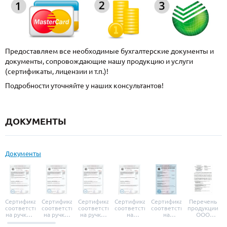
Предоставляем все необходимые бухгалтерские документы и
документы, сопровождающие нашу продукцию и услуги
(сертификаты, лицензии и т.п.)!
Подробности уточняйте у наших консультантов!
ДОКУМЕНТЫ
Документы
Сертификат
Сертификат
Сертификат
Сертификат
Сертификат
Перечень
соответствия
соответствия
соответствия
соответствия
соответствия
продукции
на ручки и
на ручки-
на ручки-
на
на
ООО
броненакладки
защелки
защелки
дверные
уплотнители
«УЗК», не