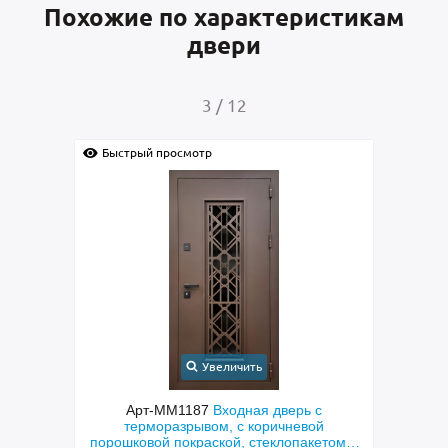
Похожие по характеристикам
двери
4
/
12
Быстрый просмотр
ь
Увеличить
я дверь с
Арт-ММ1384
Входная дверь с
коричневой
металлофиленкой, бугельной ручкой и
теклопакетом и
порошковым напылением RAL 7021