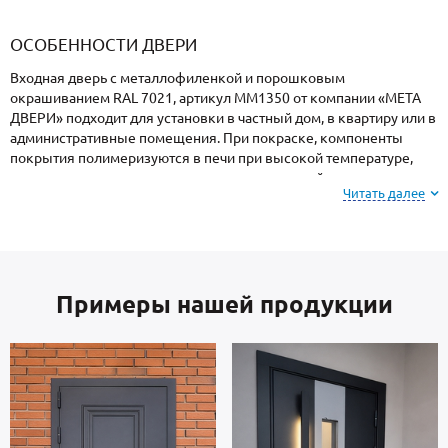
«Armadillo»
«Fuaro»
«Punto»
доводчики
«Schlegel
требующей
«Ajax»
Q-Lon»
сертификаци
ОСОБЕННОСТИ ДВЕРИ
Входная дверь с металлофиленкой и порошковым
окрашиванием RAL 7021, артикул ММ1350 от компании «МЕТА
ДВЕРИ» подходит для установки в частный дом, в квартиру или в
административные помещения. При покраске, компоненты
покрытия полимеризуются в печи при высокой температуре,
поэтому поверхность имеет повышенную устойчивость к сколам
Читать далее
и царапинам, перепадам температур, повышенной влажности и
осадкам.
Внимание: при заказе, вы можете
выбрать цвет и
Примеры нашей продукции
фактуру
порошкового покрытия из вариантов,
представленных на сайте или из образцов у
замерщика.
В основе двери — сталь российского производства, толщиной 2
мм. Отделка внутри: МДФ. На двери установлены замки 4-го