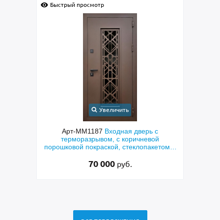
Быстрый просмотр
ть
Увеличить
ая дверь с
Арт-ММ1384
Входная дверь с
 коричневой
металлофиленкой, бугельной ручкой и
стеклопакетом и
порошковым напылением RAL 7021
ная резка»
45 000
уб.
руб.