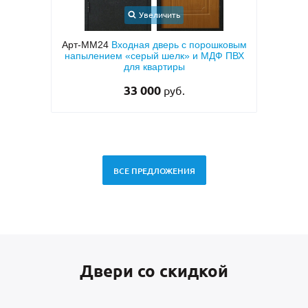
ть
Увеличить
рь с порошковым
Арт-ММ1573
Входная дверь с
елк» и МДФ ПВХ
металлофиленкой, бугельной ручкой и
иры
темно-серым порошковым покрытием
RAL 7021
45 000
уб.
руб.
ВСЕ ПРЕДЛОЖЕНИЯ
Двери со скидкой