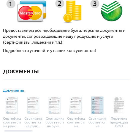
Предоставляем все необходимые бухгалтерские документы и
документы, сопровождающие нашу продукцию и услуги
(сертификаты, лицензии и т.п.)!
Подробности уточняйте у наших консультантов!
ДОКУМЕНТЫ
Документы
Сертификат
Сертификат
Сертификат
Сертификат
Сертификат
Перечень
соответствия
соответствия
соответствия
соответствия
соответствия
продукции
на ручки и
на ручки-
на ручки-
на
на
ООО
броненакладки
защелки
защелки
дверные
уплотнители
«УЗК», не