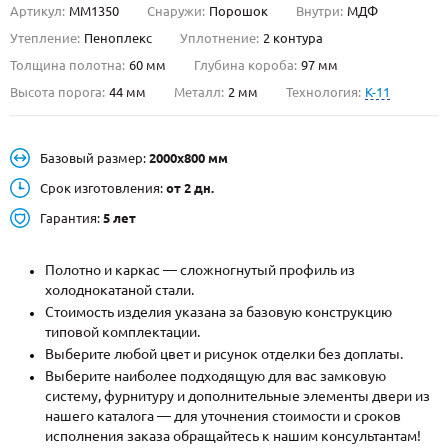
Артикул:
ММ1350
Снаружи:
Порошок
Внутри:
МДФ
О НАС
Утепление:
Пеноплекс
Уплотнение:
2 контура
Толщина полотна:
60 мм
Глубина короба:
97 мм
КОНТАКТЫ
Высота порога:
44 мм
Металл:
2 мм
Технология:
K-11
Металлические двери от производителя с доставкой и установкой в
Базовый размер:
2000х800 мм
Москве и МО
Срок изготовления:
от 2 дн.
НАЙТИ:
Гарантия:
5 лет
ПН-СБ - с 9:00 до 21:00, ВС - до 19:00
+7 (495) 411-44-41
Полотно и каркас — сложногнутый профиль из
холоднокатаной стали.
INFO@META-M.RU
Стоимость изделия указана за базовую конструкцию
типовой комплектации.
ЗАПРОСИТЬ РАСЧЕТ
Выберите любой цвет и рисунок отделки без доплаты.
Выберите наиболее подходящую для вас замковую
систему, фурнитуру и дополнительные элементы двери из
Каталог
Распродажа
Как купить
нашего каталога — для уточнения стоимости и сроков
исполнения заказа обращайтесь к нашим консультантам!
Записаться на замер