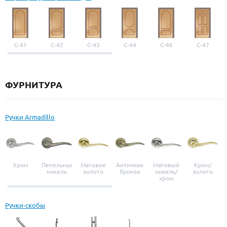
С-41
С-42
С-43
С-44
С-46
С-47
ФУРНИТУРА
Ручки Armadillo
Хром
Пепельный
Матовое
Античная
Матовый
Хром/
никель
золото
бронза
никель/
золото
хром
Ручки-скобы