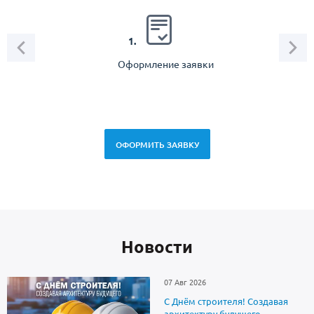
2.
1.
Оформление заявки
Зам
спец
ОФОРМИТЬ ЗАЯВКУ
Новоcти
07 Авг 2026
С Днём строителя! Создавая
архитектуру будущего