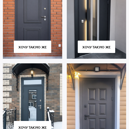
класса защиты.
В полости створки имеется теплоизоляционный материал
пеноплекс. Уплотнители по периметру проема: 2 контура для
дополнительной защиты от шума.
Дверь порошок предназначена для многолетней эксплуатации и
сохраняет работоспособность в течение 10 тысяч циклов
открытия и закрытия створки. Использование качественных
комплектующих и контроль за точным соответствием размеров
ХОЧУ ТАКУЮ ЖЕ
ХОЧУ ТАКУЮ ЖЕ
обеспечивают плотное прилегание полотна к коробу без
зазоров и сквозняков.
Цена указана за базовый размер 2000х800 мм. Гарантия 5 лет.
Позвоните в отдел продаж или оставьте заявку на сайте, чтобы
купить дверь по индивидуальным размерам. Бесплатный замер.
Быстрое изготовление. Доставка во все города и районы
Москвы и области, установка «под ключ».
ХОЧУ ТАКУЮ ЖЕ