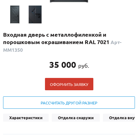
С реечным дизайном
(29)
ПО НАЗНАЧЕНИЮ
ПО ОСОБЕННОСТЯМ
Входная дверь с металлофиленкой и
ПО КОНСТРУКЦИИ
порошковым окрашиванием RAL 7021
Арт-
ММ1350
Популярные двери
35 000
руб.
Двери со скидкой
ОФОРМИТЬ ЗАЯВКУ
ДВЕРИ С ТЕРМОРАЗРЫВОМ
ГАЛЕРЕЯ
РАССЧИТАТЬ ДРУГОЙ РАЗМЕР
ОПЛАТА
Характеристики
Отделка снаружи
Отделка внут
ДОСТАВКА
УСТАНОВКА