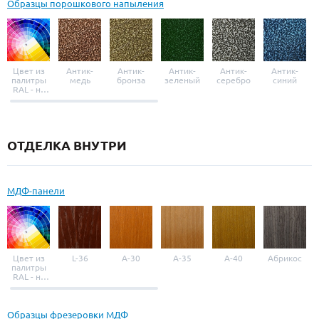
Образцы порошкового напыления
Цвет из
Антик-
Антик-
Антик-
Антик-
Антик-
палитры
медь
бронза
зеленый
серебро
синий
RAL - на
выбор
ОТДЕЛКА ВНУТРИ
МДФ-панели
Цвет из
L-36
A-30
A-35
A-40
Абрикос
палитры
RAL - на
выбор
Образцы фрезеровки МДФ