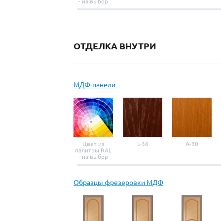
- на выбор
ОТДЕЛКА ВНУТРИ
МДФ-панели
Цвет из
L-36
A-30
палитры RAL
- на выбор
Образцы фрезеровки МДФ