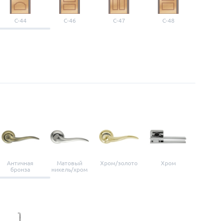
С-44
С-46
С-47
С-48
С-4
Античная
Матовый
Хром/золото
Хром
Мато
бронза
никель/хром
нике