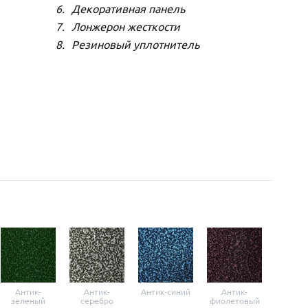
Декоративная панель
Лонжерон жесткости
Резиновый уплотнитель
Антик-
Антик-
Антик-синий
Антик-
Анти
зеленый
серебро
фиолетовый
крас