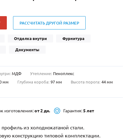
Нестандартные
(479)
Двустворчатые
(42)
У
РАССЧИТАТЬ ДРУГОЙ РАЗМЕР
С фрамугой
(265)
С внутренним открыванием
(2)
Отделка внутри
Фурнитура
4-го класса защиты
(499)
Документы
Полуторапольные
(289)
нутри:
МДФ
Утепление:
Пеноплекс
0 мм
Глубина короба:
97 мм
Высота порога:
44 мм
ок изготовления:
от 2 дн.
Гарантия:
5 лет
 профиль из холоднокатаной стали.
зовую конструкцию типовой комплектации.