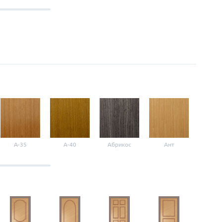
A-35
A-40
Абрикос
Ант
Б-1