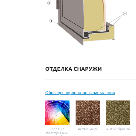
ОТДЕЛКА СНАРУЖИ
Образцы порошкового напыления
Цвет из
Антик-медь
Антик-бронза
палитры RAL