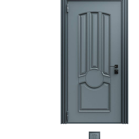
С зеркалом
Для дачи
(13)
(
С выдавленным рисунком
Для бани
(35)
(
С металлобагетом
Для общес
(571)
Белые
Для магаз
(108)
С геометрическим рисунком
Для элект
(46)
С реечным дизайном
В лифтов
(29)