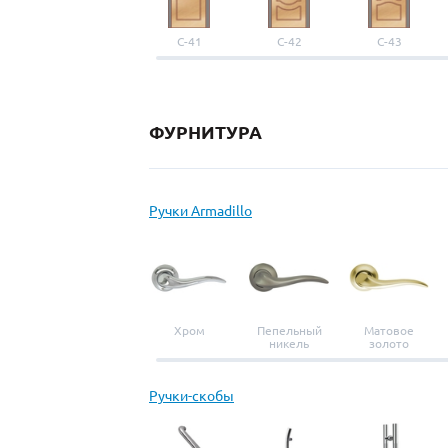
С-41
С-42
С-43
ФУРНИТУРА
Ручки Armadillo
Хром
Пепельный
Матовое
никель
золото
Ручки-скобы