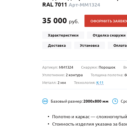
RAL 7011
Арт-ММ1324
С отбойником
203)
(91)
С кнокером
42)
(94)
35 000
руб.
ОФОРМИТЬ ЗАЯВК
твенных зданий
С импостами
(93)
(73)
ина
С карнизом
(49)
(207)
Характеристики
Отделка снаружи
рощитовой
С витражами
(14)
(11)
Доставка
Установка
Оплата
ые холлы
В современном стиле
(23)
(183)
Артикул:
ММ1324
Снаружи:
Порошок
В
Уплотнение:
2 контура
Толщина полотна:
6
Металл:
2 мм
Технология:
K-11
Базовый размер:
2000х800 мм
Ср
Полотно и каркас — сложногнутый
Стоимость изделия указана за ба