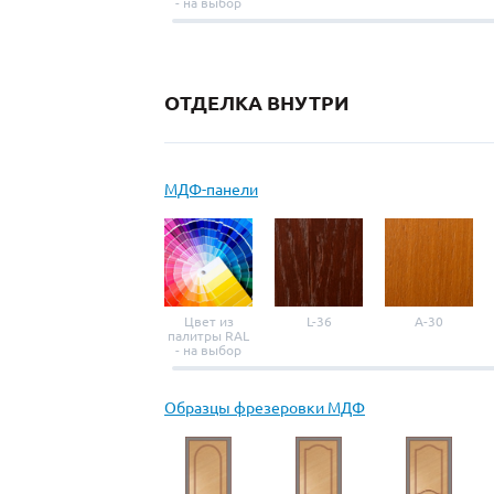
- на выбор
ОТДЕЛКА ВНУТРИ
МДФ-панели
Цвет из
L-36
A-30
палитры RAL
- на выбор
Образцы фрезеровки МДФ