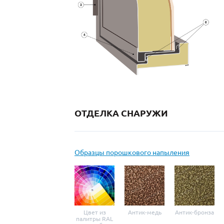
ОТДЕЛКА СНАРУЖИ
Образцы порошкового напыления
Цвет из
Антик-медь
Антик-бронза
палитры RAL