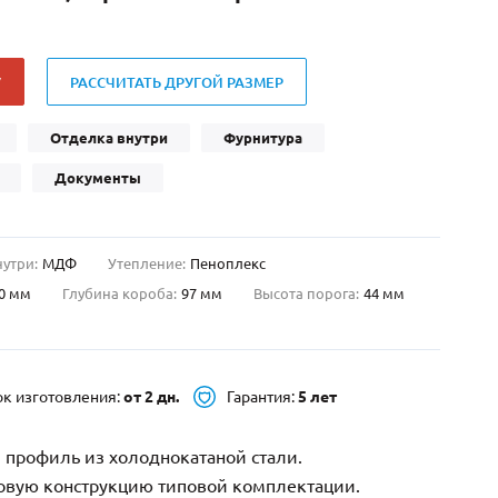
Нестандартные
(479)
Двустворчатые
(42)
У
РАССЧИТАТЬ ДРУГОЙ РАЗМЕР
С фрамугой
(265)
С внутренним открыванием
(2)
Отделка внутри
Фурнитура
4-го класса защиты
(499)
Документы
Полуторапольные
(289)
нутри:
МДФ
Утепление:
Пеноплекс
0 мм
Глубина короба:
97 мм
Высота порога:
44 мм
ок изготовления:
от 2 дн.
Гарантия:
5 лет
 профиль из холоднокатаной стали.
зовую конструкцию типовой комплектации.