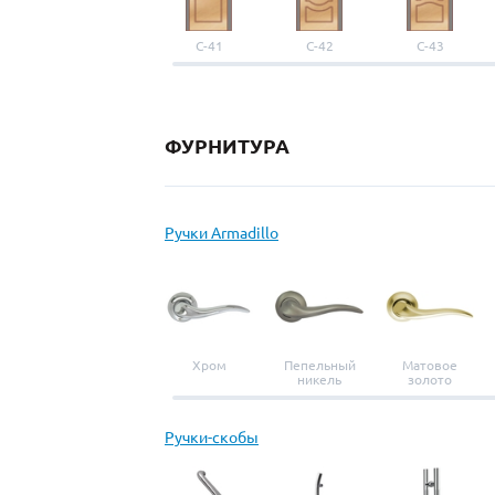
С-41
С-42
С-43
ФУРНИТУРА
Ручки Armadillo
Хром
Пепельный
Матовое
никель
золото
Ручки-скобы