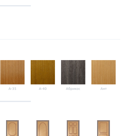
A-35
A-40
Абрикос
Ант
Б-1