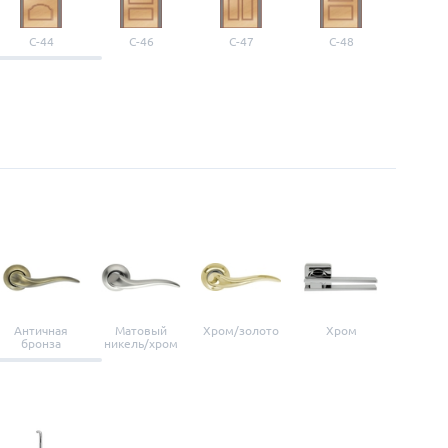
С-44
С-46
С-47
С-48
С-4
Античная
Матовый
Хром/золото
Хром
Мато
бронза
никель/хром
нике