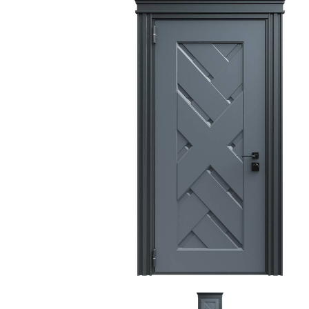
С зеркалом
Для дачи
(13)
(
С выдавленным рисунком
Для бани
(35)
(
С металлобагетом
Для общес
(571)
Белые
Для магаз
(108)
С геометрическим рисунком
Для элект
(46)
С реечным дизайном
В лифтов
(29)