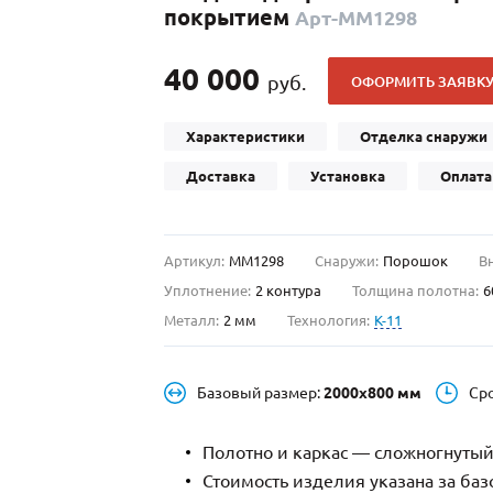
покрытием
Арт-ММ1298
С отбойником
203)
(91)
С кнокером
42)
(94)
40 000
руб.
ОФОРМИТЬ ЗАЯВК
твенных зданий
С импостами
(93)
(73)
ина
С карнизом
(49)
(207)
Характеристики
Отделка снаружи
рощитовой
С витражами
(14)
(11)
Доставка
Установка
Оплата
ые холлы
В современном стиле
(23)
(183)
Артикул:
ММ1298
Снаружи:
Порошок
В
Уплотнение:
2 контура
Толщина полотна:
6
Металл:
2 мм
Технология:
K-11
Базовый размер:
2000х800 мм
Ср
Полотно и каркас — сложногнутый
Стоимость изделия указана за ба