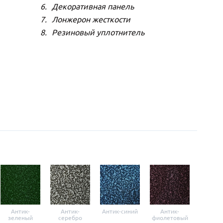
Декоративная панель
Лонжерон жесткости
Резиновый уплотнитель
Антик-
Антик-
Антик-синий
Антик-
Анти
зеленый
серебро
фиолетовый
крас