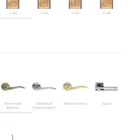
С-44
С-46
С-47
С-48
С-4
Античная
Матовый
Хром/золото
Хром
Мато
бронза
никель/хром
нике