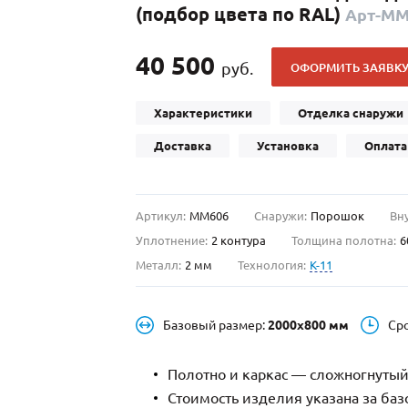
(подбор цвета по RAL)
Арт-ММ
С отбойником
203)
(91)
С кнокером
42)
(94)
40 500
руб.
ОФОРМИТЬ ЗАЯВК
твенных зданий
С импостами
(93)
(73)
ина
С карнизом
(49)
(207)
Характеристики
Отделка снаружи
рощитовой
С витражами
(14)
(11)
Доставка
Установка
Оплата
ые холлы
В современном стиле
(23)
(183)
Артикул:
ММ606
Снаружи:
Порошок
Вн
Уплотнение:
2 контура
Толщина полотна:
6
Металл:
2 мм
Технология:
K-11
Базовый размер:
2000х800 мм
Ср
Полотно и каркас — сложногнутый
Стоимость изделия указана за ба