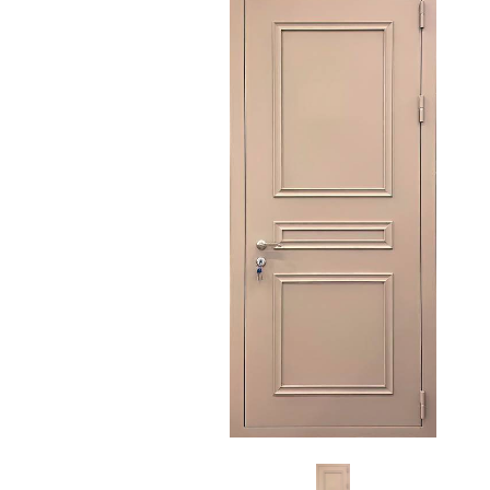
С зеркалом
Для дачи
(13)
(
С выдавленным рисунком
Для бани
(35)
(
С металлобагетом
Для общес
(571)
Белые
Для магаз
(108)
С геометрическим рисунком
Для элект
(46)
С реечным дизайном
В лифтов
(29)