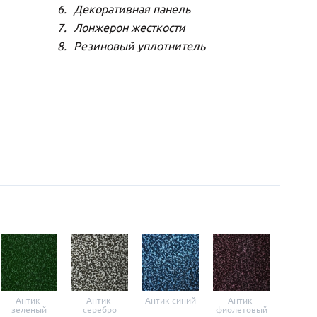
Декоративная панель
Лонжерон жесткости
Резиновый уплотнитель
Антик-
Антик-
Антик-синий
Антик-
Анти
зеленый
серебро
фиолетовый
крас