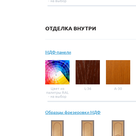
- на выбор
ОТДЕЛКА ВНУТРИ
МДФ-панели
Цвет из
L-36
A-30
палитры RAL
- на выбор
Образцы фрезеровки МДФ