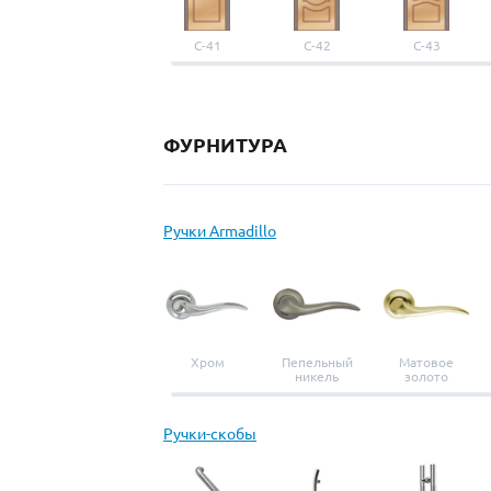
С-41
С-42
С-43
ФУРНИТУРА
Ручки Armadillo
Хром
Пепельный
Матовое
никель
золото
Ручки-скобы