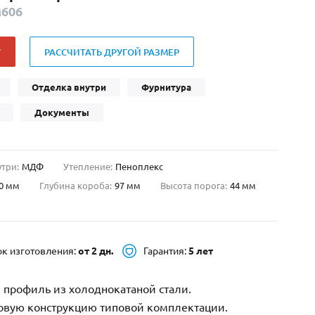
606
Нестандартные
(479)
Двустворчатые
(42)
У
РАССЧИТАТЬ ДРУГОЙ РАЗМЕР
С фрамугой
(265)
С внутренним открыванием
(2)
Отделка внутри
Фурнитура
4-го класса защиты
(499)
Документы
Полуторапольные
(289)
утри:
МДФ
Утепление:
Пеноплекс
0 мм
Глубина короба:
97 мм
Высота порога:
44 мм
ок изготовления:
от 2 дн.
Гарантия:
5 лет
 профиль из холоднокатаной стали.
зовую конструкцию типовой комплектации.