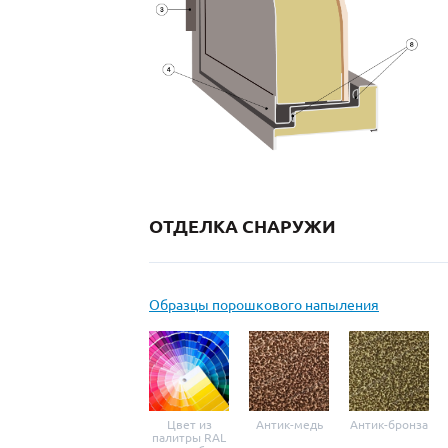
ОТДЕЛКА СНАРУЖИ
Образцы порошкового напыления
Цвет из
Антик-медь
Антик-бронза
палитры RAL