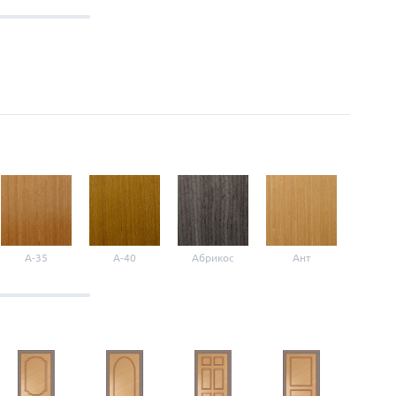
A-35
A-40
Абрикос
Ант
Б-1