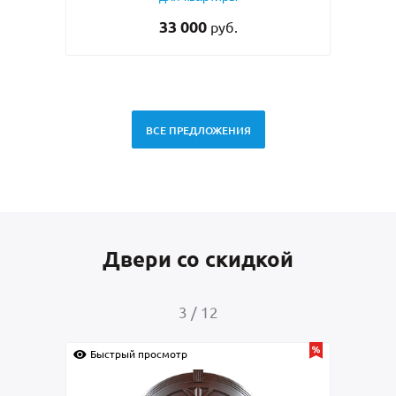
RAL 7021
45 000
руб.
ВСЕ ПРЕДЛОЖЕНИЯ
Двери со скидкой
4
/
12
Быстрый просмотр
Быс