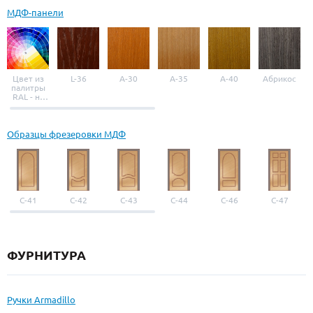
МДФ-панели
Цвет из
L-36
A-30
A-35
A-40
Абрикос
палитры
RAL - на
выбор
Образцы фрезеровки МДФ
С-41
С-42
С-43
С-44
С-46
С-47
ФУРНИТУРА
Ручки Armadillo