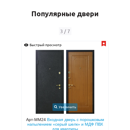
Популярные двери
4
/
7
Быстрый просмотр
Быс
Увеличить
шковым
Арт-ММ1570
Входная дверь с
Арт-
Ф ПВХ
металлофиленкой, бугельной ручкой и
темно-серым порошковым покрытием