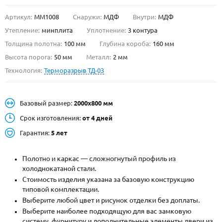
Артикул:
ММ1008
Снаружи:
МДФ
Внутри:
МДФ
О НАС
Утепление:
минплита
Уплотнение:
3 контура
КОНТАКТЫ
Толщина полотна:
100 мм
Глубина короба:
160 мм
Высота порога:
50 мм
Металл:
2 мм
Технология:
Терморазрыв ТД-03
Металлические двери от производителя с доставкой и установкой в
Москве и МО
НАЙТИ:
Базовый размер:
2000х800 мм
ПН-СБ - с 9:00 до 21:00, ВС - до 19:00
Срок изготовления:
от 4 дней
+7 (495) 411-44-41
Гарантия:
5 лет
INFO@META-M.RU
Полотно и каркас — сложногнутый профиль из
холоднокатаной стали.
ЗАПРОСИТЬ РАСЧЕТ
Стоимость изделия указана за базовую конструкцию
типовой комплектации.
Каталог
Распродажа
Как купить
Выберите любой цвет и рисунок отделки без доплаты.
Выберите наиболее подходящую для вас замковую
Записаться на замер
систему, фурнитуру и дополнительные элементы двери из