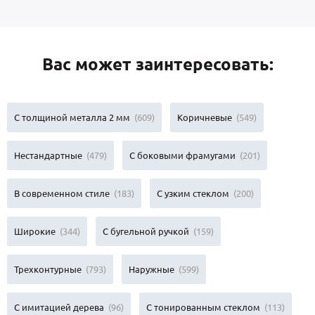
Вас может заинтересовать:
С толщиной металла 2 мм
(609)
Коричневые
(549)
Нестандартные
(479)
С боковыми фрамугами
(201)
В современном стиле
(183)
С узким стеклом
(200)
Широкие
(344)
С бугельной ручкой
(159)
Трехконтурные
(793)
Наружные
(599)
С имитацией дерева
(96)
С тонированным стеклом
(113)