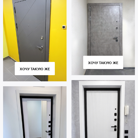
ХОЧУ ТАКУЮ ЖЕ
ХОЧУ ТАКУЮ ЖЕ