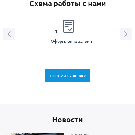
Схема работы с нами
2.
1.
Оформление заявки
Зам
спец
ОФОРМИТЬ ЗАЯВКУ
Новоcти
30 Июл 2026