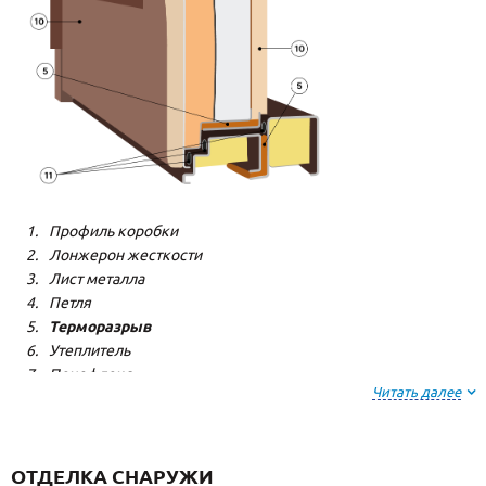
Профиль коробки
Лонжерон жесткости
Лист металла
Петля
Терморазрыв
Утеплитель
Пенофлекс
Читать далее
Пенополистерол
Декоративная панель
Декоративная панель
Резиновый уплотнитель
ОТДЕЛКА СНАРУЖИ