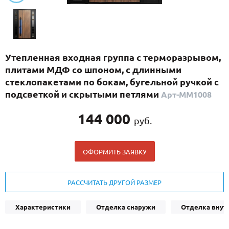
С реечным дизайном
(29)
ПО НАЗНАЧЕНИЮ
ПО ОСОБЕННОСТЯМ
Утепленная входная группа с терморазрывом,
ПО КОНСТРУКЦИИ
плитами МДФ со шпоном, с длинными
стеклопакетами по бокам, бугельной ручкой с
подсветкой и скрытыми петлями
Арт-ММ1008
Популярные двери
Двери со скидкой
144 000
руб.
ДВЕРИ С ТЕРМОРАЗРЫВОМ
ОФОРМИТЬ ЗАЯВКУ
ГАЛЕРЕЯ
РАССЧИТАТЬ ДРУГОЙ РАЗМЕР
ОПЛАТА
ДОСТАВКА
Характеристики
Отделка снаружи
Отделка внут
УСТАНОВКА