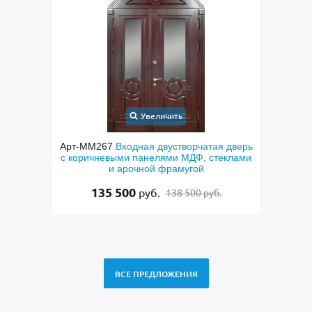
Увеличить
 дверь
Арт-ММ269
Входная полуторная
Арт-
еклами
парадная дверь с МДФ, отбойником из
сера
латуни, фрамугой, ручкой-скобой и
стеклом
95 000
руб.
99 000 руб.
ВСЕ ПРЕДЛОЖЕНИЯ