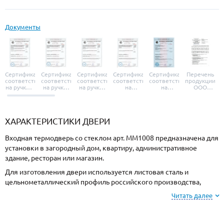
Документы
Сертификат
Сертификат
Сертификат
Сертификат
Сертификат
Перечень
соответствия
соответствия
соответствия
соответствия
соответствия
продукции
на ручки и
на ручки-
на ручки-
на
на
ООО
броненакладки
защелки
защелки
дверные
уплотнители
«УЗК», не
«Armadillo»
«Fuaro»
«Punto»
доводчики
«Schlegel
требующей
«Ajax»
Q-Lon»
сертификаци
ХАРАКТЕРИСТИКИ ДВЕРИ
Входная термодверь со стеклом арт. ММ1008 предназначена для
установки в загородный дом, квартиру, административное
здание, ресторан или магазин.
Для изготовления двери используется листовая сталь и
цельнометаллический профиль российского производства,
сечением 2 мм. Готовая конструкция имеет необходимую
Читать далее
жесткость и надежность.
Для отделки с внешней стороны используется МДФ, и МДФ с