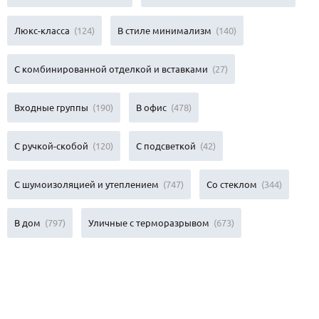
Люкс-класса
(124)
В стиле минимализм
(140)
С комбинированной отделкой и вставками
(27)
Входные группы
(190)
В офис
(478)
С ручкой-скобой
(120)
С подсветкой
(42)
С шумоизоляцией и утеплением
(747)
Со стеклом
(344)
В дом
(797)
Уличные с терморазрывом
(673)