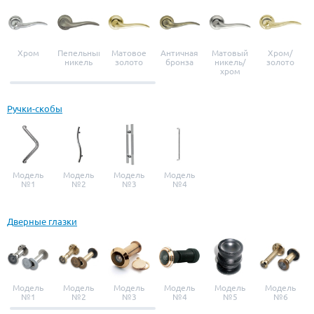
Хром
Пепельный
Матовое
Античная
Матовый
Хром/
никель
золото
бронза
никель/
золото
хром
Ручки-скобы
Модель
Модель
Модель
Модель
№1
№2
№3
№4
Дверные глазки
Модель
Модель
Модель
Модель
Модель
Модель
№1
№2
№3
№4
№5
№6