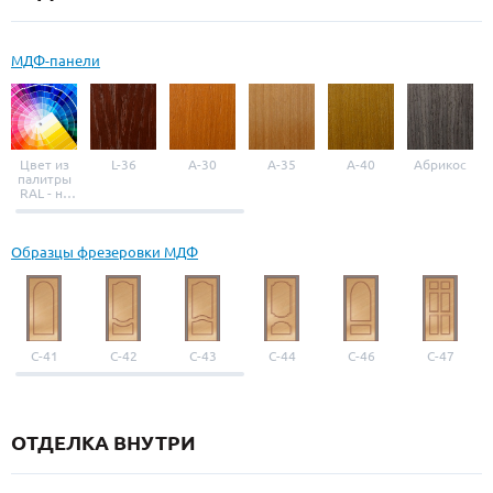
МДФ-панели
Цвет из
L-36
A-30
A-35
A-40
Абрикос
палитры
RAL - на
выбор
Образцы фрезеровки МДФ
С-41
С-42
С-43
С-44
С-46
С-47
ОТДЕЛКА ВНУТРИ